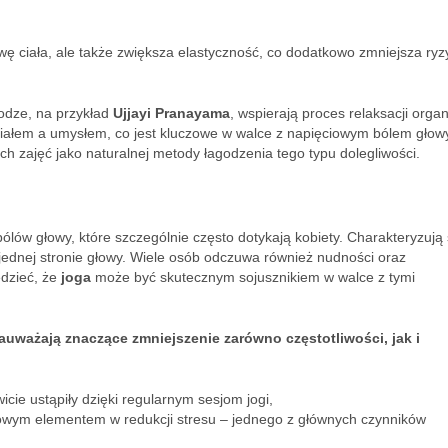
wę ciała, ale także zwiększa elastyczność, co dodatkowo zmniejsza ryz
odze, na przykład
Ujjayi Pranayama
, wspierają proces relaksacji orga
ałem a umysłem, co jest kluczowe w walce z napięciowym bólem głow
h zajęć jako naturalnej metody łagodzenia tego typu dolegliwości.
lów głowy, które szczególnie często dotykają kobiety. Charakteryzują 
ednej stronie głowy. Wiele osób odczuwa również nudności oraz
edzieć, że
joga
może być skutecznym sojusznikiem w walce z tymi
auważają znaczące zmniejszenie zarówno częstotliwości, jak i
ie ustąpiły dzięki regularnym sesjom jogi,
uczowym elementem w redukcji stresu – jednego z głównych czynników