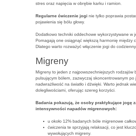
stres oraz napięcia w obrębie karku i ramion.
Regularne ćwiczenie jogi
nie tylko poprawia posta
pojawienia się bólu głowy.
Dodatkowo techniki oddechowe wykorzystywane w j
Pomagają one osiągnąć większą harmonię między ci
Dlatego warto rozważyć włączenie jogi do codziennyc
Migreny
Migreny to jeden z najpowszechniejszych rodzajów bó
pulsującym bólem, zazwyczaj skoncentrowanym po j
nadwrażliwość na światło i dźwięki. Warto jednak wi
dolegliwościami, oferując szereg korzyści.
Badania pokazują, że osoby praktykujące jogę z
intensywności napadów migrenowych:
u około 12% badanych bóle migrenowe całkowic
ćwiczenia te sprzyjają relaksacji, co jest kl
wywołujących migreny.