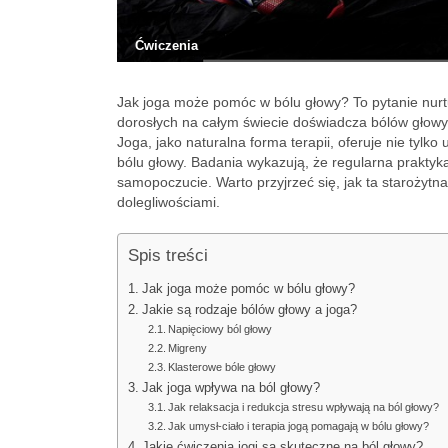
Ćwiczenia
Jak joga może pomóc w bólu głowy? To pytanie nu
dorosłych na całym świecie doświadcza bólów głowy
Joga, jako naturalna forma terapii, oferuje nie tylk
bólu głowy. Badania wykazują, że regularna prakty
samopoczucie. Warto przyjrzeć się, jak ta starożyt
dolegliwościami.
Spis treści
Jak joga może pomóc w bólu głowy?
Jakie są rodzaje bólów głowy a joga?
Napięciowy ból głowy
Migreny
Klasterowe bóle głowy
Jak joga wpływa na ból głowy?
Jak relaksacja i redukcja stresu wpływają na ból głowy?
Jak umysł-ciało i terapia jogą pomagają w bólu głowy?
Jakie ćwiczenia jogi są skuteczne na ból głowy?