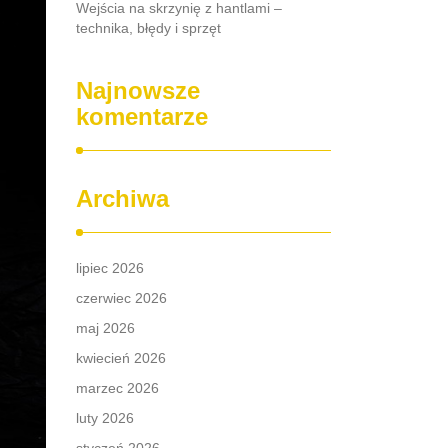
Wejścia na skrzynię z hantlami –
technika, błędy i sprzęt
Najnowsze
komentarze
Archiwa
lipiec 2026
czerwiec 2026
maj 2026
kwiecień 2026
marzec 2026
luty 2026