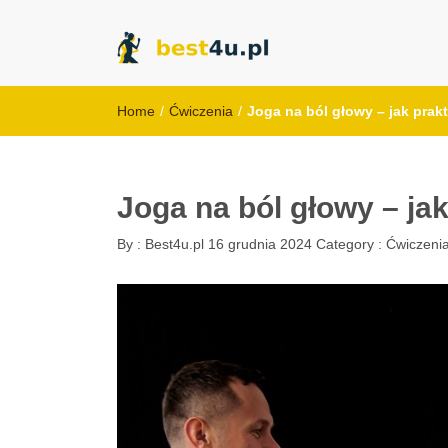
best4u.pl
Home
/
Ćwiczenia
/
Joga na ból głowy – jak prak
Joga na ból głowy – ja
By :
Best4u.pl
16 grudnia 2024
Category :
Ćwiczeni