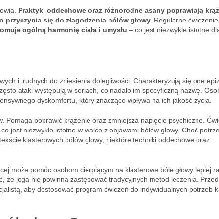
rowia.
Praktyki oddechowe oraz różnorodne asany poprawiają krąż
o przyczynia się do złagodzenia bólów głowy.
Regularne ćwiczenie 
promuje ogólną harmonię ciała i umysłu
– co jest niezwykle istotne d
liwych i trudnych do zniesienia dolegliwości. Charakteryzują się one epi
zęsto ataki występują w seriach, co nadało im specyficzną nazwę. Oso
tensywnego dyskomfortu, który znacząco wpływa na ich jakość życia.
w. Pomaga poprawić krążenie oraz zmniejsza napięcie psychiczne. Ćwi
u – co jest niezwykle istotne w walce z objawami bólów głowy. Choć potr
ntekście klasterowych bólów głowy, niektóre techniki oddechowe oraz
ącej może pomóc osobom cierpiącym na klasterowe bóle głowy lepiej ra
ć, że joga nie powinna zastępować tradycyjnych metod leczenia. Przed
ecjalistą, aby dostosować program ćwiczeń do indywidualnych potrzeb 