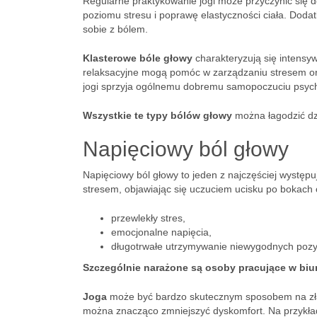
Regularne praktykowanie jogi może przyczynić się 
poziomu stresu i poprawę elastyczności ciała. Doda
sobie z bólem.
Klasterowe bóle głowy
charakteryzują się intensyw
relaksacyjne mogą pomóc w zarządzaniu stresem or
jogi sprzyja ogólnemu dobremu samopoczuciu psycho
Wszystkie te typy bólów głowy
można łagodzić dzi
Napięciowy ból głowy
Napięciowy ból głowy to jeden z najczęściej wystę
stresem, objawiając się uczuciem ucisku po bokach c
przewlekły stres,
emocjonalne napięcia,
długotrwałe utrzymywanie niewygodnych pozycj
Szczególnie narażone są osoby pracujące w biu
Joga
może być bardzo skutecznym sposobem na złago
można znacząco zmniejszyć dyskomfort. Na przykład 