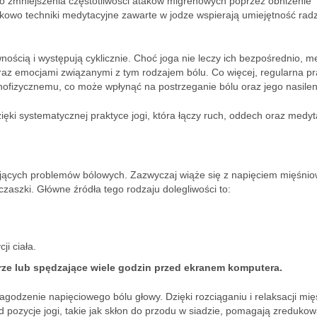
do zmniejszenia częstotliwości ataków migrenowych poprzez obniżenie
tkowo techniki medytacyjne zawarte w jodze wspierają umiejętność rad
nością i występują cyklicznie. Choć joga nie leczy ich bezpośrednio, m
az emocjami związanymi z tym rodzajem bólu. Co więcej, regularna pr
fizycznemu, co może wpłynąć na postrzeganie bólu oraz jego nasilen
ęki systematycznej praktyce jogi, która łączy ruch, oddech oraz medyt
pujących problemów bólowych. Zazwyczaj wiąże się z napięciem mięśnio
zaszki. Główne źródła tego rodzaju dolegliwości to:
i ciała.
rze lub spędzające wiele godzin przed ekranem komputera.
dzenie napięciowego bólu głowy. Dzięki rozciąganiu i relaksacji mię
pozycje jogi, takie jak skłon do przodu w siadzie, pomagają zreduko