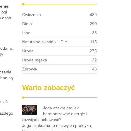
enie
jogi
Ćwiczenia
489
la osób
Dieta
290
Inne
35
Naturalne składniki i DIY
115
zodami,
Uroda
275
by
Uroda męska
32
Zdrowie
48
czenia
zebne są
Warto zobaczyć
dzić
Joga czakralna: jak
każdego
harmonizować energię i
rozwijać duchowość?
Joga czakralna to niezwykła praktyka,