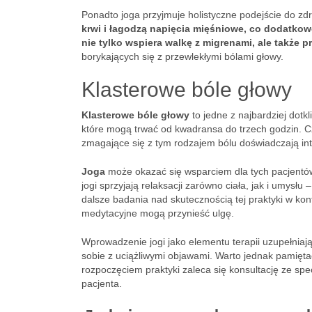
Ponadto joga przyjmuje holistyczne podejście do zd
krwi i łagodzą napięcia mięśniowe, co dodatkow
nie tylko wspiera walkę z migrenami, ale także 
borykających się z przewlekłymi bólami głowy.
Klasterowe bóle głowy
Klasterowe bóle głowy
to jedne z najbardziej dotk
które mogą trwać od kwadransa do trzech godzin. C
zmagające się z tym rodzajem bólu doświadczają in
Joga
może okazać się wsparciem dla tych pacjentó
jogi sprzyjają relaksacji zarówno ciała, jak i umysł
dalsze badania nad skutecznością tej praktyki w ko
medytacyjne mogą przynieść ulgę.
Wprowadzenie jogi jako elementu terapii uzupełniaj
sobie z uciążliwymi objawami. Warto jednak pamięta
rozpoczęciem praktyki zaleca się konsultację ze sp
pacjenta.