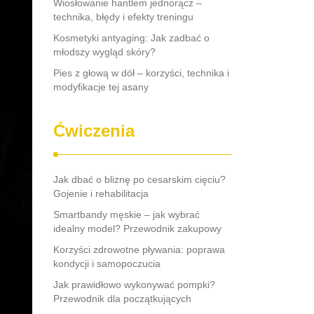
Wiosłowanie hantlem jednorącz –
technika, błędy i efekty treningu
Kosmetyki antyaging: Jak zadbać o
młodszy wygląd skóry?
Pies z głową w dół – korzyści, technika i
modyfikacje tej asany
Ćwiczenia
Jak dbać o bliznę po cesarskim cięciu?
Gojenie i rehabilitacja
Smartbandy męskie – jak wybrać
idealny model? Przewodnik zakupowy
Korzyści zdrowotne pływania: poprawa
kondycji i samopoczucia
Jak prawidłowo wykonywać pompki?
Przewodnik dla początkujących