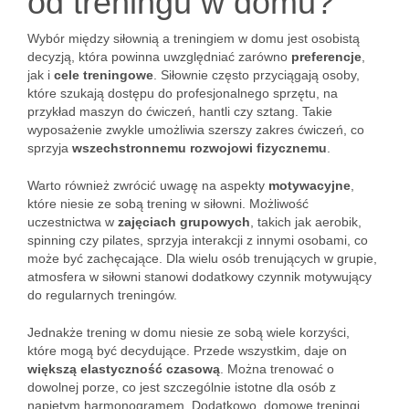
od treningu w domu?
Wybór między siłownią a treningiem w domu jest osobistą
decyzją, która powinna uwzględniać zarówno
preferencje
,
jak i
cele treningowe
. Siłownie często przyciągają osoby,
które szukają dostępu do profesjonalnego sprzętu, na
przykład maszyn do ćwiczeń, hantli czy sztang. Takie
wyposażenie zwykle umożliwia szerszy zakres ćwiczeń, co
sprzyja
wszechstronnemu rozwojowi fizycznemu
.
Warto również zwrócić uwagę na aspekty
motywacyjne
,
które niesie ze sobą trening w siłowni. Możliwość
uczestnictwa w
zajęciach grupowych
, takich jak aerobik,
spinning czy pilates, sprzyja interakcji z innymi osobami, co
może być zachęcające. Dla wielu osób trenujących w grupie,
atmosfera w siłowni stanowi dodatkowy czynnik motywujący
do regularnych treningów.
Jednakże trening w domu niesie ze sobą wiele korzyści,
które mogą być decydujące. Przede wszystkim, daje on
większą elastyczność czasową
. Można trenować o
dowolnej porze, co jest szczególnie istotne dla osób z
napiętym harmonogramem. Dodatkowo, domowe treningi