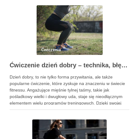
Ćwiczenia
Ćwiczenie dzień dobry – technika, błędy i korzyści zdrowotne
Dzień dobry, to nie tylko forma przywitania, ale także
popularne ćwiczenie, które zyskuje na znaczeniu w świecie
fitnessu. Angażujące mięśnie tylnej taśmy, takie jak
pośladkowy wielki i dwugłowy uda, staje się nieodłącznym
elementem wielu programów treningowych. Dzięki swojej
złożoności, ćwiczenie to pozwala na rozwijanie siły oraz
stabilności, co czyni je …