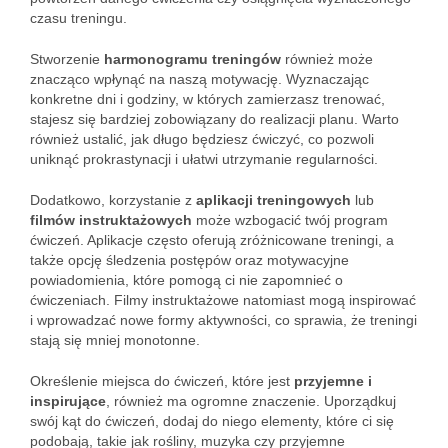
czasu treningu.
Stworzenie
harmonogramu treningów
również może
znacząco wpłynąć na naszą motywację. Wyznaczając
konkretne dni i godziny, w których zamierzasz trenować,
stajesz się bardziej zobowiązany do realizacji planu. Warto
również ustalić, jak długo będziesz ćwiczyć, co pozwoli
uniknąć prokrastynacji i ułatwi utrzymanie regularności.
Dodatkowo, korzystanie z
aplikacji treningowych
lub
filmów instruktażowych
może wzbogacić twój program
ćwiczeń. Aplikacje często oferują zróżnicowane treningi, a
także opcję śledzenia postępów oraz motywacyjne
powiadomienia, które pomogą ci nie zapomnieć o
ćwiczeniach. Filmy instruktażowe natomiast mogą inspirować
i wprowadzać nowe formy aktywności, co sprawia, że treningi
stają się mniej monotonne.
Określenie miejsca do ćwiczeń, które jest
przyjemne i
inspirujące
, również ma ogromne znaczenie. Uporządkuj
swój kąt do ćwiczeń, dodaj do niego elementy, które ci się
podobają, takie jak rośliny, muzyka czy przyjemne