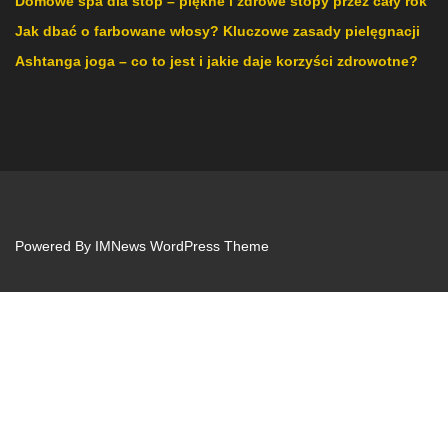
Domowe spa dla stóp – piękne i zdrowe stopy przez cały rok
Jak dbać o farbowane włosy? Kluczowe zasady pielęgnacji
Ashtanga joga – co to jest i jakie daje korzyści zdrowotne?
Powered By
IMNews WordPress Theme