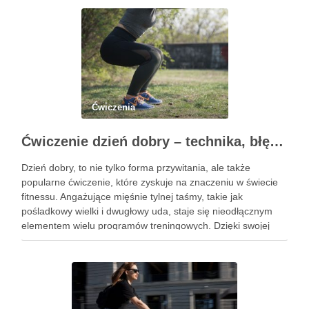
Ćwiczenia
Ćwiczenie dzień dobry – technika, błędy i korzyści zdrowotne
Dzień dobry, to nie tylko forma przywitania, ale także
popularne ćwiczenie, które zyskuje na znaczeniu w świecie
fitnessu. Angażujące mięśnie tylnej taśmy, takie jak
pośladkowy wielki i dwugłowy uda, staje się nieodłącznym
elementem wielu programów treningowych. Dzięki swojej
złożoności, ćwiczenie to pozwala na rozwijanie siły oraz
stabilności, co czyni je …