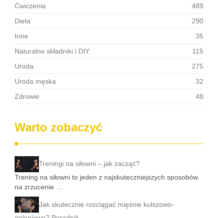
Ćwiczenia
489
Dieta
290
Inne
35
Naturalne składniki i DIY
115
Uroda
275
Uroda męska
32
Zdrowie
48
Warto zobaczyć
Treningi na siłowni – jak zacząć?
Trening na siłowni to jeden z najskuteczniejszych sposobów
na zrzucenie …
Jak skutecznie rozciągać mięśnie kulszowo-
goleniowe? Poradnik