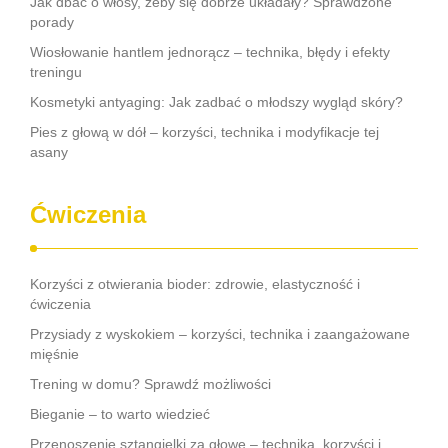
Jak dbać o włosy, żeby się dobrze układały? Sprawdzone
porady
Wiosłowanie hantlem jednorącz – technika, błędy i efekty
treningu
Kosmetyki antyaging: Jak zadbać o młodszy wygląd skóry?
Pies z głową w dół – korzyści, technika i modyfikacje tej
asany
Ćwiczenia
Korzyści z otwierania bioder: zdrowie, elastyczność i
ćwiczenia
Przysiady z wyskokiem – korzyści, technika i zaangażowane
mięśnie
Trening w domu? Sprawdź możliwości
Bieganie – to warto wiedzieć
Przenoszenie sztangielki za głowę – technika, korzyści i