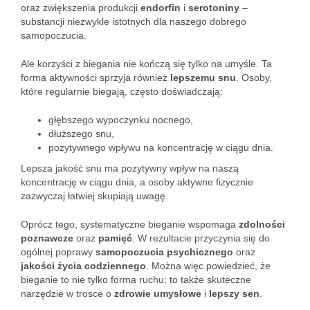
oraz zwiększenia produkcji
endorfin
i
serotoniny
–
substancji niezwykle istotnych dla naszego dobrego
samopoczucia.
Ale korzyści z biegania nie kończą się tylko na umyśle. Ta
forma aktywności sprzyja również
lepszemu snu
. Osoby,
które regularnie biegają, często doświadczają:
głębszego wypoczynku nocnego,
dłuższego snu,
pozytywnego wpływu na koncentrację w ciągu dnia.
Lepsza jakość snu ma pozytywny wpływ na naszą
koncentrację w ciągu dnia, a osoby aktywne fizycznie
zazwyczaj łatwiej skupiają uwagę.
Oprócz tego, systematyczne bieganie wspomaga
zdolności
poznawcze
oraz
pamięć
. W rezultacie przyczynia się do
ogólnej poprawy
samopoczucia psychicznego
oraz
jakości życia codziennego
. Można więc powiedzieć, że
bieganie to nie tylko forma ruchu; to także skuteczne
narzędzie w trosce o
zdrowie umysłowe
i
lepszy sen
.