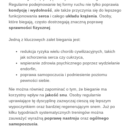
Regularne podejmowanie tej formy ruchu nie tylko poprawia
kondycję
i
wydolność
, ale także przyczynia się do lepszego
funkcjonowania
serca
i całego
układu krążenia
. Osoby,
które biegają, często dostrzegają znaczną poprawę
sprawności fizycznej
.
Jedną z kluczowych zalet biegania jest:
redukcja ryzyka wielu chorób cywilizacyjnych, takich
jak schorzenia serca czy cukrzyca,
wspieranie zdrowia psychicznego poprzez wydzielanie
endorfin,
poprawa samopoczucia i podniesienie poziomu
pewności siebie.
Nie można również zapominać o tym, że bieganie ma
korzystny wpływ na
jakość snu
. Osoby regularnie
uprawiające tę dyscyplinę zazwyczaj cieszą się lepszym
wypoczynkiem oraz bardziej regenerującym snem. Już po
kilku tygodniach systematycznych treningów można
zauważyć wyraźną
poprawę nastroju
oraz
ogólnego
samopoczucia
.