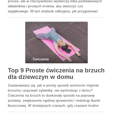
proces, ale w rzeczywistości wystarczy kilka podstawowych
składników i prostych kroków, aby stworzyć coś
wyjątkowego. W tym artykule odkryjesz, jak przygotować
łatwe ciasto, które zaskoczy nie tylko smakiem, ale także
wyglądem. Niezależnie od …
Ćwiczenia
Top 9 Proste ćwiczenia na brzuch
dla dziewczyn w domu
Zastanawiasz się, jak w prosty sposób wzmocnić mięśnie
brzucha i poprawić sylwetkę, nie wychodząc z domu?
Ćwiczenia na brzuch to doskonały sposób na poprawę
postawy, zwiększenie ogólnej sprawności i redukcję tkanki
tłuszczowej. W dzisiejszych czasach, gdy czasami trudno
znaleźć motywację do treningu w siłowni, domowy trening