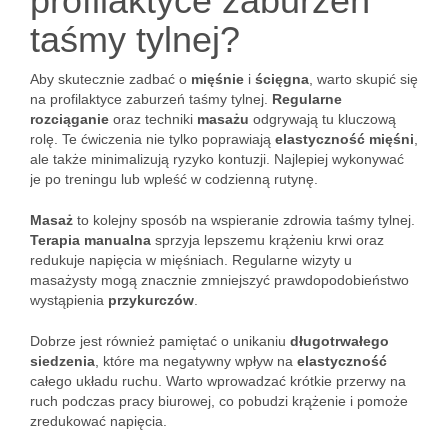
profilaktyce zaburzeń
taśmy tylnej?
Aby skutecznie zadbać o
mięśnie
i
ścięgna
, warto skupić się
na profilaktyce zaburzeń taśmy tylnej.
Regularne
rozciąganie
oraz techniki
masażu
odgrywają tu kluczową
rolę. Te ćwiczenia nie tylko poprawiają
elastyczność mięśni
,
ale także minimalizują ryzyko kontuzji. Najlepiej wykonywać
je po treningu lub wpleść w codzienną rutynę.
Masaż
to kolejny sposób na wspieranie zdrowia taśmy tylnej.
Terapia manualna
sprzyja lepszemu krążeniu krwi oraz
redukuje napięcia w mięśniach. Regularne wizyty u
masażysty mogą znacznie zmniejszyć prawdopodobieństwo
wystąpienia
przykurczów
.
Dobrze jest również pamiętać o unikaniu
długotrwałego
siedzenia
, które ma negatywny wpływ na
elastyczność
całego układu ruchu. Warto wprowadzać krótkie przerwy na
ruch podczas pracy biurowej, co pobudzi krążenie i pomoże
zredukować napięcia.