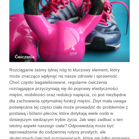
Ćwiczenia
Rozciąganie taśmy tylnej nóg to kluczowy element, który
może znacząco wpłynąć na nasze zdrowie i sprawność.
Choć często bagatelizowane, regularne ćwiczenia
rozciągające przyczyniają się do poprawy elastyczności
mięśni, mobilności oraz redukcji napięcia, co jest niezbędne
dla zachowania optymalnej funkcji mięśni. Zbyt mała uwaga
poświęcana tej części ciała może prowadzić do problemów z
postawą i bólami pleców, które dotykają wiele osób w
dzisiejszym siedzącym trybie życia. Jak więc zadbać o ten
istotny aspekt naszego ciała? Odpowiedzią może być
wprowadzenie do codziennej rutyny prostych, ale
skutecznych ćwiczeń rozciągających, które nie tylko poprawią