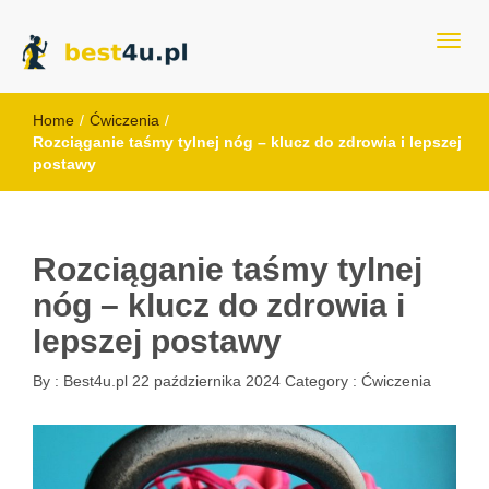
best4u.pl
Home
/
Ćwiczenia
/
Rozciąganie taśmy tylnej nóg – klucz do zdrowia i lepszej
postawy
Rozciąganie taśmy tylnej
nóg – klucz do zdrowia i
lepszej postawy
By :
Best4u.pl
22 października 2024
Category :
Ćwiczenia