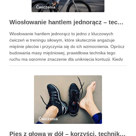
Ćwiczenia
Wiosłowanie hantlem jednorącz – technika, błędy i efekty treningu
Wiosłowanie hantlem jednorącz to jedno z kluczowych
ćwiczeń w treningu siłowym, które skutecznie angażuje
mięśnie pleców i przyczynia się do ich wzmocnienia. Oprócz
budowania masy mięśniowej, prawidłowa technika tego
ruchu ma ogromne znaczenie dla uniknięcia kontuzji. Kiedy
wykonujemy wiosłowanie, skupiamy się nie tylko na ruchu,
ale przede wszystkim na stabilizacji …
Ćwiczenia
Pies z głową w dół – korzyści, technika i modyfikacje tej asany