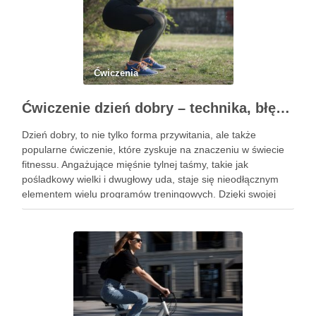
Ćwiczenia
Ćwiczenie dzień dobry – technika, błędy i korzyści zdrowotne
Dzień dobry, to nie tylko forma przywitania, ale także
popularne ćwiczenie, które zyskuje na znaczeniu w świecie
fitnessu. Angażujące mięśnie tylnej taśmy, takie jak
pośladkowy wielki i dwugłowy uda, staje się nieodłącznym
elementem wielu programów treningowych. Dzięki swojej
złożoności, ćwiczenie to pozwala na rozwijanie siły oraz
stabilności, co czyni je …