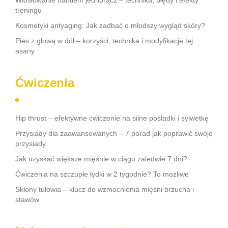
Wiosłowanie hantlem jednorącz – technika, błędy i efekty
treningu
Kosmetyki antyaging: Jak zadbać o młodszy wygląd skóry?
Pies z głową w dół – korzyści, technika i modyfikacje tej
asany
Ćwiczenia
Hip thrust – efektywne ćwiczenie na silne pośladki i sylwetkę
Przysiady dla zaawansowanych – 7 porad jak poprawić swoje
przysiady
Jak uzyskać większe mięśnie w ciągu zaledwie 7 dni?
Ćwiczenia na szczupłe łydki w 2 tygodnie? To możliwe
Skłony tułowia – klucz do wzmocnienia mięśni brzucha i
stawów