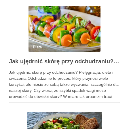
Dieta
Jak ujędrnić skórę przy odchudzaniu? Pielęgnacja i skuteczne metody
Jak ujędrnić skórę przy odchudzaniu? Pielęgnacja, dieta i
ćwiczenia Odchudzanie to proces, który przynosi wiele
korzyści, ale niesie ze sobą także wyzwania, szczególnie dla
naszej skóry. Czy wiesz, że szybki spadek wagi może
prowadzić do obwisłej skóry? W miarę jak organizm traci
nadmiar tkanki tłuszczowej, skóra często nie nadąża za …