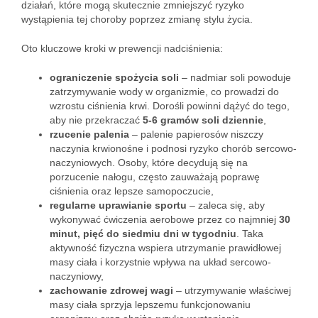
działań, które mogą skutecznie zmniejszyć ryzyko
wystąpienia tej choroby poprzez zmianę stylu życia.
Oto kluczowe kroki w prewencji nadciśnienia:
ograniczenie spożycia soli
– nadmiar soli powoduje
zatrzymywanie wody w organizmie, co prowadzi do
wzrostu ciśnienia krwi. Dorośli powinni dążyć do tego,
aby nie przekraczać
5-6 gramów soli dziennie
,
rzucenie palenia
– palenie papierosów niszczy
naczynia krwionośne i podnosi ryzyko chorób sercowo-
naczyniowych. Osoby, które decydują się na
porzucenie nałogu, często zauważają poprawę
ciśnienia oraz lepsze samopoczucie,
regularne uprawianie sportu
– zaleca się, aby
wykonywać ćwiczenia aerobowe przez co najmniej
30
minut, pięć do siedmiu dni w tygodniu
. Taka
aktywność fizyczna wspiera utrzymanie prawidłowej
masy ciała i korzystnie wpływa na układ sercowo-
naczyniowy,
zachowanie zdrowej wagi
– utrzymywanie właściwej
masy ciała sprzyja lepszemu funkcjonowaniu