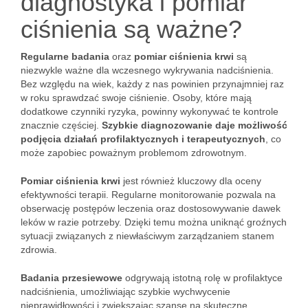
diagnostyka i pomiar
ciśnienia są ważne?
Regularne badania
oraz
pomiar ciśnienia krwi
są
niezwykle ważne dla wczesnego wykrywania nadciśnienia.
Bez względu na wiek, każdy z nas powinien przynajmniej raz
w roku sprawdzać swoje ciśnienie. Osoby, które mają
dodatkowe czynniki ryzyka, powinny wykonywać te kontrole
znacznie częściej.
Szybkie diagnozowanie daje możliwość
podjęcia działań profilaktycznych i terapeutycznych
, co
może zapobiec poważnym problemom zdrowotnym.
Pomiar ciśnienia krwi
jest również kluczowy dla oceny
efektywności terapii. Regularne monitorowanie pozwala na
obserwację postępów leczenia oraz dostosowywanie dawek
leków w razie potrzeby. Dzięki temu można uniknąć groźnych
sytuacji związanych z niewłaściwym zarządzaniem stanem
zdrowia.
Badania przesiewowe
odgrywają istotną rolę w profilaktyce
nadciśnienia, umożliwiając szybkie wychwycenie
nieprawidłowości i zwiększając szansę na skuteczne