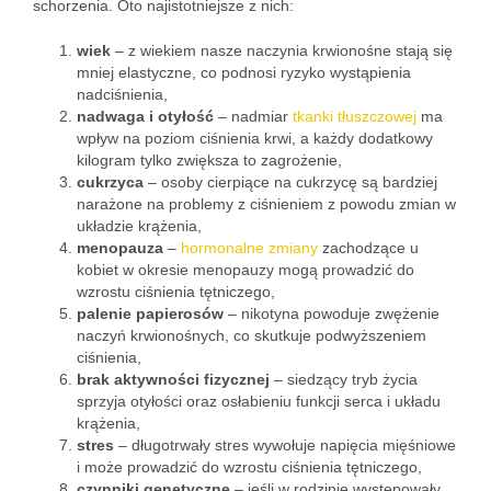
schorzenia. Oto najistotniejsze z nich:
wiek
– z wiekiem nasze naczynia krwionośne stają się
mniej elastyczne, co podnosi ryzyko wystąpienia
nadciśnienia,
nadwaga i otyłość
– nadmiar
tkanki tłuszczowej
ma
wpływ na poziom ciśnienia krwi, a każdy dodatkowy
kilogram tylko zwiększa to zagrożenie,
cukrzyca
– osoby cierpiące na cukrzycę są bardziej
narażone na problemy z ciśnieniem z powodu zmian w
układzie krążenia,
menopauza
–
hormonalne zmiany
zachodzące u
kobiet w okresie menopauzy mogą prowadzić do
wzrostu ciśnienia tętniczego,
palenie papierosów
– nikotyna powoduje zwężenie
naczyń krwionośnych, co skutkuje podwyższeniem
ciśnienia,
brak aktywności fizycznej
– siedzący tryb życia
sprzyja otyłości oraz osłabieniu funkcji serca i układu
krążenia,
stres
– długotrwały stres wywołuje napięcia mięśniowe
i może prowadzić do wzrostu ciśnienia tętniczego,
czynniki genetyczne
– jeśli w rodzinie występowały