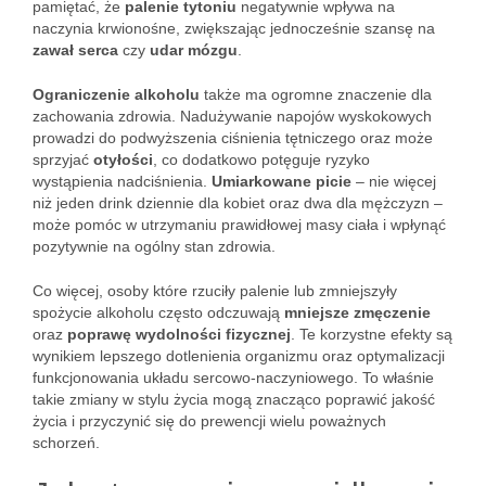
pamiętać, że
palenie tytoniu
negatywnie wpływa na
naczynia krwionośne, zwiększając jednocześnie szansę na
zawał serca
czy
udar mózgu
.
Ograniczenie alkoholu
także ma ogromne znaczenie dla
zachowania zdrowia. Nadużywanie napojów wyskokowych
prowadzi do podwyższenia ciśnienia tętniczego oraz może
sprzyjać
otyłości
, co dodatkowo potęguje ryzyko
wystąpienia nadciśnienia.
Umiarkowane picie
– nie więcej
niż jeden drink dziennie dla kobiet oraz dwa dla mężczyzn –
może pomóc w utrzymaniu prawidłowej masy ciała i wpłynąć
pozytywnie na ogólny stan zdrowia.
Co więcej, osoby które rzuciły palenie lub zmniejszyły
spożycie alkoholu często odczuwają
mniejsze zmęczenie
oraz
poprawę wydolności fizycznej
. Te korzystne efekty są
wynikiem lepszego dotlenienia organizmu oraz optymalizacji
funkcjonowania układu sercowo-naczyniowego. To właśnie
takie zmiany w stylu życia mogą znacząco poprawić jakość
życia i przyczynić się do prewencji wielu poważnych
schorzeń.