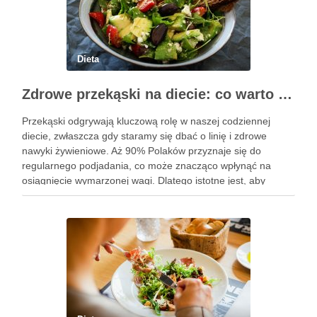
Dieta
Zdrowe przekąski na diecie: co warto wiedzieć i wybrać?
Przekąski odgrywają kluczową rolę w naszej codziennej
diecie, zwłaszcza gdy staramy się dbać o linię i zdrowe
nawyki żywieniowe. Aż 90% Polaków przyznaje się do
regularnego podjadania, co może znacząco wpłynąć na
osiągnięcie wymarzonej wagi. Dlatego istotne jest, aby
wybierać przekąski, które są lekkostrawne, niskokaloryczne i
bogate w składniki odżywcze. …