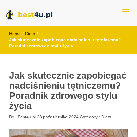
best4u.pl
Home
/
Dieta
/
Jak skutecznie zapobiegać nadciśnieniu tętniczemu?
Poradnik zdrowego stylu życia
Jak skutecznie zapobiegać
nadciśnieniu tętniczemu?
Poradnik zdrowego stylu
życia
By :
Best4u.pl
23 października 2024
Category :
Dieta