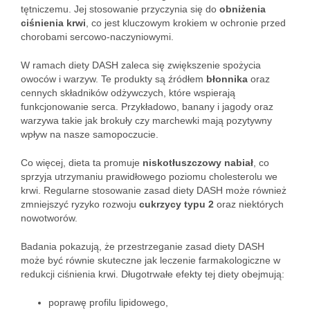
tętniczemu. Jej stosowanie przyczynia się do
obniżenia
ciśnienia krwi
, co jest kluczowym krokiem w ochronie przed
chorobami sercowo-naczyniowymi.
W ramach diety DASH zaleca się zwiększenie spożycia
owoców i warzyw. Te produkty są źródłem
błonnika
oraz
cennych składników odżywczych, które wspierają
funkcjonowanie serca. Przykładowo, banany i jagody oraz
warzywa takie jak brokuły czy marchewki mają pozytywny
wpływ na nasze samopoczucie.
Co więcej, dieta ta promuje
niskotłuszczowy nabiał
, co
sprzyja utrzymaniu prawidłowego poziomu cholesterolu we
krwi. Regularne stosowanie zasad diety DASH może również
zmniejszyć ryzyko rozwoju
cukrzycy typu 2
oraz niektórych
nowotworów.
Badania pokazują, że przestrzeganie zasad diety DASH
może być równie skuteczne jak leczenie farmakologiczne w
redukcji ciśnienia krwi. Długotrwałe efekty tej diety obejmują:
poprawę profilu lipidowego,