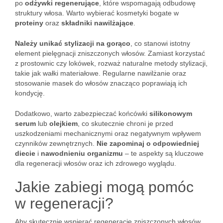
po
odżywki regenerujące
, które wspomagają odbudowę
struktury włosa. Warto wybierać kosmetyki bogate w
proteiny
oraz
składniki nawilżające
.
Należy unikać stylizacji na gorąco
, co stanowi istotny
element pielęgnacji zniszczonych włosów. Zamiast korzystać
z prostownic czy lokówek, rozważ naturalne metody stylizacji,
takie jak wałki materiałowe. Regularne nawilżanie oraz
stosowanie masek do włosów znacząco poprawiają ich
kondycję.
Dodatkowo, warto zabezpieczać końcówki
silikonowym
serum
lub
olejkiem
, co skutecznie chroni je przed
uszkodzeniami mechanicznymi oraz negatywnym wpływem
czynników zewnętrznych.
Nie zapominaj o odpowiedniej
diecie
i
nawodnieniu organizmu
– te aspekty są kluczowe
dla regeneracji włosów oraz ich zdrowego wyglądu.
Jakie zabiegi mogą pomóc
w regeneracji?
Aby skutecznie wspierać regenerację zniszczonych włosów,