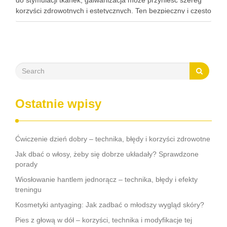
do stymulacji tkanek, galwanizacja może przynieść szereg
korzyści zdrowotnych i estetycznych. Ten bezpieczny i często
nieodczuwalny zabieg może pomóc w poprawie krążenia,
redukcji bólu oraz regeneracji tkanek, a także …
Ostatnie wpisy
Ćwiczenie dzień dobry – technika, błędy i korzyści zdrowotne
Jak dbać o włosy, żeby się dobrze układały? Sprawdzone
porady
Wiosłowanie hantlem jednorącz – technika, błędy i efekty
treningu
Kosmetyki antyaging: Jak zadbać o młodszy wygląd skóry?
Pies z głową w dół – korzyści, technika i modyfikacje tej