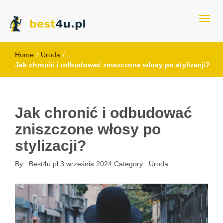
best4u.pl
Home
/
Uroda
/
Jak chronić i odbudować zniszczone włosy po stylizacji?
Jak chronić i odbudować
zniszczone włosy po
stylizacji?
By :
Best4u.pl
3 września 2024
Category :
Uroda