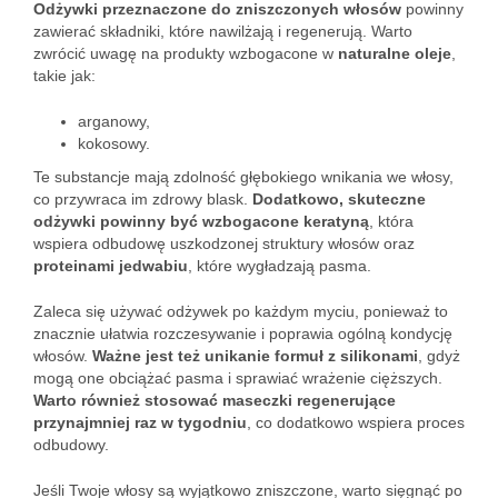
Odżywki przeznaczone do zniszczonych włosów
powinny
zawierać składniki, które nawilżają i regenerują. Warto
zwrócić uwagę na produkty wzbogacone w
naturalne oleje
,
takie jak:
arganowy,
kokosowy.
Te substancje mają zdolność głębokiego wnikania we włosy,
co przywraca im zdrowy blask.
Dodatkowo, skuteczne
odżywki powinny być wzbogacone keratyną
, która
wspiera odbudowę uszkodzonej struktury włosów oraz
proteinami jedwabiu
, które wygładzają pasma.
Zaleca się używać odżywek po każdym myciu, ponieważ to
znacznie ułatwia rozczesywanie i poprawia ogólną kondycję
włosów.
Ważne jest też unikanie formuł z silikonami
, gdyż
mogą one obciążać pasma i sprawiać wrażenie cięższych.
Warto również stosować maseczki regenerujące
przynajmniej raz w tygodniu
, co dodatkowo wspiera proces
odbudowy.
Jeśli Twoje włosy są wyjątkowo zniszczone, warto sięgnąć po