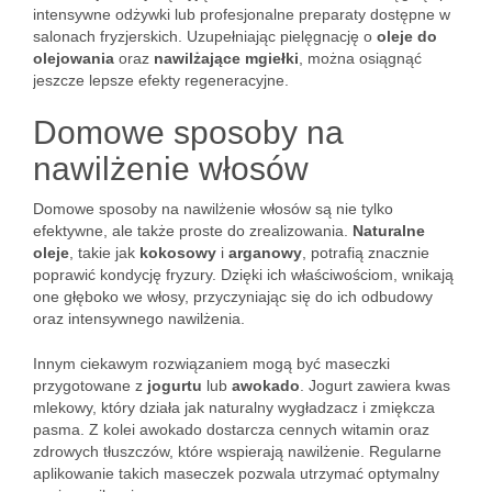
intensywne odżywki lub profesjonalne preparaty dostępne w
salonach fryzjerskich. Uzupełniając pielęgnację o
oleje do
olejowania
oraz
nawilżające mgiełki
, można osiągnąć
jeszcze lepsze efekty regeneracyjne.
Domowe sposoby na
nawilżenie włosów
Domowe sposoby na nawilżenie włosów są nie tylko
efektywne, ale także proste do zrealizowania.
Naturalne
oleje
, takie jak
kokosowy
i
arganowy
, potrafią znacznie
poprawić kondycję fryzury. Dzięki ich właściwościom, wnikają
one głęboko we włosy, przyczyniając się do ich odbudowy
oraz intensywnego nawilżenia.
Innym ciekawym rozwiązaniem mogą być maseczki
przygotowane z
jogurtu
lub
awokado
. Jogurt zawiera kwas
mlekowy, który działa jak naturalny wygładzacz i zmiękcza
pasma. Z kolei awokado dostarcza cennych witamin oraz
zdrowych tłuszczów, które wspierają nawilżenie. Regularne
aplikowanie takich maseczek pozwala utrzymać optymalny