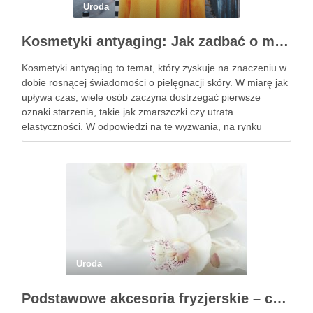
Uroda
Kosmetyki antyaging: Jak zadbać o młodszy wygląd skóry?
Kosmetyki antyaging to temat, który zyskuje na znaczeniu w
dobie rosnącej świadomości o pielęgnacji skóry. W miarę jak
upływa czas, wiele osób zaczyna dostrzegać pierwsze
oznaki starzenia, takie jak zmarszczki czy utrata
elastyczności. W odpowiedzi na te wyzwania, na rynku
pojawiają się innowacyjne produkty, które obiecują nie tylko
poprawę wyglądu, …
Uroda
Podstawowe akcesoria fryzjerskie – co powinien mieć każdy fryzjer?