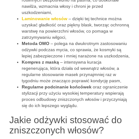
roślinnych bezpośrednio na pasma, co doskonale
nawilża, wzmacnia włosy i chroni je przed
uszkodzeniami,
Laminowanie włosów
– dzięki tej technice można
uzyskać gładkość oraz piękny blask, tworząc ochronną
warstwę na powierzchni włosów, co pomaga w
zatrzymywaniu wilgoci,
Metoda OMO
– polega na dwukrotnym zastosowaniu
odżywki podczas mycia, co sprawia, że kosmyki są
lepiej zabezpieczone i mniej narażone na uszkodzenia,
Kompres z maską
– intensywna kuracja
regenerująca, która działa od wewnątrz włosów, a
regularne stosowanie masek przynajmniej raz w
tygodniu może znacząco poprawić kondycję pasm,
Regularne podcinanie końcówek
oraz ograniczenie
stylizacji przy użyciu wysokiej temperatury wspierają
proces odbudowy zniszczonych włosów i przyczyniają
się do ich lepszego wyglądu.
Jakie odżywki stosować do
zniszczonych włosów?