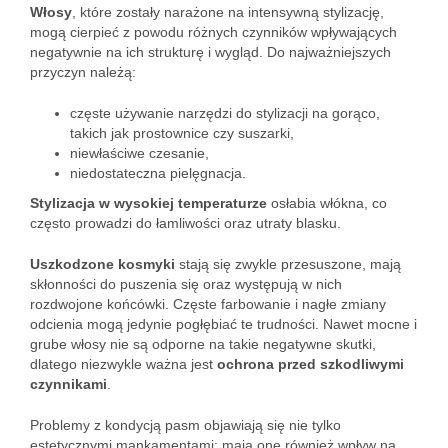
Włosy
, które zostały narażone na intensywną stylizację,
mogą cierpieć z powodu różnych czynników wpływających
negatywnie na ich strukturę i wygląd. Do najważniejszych
przyczyn należą:
częste używanie narzędzi do stylizacji na gorąco,
takich jak prostownice czy suszarki,
niewłaściwe czesanie,
niedostateczna pielęgnacja.
Stylizacja w wysokiej temperaturze
osłabia włókna, co
często prowadzi do łamliwości oraz utraty blasku.
Uszkodzone kosmyki
stają się zwykle przesuszone, mają
skłonności do puszenia się oraz występują w nich
rozdwojone końcówki. Częste farbowanie i nagłe zmiany
odcienia mogą jedynie pogłębiać te trudności. Nawet mocne i
grube włosy nie są odporne na takie negatywne skutki,
dlatego niezwykle ważna jest
ochrona przed szkodliwymi
czynnikami
.
Problemy z kondycją pasm objawiają się nie tylko
estetycznymi mankamentami; mają one również wpływ na