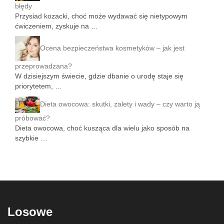
błędy
Przysiad kozacki, choć może wydawać się nietypowym
ćwiczeniem, zyskuje na …
Ocena bezpieczeństwa kosmetyków – jak jest
przeprowadzana?
W dzisiejszym świecie, gdzie dbanie o urodę staje się
priorytetem, …
Dieta owocowa: skutki, zalety i wady – czy warto ją
próbować?
Dieta owocowa, choć kusząca dla wielu jako sposób na
szybkie …
Losowe