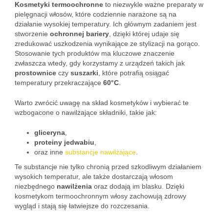
Kosmetyki termoochronne
to niezwykle ważne preparaty w
pielęgnacji włosów, które codziennie narażone są na
działanie wysokiej temperatury. Ich głównym zadaniem jest
stworzenie
ochronnej bariery
, dzięki której udaje się
zredukować uszkodzenia wynikające ze stylizacji na gorąco.
Stosowanie tych produktów ma kluczowe znaczenie
zwłaszcza wtedy, gdy korzystamy z urządzeń takich jak
prostownice
czy
suszarki
, które potrafią osiągać
temperatury przekraczające
60°C
.
Warto zwrócić uwagę na skład kosmetyków i wybierać te
wzbogacone o nawilżające składniki, takie jak:
gliceryna
,
proteiny jedwabiu
,
oraz inne
substancje nawilżające
.
Te substancje nie tylko chronią przed szkodliwym działaniem
wysokich temperatur, ale także dostarczają włosom
niezbędnego
nawilżenia
oraz dodają im blasku. Dzięki
kosmetykom termoochronnym włosy zachowują zdrowy
wygląd i stają się łatwiejsze do rozczesania.