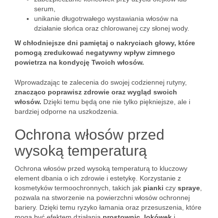
serum,
unikanie długotrwałego wystawiania włosów na
działanie słońca oraz chlorowanej czy słonej wody.
W chłodniejsze dni pamiętaj o nakryciach głowy, które
pomogą zredukować negatywny wpływ zimnego
powietrza na kondycję Twoich włosów.
Wprowadzając te zalecenia do swojej codziennej rutyny,
znacząco poprawisz zdrowie oraz wygląd swoich
włosów.
Dzięki temu będą one nie tylko piękniejsze, ale i
bardziej odporne na uszkodzenia.
Ochrona włosów przed
wysoką temperaturą
Ochrona włosów przed wysoką temperaturą to kluczowy
element dbania o ich zdrowie i estetykę. Korzystanie z
kosmetyków termoochronnych, takich jak
pianki
czy
spraye
,
pozwala na stworzenie na powierzchni włosów ochronnej
bariery. Dzięki temu ryzyko łamania oraz przesuszenia, które
mogą być efektem działania
prostownic
,
lokówek
i