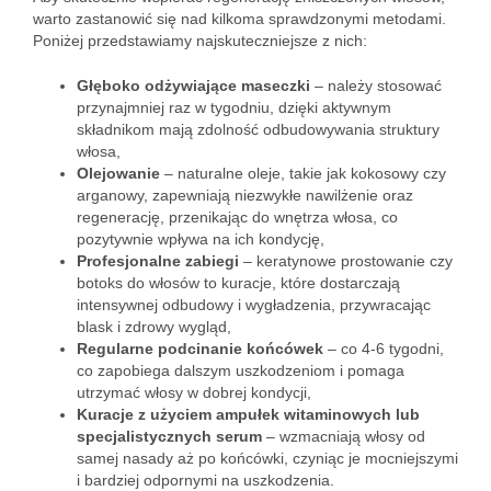
warto zastanowić się nad kilkoma sprawdzonymi metodami.
Poniżej przedstawiamy najskuteczniejsze z nich:
Głęboko odżywiające maseczki
– należy stosować
przynajmniej raz w tygodniu, dzięki aktywnym
składnikom mają zdolność odbudowywania struktury
włosa,
Olejowanie
– naturalne oleje, takie jak kokosowy czy
arganowy, zapewniają niezwykłe nawilżenie oraz
regenerację, przenikając do wnętrza włosa, co
pozytywnie wpływa na ich kondycję,
Profesjonalne zabiegi
– keratynowe prostowanie czy
botoks do włosów to kuracje, które dostarczają
intensywnej odbudowy i wygładzenia, przywracając
blask i zdrowy wygląd,
Regularne podcinanie końcówek
– co 4-6 tygodni,
co zapobiega dalszym uszkodzeniom i pomaga
utrzymać włosy w dobrej kondycji,
Kuracje z użyciem ampułek witaminowych lub
specjalistycznych serum
– wzmacniają włosy od
samej nasady aż po końcówki, czyniąc je mocniejszymi
i bardziej odpornymi na uszkodzenia.