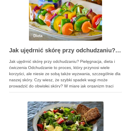
Dieta
Jak ujędrnić skórę przy odchudzaniu? Pielęgnacja i skuteczne metody
Jak ujędrnić skórę przy odchudzaniu? Pielęgnacja, dieta i
ćwiczenia Odchudzanie to proces, który przynosi wiele
korzyści, ale niesie ze sobą także wyzwania, szczególnie dla
naszej skóry. Czy wiesz, że szybki spadek wagi może
prowadzić do obwisłej skóry? W miarę jak organizm traci
nadmiar tkanki tłuszczowej, skóra często nie nadąża za …