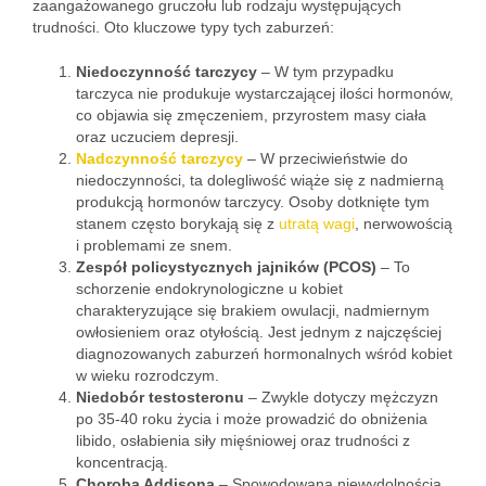
zaangażowanego gruczołu lub rodzaju występujących
trudności. Oto kluczowe typy tych zaburzeń:
Niedoczynność tarczycy
– W tym przypadku
tarczyca nie produkuje wystarczającej ilości hormonów,
co objawia się zmęczeniem, przyrostem masy ciała
oraz uczuciem depresji.
Nadczynność tarczycy
– W przeciwieństwie do
niedoczynności, ta dolegliwość wiąże się z nadmierną
produkcją hormonów tarczycy. Osoby dotknięte tym
stanem często borykają się z
utratą wagi
, nerwowością
i problemami ze snem.
Zespół policystycznych jajników (PCOS)
– To
schorzenie endokrynologiczne u kobiet
charakteryzujące się brakiem owulacji, nadmiernym
owłosieniem oraz otyłością. Jest jednym z najczęściej
diagnozowanych zaburzeń hormonalnych wśród kobiet
w wieku rozrodczym.
Niedobór testosteronu
– Zwykle dotyczy mężczyzn
po 35-40 roku życia i może prowadzić do obniżenia
libido, osłabienia siły mięśniowej oraz trudności z
koncentracją.
Choroba Addisona
– Spowodowana niewydolnością