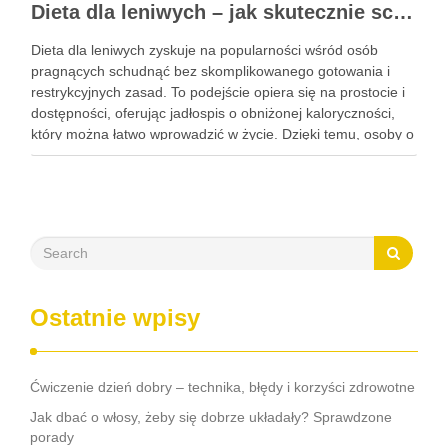
Dieta dla leniwych – jak skutecznie schudnąć bez wysiłku?
Dieta dla leniwych zyskuje na popularności wśród osób
pragnących schudnąć bez skomplikowanego gotowania i
restrykcyjnych zasad. To podejście opiera się na prostocie i
dostępności, oferując jadłospis o obniżonej kaloryczności,
który można łatwo wprowadzić w życie. Dzięki temu, osoby o
różnych stylach życia mogą z powodzeniem wprowadzać
zmiany w swojej diecie, …
Ostatnie wpisy
Ćwiczenie dzień dobry – technika, błędy i korzyści zdrowotne
Jak dbać o włosy, żeby się dobrze układały? Sprawdzone
porady