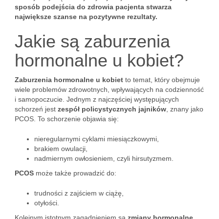
sposób podejścia do zdrowia pacjenta stwarza
największe szanse na pozytywne rezultaty.
Jakie są zaburzenia
hormonalne u kobiet?
Zaburzenia hormonalne u kobiet
to temat, który obejmuje
wiele problemów zdrowotnych, wpływających na codzienność
i samopoczucie. Jednym z najczęściej występujących
schorzeń jest
zespół policystycznych jajników
, znany jako
PCOS. To schorzenie objawia się:
nieregularnymi cyklami miesiączkowymi,
brakiem owulacji,
nadmiernym owłosieniem, czyli hirsutyzmem.
PCOS
może także prowadzić do:
trudności z zajściem w ciążę,
otyłości.
Kolejnym istotnym zagadnieniem są
zmiany hormonalne