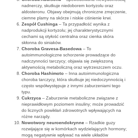
nadnerczy, skutkuje niedoborem kortyzolu oraz
aldosteronu. Objawy obejmują chroniczne zmęczenie,
ciemne plamy na skórze i niskie ciśnienie krwi.
Zespół Cushinga
– Ta przypadłość wynika z
nadprodukcji kortyzolu; jej charakterystycznymi
cechami są otyłość centralna oraz cienka skóra
skłonna do siniaków.
Choroba Gravesa-Basedowa
– To
autoimmunologiczne schorzenie prowadzące do
nadczynności tarczycy; objawia się zwiększoną
aktywnością metaboliczną oraz wytrzeszczem oczu.
Choroba Hashimoto
– Inna autoimmunologiczna
choroba tarczycy, która skutkuje jej niedoczynnością i
często współwystępuje z innymi zaburzeniami tego
typu.
Cukrzyca
– Zaburzenie metaboliczne związane z
nieprawidłowym poziomem insuliny; może prowadzić
do licznych powikłań zdrowotnych wpływających na
różne narządy.
Nowotwory neuroendokrynne
– Rzadkie guzy
rozwijające się w komórkach wydzielających hormony;
mogą negatywnie wpływać na wiele układów