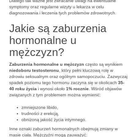
Dlatego tak ważne jest zwracanie uwagi na ewentualne
symptomy oraz regularne wizyty u lekarza w celu
diagnozowania i leczenia tych problemów zdrowotnych.
Jakie są zaburzenia
hormonalne u
mężczyzn?
Zaburzenia hormonalne u mężczyzn
często są wynikiem
niedoboru testosteronu
, który pełni kluczową rolę w
zdrowiu seksualnym oraz ogólnym samopoczuciu. Zazwyczaj
spadek poziomu tego hormonu zaczyna się w okolicach
35-
40 roku życia
i wynosi około
1% rocznie
. Wśród objawów
związanych z tym problemem można wymienić:
zmniejszone libido,
trudności z erekcją,
obniżoną jakość życia intymnego.
Inne oznaki zaburzeń hormonalnych obejmują zmiany w
masie ciała. Mężczyźni mogą zauważyć: