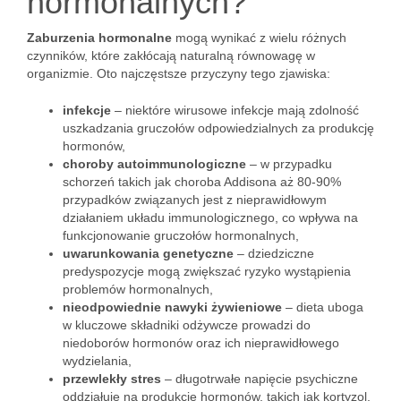
hormonalnych?
Zaburzenia hormonalne
mogą wynikać z wielu różnych
czynników, które zakłócają naturalną równowagę w
organizmie. Oto najczęstsze przyczyny tego zjawiska:
infekcje
– niektóre wirusowe infekcje mają zdolność
uszkadzania gruczołów odpowiedzialnych za produkcję
hormonów,
choroby autoimmunologiczne
– w przypadku
schorzeń takich jak choroba Addisona aż 80-90%
przypadków związanych jest z nieprawidłowym
działaniem układu immunologicznego, co wpływa na
funkcjonowanie gruczołów hormonalnych,
uwarunkowania genetyczne
– dziedziczne
predyspozycje mogą zwiększać ryzyko wystąpienia
problemów hormonalnych,
nieodpowiednie nawyki żywieniowe
– dieta uboga
w kluczowe składniki odżywcze prowadzi do
niedoborów hormonów oraz ich nieprawidłowego
wydzielania,
przewlekły stres
– długotrwałe napięcie psychiczne
oddziałuje na produkcję hormonów, takich jak kortyzol,