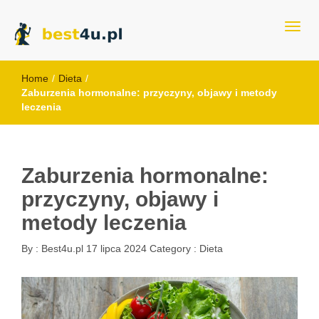
best4u.pl
Home
/
Dieta
/
Zaburzenia hormonalne: przyczyny, objawy i metody
leczenia
Zaburzenia hormonalne:
przyczyny, objawy i
metody leczenia
By :
Best4u.pl
17 lipca 2024
Category :
Dieta