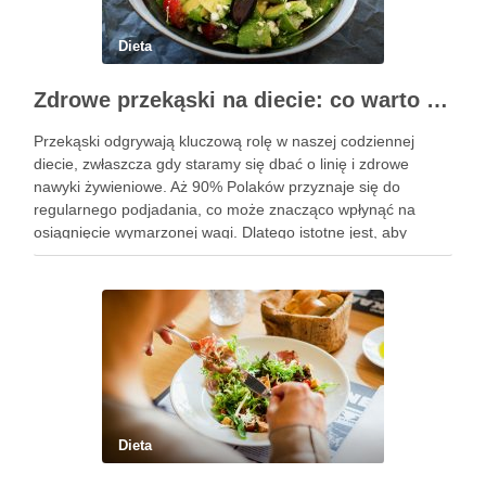
Dieta
Zdrowe przekąski na diecie: co warto wiedzieć i wybrać?
Przekąski odgrywają kluczową rolę w naszej codziennej
diecie, zwłaszcza gdy staramy się dbać o linię i zdrowe
nawyki żywieniowe. Aż 90% Polaków przyznaje się do
regularnego podjadania, co może znacząco wpłynąć na
osiągnięcie wymarzonej wagi. Dlatego istotne jest, aby
wybierać przekąski, które są lekkostrawne, niskokaloryczne i
bogate w składniki odżywcze. …
Dieta