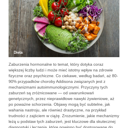
Dieta
Zaburzenia hormonalne to temat, który dotyka coraz
większej liczby ludzi i może mieć istotny wpływ na zdrowie
fizyczne oraz psychiczne. Co ciekawe, według badań, aż 80-
90% przypadków choroby Addisona związanych jest z
mechanizmami autoimmunologicznymi. Przyczyny tych
zaburzeń są zróżnicowane — od uwarunkowań
genetycznych, przez nieprawidłowe nawyki żywieniowe, aż
po poważne schorzenia. Objawy mogą być subtelne, jak
wahania nastroju, ale również drastyczne, na przykład
trudności z zajściem w ciążę. Zrozumienie, jakie mechanizmy
leżą u podstaw tych zaburzeń, jest kluczowe dla skutecznej
diagnostyki i leczenia, które powinno być dostosowane do