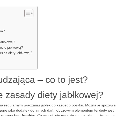
ia?
jabłkowej?
ecie jabłkowej?
czas diety jabłkowej?
dzająca – co to jest?
 zasady diety jabłkowej?
 na regularnym włączaniu jabłek do każdego posiłku. Można je spożywa
zone jako dodatek do innych dań. Kluczowym elementem tej diety jest
zy oraz fast foodów
. Co więcej, nie ma sztywno określonej liczby pos