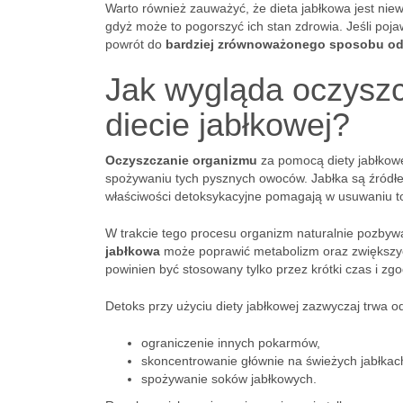
Warto również zauważyć, że dieta jabłkowa jest nie
gdyż może to pogorszyć ich stan zdrowia. Jeśli pojaw
powrót do
bardziej zrównoważonego sposobu od
Jak wygląda oczyszc
diecie jabłkowej?
Oczyszczanie organizmu
za pomocą diety jabłkow
spożywaniu tych pysznych owoców. Jabłka są źródłem
właściwości detoksykacyjne pomagają w usuwaniu t
W trakcie tego procesu organizm naturalnie pozbyw
jabłkowa
może poprawić metabolizm oraz zwiększyć 
powinien być stosowany tylko przez krótki czas i z
Detoks przy użyciu diety jabłkowej zazwyczaj trwa od
ograniczenie innych pokarmów,
skoncentrowanie głównie na świeżych jabłkac
spożywanie soków jabłkowych.