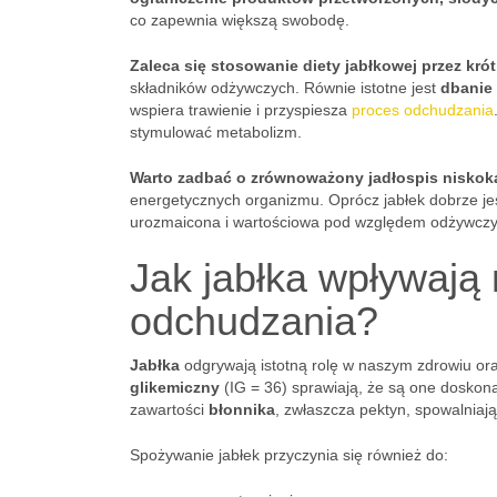
co zapewnia większą swobodę.
Zaleca się stosowanie diety jabłkowej przez krót
składników odżywczych. Równie istotne jest
dbanie
wspiera trawienie i przyspiesza
proces odchudzania
stymulować metabolizm.
Warto zadbać o zrównoważony jadłospis niskok
energetycznych organizmu. Oprócz jabłek dobrze jes
urozmaicona i wartościowa pod względem odżywcz
Jak jabłka wpływają 
odchudzania?
Jabłka
odgrywają istotną rolę w naszym zdrowiu or
glikemiczny
(IG = 36) sprawiają, że są one dosko
zawartości
błonnika
, zwłaszcza pektyn, spowalniają
Spożywanie jabłek przyczynia się również do: