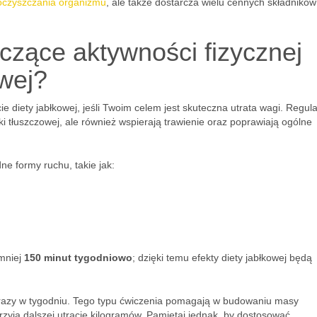
oczyszczania organizmu
, ale także dostarcza wielu cennych składników
czące aktywności fizycznej
owej?
e diety jabłkowej, jeśli Twoim celem jest skuteczna utrata wagi. Regul
nki tłuszczowej, ale również wspierają trawienie oraz poprawiają ogólne
e formy ruchu, takie jak:
jmniej
150 minut tygodniowo
; dzięki temu efekty diety jabłkowej będą
azy w tygodniu. Tego typu ćwiczenia pomagają w budowaniu masy
przyja dalszej utracie kilogramów. Pamiętaj jednak, by dostosować