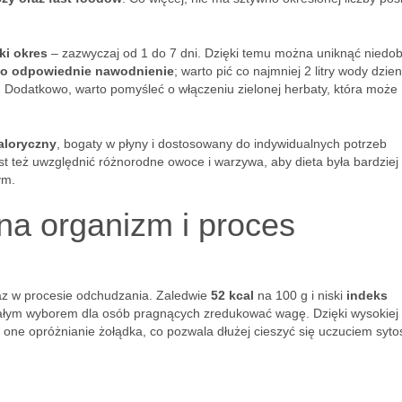
ki okres
– zazwyczaj od 1 do 7 dni. Dzięki temu można uniknąć niedo
 o odpowiednie nawodnienie
; warto pić co najmniej 2 litry wody dzien
. Dodatkowo, warto pomyśleć o włączeniu zielonej herbaty, która może
aloryczny
, bogaty w płyny i dostosowany do indywidualnych potrzeb
t też uwzględnić różnorodne owoce i warzywa, aby dieta była bardziej
ym.
na organizm i proces
az w procesie odchudzania. Zaledwie
52 kcal
na 100 g i niski
indeks
nałym wyborem dla osób pragnących zredukować wagę. Dzięki wysokiej
 one opróżnianie żołądka, co pozwala dłużej cieszyć się uczuciem sytoś