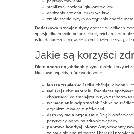
poprawy trawienia,
stabilizacji poziomu glukozy we krwi,
obniżenia poziomu cukru we krwi,
zmniejszenia ryzyka wystąpienia chorób meta
Dodatkowo procyjanidyny
obecne w jabłkach mogą
sprzyja długotrwałemu uczuciu sytości oraz ograni
tylko dostarczają niewiele kalorii i świetnie sycą, 
Jakie są korzyści zd
Dieta oparta na jabłkach
przynosi wiele korzyści 
kluczowe aspekty, które warto znać:
lepsze trawienie
: Jabłka obfitują w błonnik, 
redukcja cholesterolu
: Regularne spożywani
cholesterol, co zmniejsza ryzyko zachorowan
wzmacnianie odporności
: Jabłka są źródł
organizm w walce z infekcjami,
detoksykacja organizmu
: Dzięki właściwośc
pozytywny wpływ na zdrowie wątroby,
poprawa kondycji skóry
: Antyoksydanty zaw
że staje się ona zdrowsza i bardziej promienn