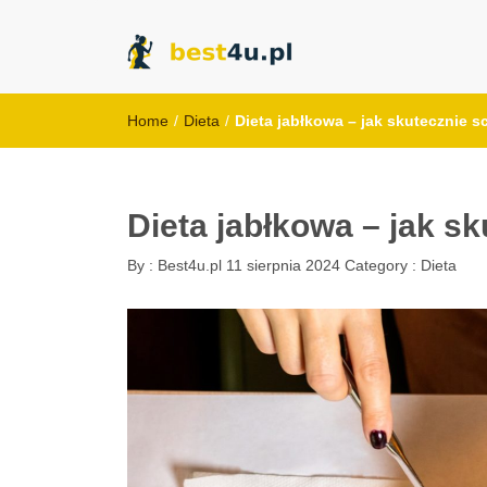
best4u.pl
Home
/
Dieta
/
Dieta jabłkowa – jak skutecznie 
Dieta jabłkowa – jak s
By :
Best4u.pl
11 sierpnia 2024
Category :
Dieta