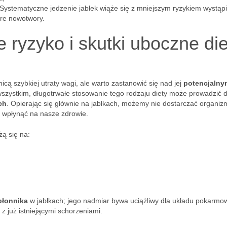
 Systematyczne jedzenie jabłek wiąże się z mniejszym ryzykiem wystąp
óre nowotwory.
e ryzyko i skutki uboczne die
cą szybkiej utraty wagi, ale warto zastanowić się nad jej
potencjalny
wszystkim, długotrwałe stosowanie tego rodzaju diety może prowadzić 
ch
. Opierając się głównie na jabłkach, możemy nie dostarczać organiz
 wpłynąć na nasze zdrowie.
żą się na:
błonnika
w jabłkach; jego nadmiar bywa uciążliwy dla układu pokarmo
z już istniejącymi schorzeniami.