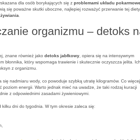
wskazana dla osób borykających się z
problemami układu pokarmow
ią się poważne skutki uboczne, najlepiej rozważyć przerwanie tej diety
żywiania
.
zanie organizmu – detoks n
ej, znane również jako
detoks jabłkowy
, opiera się na intensywnym
 błonnika, który wspomaga trawienie i skutecznie oczyszcza jelita. Ic
oksyn z organizmu.
a się nadmiaru wody, co powoduje szybką utratę kilogramów. Co więce
poziom energii. Warto jednak mieć na uwadze, że taki rodzaj kuracji
godnie z odpowiednimi zasadami żywieniowymi.
 kilku dni do tygodnia. W tym okresie zaleca się:
h,