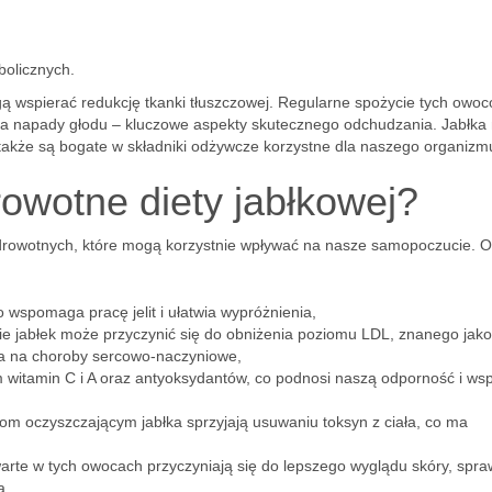
bolicznych.
 wspierać redukcję tkanki tłuszczowej. Regularne spożycie tych owo
cza napady głodu – kluczowe aspekty skutecznego odchudzania. Jabłka 
ale także są bogate w składniki odżywcze korzystne dla naszego organizm
rowotne diety jabłkowej?
zdrowotnych, które mogą korzystnie wpływać na nasze samopoczucie. O
co wspomaga pracę jelit i ułatwia wypróżnienia,
e jabłek może przyczynić się do obniżenia poziomu LDL, znanego jako
ia na choroby sercowo-naczyniowe,
em witamin C i A oraz antyoksydantów, co podnosi naszą odporność i w
iom oczyszczającym jabłka sprzyjają usuwaniu toksyn z ciała, co ma
arte w tych owocach przyczyniają się do lepszego wyglądu skóry, spraw
a,