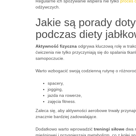
Regularne ich spożywanie wspiera nie tylko
proces 
odżywczych.
Jakie są porady doty
podczas diety jabłk
Aktywność fizyczna
odgrywa kluczową rolę w trakci
ćwiczenia nie tylko przyczyniają się do spalania tka
samopoczucie.
Warto wzbogacić swoją codzienną rutynę o różnorodn
spacery,
jogging,
jazda na rowerze,
zajęcia fitness.
Zaleca się, aby aktywności aerobowe trwały przyna
znacznie bardziej zadowalające.
Dodatkowo warto wprowadzić
treningi siłowe
dwa r
mięśniowej i przyspieszają metabolizm, co z kolei s