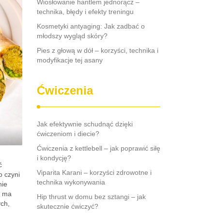
Wiosłowanie hantlem jednorącz –
technika, błędy i efekty treningu
Kosmetyki antyaging: Jak zadbać o
młodszy wygląd skóry?
Pies z głową w dół – korzyści, technika i
modyfikacje tej asany
Ćwiczenia
Jak efektywnie schudnąć dzięki
ćwiczeniom i diecie?
Ćwiczenia z kettlebell – jak poprawić siłę
i kondycję?
ć
Viparita Karani – korzyści zdrowotne i
o czyni
technika wykonywania
nie
a ma
Hip thrust w domu bez sztangi – jak
ych,
skutecznie ćwiczyć?