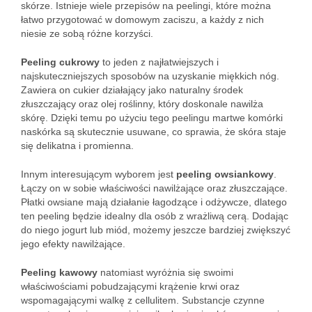
skórze. Istnieje wiele przepisów na peelingi, które można
łatwo przygotować w domowym zaciszu, a każdy z nich
niesie ze sobą różne korzyści.
Peeling cukrowy
to jeden z najłatwiejszych i
najskuteczniejszych sposobów na uzyskanie miękkich nóg.
Zawiera on cukier działający jako naturalny środek
złuszczający oraz olej roślinny, który doskonale nawilża
skórę. Dzięki temu po użyciu tego peelingu martwe komórki
naskórka są skutecznie usuwane, co sprawia, że skóra staje
się delikatna i promienna.
Innym interesującym wyborem jest
peeling owsiankowy
.
Łączy on w sobie właściwości nawilżające oraz złuszczające.
Płatki owsiane mają działanie łagodzące i odżywcze, dlatego
ten peeling będzie idealny dla osób z wrażliwą cerą. Dodając
do niego jogurt lub miód, możemy jeszcze bardziej zwiększyć
jego efekty nawilżające.
Peeling kawowy
natomiast wyróżnia się swoimi
właściwościami pobudzającymi krążenie krwi oraz
wspomagającymi walkę z cellulitem. Substancje czynne