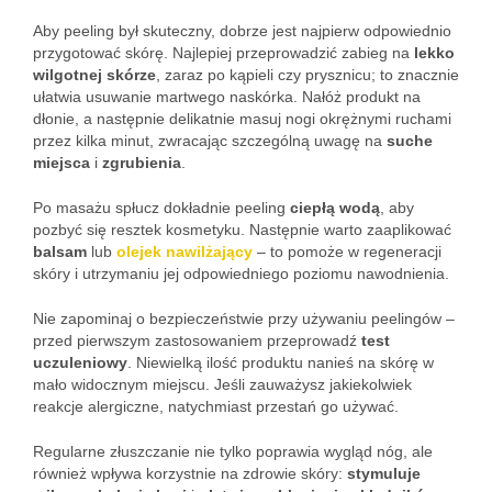
Aby peeling był skuteczny, dobrze jest najpierw odpowiednio
przygotować skórę. Najlepiej przeprowadzić zabieg na
lekko
wilgotnej skórze
, zaraz po kąpieli czy prysznicu; to znacznie
ułatwia usuwanie martwego naskórka. Nałóż produkt na
dłonie, a następnie delikatnie masuj nogi okrężnymi ruchami
przez kilka minut, zwracając szczególną uwagę na
suche
miejsca
i
zgrubienia
.
Po masażu spłucz dokładnie peeling
ciepłą wodą
, aby
pozbyć się resztek kosmetyku. Następnie warto zaaplikować
balsam
lub
olejek nawilżający
– to pomoże w regeneracji
skóry i utrzymaniu jej odpowiedniego poziomu nawodnienia.
Nie zapominaj o bezpieczeństwie przy używaniu peelingów –
przed pierwszym zastosowaniem przeprowadź
test
uczuleniowy
. Niewielką ilość produktu nanieś na skórę w
mało widocznym miejscu. Jeśli zauważysz jakiekolwiek
reakcje alergiczne, natychmiast przestań go używać.
Regularne złuszczanie nie tylko poprawia wygląd nóg, ale
również wpływa korzystnie na zdrowie skóry:
stymuluje