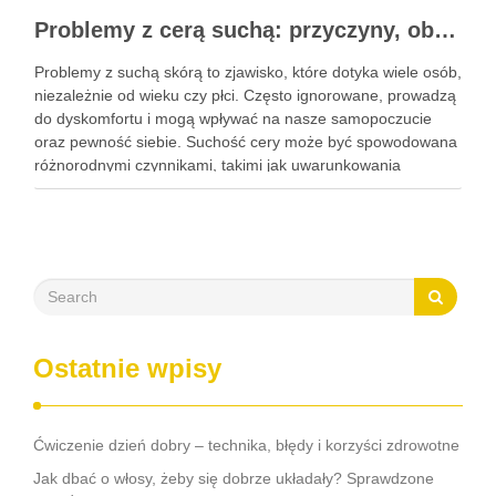
Problemy z cerą suchą: przyczyny, objawy i skuteczna pielęgnacja
Problemy z suchą skórą to zjawisko, które dotyka wiele osób,
niezależnie od wieku czy płci. Często ignorowane, prowadzą
do dyskomfortu i mogą wpływać na nasze samopoczucie
oraz pewność siebie. Suchość cery może być spowodowana
różnorodnymi czynnikami, takimi jak uwarunkowania
genetyczne, zmiany hormonalne, a nawet zanieczyszczenia
środowiska. Objawy, takie jak łuszczenie …
Ostatnie wpisy
Ćwiczenie dzień dobry – technika, błędy i korzyści zdrowotne
Jak dbać o włosy, żeby się dobrze układały? Sprawdzone