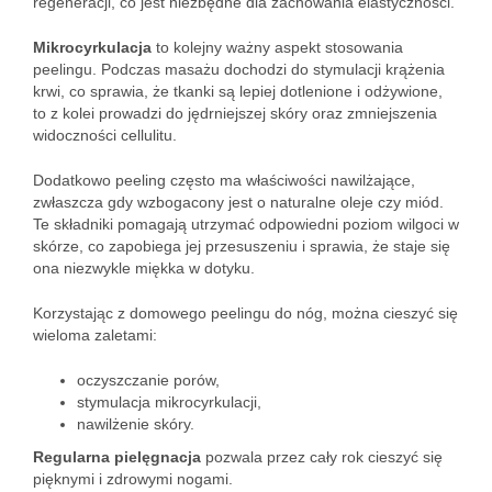
regeneracji, co jest niezbędne dla zachowania elastyczności.
Mikrocyrkulacja
to kolejny ważny aspekt stosowania
peelingu. Podczas masażu dochodzi do stymulacji krążenia
krwi, co sprawia, że tkanki są lepiej dotlenione i odżywione,
to z kolei prowadzi do jędrniejszej skóry oraz zmniejszenia
widoczności cellulitu.
Dodatkowo peeling często ma właściwości nawilżające,
zwłaszcza gdy wzbogacony jest o naturalne oleje czy miód.
Te składniki pomagają utrzymać odpowiedni poziom wilgoci w
skórze, co zapobiega jej przesuszeniu i sprawia, że staje się
ona niezwykle miękka w dotyku.
Korzystając z domowego peelingu do nóg, można cieszyć się
wieloma zaletami:
oczyszczanie porów,
stymulacja mikrocyrkulacji,
nawilżenie skóry.
Regularna pielęgnacja
pozwala przez cały rok cieszyć się
pięknymi i zdrowymi nogami.