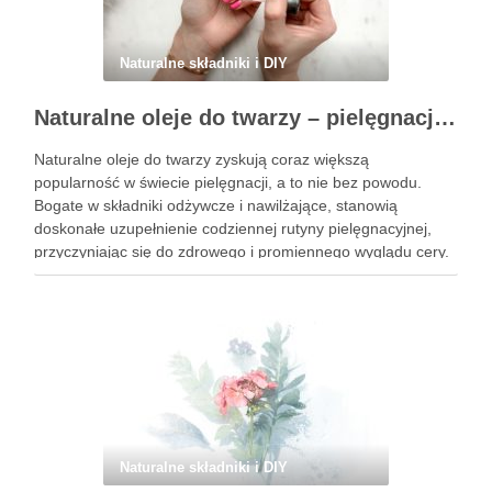
Naturalne składniki i DIY
Naturalne oleje do twarzy – pielęgnacja i ich właściwości
Naturalne oleje do twarzy zyskują coraz większą
popularność w świecie pielęgnacji, a to nie bez powodu.
Bogate w składniki odżywcze i nawilżające, stanowią
doskonałe uzupełnienie codziennej rutyny pielęgnacyjnej,
przyczyniając się do zdrowego i promiennego wyglądu cery.
Każdy typ skóry ma swoje potrzeby, a odpowiednio dobrane
oleje mogą zdziałać cuda, od …
Naturalne składniki i DIY