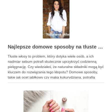
Naturalne składniki i DIY
Najlepsze domowe sposoby na tłuste włosy – naturalne rozwiązania
Tłuste włosy to problem, który dotyka wiele osób, a ich
nadmiar sebum potrafi skutecznie uprzykrzyć codzienną
pielęgnację. Czy wiedziałeś, że naturalne składniki mogą być
kluczem do rozwiązania tego kłopotu? Domowe sposoby,
takie jak ocet jabłkowy czy mąka kukurydziana, potrafią
zdziałać cuda, przywracając włosom świeżość i lekkość.
Warto zwrócić uwagę na …