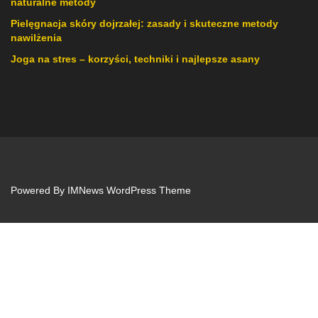
naturalne metody
Pielęgnacja skóry dojrzałej: zasady i skuteczne metody
nawilżenia
Joga na stres – korzyści, techniki i najlepsze asany
Powered By
IMNews WordPress Theme