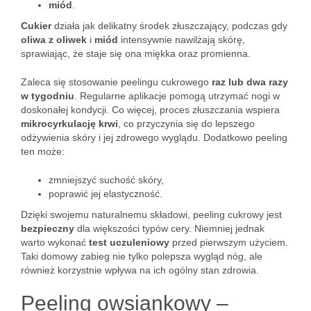
miód
.
Cukier
działa jak delikatny środek złuszczający, podczas gdy
oliwa z oliwek
i
miód
intensywnie nawilżają skórę,
sprawiając, że staje się ona miękka oraz promienna.
Zaleca się stosowanie peelingu cukrowego
raz lub dwa razy
w tygodniu
. Regularne aplikacje pomogą utrzymać nogi w
doskonałej kondycji. Co więcej, proces złuszczania wspiera
mikrocyrkulację krwi
, co przyczynia się do lepszego
odżywienia skóry i jej zdrowego wyglądu. Dodatkowo peeling
ten może:
zmniejszyć suchość skóry,
poprawić jej elastyczność.
Dzięki swojemu naturalnemu składowi, peeling cukrowy jest
bezpieczny
dla większości typów cery. Niemniej jednak
warto wykonać
test uczuleniowy
przed pierwszym użyciem.
Taki domowy zabieg nie tylko polepsza wygląd nóg, ale
również korzystnie wpływa na ich ogólny stan zdrowia.
Peeling owsiankowy –