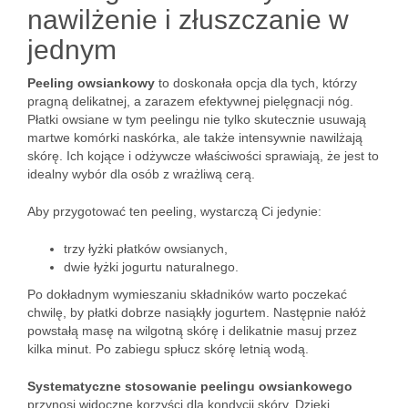
nawilżenie i złuszczanie w
jednym
Peeling owsiankowy
to doskonała opcja dla tych, którzy
pragną delikatnej, a zarazem efektywnej pielęgnacji nóg.
Płatki owsiane w tym peelingu nie tylko skutecznie usuwają
martwe komórki naskórka, ale także intensywnie nawilżają
skórę. Ich kojące i odżywcze właściwości sprawiają, że jest to
idealny wybór dla osób z wrażliwą cerą.
Aby przygotować ten peeling, wystarczą Ci jedynie:
trzy łyżki płatków owsianych,
dwie łyżki jogurtu naturalnego.
Po dokładnym wymieszaniu składników warto poczekać
chwilę, by płatki dobrze nasiąkły jogurtem. Następnie nałóż
powstałą masę na wilgotną skórę i delikatnie masuj przez
kilka minut. Po zabiegu spłucz skórę letnią wodą.
Systematyczne stosowanie peelingu owsiankowego
przynosi widoczne korzyści dla kondycji skóry. Dzięki