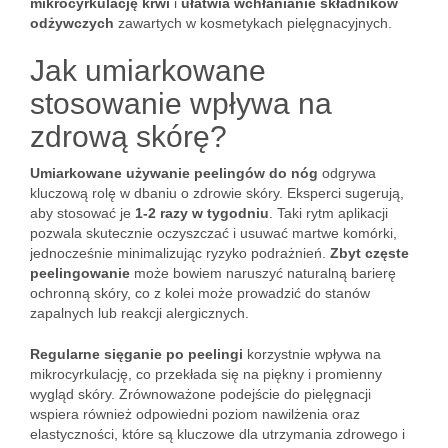
mikrocyrkulację krwi
i
ułatwia wchłanianie składników
odżywczych
zawartych w kosmetykach pielęgnacyjnych.
Jak umiarkowane
stosowanie wpływa na
zdrową skórę?
Umiarkowane używanie peelingów do nóg
odgrywa
kluczową rolę w dbaniu o zdrowie skóry. Eksperci sugerują,
aby stosować je
1-2 razy w tygodniu
. Taki rytm aplikacji
pozwala skutecznie oczyszczać i usuwać martwe komórki,
jednocześnie minimalizując ryzyko podrażnień.
Zbyt częste
peelingowanie
może bowiem naruszyć naturalną barierę
ochronną skóry, co z kolei może prowadzić do stanów
zapalnych lub reakcji alergicznych.
Regularne sięganie po peelingi
korzystnie wpływa na
mikrocyrkulację, co przekłada się na piękny i promienny
wygląd skóry. Zrównoważone podejście do pielęgnacji
wspiera również odpowiedni poziom nawilżenia oraz
elastyczności, które są kluczowe dla utrzymania zdrowego i