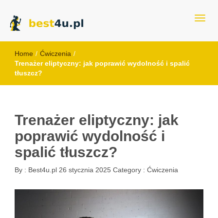
best4u.pl
Home
/
Ćwiczenia
/
Trenażer eliptyczny: jak poprawić wydolność i spalić
tłuszcz?
Trenażer eliptyczny: jak
poprawić wydolność i
spalić tłuszcz?
By :
Best4u.pl
26 stycznia 2025
Category :
Ćwiczenia