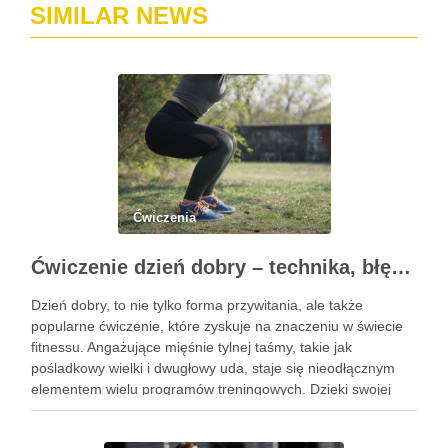
SIMILAR NEWS
Ćwiczenia
Ćwiczenie dzień dobry – technika, błędy i korzyści zdrowotne
Dzień dobry, to nie tylko forma przywitania, ale także
popularne ćwiczenie, które zyskuje na znaczeniu w świecie
fitnessu. Angażujące mięśnie tylnej taśmy, takie jak
pośladkowy wielki i dwugłowy uda, staje się nieodłącznym
elementem wielu programów treningowych. Dzięki swojej
złożoności, ćwiczenie to pozwala na rozwijanie siły oraz
stabilności, co czyni je …