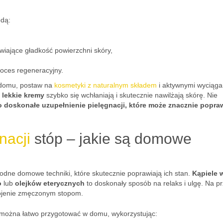
dą:
wiające gładkość powierzchni skóry,
oces regeneracyjny.
w domu, postaw na
kosmetyki z naturalnym składem
i aktywnymi wyciąga
z
lekkie kremy
szybko się wchłaniają i skutecznie nawilżają skórę. Nie
o doskonałe uzupełnienie pielęgnacji, które może znacznie popra
nacji
stóp – jakie są domowe
odne domowe techniki, które skutecznie poprawiają ich stan.
Kąpiele 
o
lub
olejków eterycznych
to doskonały sposób na relaks i ulgę. Na p
ojenie zmęczonym stopom.
ry można łatwo przygotować w domu, wykorzystując: