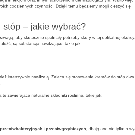
iega infekcjom oraz innym schorzeniom dermatologicznym. Warto więc
oich codziennych czynności. Dzięki temu będziemy mogli cieszyć się
 stóp – jakie wybrać?
zwagą, aby skutecznie spełniały potrzeby skóry w tej delikatnej okolicy
leźć, są substancje nawilżające, takie jak:
ównież intensywnie nawilżają. Zaleca się stosowanie kremów do stóp dwa
.
te zawierające naturalne składniki roślinne, takie jak:
przeciwbakteryjnych
i
przeciwgrzybiczych
; dbają one nie tylko o w