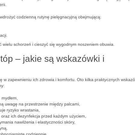
rii.
 wdrożyć codzienną rutynę pielęgnacyjną obejmującą:
cji.
ć wielu schorzeń i cieszyć się wygodnym noszeniem obuwia.
tóp – jakie są wskazówki i
 w zapewnieniu ich zdrowia i komfortu. Oto kilka praktycznych wskaz
ny:
m mydłem,
ną uwagę na przestrzenie między palcami,
uje ryzyko wrastania,
 oraz ich dezynfekcja przed każdym użyciem,
mania nawilżenia i elastyczności skóry,
yną,
obnoziarniste codziennie,