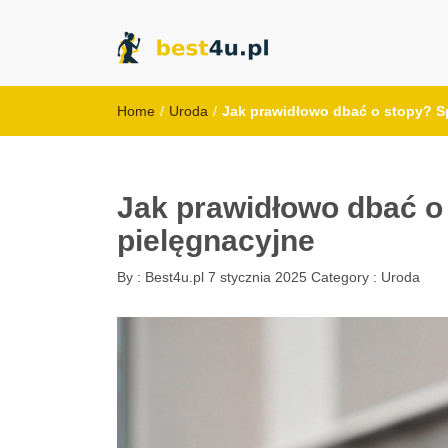
best4u.pl
Home
/
Uroda
/
Jak prawidłowo dbać o stopy? S
Jak prawidłowo dbać 
pielęgnacyjne
By :
Best4u.pl
7 stycznia 2025
Category :
Uroda