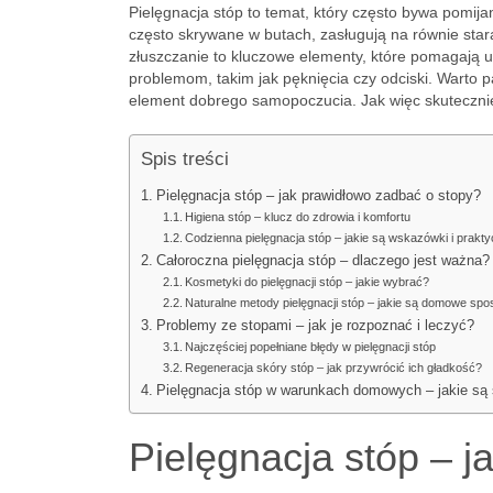
Pielęgnacja stóp to temat, który często bywa pomija
często skrywane w butach, zasługują na równie stara
złuszczanie to kluczowe elementy, które pomagają 
problemom, takim jak pęknięcia czy odciski. Warto p
element dobrego samopoczucia. Jak więc skutecznie
Spis treści
Pielęgnacja stóp – jak prawidłowo zadbać o stopy?
Higiena stóp – klucz do zdrowia i komfortu
Codzienna pielęgnacja stóp – jakie są wskazówki i prakt
Całoroczna pielęgnacja stóp – dlaczego jest ważna?
Kosmetyki do pielęgnacji stóp – jakie wybrać?
Naturalne metody pielęgnacji stóp – jakie są domowe sp
Problemy ze stopami – jak je rozpoznać i leczyć?
Najczęściej popełniane błędy w pielęgnacji stóp
Regeneracja skóry stóp – jak przywrócić ich gładkość?
Pielęgnacja stóp w warunkach domowych – jakie są
Pielęgnacja stóp – 