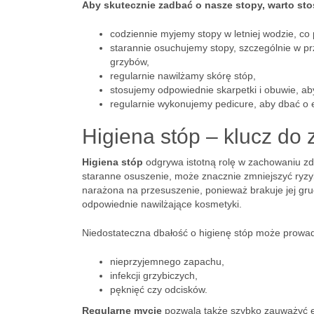
Aby skutecznie zadbać o nasze stopy, warto sto
codziennie myjemy stopy w letniej wodzie, co
starannie osuchujemy stopy, szczególnie w pr
grzybów,
regularnie nawilżamy skórę stóp,
stosujemy odpowiednie skarpetki i obuwie, ab
regularnie wykonujemy pedicure, aby dbać o e
Higiena stóp – klucz do 
Higiena stóp
odgrywa istotną rolę w zachowaniu zdr
staranne osuszenie, może znacznie zmniejszyć ryz
narażona na przesuszenie, ponieważ brakuje jej gru
odpowiednie nawilżające kosmetyki.
Niedostateczna dbałość o higienę stóp może prowad
nieprzyjemnego zapachu,
infekcji grzybiczych,
pęknięć czy odcisków.
Regularne mycie
pozwala także szybko zauważyć e