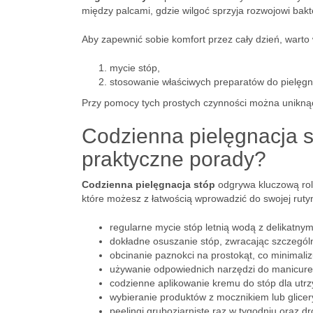
między palcami, gdzie wilgoć sprzyja rozwojowi bakte
Aby zapewnić sobie komfort przez cały dzień, warto
mycie stóp,
stosowanie właściwych preparatów do pielęgna
Przy pomocy tych prostych czynności można unikną
Codzienna pielęgnacja s
praktyczne porady?
Codzienna pielęgnacja stóp
odgrywa kluczową rolę
które możesz z łatwością wprowadzić do swojej ruty
regularne mycie stóp letnią wodą z delikatny
dokładne osuszanie stóp, zwracając szczegól
obcinanie paznokci na prostokąt, co minimaliz
używanie odpowiednich narzędzi do manicure
codzienne aplikowanie kremu do stóp dla utrzy
wybieranie produktów z mocznikiem lub glicer
peelingi gruboziarniste raz w tygodniu oraz dr