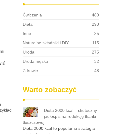
Ćwiczenia
489
Dieta
290
Inne
35
Naturalne składniki i DIY
115
mi
Uroda
275
Uroda męska
32
wić
Zdrowie
48
Warto zobaczyć
w
rzykład
Dieta 2000 kcal – skuteczny
jadłospis na redukcję tkanki
tłuszczowej
Dieta 2000 kcal to popularna strategia