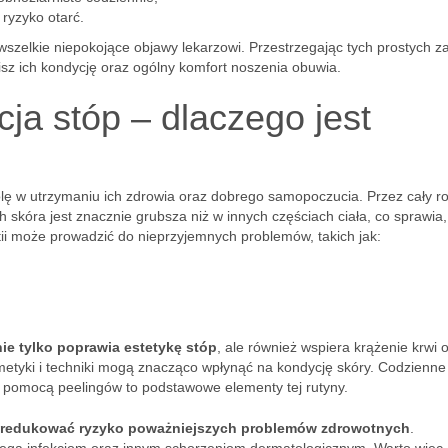
ryzyko otarć.
 wszelkie niepokojące objawy lekarzowi. Przestrzegając tych prostych z
sz ich kondycję oraz ogólny komfort noszenia obuwia.
ja stóp – dlaczego jest
ę w utrzymaniu ich zdrowia oraz dobrego samopoczucia. Przez cały r
 skóra jest znacznie grubsza niż w innych częściach ciała, co sprawia,
tii może prowadzić do nieprzyjemnych problemów, takich jak:
nie tylko poprawia estetykę stóp
, ale również wspiera krążenie krwi 
smetyki i techniki mogą znacząco wpłynąć na kondycję skóry. Codzienne
 pomocą peelingów to podstawowe elementy tej rutyny.
redukować ryzyko poważniejszych problemów zdrowotnych
.