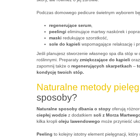
Podczas domowego pedicure świetnym wyborem bę
regenerujące serum
,
peelingi
eliminujące martwy naskórek i popra
maski
redukujące szorstkość,
sole do kąpieli
wspomagające relaksację i pr
Jeśli planujesz stworzenie własnego spa dla stóp 
roślinnymi. Preparaty
zmiękczające do kąpieli
ora
zapomnij także o
regenerujących skarpetkach
–
t
kondycję twoich stóp.
Naturalne metody pielęg
sposoby?
Naturalne sposoby dbania o stopy
oferują różnor
ciepłej wodzie
z dodatkiem
soli z Morza Martweg
kilka kropli
oleju lawendowego
może przynieść uk
Peeling
to kolejny istotny element pielęgnacji, któ