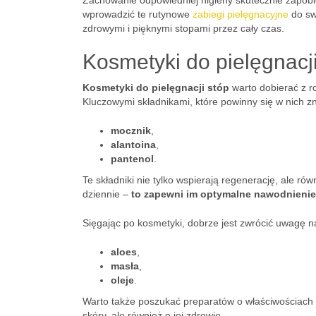
Zachowanie odpowiedniej higieny skutecznie zapob
wprowadzić te rutynowe
zabiegi pielęgnacyjne
do sw
zdrowymi i pięknymi stopami przez cały czas.
Kosmetyki do pielęgnacji
Kosmetyki do pielęgnacji stóp
warto dobierać z ro
Kluczowymi składnikami, które powinny się w nich zna
mocznik
,
alantoina
,
pantenol
.
Te składniki nie tylko wspierają regenerację, ale r
dziennie –
to zapewni im optymalne nawodnienie
Sięgając po kosmetyki, dobrze jest zwrócić uwagę na 
aloes
,
masła
,
oleje
.
Warto także poszukać preparatów o właściwościach
skóry, ale również o jej zdrowie.