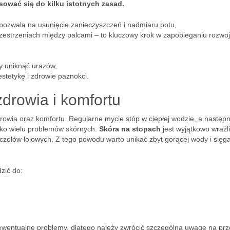
sować się do kilku istotnych zasad.
 pozwala na usunięcie zanieczyszczeń i nadmiaru potu,
zestrzeniach między palcami – to kluczowy krok w zapobieganiu rozwo
y uniknąć urazów,
stetykę i zdrowie paznokci.
zdrowia i komfortu
owia oraz komfortu. Regularne mycie stóp w ciepłej wodzie, a następn
yko wielu problemów skórnych.
Skóra na stopach
jest wyjątkowo wrażli
czołów łojowych. Z tego powodu warto unikać zbyt gorącej wody i sięg
zić do:
wentualne problemy, dlatego należy zwrócić szczególną uwagę na prz