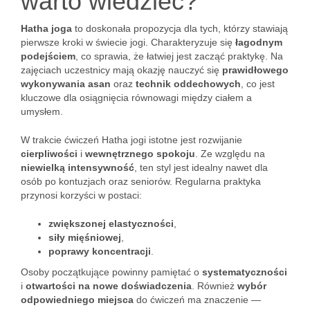
warto wiedzieć?
Hatha joga
to doskonała propozycja dla tych, którzy stawiają
pierwsze kroki w świecie jogi. Charakteryzuje się
łagodnym
podejściem
, co sprawia, że łatwiej jest zacząć praktykę. Na
zajęciach uczestnicy mają okazję nauczyć się
prawidłowego
wykonywania asan
oraz
technik oddechowych
, co jest
kluczowe dla osiągnięcia równowagi między ciałem a
umysłem.
W trakcie ćwiczeń Hatha jogi istotne jest rozwijanie
cierpliwości
i
wewnętrznego spokoju
. Ze względu na
niewielką intensywność
, ten styl jest idealny nawet dla
osób po kontuzjach oraz seniorów. Regularna praktyka
przynosi korzyści w postaci:
zwiększonej elastyczności
,
siły mięśniowej
,
poprawy koncentracji
.
Osoby początkujące powinny pamiętać o
systematyczności
i
otwartości na nowe doświadczenia
. Również
wybór
odpowiedniego miejsca
do ćwiczeń ma znaczenie —