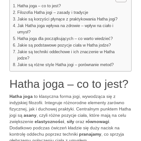
Hatha joga – co to jest?
Filozofia Hatha jogi – zasady i tradycje
Jakie są korzyści płynące z praktykowania Hatha jogi?
Jak Hatha joga wpływa na zdrowie – wpływ na ciało i
umysł?
Hatha joga dla początkujących – co warto wiedzieć?
Jakie są podstawowe pozycje ciała w Hatha jodze?
Jakie są techniki oddechowe i ich znaczenie w Hatha
jodze?
Jakie są różne style Hatha jogi – porównanie metod?
Hatha joga – co to jest?
Hatha joga
to klasyczna forma jogi, wywodząca się z
indyjskiej filozofii. Integruje różnorodne elementy zarówno
fizycznej, jak i duchowej praktyki. Centralnym punktem Hatha
jogi są
asany
, czyli różne pozycje ciała, które mają na celu
zwiększenie
elastyczności
,
siły
oraz
równowagi
.
Dodatkowo podczas ćwiczeń kładzie się duży nacisk na
kontrolę oddechu poprzez techniki
pranajamy
, co sprzyja
głębszemu połączeniu ciała z umysłem.