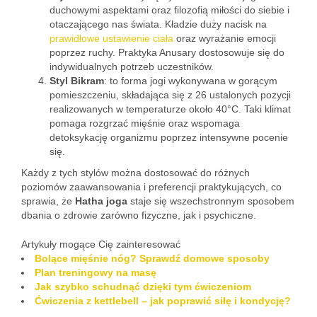
duchowymi aspektami oraz filozofią miłości do siebie i
otaczającego nas świata. Kładzie duży nacisk na
prawidłowe ustawienie ciała
oraz wyrażanie emocji
poprzez ruchy. Praktyka Anusary dostosowuje się do
indywidualnych potrzeb uczestników.
Styl Bikram
: to forma jogi wykonywana w gorącym
pomieszczeniu, składająca się z 26 ustalonych pozycji
realizowanych w temperaturze około 40°C. Taki klimat
pomaga rozgrzać mięśnie oraz wspomaga
detoksykację organizmu poprzez intensywne pocenie
się.
Każdy z tych stylów można dostosować do różnych
poziomów zaawansowania i preferencji praktykujących, co
sprawia, że
Hatha joga
staje się wszechstronnym sposobem
dbania o zdrowie zarówno fizyczne, jak i psychiczne.
Artykuły mogące Cię zainteresować
Bolące mięśnie nóg? Sprawdź domowe sposoby
Plan treningowy na masę
Jak szybko schudnąć dzięki tym ćwiczeniom
Ćwiczenia z kettlebell – jak poprawić siłę i kondycję?