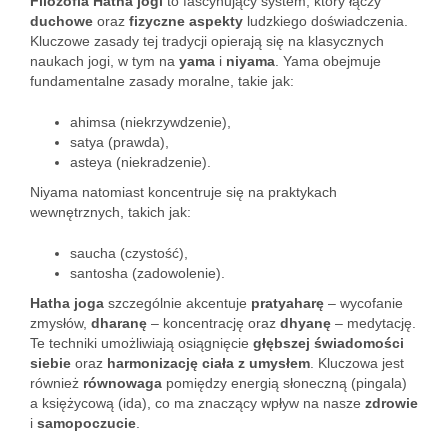
Filozofia Hatha jogi
to fascynujący system, który łączy
duchowe
oraz
fizyczne aspekty
ludzkiego doświadczenia.
Kluczowe zasady tej tradycji opierają się na klasycznych
naukach jogi, w tym na
yama
i
niyama
. Yama obejmuje
fundamentalne zasady moralne, takie jak:
ahimsa (niekrzywdzenie),
satya (prawda),
asteya (niekradzenie).
Niyama natomiast koncentruje się na praktykach
wewnętrznych, takich jak:
saucha (czystość),
santosha (zadowolenie).
Hatha joga
szczególnie akcentuje
pratyaharę
– wycofanie
zmysłów,
dharanę
– koncentrację oraz
dhyanę
– medytację.
Te techniki umożliwiają osiągnięcie
głębszej świadomości
siebie
oraz
harmonizację ciała z umysłem
. Kluczowa jest
również
równowaga
pomiędzy energią słoneczną (pingala)
a księżycową (ida), co ma znaczący wpływ na nasze
zdrowie
i
samopoczucie
.