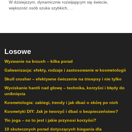
W dzisiejszym, dynamicznie rozwijającym się świecie,
większość osób szuka szybkich, …
Losowe
Wyzwanie na brzuch – kilka porad
Galwanizacja: efekty, rodzaje i zastosowanie w kosmetologii
Skull crusher – efektywne ćwiczenie na tricepsy i nie tylko
Wyciskanie hantli nad głowę – technika, korzyści i błędy do
uniknięcia
Kosmetologia: zabiegi, trendy i jak dbać o skórę po nich
Kosmetyki DIY: Jak je tworzyć i dbać o bezpieczeństwo?
Yin joga – co to jest i jakie przynosi korzyści?
10 skutecznych porad dotyczących biegania dla