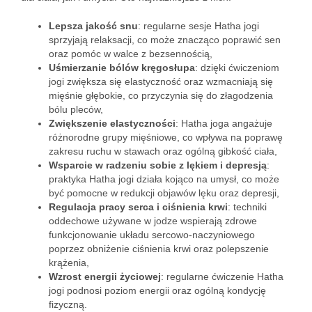
Lepsza jakość snu
: regularne sesje Hatha jogi
sprzyjają relaksacji, co może znacząco poprawić sen
oraz pomóc w walce z bezsennością,
Uśmierzanie bólów kręgosłupa
: dzięki ćwiczeniom
jogi zwiększa się elastyczność oraz wzmacniają się
mięśnie głębokie, co przyczynia się do złagodzenia
bólu pleców,
Zwiększenie elastyczności
: Hatha joga angażuje
różnorodne grupy mięśniowe, co wpływa na poprawę
zakresu ruchu w stawach oraz ogólną gibkość ciała,
Wsparcie w radzeniu sobie z lękiem i depresją
:
praktyka Hatha jogi działa kojąco na umysł, co może
być pomocne w redukcji objawów lęku oraz depresji,
Regulacja pracy serca i ciśnienia krwi
: techniki
oddechowe używane w jodze wspierają zdrowe
funkcjonowanie układu sercowo-naczyniowego
poprzez obniżenie ciśnienia krwi oraz polepszenie
krążenia,
Wzrost energii życiowej
: regularne ćwiczenie Hatha
jogi podnosi poziom energii oraz ogólną kondycję
fizyczną.