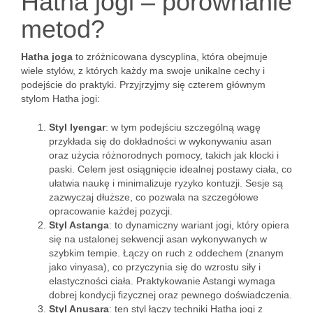
Hatha jogi – porównanie
metod?
Hatha joga
to zróżnicowana dyscyplina, która obejmuje
wiele stylów, z których każdy ma swoje unikalne cechy i
podejście do praktyki. Przyjrzyjmy się czterem głównym
stylom Hatha jogi:
Styl Iyengar
: w tym podejściu szczególną wagę
przykłada się do dokładności w wykonywaniu asan
oraz użycia różnorodnych pomocy, takich jak klocki i
paski. Celem jest osiągnięcie idealnej postawy ciała, co
ułatwia naukę i minimalizuje ryzyko kontuzji. Sesje są
zazwyczaj dłuższe, co pozwala na szczegółowe
opracowanie każdej pozycji.
Styl Astanga
: to dynamiczny wariant jogi, który opiera
się na ustalonej sekwencji asan wykonywanych w
szybkim tempie. Łączy on ruch z oddechem (znanym
jako vinyasa), co przyczynia się do wzrostu siły i
elastyczności ciała. Praktykowanie Astangi wymaga
dobrej kondycji fizycznej oraz pewnego doświadczenia.
Styl Anusara
: ten styl łączy techniki Hatha jogi z