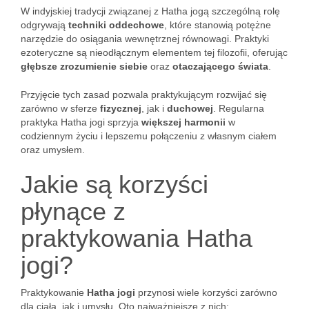
W indyjskiej tradycji związanej z Hatha jogą szczególną rolę
odgrywają
techniki oddechowe
, które stanowią potężne
narzędzie do osiągania wewnętrznej równowagi. Praktyki
ezoteryczne są nieodłącznym elementem tej filozofii, oferując
głębsze zrozumienie siebie
oraz
otaczającego świata
.
Przyjęcie tych zasad pozwala praktykującym rozwijać się
zarówno w sferze
fizycznej
, jak i
duchowej
. Regularna
praktyka Hatha jogi sprzyja
większej harmonii
w
codziennym życiu i lepszemu połączeniu z własnym ciałem
oraz umysłem.
Jakie są korzyści
płynące z
praktykowania Hatha
jogi?
Praktykowanie
Hatha jogi
przynosi wiele korzyści zarówno
dla ciała, jak i umysłu. Oto najważniejsze z nich: