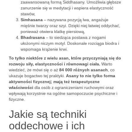
zaawansowaną formą Siddhasany. Umożliwia głębsze
zanurzenie się w medytacji i wspiera elastyczność
stawów,
Simhasana
– nazywana pozycją lwa, angażuje
mięśnie twarzy oraz szyi. Dzięki niej łatwiej oddychać,
ponieważ otwiera klatkę piersiową,
Bhadrasana
– to siedząca postawa z nogami
ułożonymi niczym motyl. Doskonale rozciąga biodra i
wspomaga krążenie krwi.
To tylko niektóre z wielu asan, które przyczyniają się do
rozwoju siły, elastyczności i równowagi ciała.
Warto
wiedzieć, że mówi się o aż
84 000 różnych asanach
, co
ukazuje bogactwo tej praktyki.
Asany to nie tylko forma
aktywności fizycznej; mają też terapeutyczne
właściwości
dla osób z ograniczeniami ruchowymi oraz
wpływają korzystnie na ogólne samopoczucie psychiczne i
fizyczne.
Jakie są techniki
oddechowe i ich