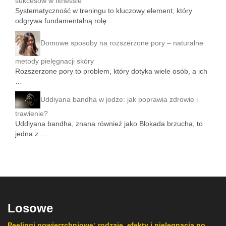
sukcesów w fitnessie
Systematyczność w treningu to kluczowy element, który
odgrywa fundamentalną rolę …
Domowe sposoby na rozszerzone pory – naturalne
metody pielęgnacji skóry
Rozszerzone pory to problem, który dotyka wiele osób, a ich
…
Uddiyana bandha w jodze: jak poprawia zdrowie i
trawienie?
Uddiyana bandha, znana również jako Blokada brzucha, to
jedna z …
Losowe
Peelingi powierzchniowe: rodzaje, efekty i pielęgnacja po