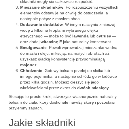
składniki mogły się całkowicie rozpuścić.
Mieszanie składników
: Po rozpuszczeniu wszystkich
elementów odstaw je na chwilę do ostudzenia, a
następnie połącz z masłem shea.
Dodawanie dodatków
: W innym naczyniu zmieszaj
wodę z kilkoma kroplami wybranego olejku
eterycznego — może to być
lawenda
lub
cytrusy
—
oraz dodaj
witaminę E
jako naturalny konserwant.
Emulgowanie
: Powoli wprowadzaj mieszankę wodną
do masła i oleju, miksując na małych obrotach aż
uzyskasz gładką konsystencję przypominającą
majonez
.
Chłodzenie
: Gotowy balsam przelej do słoika lub
innego pojemnika, a następnie schłódź go w lodówce
przez kilka godzin. Możesz cieszyć się jego
właściwościami przez okres do
dwóch miesięcy
.
Stosując te proste kroki, stworzysz własnoręcznie naturalny
balsam do ciała, który doskonale nawilży skórę i pozostawi
przyjemny zapach.
Jakie składniki