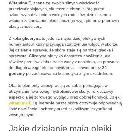
Witamina E
, znana ze swoich silnych właściwości
przeciwutleniających, skutecznie chroni skórę przed
szkodliwym działaniem wolnych rodników, dzięki czemu
wspiera zachowanie młodzieńczego wyglądu oraz poprawia
elastyczność cery.
Z kolei
gliceryna
to jeden z najbardziej efektywnych
humektantów, który przyciąga i zatrzymuje wilgoć w skórze.
Jej działanie sprawia, że skóra staje się bardziej gładka i
sprężysta. Gliceryna nie tylko dostarcza nawilżenia, ale
również przeciwdziała utracie wody z naskórka, co prowadzi
do długotrwałego efektu nawilżenia – nawet przez
24
godziny
po zastosowaniu kosmetyku z tym składnikiem.
Oba te elementy współpracują ze sobą, pomagając w
utrzymaniu równowagi hydrolipidowej skóry. To kluczowy
aspekt dla jej zdrowego wyglądu oraz dobrej kondycji. Dzięki
witaminie E
i
glicerynie
nasza skóra otrzymuje odpowiednią
ilość nawilżenia i ochrony przed szkodliwymi czynnikami
zewnętrznymi.
Jakie działanie mają olejki