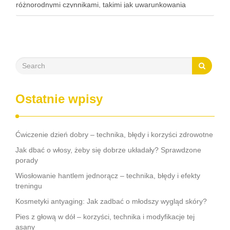
różnorodnymi czynnikami, takimi jak uwarunkowania
genetyczne, zmiany hormonalne, a nawet zanieczyszczenia
środowiska. Objawy, takie jak łuszczenie …
Ostatnie wpisy
Ćwiczenie dzień dobry – technika, błędy i korzyści zdrowotne
Jak dbać o włosy, żeby się dobrze układały? Sprawdzone
porady
Wiosłowanie hantlem jednorącz – technika, błędy i efekty
treningu
Kosmetyki antyaging: Jak zadbać o młodszy wygląd skóry?
Pies z głową w dół – korzyści, technika i modyfikacje tej
asany