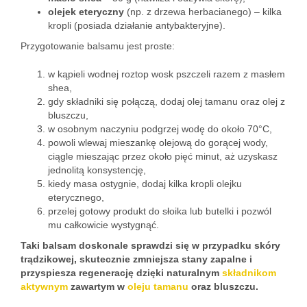
olejek eteryczny
(np. z drzewa herbacianego) – kilka
kropli (posiada działanie antybakteryjne).
Przygotowanie balsamu jest proste:
w kąpieli wodnej roztop wosk pszczeli razem z masłem
shea,
gdy składniki się połączą, dodaj olej tamanu oraz olej z
bluszczu,
w osobnym naczyniu podgrzej wodę do około 70°C,
powoli wlewaj mieszankę olejową do gorącej wody,
ciągle mieszając przez około pięć minut, aż uzyskasz
jednolitą konsystencję,
kiedy masa ostygnie, dodaj kilka kropli olejku
eterycznego,
przelej gotowy produkt do słoika lub butelki i pozwól
mu całkowicie wystygnąć.
Taki balsam doskonale sprawdzi się w przypadku skóry
trądzikowej, skutecznie zmniejsza stany zapalne i
przyspiesza regenerację dzięki naturalnym
składnikom
aktywnym
zawartym w
oleju tamanu
oraz bluszczu.