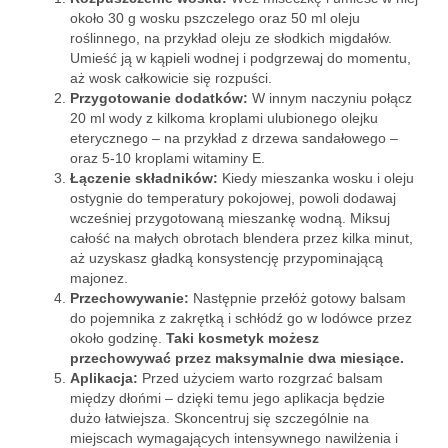
około 30 g wosku pszczelego oraz 50 ml oleju
roślinnego, na przykład oleju ze słodkich migdałów.
Umieść ją w kąpieli wodnej i podgrzewaj do momentu,
aż wosk całkowicie się rozpuści.
Przygotowanie dodatków:
W innym naczyniu połącz
20 ml wody z kilkoma kroplami ulubionego olejku
eterycznego – na przykład z drzewa sandałowego –
oraz 5-10 kroplami witaminy E.
Łączenie składników:
Kiedy mieszanka wosku i oleju
ostygnie do temperatury pokojowej, powoli dodawaj
wcześniej przygotowaną mieszankę wodną. Miksuj
całość na małych obrotach blendera przez kilka minut,
aż uzyskasz gładką konsystencję przypominającą
majonez.
Przechowywanie:
Następnie przełóż gotowy balsam
do pojemnika z zakrętką i schłódź go w lodówce przez
około godzinę.
Taki kosmetyk możesz
przechowywać przez maksymalnie dwa miesiące.
Aplikacja:
Przed użyciem warto rozgrzać balsam
między dłońmi – dzięki temu jego aplikacja będzie
dużo łatwiejsza. Skoncentruj się szczególnie na
miejscach wymagających intensywnego nawilżenia i