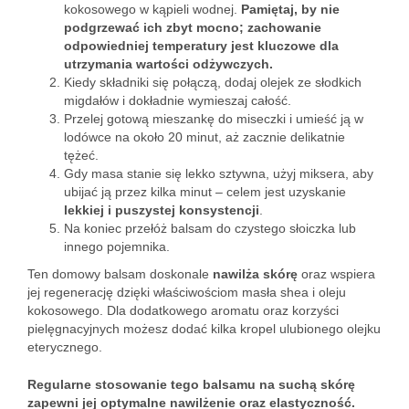
kokosowego w kąpieli wodnej.
Pamiętaj, by nie
podgrzewać ich zbyt mocno; zachowanie
odpowiedniej temperatury jest kluczowe dla
utrzymania wartości odżywczych.
Kiedy składniki się połączą, dodaj olejek ze słodkich
migdałów i dokładnie wymieszaj całość.
Przelej gotową mieszankę do miseczki i umieść ją w
lodówce na około 20 minut, aż zacznie delikatnie
tężeć.
Gdy masa stanie się lekko sztywna, użyj miksera, aby
ubijać ją przez kilka minut – celem jest uzyskanie
lekkiej i puszystej konsystencji
.
Na koniec przełóż balsam do czystego słoiczka lub
innego pojemnika.
Ten domowy balsam doskonale
nawilża skórę
oraz wspiera
jej regenerację dzięki właściwościom masła shea i oleju
kokosowego. Dla dodatkowego aromatu oraz korzyści
pielęgnacyjnych możesz dodać kilka kropel ulubionego olejku
eterycznego.
Regularne stosowanie tego balsamu na suchą skórę
zapewni jej optymalne nawilżenie oraz elastyczność.