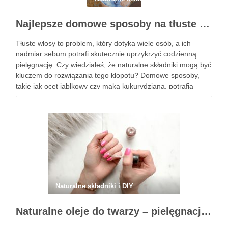
Najlepsze domowe sposoby na tłuste włosy – naturalne rozwiązania
Tłuste włosy to problem, który dotyka wiele osób, a ich
nadmiar sebum potrafi skutecznie uprzykrzyć codzienną
pielęgnację. Czy wiedziałeś, że naturalne składniki mogą być
kluczem do rozwiązania tego kłopotu? Domowe sposoby,
takie jak ocet jabłkowy czy mąka kukurydziana, potrafią
zdziałać cuda, przywracając włosom świeżość i lekkość.
Warto zwrócić uwagę na …
Naturalne składniki i DIY
Naturalne oleje do twarzy – pielęgnacja i ich właściwości