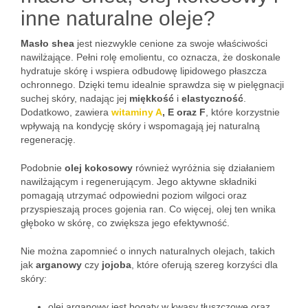
inne naturalne oleje?
Masło shea
jest niezwykle cenione za swoje właściwości
nawilżające. Pełni rolę emolientu, co oznacza, że doskonale
hydratuje skórę i wspiera odbudowę lipidowego płaszcza
ochronnego. Dzięki temu idealnie sprawdza się w pielęgnacji
suchej skóry, nadając jej
miękkość
i
elastyczność
.
Dodatkowo, zawiera
witaminy A
, E oraz F
, które korzystnie
wpływają na kondycję skóry i wspomagają jej naturalną
regenerację.
Podobnie
olej kokosowy
również wyróżnia się działaniem
nawilżającym i regenerującym. Jego aktywne składniki
pomagają utrzymać odpowiedni poziom wilgoci oraz
przyspieszają proces gojenia ran. Co więcej, olej ten wnika
głęboko w skórę, co zwiększa jego efektywność.
Nie można zapomnieć o innych naturalnych olejach, takich
jak
arganowy
czy
jojoba
, które oferują szereg korzyści dla
skóry:
olej arganowy jest bogaty w kwasy tłuszczowe oraz