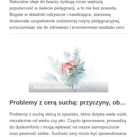
Naturalne oleje do twarzy zyskują coraz większą
popularność w świecie pielęgnacji, a to nie bez powodu.
Bogate w składniki odżywcze i nawilżające, stanowią
doskonałe uzupełnienie codziennej rutyny pielęgnacyjnej,
przyczyniając się do zdrowego i promiennego wyglądu cery.
Każdy typ skóry ma swoje potrzeby, a odpowiednio dobrane
oleje mogą zdziałać cuda, od …
Naturalne składniki i DIY
Problemy z cerą suchą: przyczyny, objawy i skuteczna pielęgnacja
Problemy z suchą skórą to zjawisko, które dotyka wiele osób,
niezależnie od wieku czy płci. Często ignorowane, prowadzą
do dyskomfortu i mogą wpływać na nasze samopoczucie
oraz pewność siebie. Suchość cery może być spowodowana