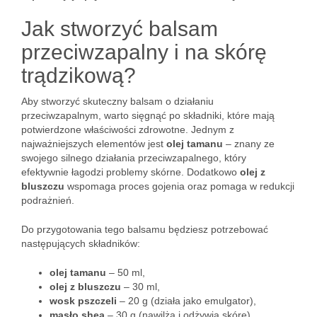
Jak stworzyć balsam
przeciwzapalny i na skórę
trądzikową?
Aby stworzyć skuteczny balsam o działaniu
przeciwzapalnym, warto sięgnąć po składniki, które mają
potwierdzone właściwości zdrowotne. Jednym z
najważniejszych elementów jest
olej tamanu
– znany ze
swojego silnego działania przeciwzapalnego, który
efektywnie łagodzi problemy skórne. Dodatkowo
olej z
bluszczu
wspomaga proces gojenia oraz pomaga w redukcji
podrażnień.
Do przygotowania tego balsamu będziesz potrzebować
następujących składników:
olej tamanu
– 50 ml,
olej z bluszczu
– 30 ml,
wosk pszczeli
– 20 g (działa jako emulgator),
masło shea
– 30 g (nawilża i odżywia skórę),