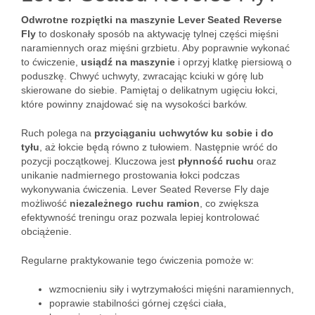
Odwrotne rozpiętki na maszynie Lever Seated Reverse
Fly
to doskonały sposób na aktywację tylnej części mięśni
naramiennych oraz mięśni grzbietu. Aby poprawnie wykonać
to ćwiczenie,
usiądź na maszynie
i oprzyj klatkę piersiową o
poduszkę. Chwyć uchwyty, zwracając kciuki w górę lub
skierowane do siebie. Pamiętaj o delikatnym ugięciu łokci,
które powinny znajdować się na wysokości barków.
Ruch polega na
przyciąganiu uchwytów ku sobie i do
tyłu
, aż łokcie będą równo z tułowiem. Następnie wróć do
pozycji początkowej. Kluczowa jest
płynność ruchu
oraz
unikanie nadmiernego prostowania łokci podczas
wykonywania ćwiczenia. Lever Seated Reverse Fly daje
możliwość
niezależnego ruchu ramion
, co zwiększa
efektywność treningu oraz pozwala lepiej kontrolować
obciążenie.
Regularne praktykowanie tego ćwiczenia pomoże w:
wzmocnieniu siły i wytrzymałości mięśni naramiennych,
poprawie stabilności górnej części ciała,