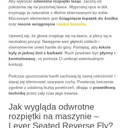
Aby wykonać
odwrotne rozpiętki leżąc
, zacznij od
położenia się na poziomej ławce. Wyprostuj ręce w dół,
trzymając je naturalnie z dłońmi skierowanymi ku sobie.
Kluczowym elementem jest
ściągnięcie łopatek do środka
oraz
mocne wciągnięcie
mięśni brzucha
.
Upewnij się, że głowa znajduje się na ławce, a plecy są w
neutralnej pozycji. Następnie weź głęboki oddech i
równomiernie unieś hantle do góry. Pamiętaj, aby
łokcie
były w jednej linii z barkami
. Ruch powinien być
płynny i
kontrolowany
, co pomoże Ci uniknąć ewentualnych
kontuzji.
Podczas opuszczania hantli zachowaj tę samą ostrożność i
staraj się eliminować szarpane ruchy. Powtarzaj ćwiczenie
zgodnie z ustaloną liczbą powtórzeń, dbając o
prawidłową
technikę
przez cały czas jego trwania.
Jak wygląda odwrotne
rozpiętki na maszynie –
Lever Seated Reverse Fly?