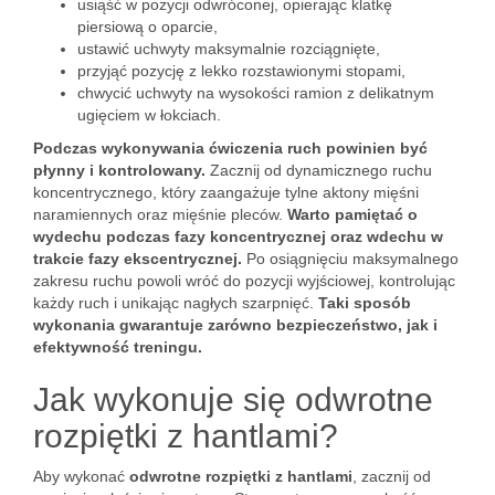
usiąść w pozycji odwróconej, opierając klatkę
piersiową o oparcie,
ustawić uchwyty maksymalnie rozciągnięte,
przyjąć pozycję z lekko rozstawionymi stopami,
chwycić uchwyty na wysokości ramion z delikatnym
ugięciem w łokciach.
Podczas wykonywania ćwiczenia ruch powinien być
płynny i kontrolowany.
Zacznij od dynamicznego ruchu
koncentrycznego, który zaangażuje tylne aktony mięśni
naramiennych oraz mięśnie pleców.
Warto pamiętać o
wydechu podczas fazy koncentrycznej oraz wdechu w
trakcie fazy ekscentrycznej.
Po osiągnięciu maksymalnego
zakresu ruchu powoli wróć do pozycji wyjściowej, kontrolując
każdy ruch i unikając nagłych szarpnięć.
Taki sposób
wykonania gwarantuje zarówno bezpieczeństwo, jak i
efektywność treningu.
Jak wykonuje się odwrotne
rozpiętki z hantlami?
Aby wykonać
odwrotne rozpiętki z hantlami
, zacznij od