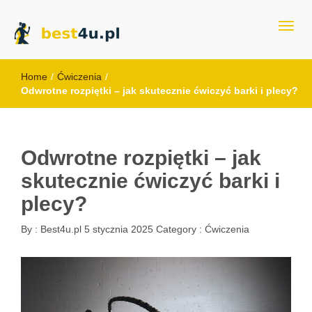
best4u.pl
Home
/
Ćwiczenia
/
Odwrotne rozpiętki – jak skutecznie ćwiczyć barki i plecy?
Odwrotne rozpiętki – jak
skutecznie ćwiczyć barki i
plecy?
By :
Best4u.pl
5 stycznia 2025
Category :
Ćwiczenia