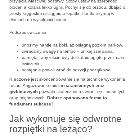
przyjęcia właściwej postawy. Stopy ustaw na szerokość
bioder, a kolana lekko ugnij. Pochyl się do przodu, dbając o
prosty kręgosłup i ściągnięte łopatki. Hantle trzymaj w
dłoniach na wysokości bioder.
Podczas ćwiczenia:
unosimy hantle na boki, aż osiągną poziom barków,
zwracamy uwagę na tempo – unikaj szarpania,
pamiętaj, aby łokcie były delikatnie ugięte przez całe
ćwiczenie,
następnie powoli wróć do pozycji początkowej.
Kluczowe
jest skoncentrowanie się na technice wykonania
ruchu. Angażowanie mięśni
naramiennych
oraz
grzbietowych
pozwala skutecznie rozwijać siłę i masę tych
grup mięśniowych.
Dobrze opanowana forma to
fundament sukcesu!
Jak wykonuje się odwrotne
rozpiętki na leżąco?