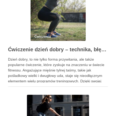
Ćwiczenia
Ćwiczenie dzień dobry – technika, błędy i korzyści zdrowotne
Dzień dobry, to nie tylko forma przywitania, ale także
popularne ćwiczenie, które zyskuje na znaczeniu w świecie
fitnessu. Angażujące mięśnie tylnej taśmy, takie jak
pośladkowy wielki i dwugłowy uda, staje się nieodłącznym
elementem wielu programów treningowych. Dzięki swojej
złożoności, ćwiczenie to pozwala na rozwijanie siły oraz
stabilności, co czyni je …