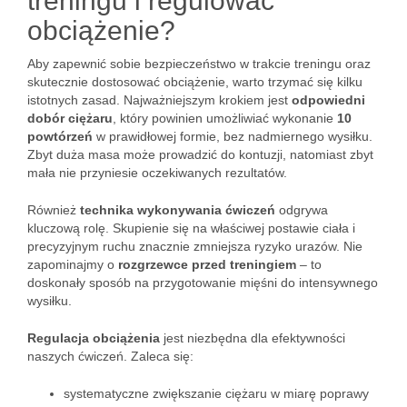
treningu i regulować
obciążenie?
Aby zapewnić sobie bezpieczeństwo w trakcie treningu oraz
skutecznie dostosować obciążenie, warto trzymać się kilku
istotnych zasad. Najważniejszym krokiem jest
odpowiedni
dobór ciężaru
, który powinien umożliwiać wykonanie
10
powtórzeń
w prawidłowej formie, bez nadmiernego wysiłku.
Zbyt duża masa może prowadzić do kontuzji, natomiast zbyt
mała nie przyniesie oczekiwanych rezultatów.
Również
technika wykonywania ćwiczeń
odgrywa
kluczową rolę. Skupienie się na właściwej postawie ciała i
precyzyjnym ruchu znacznie zmniejsza ryzyko urazów. Nie
zapominajmy o
rozgrzewce przed treningiem
– to
doskonały sposób na przygotowanie mięśni do intensywnego
wysiłku.
Regulacja obciążenia
jest niezbędna dla efektywności
naszych ćwiczeń. Zaleca się:
systematyczne zwiększanie ciężaru w miarę poprawy