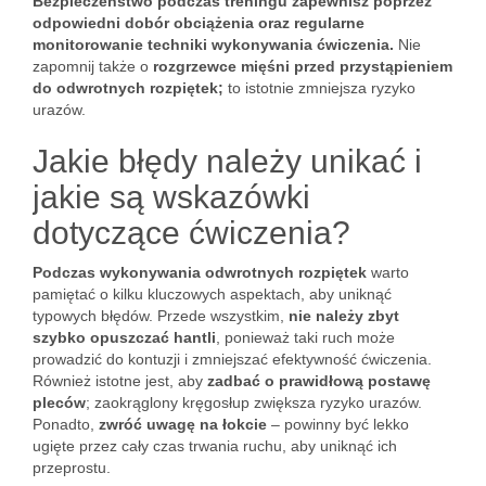
Bezpieczeństwo podczas treningu zapewnisz poprzez
odpowiedni dobór obciążenia oraz regularne
monitorowanie techniki wykonywania ćwiczenia.
Nie
zapomnij także o
rozgrzewce mięśni przed przystąpieniem
do odwrotnych rozpiętek;
to istotnie zmniejsza ryzyko
urazów.
Jakie błędy należy unikać i
jakie są wskazówki
dotyczące ćwiczenia?
Podczas wykonywania odwrotnych rozpiętek
warto
pamiętać o kilku kluczowych aspektach, aby uniknąć
typowych błędów. Przede wszystkim,
nie należy zbyt
szybko opuszczać hantli
, ponieważ taki ruch może
prowadzić do kontuzji i zmniejszać efektywność ćwiczenia.
Również istotne jest, aby
zadbać o prawidłową postawę
pleców
; zaokrąglony kręgosłup zwiększa ryzyko urazów.
Ponadto,
zwróć uwagę na łokcie
– powinny być lekko
ugięte przez cały czas trwania ruchu, aby uniknąć ich
przeprostu.