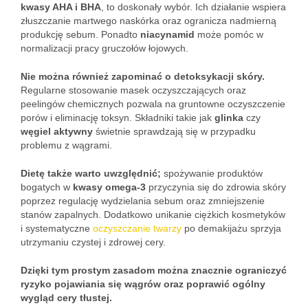
kwasy AHA i BHA
, to doskonały wybór. Ich działanie wspiera
złuszczanie martwego naskórka oraz ogranicza nadmierną
produkcję sebum. Ponadto
niacynamid
może pomóc w
normalizacji pracy gruczołów łojowych.
Nie można również zapominać o detoksykacji skóry.
Regularne stosowanie masek oczyszczających oraz
peelingów chemicznych pozwala na gruntowne oczyszczenie
porów i eliminację toksyn. Składniki takie jak
glinka
czy
węgiel aktywny
świetnie sprawdzają się w przypadku
problemu z wągrami.
Dietę także warto uwzględnić;
spożywanie produktów
bogatych w
kwasy omega-3
przyczynia się do zdrowia skóry
poprzez regulację wydzielania sebum oraz zmniejszenie
stanów zapalnych. Dodatkowo unikanie ciężkich kosmetyków
i systematyczne
oczyszczanie twarzy
po demakijażu sprzyja
utrzymaniu czystej i zdrowej cery.
Dzięki tym prostym zasadom można znacznie ograniczyć
ryzyko pojawiania się wągrów oraz poprawić ogólny
wygląd cery tłustej.