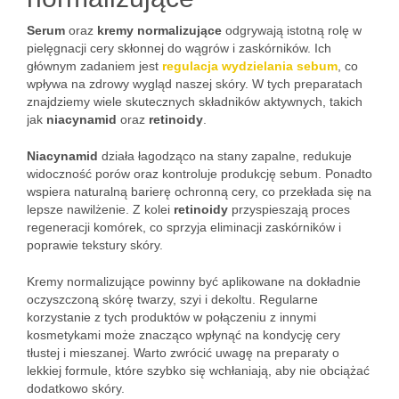
Serum
oraz
kremy normalizujące
odgrywają istotną rolę w
pielęgnacji cery skłonnej do wągrów i zaskórników. Ich
głównym zadaniem jest
regulacja wydzielania sebum
, co
wpływa na zdrowy wygląd naszej skóry. W tych preparatach
znajdziemy wiele skutecznych składników aktywnych, takich
jak
niacynamid
oraz
retinoidy
.
Niacynamid
działa łagodząco na stany zapalne, redukuje
widoczność porów oraz kontroluje produkcję sebum. Ponadto
wspiera naturalną barierę ochronną cery, co przekłada się na
lepsze nawilżenie. Z kolei
retinoidy
przyspieszają proces
regeneracji komórek, co sprzyja eliminacji zaskórników i
poprawie tekstury skóry.
Kremy normalizujące powinny być aplikowane na dokładnie
oczyszczoną skórę twarzy, szyi i dekoltu. Regularne
korzystanie z tych produktów w połączeniu z innymi
kosmetykami może znacząco wpłynąć na kondycję cery
tłustej i mieszanej. Warto zwrócić uwagę na preparaty o
lekkiej formule, które szybko się wchłaniają, aby nie obciążać
dodatkowo skóry.