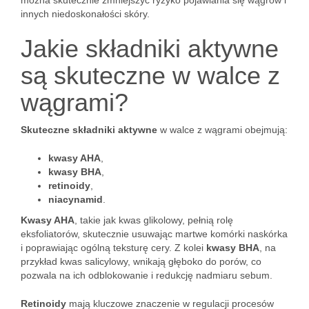
można skutecznie zmniejszyć ryzyko pojawiania się wągrów i
innych niedoskonałości skóry.
Jakie składniki aktywne
są skuteczne w walce z
wągrami?
Skuteczne składniki aktywne
w walce z wągrami obejmują:
kwasy AHA
,
kwasy BHA
,
retinoidy
,
niacynamid
.
Kwasy AHA
, takie jak kwas glikolowy, pełnią rolę
eksfoliatorów, skutecznie usuwając martwe komórki naskórka
i poprawiając ogólną teksturę cery. Z kolei
kwasy BHA
, na
przykład kwas salicylowy, wnikają głęboko do porów, co
pozwala na ich odblokowanie i redukcję nadmiaru sebum.
Retinoidy
mają kluczowe znaczenie w regulacji procesów