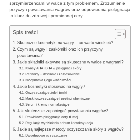
sprzymierzeńcami w walce z tym problemem. Zrozumienie
przyczyn powstawania wągrów oraz odpowiednia pielęgnacja
to klucz do zdrowej i promiennej cery.
Spis treści
Skuteczne kosmetyki na wągry – co warto wiedzieć?
Czym są wągry i zaskórniki oraz ich przyczyny
powstawania?
Jakie składniki aktywne są skuteczne w walce z wągrami?
Kwasy AHA i BHA w pielęgnacji skóry
Retinoidy – działanie i zastosowanie
Niacynamid i jego właściwości
Jakie kosmetyki stosować na wągry?
Oczyszczające żele i toniki
Maski oczyszczające i peelingi chemiczne
Serum i kremy normalizujące
Jak skutecznie zapobiegać powstawaniu wągrów?
Prawidłowa pielęgnacja cery tłustej
Regulacja wydzielania sebum i detoksykacja
Jakie są najlepsze metody oczyszczania skóry z wągrów?
Dwuetapowe oczyszczanie