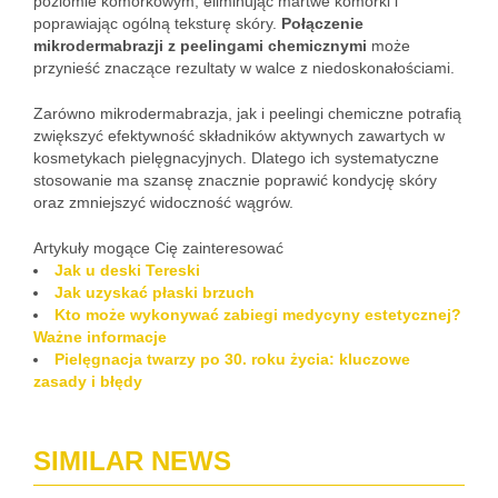
poziomie komórkowym, eliminując martwe komórki i
poprawiając ogólną teksturę skóry.
Połączenie
mikrodermabrazji z peelingami chemicznymi
może
przynieść znaczące rezultaty w walce z niedoskonałościami.
Zarówno mikrodermabrazja, jak i peelingi chemiczne potrafią
zwiększyć efektywność składników aktywnych zawartych w
kosmetykach pielęgnacyjnych. Dlatego ich systematyczne
stosowanie ma szansę znacznie poprawić kondycję skóry
oraz zmniejszyć widoczność wągrów.
Artykuły mogące Cię zainteresować
Jak u deski Tereski
Jak uzyskać płaski brzuch
Kto może wykonywać zabiegi medycyny estetycznej?
Ważne informacje
Pielęgnacja twarzy po 30. roku życia: kluczowe
zasady i błędy
SIMILAR NEWS