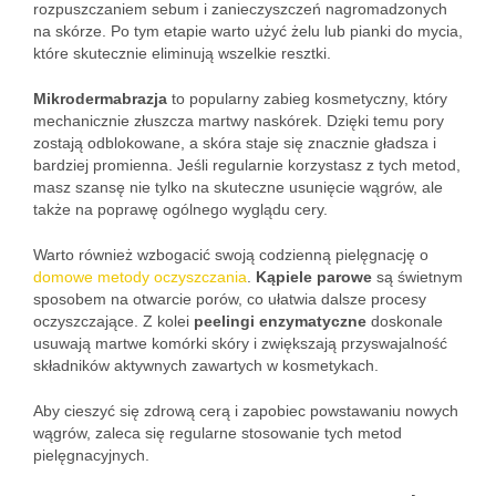
rozpuszczaniem sebum i zanieczyszczeń nagromadzonych
na skórze. Po tym etapie warto użyć żelu lub pianki do mycia,
które skutecznie eliminują wszelkie resztki.
Mikrodermabrazja
to popularny zabieg kosmetyczny, który
mechanicznie złuszcza martwy naskórek. Dzięki temu pory
zostają odblokowane, a skóra staje się znacznie gładsza i
bardziej promienna. Jeśli regularnie korzystasz z tych metod,
masz szansę nie tylko na skuteczne usunięcie wągrów, ale
także na poprawę ogólnego wyglądu cery.
Warto również wzbogacić swoją codzienną pielęgnację o
domowe metody oczyszczania
.
Kąpiele parowe
są świetnym
sposobem na otwarcie porów, co ułatwia dalsze procesy
oczyszczające. Z kolei
peelingi enzymatyczne
doskonale
usuwają martwe komórki skóry i zwiększają przyswajalność
składników aktywnych zawartych w kosmetykach.
Aby cieszyć się zdrową cerą i zapobiec powstawaniu nowych
wągrów, zaleca się regularne stosowanie tych metod
pielęgnacyjnych.