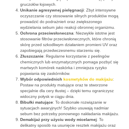
gruczołów łojowych.
Unikanie agresywnej pielęgnacji
: Zbyt intensywne
oczyszczanie czy stosowanie silnych produktów mogą
prowadzić do podrażnień oraz zwiększonego
wydzielania sebum jako reakcji obronnej organizmu.
Ochrona przeciwsłoneczna
: Niezwykle istotne jest
stosowanie filtrów przeciwsłonecznych, które chronią
skórę przed szkodliwym działaniem promieni UV oraz
zapobiegają przedwczesnemu starzeniu się.
Złuszczanie
: Regularne korzystanie z peelingów
chemicznych lub enzymatycznych pomaga pozbyć się
martwych komórek naskórka i zmniejsza ryzyko
pojawiania się zaskórników.
Wybór odpowiednich
kosmetyków do makijażu
:
Postaw na produkty matujące oraz te stworzone
specjalnie dla cery tłustej – dzięki temu ograniczysz
widoczny połysk w ciągu dnia.
Bibułki matujące
: To doskonałe rozwiązanie w
sytuacjach awaryjnych! Szybko usuwają nadmiar
sebum bez potrzeby ponownego nakładania makijażu.
Demakijaż przy użyciu wody micelarnej
: To
delikatny sposób na usunięcie resztek makijażu oraz