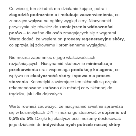
Co więcej, ten składnik ma działanie kojące; potrafi
złagodzić podrażnienia
i
redukuje zaczerwienienia
, co
znacząco wpływa na ogólny wygląd cery. Niacynamid
przyczynia się również do
zmniejszenia widoczności
porów
– to ważne dla osób zmagających się z wągrami.
Warto dodać, że wspiera on
procesy regeneracyjne skóry
,
co sprzyja jej zdrowemu i promiennemu wyglądowi.
Nie można zapomnieć o jego właściwościach
rozjaśniających. Niacynamid skutecznie
minimalizuje
przebarwienia
oraz wspomaga
produkcję kolagenu
, co
wpływa na
elastyczność skóry
i
spowalnia proces
starzenia
. Kosmetyki zawierające ten składnik są często
rekomendowane zarówno dla młodej cery skłonnej do
trądziku, jak i dla dojrzałych.
Warto również zauważyć, że niacynamid świetnie sprawdza
się w kosmetykach DIY – można go stosować w
stężeniu od
0,5% do 5%
. Dzięki tej elastyczności możemy dostosować
jego działanie do
indywidualnych potrzeb naszej skóry
.