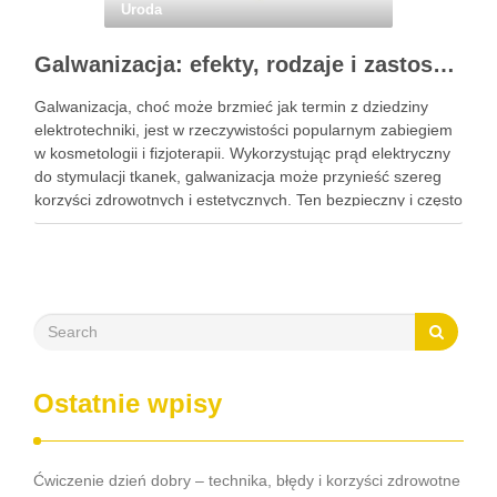
Uroda
Galwanizacja: efekty, rodzaje i zastosowanie w kosmetologii
Galwanizacja, choć może brzmieć jak termin z dziedziny
elektrotechniki, jest w rzeczywistości popularnym zabiegiem
w kosmetologii i fizjoterapii. Wykorzystując prąd elektryczny
do stymulacji tkanek, galwanizacja może przynieść szereg
korzyści zdrowotnych i estetycznych. Ten bezpieczny i często
nieodczuwalny zabieg może pomóc w poprawie krążenia,
redukcji bólu oraz regeneracji tkanek, a także …
Ostatnie wpisy
Ćwiczenie dzień dobry – technika, błędy i korzyści zdrowotne