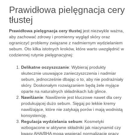
Prawidłowa pielęgnacja cery
tłustej
Prawidłowa pielęgnacja cery tłustej
jest niezwykle ważna,
aby zachować zdrowy i promienny wygląd skóry oraz
ograniczyć problemy związane z nadmiernym wydzielaniem
sebum. Oto kilka istotnych kroków, które warto uwzględnić w
codziennej rutynie pielęgnacyjnej:
Delikatne oczyszczanie
: Wybieraj produkty
skutecznie usuwające zanieczyszczenia i nadmiar
sebum, jednocześnie dbając o to, aby nie podrażniały
skóry. Doskonałym rozwiązaniem będą żele myjące
oparte na naturalnych składnikach lub glince.
Nawilżanie
: Nawilżenie jest kluczowe nawet dla cery
produkującej dużo sebum. Sięgaj po lekkie kremy
nawilżające, które nie zatykają porów i mają wodnistą
konsystencję.
Regulacja wydzielania sebum
: Kosmetyki
wzbogacone w aktywne składniki jak niacynamid czy
kwasy AHA/BHA mogą wspierać normalizację pracy