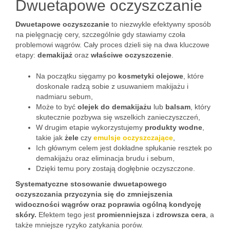
Dwuetapowe oczyszczanie
Dwuetapowe oczyszczanie
to niezwykle efektywny sposób
na pielęgnację cery, szczególnie gdy stawiamy czoła
problemowi wągrów. Cały proces dzieli się na dwa kluczowe
etapy:
demakijaż
oraz
właściwe oczyszczenie
.
Na początku sięgamy po
kosmetyki olejowe
, które
doskonale radzą sobie z usuwaniem makijażu i
nadmiaru sebum,
Może to być
olejek do demakijażu
lub
balsam
, który
skutecznie pozbywa się wszelkich zanieczyszczeń,
W drugim etapie wykorzystujemy
produkty wodne
,
takie jak
żele
czy
emulsje oczyszczające
,
Ich głównym celem jest dokładne spłukanie resztek po
demakijażu oraz eliminacja brudu i sebum,
Dzięki temu pory zostają dogłębnie oczyszczone.
Systematyczne stosowanie dwuetapowego
oczyszczania przyczynia się do zmniejszenia
widoczności wągrów oraz poprawia ogólną kondycję
skóry.
Efektem tego jest
promienniejsza
i
zdrowsza cera
, a
także mniejsze ryzyko zatykania porów.