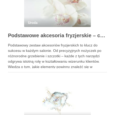
Uroda
Podstawowe akcesoria fryzjerskie – co powinien mieć każdy fryzjer?
Podstawowy zestaw akcesoriów fryzjerskich to klucz do
sukcesu w każdym salonie. Od precyzyjnych nożyczek po
różnorodne grzebienie i szczotki – każde z tych narzędzi
odgrywa istotną rolę w kształtowaniu wizerunku klientów.
Wiedza o tym, jakie elementy powinny znaleźć się w
profesjonalnym wyposażeniu, jest niezbędna dla fryzjerów,
którzy pragną świadczyć usługi …