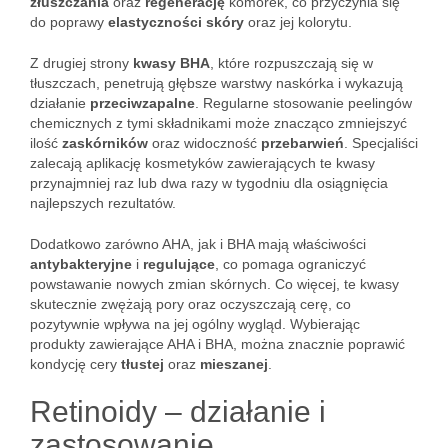
złuszczania
oraz
regenerację
komórek, co przyczynia się
do poprawy
elastyczności skóry
oraz jej kolorytu.
Z drugiej strony
kwasy BHA
, które rozpuszczają się w
tłuszczach, penetrują głębsze warstwy naskórka i wykazują
działanie
przeciwzapalne
. Regularne stosowanie peelingów
chemicznych z tymi składnikami może znacząco zmniejszyć
ilość
zaskórników
oraz widoczność
przebarwień
. Specjaliści
zalecają aplikację kosmetyków zawierających te kwasy
przynajmniej raz lub dwa razy w tygodniu dla osiągnięcia
najlepszych rezultatów.
Dodatkowo zarówno AHA, jak i BHA mają właściwości
antybakteryjne
i
regulujące
, co pomaga ograniczyć
powstawanie nowych zmian skórnych. Co więcej, te kwasy
skutecznie zwężają pory oraz oczyszczają cerę, co
pozytywnie wpływa na jej ogólny wygląd. Wybierając
produkty zawierające AHA i BHA, można znacznie poprawić
kondycję cery
tłustej
oraz
mieszanej
.
Retinoidy – działanie i
zastosowanie