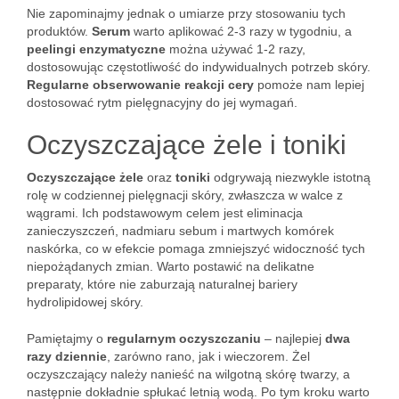
Nie zapominajmy jednak o umiarze przy stosowaniu tych
produktów.
Serum
warto aplikować 2-3 razy w tygodniu, a
peelingi enzymatyczne
można używać 1-2 razy,
dostosowując częstotliwość do indywidualnych potrzeb skóry.
Regularne obserwowanie reakcji cery
pomoże nam lepiej
dostosować rytm pielęgnacyjny do jej wymagań.
Oczyszczające żele i toniki
Oczyszczające żele
oraz
toniki
odgrywają niezwykle istotną
rolę w codziennej pielęgnacji skóry, zwłaszcza w walce z
wągrami. Ich podstawowym celem jest eliminacja
zanieczyszczeń, nadmiaru sebum i martwych komórek
naskórka, co w efekcie pomaga zmniejszyć widoczność tych
niepożądanych zmian. Warto postawić na delikatne
preparaty, które nie zaburzają naturalnej bariery
hydrolipidowej skóry.
Pamiętajmy o
regularnym oczyszczaniu
– najlepiej
dwa
razy dziennie
, zarówno rano, jak i wieczorem. Żel
oczyszczający należy nanieść na wilgotną skórę twarzy, a
następnie dokładnie spłukać letnią wodą. Po tym kroku warto