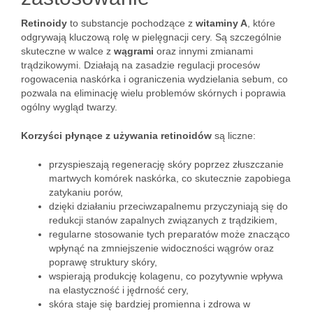
Retinoidy
to substancje pochodzące z
witaminy A
, które
odgrywają kluczową rolę w pielęgnacji cery. Są szczególnie
skuteczne w walce z
wągrami
oraz innymi zmianami
trądzikowymi. Działają na zasadzie regulacji procesów
rogowacenia naskórka i ograniczenia wydzielania sebum, co
pozwala na eliminację wielu problemów skórnych i poprawia
ogólny wygląd twarzy.
Korzyści płynące z używania retinoidów
są liczne:
przyspieszają regenerację skóry poprzez złuszczanie
martwych komórek naskórka, co skutecznie zapobiega
zatykaniu porów,
dzięki działaniu przeciwzapalnemu przyczyniają się do
redukcji stanów zapalnych związanych z trądzikiem,
regularne stosowanie tych preparatów może znacząco
wpłynąć na zmniejszenie widoczności wągrów oraz
poprawę struktury skóry,
wspierają produkcję kolagenu, co pozytywnie wpływa
na elastyczność i jędrność cery,
skóra staje się bardziej promienna i zdrowa w