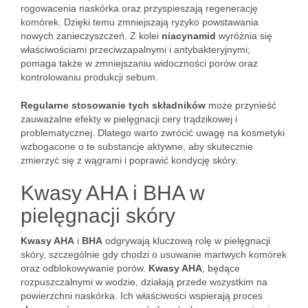
rogowacenia naskórka oraz przyspieszają regenerację
komórek. Dzięki temu zmniejszają ryzyko powstawania
nowych zanieczyszczeń. Z kolei
niacynamid
wyróżnia się
właściwościami przeciwzapalnymi i antybakteryjnymi;
pomaga także w zmniejszaniu widoczności porów oraz
kontrolowaniu produkcji sebum.
Regularne stosowanie tych składników
może przynieść
zauważalne efekty w pielęgnacji cery trądzikowej i
problematycznej. Dlatego warto zwrócić uwagę na kosmetyki
wzbogacone o te substancje aktywne, aby skutecznie
zmierzyć się z wągrami i poprawić kondycję skóry.
Kwasy AHA i BHA w
pielęgnacji skóry
Kwasy AHA
i
BHA
odgrywają kluczową rolę w pielęgnacji
skóry, szczególnie gdy chodzi o usuwanie martwych komórek
oraz odblokowywanie porów.
Kwasy AHA
, będące
rozpuszczalnymi w wodzie, działają przede wszystkim na
powierzchni naskórka. Ich właściwości wspierają proces