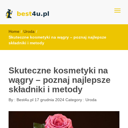
best4u.pl
Home
/
Uroda
/
Skuteczne kosmetyki na wągry – poznaj najlepsze
składniki i metody
Skuteczne kosmetyki na
wągry – poznaj najlepsze
składniki i metody
By :
Best4u.pl
17 grudnia 2024
Category :
Uroda