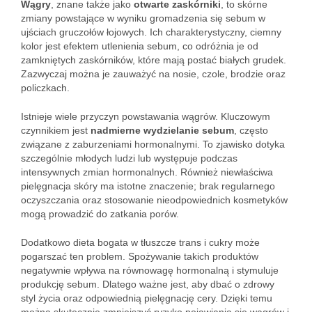
Wągry
, znane także jako
otwarte zaskórniki
, to skórne
zmiany powstające w wyniku gromadzenia się sebum w
ujściach gruczołów łojowych. Ich charakterystyczny, ciemny
kolor jest efektem utlenienia sebum, co odróżnia je od
zamkniętych zaskórników, które mają postać białych grudek.
Zazwyczaj można je zauważyć na nosie, czole, brodzie oraz
policzkach.
Istnieje wiele przyczyn powstawania wągrów. Kluczowym
czynnikiem jest
nadmierne wydzielanie sebum
, często
związane z zaburzeniami hormonalnymi. To zjawisko dotyka
szczególnie młodych ludzi lub występuje podczas
intensywnych zmian hormonalnych. Również niewłaściwa
pielęgnacja skóry ma istotne znaczenie; brak regularnego
oczyszczania oraz stosowanie nieodpowiednich kosmetyków
mogą prowadzić do zatkania porów.
Dodatkowo dieta bogata w tłuszcze trans i cukry może
pogarszać ten problem. Spożywanie takich produktów
negatywnie wpływa na równowagę hormonalną i stymuluje
produkcję sebum. Dlatego ważne jest, aby dbać o zdrowy
styl życia oraz odpowiednią pielęgnację cery. Dzięki temu