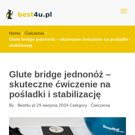
best4u.pl
Home
/
Ćwiczenia
/
Glute bridge jednonóż – skuteczne ćwiczenie na pośladki i
stabilizację
Glute bridge jednonóż –
skuteczne ćwiczenie na
pośladki i stabilizację
By :
Best4u.pl
29 sierpnia 2024
Category :
Ćwiczenia