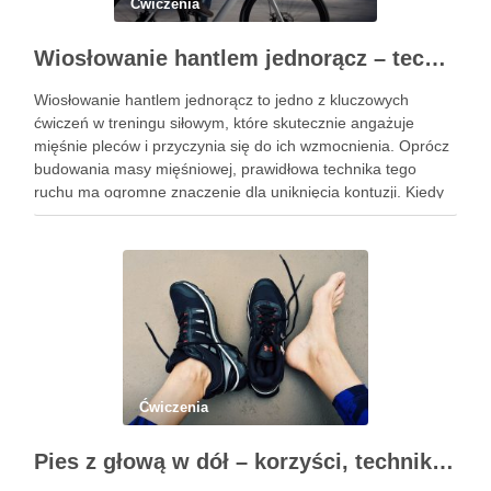
Ćwiczenia
Wiosłowanie hantlem jednorącz – technika, błędy i efekty treningu
Wiosłowanie hantlem jednorącz to jedno z kluczowych
ćwiczeń w treningu siłowym, które skutecznie angażuje
mięśnie pleców i przyczynia się do ich wzmocnienia. Oprócz
budowania masy mięśniowej, prawidłowa technika tego
ruchu ma ogromne znaczenie dla uniknięcia kontuzji. Kiedy
wykonujemy wiosłowanie, skupiamy się nie tylko na ruchu,
ale przede wszystkim na stabilizacji …
Ćwiczenia
Pies z głową w dół – korzyści, technika i modyfikacje tej asany