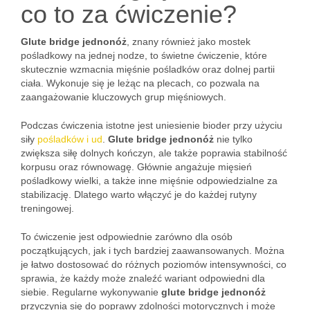
co to za ćwiczenie?
Glute bridge jednonóż
, znany również jako mostek
pośladkowy na jednej nodze, to świetne ćwiczenie, które
skutecznie wzmacnia mięśnie pośladków oraz dolnej partii
ciała. Wykonuje się je leżąc na plecach, co pozwala na
zaangażowanie kluczowych grup mięśniowych.
Podczas ćwiczenia istotne jest uniesienie bioder przy użyciu
siły
pośladków i ud
.
Glute bridge jednonóż
nie tylko
zwiększa siłę dolnych kończyn, ale także poprawia stabilność
korpusu oraz równowagę. Głównie angażuje mięsień
pośladkowy wielki, a także inne mięśnie odpowiedzialne za
stabilizację. Dlatego warto włączyć je do każdej rutyny
treningowej.
To ćwiczenie jest odpowiednie zarówno dla osób
początkujących, jak i tych bardziej zaawansowanych. Można
je łatwo dostosować do różnych poziomów intensywności, co
sprawia, że każdy może znaleźć wariant odpowiedni dla
siebie. Regularne wykonywanie
glute bridge jednonóż
przyczynia się do poprawy zdolności motorycznych i może