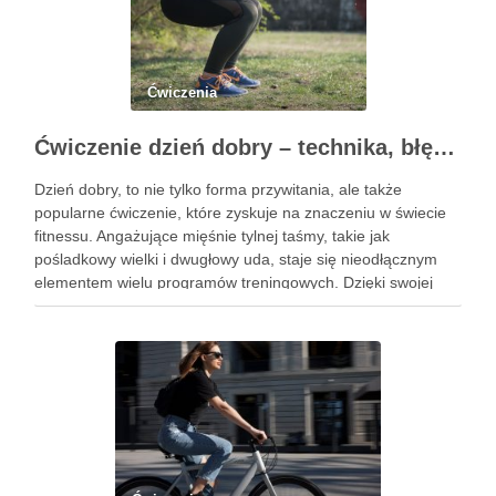
Ćwiczenia
Ćwiczenie dzień dobry – technika, błędy i korzyści zdrowotne
Dzień dobry, to nie tylko forma przywitania, ale także
popularne ćwiczenie, które zyskuje na znaczeniu w świecie
fitnessu. Angażujące mięśnie tylnej taśmy, takie jak
pośladkowy wielki i dwugłowy uda, staje się nieodłącznym
elementem wielu programów treningowych. Dzięki swojej
złożoności, ćwiczenie to pozwala na rozwijanie siły oraz
stabilności, co czyni je …