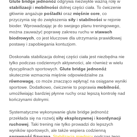
Glute bridge jednonóż
odgrywa niezwykle ważną rolę w
stabilizacji
i
mobilności
dolnej części ciała. To ćwiczenie
głównie angażuje
pośladki
oraz
mięśnie core
, co
przyczynia się do zwiększenia
siły
i
stabilności
w rejonie
bioder. Wprowadzając je do swojego planu treningowego,
można zauważyć poprawę zakresu ruchu w
stawach
biodrowych
, co jest kluczowe dla utrzymania prawidłowej
postawy i zapobiegania kontuzjom.
Doskonała stabilizacja dolnej części ciała jest niezbędna nie
tylko podczas codziennych aktywności, ale również w wielu
dyscyplinach sportowych.
Glute bridge jednonóż
skutecznie wzmacnia mięśnie odpowiedzialne za
równowagę
, co może znacząco wpłynąć na osiągane wyniki
sportowe. Dodatkowo, ćwiczenie to poprawia
mobilność
,
umożliwiając bardziej płynne ruchy oraz lepszą kontrolę nad
kończynami dolnymi.
Systematyczne wykonywanie glute bridge jednonóż
przekłada się na rozwój
siły eksplozywnej
i
koordynacji
ruchowej
. Taki trening nie tylko prowadzi do lepszych
wyników sportowych, ale także wspiera codzienną
sprawność fizyczną
.
Stabilizacja miednicy
podczas tego