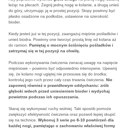
leżąc na plecach. Zegnij jedną nogę w kolanie, a drugą unieś
do góry, utrzymując ją w prostej pozycji. Stopy powinny być
płasko osadzone na podłodze, ustawione na szerokość
bioder.
Kiedy jesteś już w tej pozycji, zaangażuj mięśnie pośladków i
unieś biodra. Powinny one tworzyć prostą linię od kolana aż
do ramion.
Pamiętaj o mocnym ściśnięciu pośladków i
zatrzymaj się w tej pozycji na chwilę.
Podczas wykonywania ćwiczenia zwracaj uwagę na napięcie
mięśniowe – powinno być odpowiednio intensywne. Upewnij
się, że kolano nogi ugiętej nie przesuwa się do środka;
kontroluj jego ruch przez cały czas trwania ćwiczenia.
Nie
zapomnij również o prawidłowym oddychaniu: zrób
głęboki wdech przed uniesieniem bioder i wydychaj
powietrze podczas ich opuszczania.
Staraj się wykonywać ruchy wolniej. Taki sposób pomoże
zwiększyć efektywność ćwiczenia oraz pozwoli lepiej skupić
się na technice.
Wykonuj 3 serie po 8-10 powtórzeń dla
każdej nogi, pamiętając o zachowaniu właściwej formy