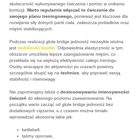
skuteczność wykonywanego ćwiczenia i pomóc w unikaniu
kontuzji.
Warto regularnie włączać to ćwiczenie do
swojego planu treningowego,
ponieważ jest kluczowe dla
rozwijania siły dolnych partii ciała, zwłaszcza pośladków oraz
mięśni stabilizujących.
Podczas realizacji glute bridge jednonóż niezwykle istotna
jest
mobilność bioder
. Odpowiednia elastyczność w tym
obszarze umożliwia lepsze zaangażowanie mięśni, co
przekłada się na większą efektywność całego treningu.
Osoby wracające do aktywności po urazach powinny
szczególnie skupić się na
technice
, aby poprawić swoją
stabilność i równowagę.
Nie zapominajmy także o
dostosowywaniu intensywności
ćwiczeń
do własnego poziomu zaawansowania. Na
początku warto zacząć od glute bridge jednonóż bez
dodatkowych ciężarów, a z czasem można śmiało
wprowadzać akcesoria takie jak:
kettlebell,
taśmy oporowe,