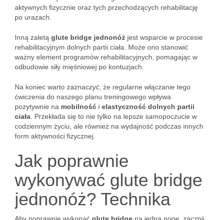
aktywnych fizycznie oraz tych przechodzących rehabilitację
po urazach.
Inną zaletą
glute bridge jednonóż
jest wsparcie w procesie
rehabilitacyjnym dolnych partii ciała. Może ono stanowić
ważny element programów rehabilitacyjnych, pomagając w
odbudowie siły mięśniowej po kontuzjach.
Na koniec warto zaznaczyć, że regularne włączanie tego
ćwiczenia do naszego planu treningowego wpływa
pozytywnie na
mobilność
i
elastyczność dolnych partii
ciała
. Przekłada się to nie tylko na lepsze samopoczucie w
codziennym życiu, ale również na wydajność podczas innych
form aktywności fizycznej.
Jak poprawnie
wykonywać glute bridge
jednonóż? Technika
Aby poprawnie wykonać
glute bridge
na jedną nogę, zacznij