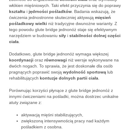
włókien mięśniowych. Taki efekt przyczynia się do poprawy
kształtu
i
jędrności pośladków
. Badania wskazują, że
ćwiczenia jednostronne skuteczniej aktywują
mięsień
pośladkowy wielki
niż tradycyjne dwunożne warianty. Z
tego powodu glute bridge jednonóż staje się efektywnym
narzędziem w budowaniu
siły
i
stabilności dolnej części
ciała
.
Dodatkowo, glute bridge jednonóż wymaga większej
koordynacji
oraz
równowagi
niż wersje wykonywane na
dwóch nogach. To sprawia, że jest doskonałe dla osób
pragnących poprawić swoją
wydolność sportową
lub
rehabilitujących
kontuzje dolnych partii ciała
.
Porównując korzyści płynące z glute bridge jednonóż z
innymi ćwiczeniami na pośladki, można dostrzec unikalne
atuty związane z:
aktywacją mięśni stabilizujących,
zwiększoną intensywnością pracy nad każdym
pośladkiem z osobna.