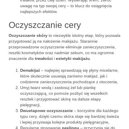
trwałość przez cały dzień. Wybierając krem, zwróć
uwagę na typ swojej cery – to klucz do osiągnięcia
najlepszych efektów.
Oczyszczanie cery
Oczyszczanie skóry
to niezwykle istotny etap, który pozwala
przygotować ją na nałożenie makijażu. Starannie
przeprowadzone oczyszczenie eliminuje zanieczyszczenia,
resztki kosmetyków oraz nadmiar sebum, co ma ogromne
znaczenie dla
trwałości
i
estetyki makijażu
.
Demakijaż
– najlepiej sprawdzają się płyny micelarne,
które skutecznie usuwają zarówno makijaż, jak i
codzienne zanieczyszczenia pochodzące z otoczenia,
Umyj twarz wodą i zastosuj żel lub piankę
oczyszczającą, co pomoże pozbyć się wszelkich
resztek i przygotować skórę na dalsze etapy
pielęgnacji,
Dwuetapowe oczyszczanie
– korzystne dla każdego
typu cery, dzięki czemu skóra staje się bardziej świeża
i lepiej przyswaja kolejne produkty pielęgnacyjne,
Regularne stosowanie
peelingu
– przyczynia się do