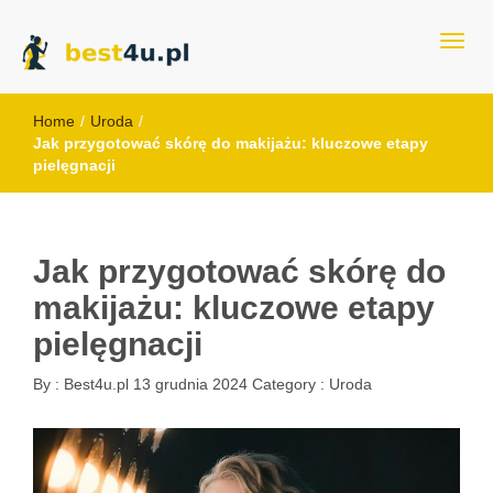
best4u.pl
Home
/
Uroda
/
Jak przygotować skórę do makijażu: kluczowe etapy
pielęgnacji
Jak przygotować skórę do
makijażu: kluczowe etapy
pielęgnacji
By :
Best4u.pl
13 grudnia 2024
Category :
Uroda