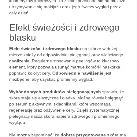
kosmetyków kolorowych. To z kolei przekłada się na dłuższe
utrzymywanie się makijażu oraz jego świeży wygląd przez
cały dzień.
Efekt świeżości i zdrowego
blasku
Efekt świeżości i zdrowego blasku
na skórze w dużej
mierze zależy od odpowiedniej pielęgnacji oraz właściwego
nawilżenia. Regularne stosowanie peelingów to kluczowy
element, który pozwala usunąć martwe komórki naskórka i
poprawić koloryt cery.
Odpowiednie nawilżenie
jest
niezbędne, aby uzyskać promienny wygląd.
Wybór dobrych produktów pielęgnacyjnych
sprawia, że
skóra staje się elastyczna i gładka. Można również sięgnąć
po serum z aktywnymi składnikami, które wspomaga
regenerację oraz odżywienie cery. Dzięki systematycznej
pielęgnacji nasza skóra nabiera zdrowego i promiennego
wyglądu.
Nie można zapominać, że
dobrze przygotowana skóra
ma