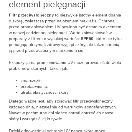
element pielęgnacji
Filtr przeciwsłoneczny
to niezwykle istotny element dbania
o skórę, zwłaszcza przed nałożeniem makijażu. Ochrona
przed promieniowaniem UV powinna być ostatnim akcentem
w naszej codziennej pielęgnacji. Warto zainwestować w
preparaty z filtrem o wysokiej wartości
SPF50
, które nie tylko
pomagają utrzymać zdrowy wygląd skóry, ale także chronią
ją przed przedwczesnym starzeniem się.
Ekspozycja na promieniowanie UV może prowadzić do wielu
problemów skórnych, takich jak:
zmarszczki,
przebarwienia,
utrata elastyczności skóry.
Dlatego ważne jest, aby stosować filtr przeciwsłoneczny
każdego dnia, niezależnie od warunków atmosferycznych.
Nawet w pochmurne dni słońce potrafi dotrzeć do naszej
skóry i wyrządzić jej krzywdę.
Dzięki odpowiedniej ochronie UV nasza skóra może