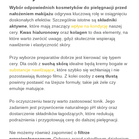
Wybór odpowiednich kosmetyków do pielęgnacji przed
nałożeniem makijażu
odgrywa kluczową rolę w osiągnięciu
doskonałych efektów. Szczególnie istotne są
składniki
aktywne
, które mają znaczący
wpływ na kondycję
naszej
cery.
Kwas hialuronowy
oraz
kolagen
to dwa elementy, na
które warto zwrócić uwagę, gdyż skutecznie wspierają
nawilżenie i elastyczność skóry.
Przy wyborze preparatów dobrze jest kierować się typem
cery. Dla osób z
suchą skórą
idealne będą kremy bogate w
substancje nawilżające
, które szybko się wchłaniają i nie
pozostawiają tłustego filmu. Z kolei osoby z
cerą tłustą
powinny postawić na lżejsze formuły, takie jak żele czy
emulsje matujące.
Po oczyszczeniu twarzy warto zastosować tonik. Jego
zadaniem jest przywrócenie naturalnego pH skóry oraz
dostarczenie składników łagodzących, które redukują
podrażnienia i przygotowują cerę do dalszej pielęgnacji.
Nie możemy również zapomnieć o
filtrze
przeciwsłonecznym
. Ochrona przed szkodliwym działaniem