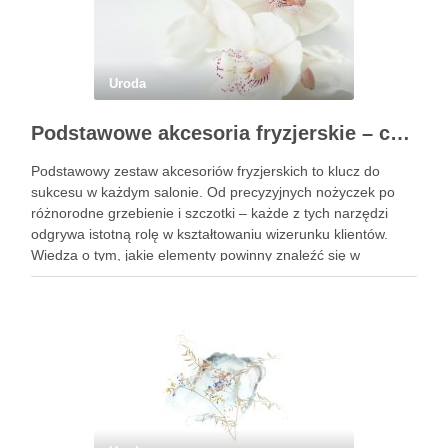
Uroda
Podstawowe akcesoria fryzjerskie – co powinien mieć każdy fryzjer?
Podstawowy zestaw akcesoriów fryzjerskich to klucz do
sukcesu w każdym salonie. Od precyzyjnych nożyczek po
różnorodne grzebienie i szczotki – każde z tych narzędzi
odgrywa istotną rolę w kształtowaniu wizerunku klientów.
Wiedza o tym, jakie elementy powinny znaleźć się w
profesjonalnym wyposażeniu, jest niezbędna dla fryzjerów,
którzy pragną świadczyć usługi …