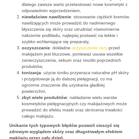
dlatego zawsze warto przetestować nowe kosmetyki z
odpowiednim wyprzedzeniem,
niewłaściwe nawilżenie
: stosowanie ciężkich kremów
nawilżających może prowadzić do nadmiernego
błyszczenia się skóry oraz utrudniać równomierne
nałożenie podkładu, najlepiej postawić na lekkie i
szybko wchłaniające się preparaty,
oczyszczanie
: dokładne
oczyszczenie cery
przed
makijażem jest kluczowe, ponieważ usuwa wszelkie
zanieczyszczenia, sebum oraz resztki poprzednich
produktów,
tonizacja
: użycie toniku przywraca naturalne pH skóry
i przygotowuje ją do dalszej pielęgnacji, co ma
ogromne znaczenie dla uzyskania gładkiej
powierzchni,
zbyt wiele produktów
: nakładanie wielu warstw
kosmetyków pielęgnacyjnych czy makijażowych może
prowadzić do efektu maski oraz skrócenia trwałości
całego makijażu.
Unikanie tych typowych błędów pozwoli cieszyć się
zdrowym wyglądem skóry oraz długotrwałym efektem
makijażu przez cały dzień.