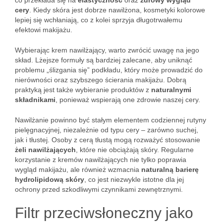
co przekłada się na
elastyczność
oraz
zdrowy wygląd
cery
. Kiedy skóra jest dobrze nawilżona, kosmetyki kolorowe
lepiej się wchłaniają, co z kolei sprzyja długotrwałemu
efektowi makijażu.
Wybierając krem nawilżający, warto zwrócić uwagę na jego
skład. Lżejsze formuły są bardziej zalecane, aby uniknąć
problemu „ślizgania się” podkładu, który może prowadzić do
nierówności oraz szybszego ścierania makijażu. Dobrą
praktyką jest także wybieranie produktów z
naturalnymi
składnikami
, ponieważ wspierają one zdrowie naszej cery.
Nawilżanie powinno być stałym elementem codziennej rutyny
pielęgnacyjnej, niezależnie od typu cery – zarówno suchej,
jak i tłustej. Osoby z cerą tłustą mogą rozważyć stosowanie
żeli nawilżających
, które nie obciążają skóry. Regularne
korzystanie z kremów nawilżających nie tylko poprawia
wygląd makijażu, ale również wzmacnia
naturalną barierę
hydrolipidową skóry
, co jest niezwykle istotne dla jej
ochrony przed szkodliwymi czynnikami zewnętrznymi.
Filtr przeciwsłoneczny jako