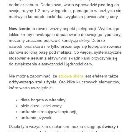
nadmiar sebum. Dodatkowo, warto wprowadzić
peeling
do
swojej rutyny 1-2 razy w tygodniu; pomaga to w pozbyciu się
martwych komórek naskórka i wygładza powierzchnię cery.
Nawilżenie
to równie ważny aspekt pielęgnacji. Wybierając
lekkie kremy nawilżające dopasowane do swojego typu cery,
możemy znacznie poprawić kondycję skóry. Dobrze
nawodniona skóra nie tylko prezentuje się lepiej, ale również
stanowi solidną bazę pod makijaż. Co więcej, systematyczne
stosowanie
serum
z aktywnymi składnikami przyczynia się
do zwiększenia elastyczności i jędrności cery.
Nie można zapominać, że
zdrowa skóra
jest efektem także
odżywczego stylu życia
. Oto kilka kluczowych elementów,
które warto uwzględnić:
dieta bogata w witaminy,
picie dużej ilości wody,
unikanie stresujących sytuacji,
unikanie używek.
Dzięki tym wszystkim działaniom można osiągnąć
świeży i