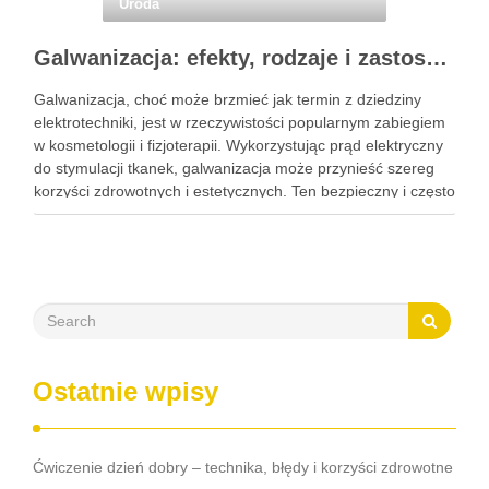
Uroda
Galwanizacja: efekty, rodzaje i zastosowanie w kosmetologii
Galwanizacja, choć może brzmieć jak termin z dziedziny
elektrotechniki, jest w rzeczywistości popularnym zabiegiem
w kosmetologii i fizjoterapii. Wykorzystując prąd elektryczny
do stymulacji tkanek, galwanizacja może przynieść szereg
korzyści zdrowotnych i estetycznych. Ten bezpieczny i często
nieodczuwalny zabieg może pomóc w poprawie krążenia,
redukcji bólu oraz regeneracji tkanek, a także …
Ostatnie wpisy
Ćwiczenie dzień dobry – technika, błędy i korzyści zdrowotne