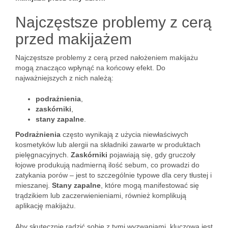
Najczęstsze problemy z cerą
przed makijażem
Najczęstsze problemy z cerą przed nałożeniem makijażu
mogą znacząco wpłynąć na końcowy efekt. Do
najważniejszych z nich należą:
podrażnienia
,
zaskórniki
,
stany zapalne
.
Podrażnienia
często wynikają z użycia niewłaściwych
kosmetyków lub alergii na składniki zawarte w produktach
pielęgnacyjnych.
Zaskórniki
pojawiają się, gdy gruczoły
łojowe produkują nadmierną ilość sebum, co prowadzi do
zatykania porów – jest to szczególnie typowe dla cery tłustej i
mieszanej.
Stany zapalne
, które mogą manifestować się
trądzikiem lub zaczerwienieniami, również komplikują
aplikację makijażu.
Aby skutecznie radzić sobie z tymi wyzwaniami, kluczowa jest