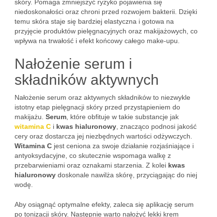
skóry. Pomaga zmniejszyć ryzyko pojawienia się
niedoskonałości oraz chroni przed rozwojem bakterii. Dzięki
temu skóra staje się bardziej elastyczna i gotowa na
przyjęcie produktów pielęgnacyjnych oraz makijażowych, co
wpływa na trwałość i efekt końcowy całego make-upu.
Nałożenie serum i
składników aktywnych
Nałożenie serum oraz aktywnych składników to niezwykle
istotny etap pielęgnacji skóry przed przystąpieniem do
makijażu.
Serum
, które obfituje w takie substancje jak
witamina C
i
kwas hialuronowy
, znacząco podnosi jakość
cery oraz dostarcza jej niezbędnych wartości odżywczych.
Witamina C
jest ceniona za swoje działanie rozjaśniające i
antyoksydacyjne, co skutecznie wspomaga walkę z
przebarwieniami oraz oznakami starzenia. Z kolei
kwas
hialuronowy
doskonale nawilża skórę, przyciągając do niej
wodę.
Aby osiągnąć optymalne efekty, zaleca się aplikację serum
po tonizacji skóry. Następnie warto nałożyć lekki krem