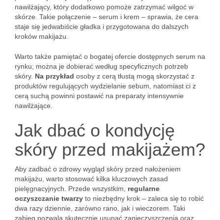
nawilżający, który dodatkowo pomoże zatrzymać wilgoć w
skórze. Takie połączenie – serum i krem – sprawia, że cera
staje się jedwabiście gładka i przygotowana do dalszych
kroków makijażu.
Warto także pamiętać o bogatej ofercie dostępnych serum na
rynku; można je dobierać według specyficznych potrzeb
skóry.
Na przykład
osoby z cerą tłustą mogą skorzystać z
produktów regulujących wydzielanie sebum, natomiast ci z
cerą suchą powinni postawić na preparaty intensywnie
nawilżające.
Jak dbać o kondycję
skóry przed makijażem?
Aby zadbać o zdrowy wygląd skóry przed nałożeniem
makijażu, warto stosować kilka kluczowych zasad
pielęgnacyjnych. Przede wszystkim,
regularne
oczyszczanie twarzy
to niezbędny krok – zaleca się to robić
dwa razy dziennie, zarówno rano, jak i wieczorem. Taki
zabieg pozwala skutecznie usunąć zanieczyszczenia oraz