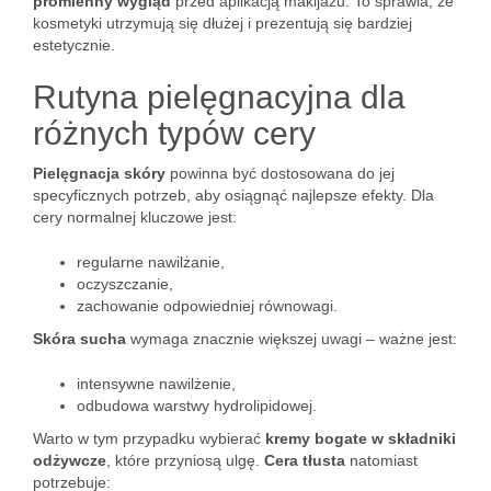
promienny wygląd
przed aplikacją makijażu. To sprawia, że
kosmetyki utrzymują się dłużej i prezentują się bardziej
estetycznie.
Rutyna pielęgnacyjna dla
różnych typów cery
Pielęgnacja skóry
powinna być dostosowana do jej
specyficznych potrzeb, aby osiągnąć najlepsze efekty. Dla
cery normalnej kluczowe jest:
regularne nawilżanie,
oczyszczanie,
zachowanie odpowiedniej równowagi.
Skóra sucha
wymaga znacznie większej uwagi – ważne jest:
intensywne nawilżenie,
odbudowa warstwy hydrolipidowej.
Warto w tym przypadku wybierać
kremy bogate w składniki
odżywcze
, które przyniosą ulgę.
Cera tłusta
natomiast
potrzebuje: