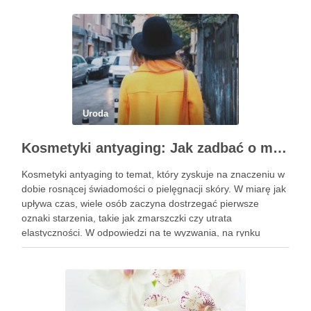
Uroda
Kosmetyki antyaging: Jak zadbać o młodszy wygląd skóry?
Kosmetyki antyaging to temat, który zyskuje na znaczeniu w
dobie rosnącej świadomości o pielęgnacji skóry. W miarę jak
upływa czas, wiele osób zaczyna dostrzegać pierwsze
oznaki starzenia, takie jak zmarszczki czy utrata
elastyczności. W odpowiedzi na te wyzwania, na rynku
pojawiają się innowacyjne produkty, które obiecują nie tylko
poprawę wyglądu, …