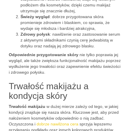
podłożem dla kosmetyków, dzięki czemu makijaż
utrzymuje się znacznie dłużej,
Świeży wygląd
: dobrze przygotowana skóra
promienieje zdrowiem i blaskiem, co sprawia, że
wydaje się młodsza i bardziej atrakcyjna,
Zdrowy połysk
: nawilżenie oraz zastosowanie serum
z aktywnymi składnikami czynią cerę jedwabistą w
dotyku oraz nadają jej zdrowego blasku.
Odpowiednie przygotowanie skóry
nie tylko poprawia jej
wygląd, ale także zwiększa funkcjonalność makijażu poprzez
wydłużenie jego trwałości oraz zapewnienie efektu świeżości
i zdrowego połysku.
Trwałość makijażu a
kondycja skóry
Trwałość makijażu
w dużej mierze zależy od tego, w jakiej
kondycji znajduje się nasza skóra. Kluczowe jest, aby przed
nałożeniem kosmetyków odpowiednio o nią zadbać.
Oczyszczona i
dobrze nawilżona cera
sprzyja lepszemu
przyleganiu podkładu oraz innych kolorowych produktów.