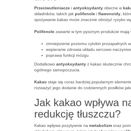
Przeciwutleniacze
i
antyoksydanty
obecne w
kak
składników, takich jak
polifenole
i
flawonoidy
, któ
spożywanie kakao może znacznie obniżyć ryzyko wy
Polifenole
zawarte w tym pysznym produkcie mają wł
zmniejszenie poziomu cytokin prozapalnych w
wspieranie zdrowia układu sercowo-naczynio
poprawa funkcji mózgu.
Dodatkowo
antyoksydanty
z kakao skutecznie chr
ogólnego samopoczucia.
Kakao
staje się coraz bardziej popularnym elemente
rozważyć jego dodanie do codziennych posiłków jak
Jak kakao wpływa na
redukcję tłuszczu?
Kakao wpływa pozytywnie na
metabolizm
oraz po