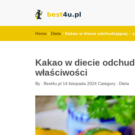
best4u.pl
Home
/
Dieta
/
Kakao w diecie odchudzającej – z
Kakao w diecie odchudz
właściwości
By :
Best4u.pl
14 listopada 2024
Category :
Dieta