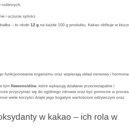
 roślinnych,
ie i uczucie sytości.
iałka – to około
12 g
na każde 100 g produktu. Kakao obfituje w kluc
ego funkcjonowania organizmu oraz wspierają układ nerwowy i hormona
 w tym
flawonoidów
, które wykazują działanie przeciwzapalne i
oże przyczyniać się do ogólnego zdrowia oraz być pomocne w proce
ynosi wiele korzyści dzięki jego bogatym wartościom odżywczym oraz
oksydanty w kakao – ich rola w