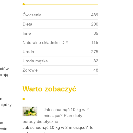
Ćwiczenia
489
Dieta
290
Inne
35
Naturalne składniki i DIY
115
Uroda
275
Uroda męska
32
odów.
Zdrowie
48
erają
Warto zobaczyć
że
 między
Jak schudnąć 10 kg w 2
miesiące? Plan diety i
porady dietetyczne
no
Jak schudnąć 10 kg w 2 miesiące? To
wnie