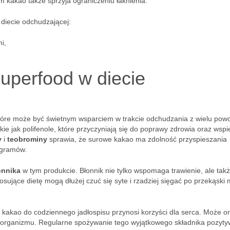
 kakao także sprzyja ograniczeniu łaknienia.
diecie odchudzającej:
i,
uperfood w diecie
tóre może być świetnym wsparciem w trakcie odchudzania z wielu pow
akie jak polifenole, które przyczyniają się do poprawy zdrowia oraz wspi
y
i
teobrominy
sprawia, że surowe kakao ma zdolność przyspieszania
ogramów.
onnika
w tym produkcie. Błonnik nie tylko wspomaga trawienie, ale tak
osujące dietę mogą dłużej czuć się syte i rzadziej sięgać po przekąski
akao do codziennego jadłospisu przynosi korzyści dla serca. Może o
owy organizmu. Regularne spożywanie tego wyjątkowego składnika pozyty