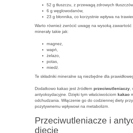
52 g tłuszczu, z przewagą zdrowych tłuszczów
6 g węglowodanów,
23 g błonnika, co korzystnie wpływa na trawien
Warto również zwrócić uwagę na wysoką zawartość b
minerały takie jak:
magnez,
wapń,
żelazo,
potas,
miedź.
Te składniki mineralne są niezbędne dla prawidłow
Dodatkowo kakao jest źródłem
przeciwutleniaczy
,
antyoksydacyjne. Dzięki tym właściwościom
kakao
m
odchudzania. Włączenie go do codziennej diety prz
pozytywnemu wpływowi na metabolizm.
Przeciwutleniacze i anty
diecie