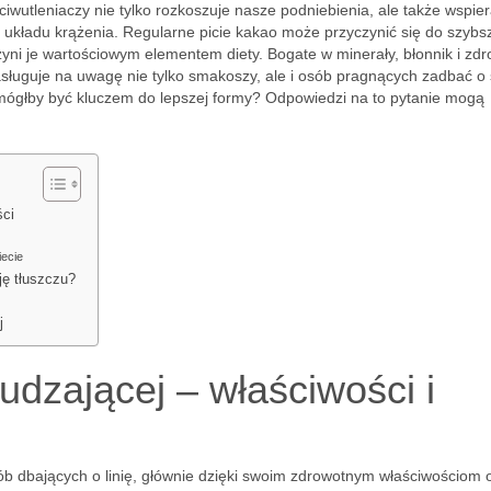
iwutleniaczy nie tylko rozkoszuje nasze podniebienia, ale także wspie
układu krążenia. Regularne picie kakao może przyczynić się do szybs
zyni je wartościowym elementem diety. Bogate w minerały, błonnik i zd
asługuje na uwagę nie tylko smakoszy, ale i osób pragnących zadbać o
 mógłby być kluczem do lepszej formy? Odpowiedzi na to pytanie mogą
ści
iecie
ję tłuszczu?
j
dzającej – właściwości i
b dbających o linię, głównie dzięki swoim zdrowotnym właściwościom 