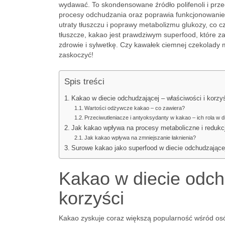
wydawać. To skondensowane źródło polifenoli i przec
procesy odchudzania oraz poprawia funkcjonowanie 
utraty tłuszczu i poprawy metabolizmu glukozy, co c
tłuszcze, kakao jest prawdziwym superfood, które z
zdrowie i sylwetkę. Czy kawałek ciemnej czekolady
zaskoczyć!
Spis treści
Kakao w diecie odchudzającej – właściwości i korzy
Wartości odżywcze kakao – co zawiera?
Przeciwutleniacze i antyoksydanty w kakao – ich rola w d
Jak kakao wpływa na procesy metaboliczne i redukc
Jak kakao wpływa na zmniejszanie łaknienia?
Surowe kakao jako superfood w diecie odchudzające
Kakao w diecie odchu
korzyści
Kakao zyskuje coraz większą popularność wśród osó