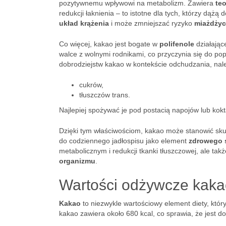
pozytywnemu wpływowi na metabolizm. Zawiera
te
redukcji łaknienia – to istotne dla tych, którzy dąż
układ krążenia
i może zmniejszać ryzyko
miażdży
Co więcej, kakao jest bogate w
polifenole
działając
walce z wolnymi rodnikami, co przyczynia się do po
dobrodziejstw kakao w kontekście odchudzania, nale
cukrów,
tłuszczów trans.
Najlepiej spożywać je pod postacią napojów lub kok
Dzięki tym właściwościom, kakao może stanowić sku
do codziennego jadłospisu jako element
zdrowego s
metabolicznym i redukcji tkanki tłuszczowej, ale t
organizmu
.
Wartości odżywcze kaka
Kakao
to niezwykle wartościowy element diety, któ
kakao zawiera około 680 kcal, co sprawia, że jest d