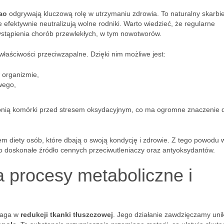
ao
odgrywają kluczową rolę w utrzymaniu zdrowia. To naturalny skarbi
re efektywnie neutralizują wolne rodniki. Warto wiedzieć, że regularne
stąpienia chorób przewlekłych, w tym nowotworów.
aściwości przeciwzapalne. Dzięki nim możliwe jest:
 organizmie,
wego,
onią komórki przed stresem oksydacyjnym, co ma ogromne znaczenie 
m diety osób, które dbają o swoją kondycję i zdrowie. Z tego powodu 
o doskonałe źródło cennych przeciwutleniaczy oraz antyoksydantów.
 procesy metaboliczne i
maga w
redukcji tkanki tłuszczowej
. Jego działanie zawdzięczamy un