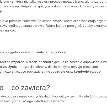
obrominę
, która nie tylko wspiera procesy metaboliczne, ale także po
ą do utraty wagi. Regularne spożycie kakao ma również korzystny wpływ 
cy
.
e jako przeciwutleniacze. Te cenne związki chemiczne wspierają organ
prawy ogólnego stanu zdrowia. Warto jednak pamiętać, że aby skorzyst
ży unikać:
tajli przygotowywanych z
naturalnego kakao
.
teczne wsparcie w diecie odchudzającej, o ile zostanie odpowiednio w
tylu życia
. Integracja kakao w diecie nie tylko sprzyja procesom
akże może znacząco poprawić
samopoczucie
oraz
kondycję całego
o – co zawiera?
ry dostarcza szereg cennych składników odżywczych. Każde 100 g pros
ość kaloryczne. W jego składzie znajdziemy: