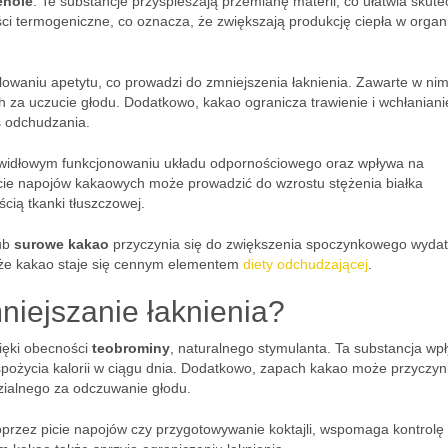
enole
. Te substancje przyspieszają przemianę materii, co ułatwia skut
ści termogeniczne, co oznacza, że zwiększają produkcję ciepła w organ
waniu apetytu, co prowadzi do zmniejszenia łaknienia. Zawarte w ni
 za uczucie głodu. Dodatkowo, kakao ogranicza trawienie i wchłaniani
s odchudzania.
awidłowym funkcjonowaniu układu odpornościowego oraz wpływa na
picie napojów kakaowych może prowadzić do wzrostu stężenia białka
ścią tkanki tłuszczowej.
ub
surowe kakao
przyczynia się do zwiększenia spoczynkowego wyda
 że kakao staje się cennym elementem
diety odchudzającej
.
iejszanie łaknienia?
zięki obecności
teobrominy
, naturalnego stymulanta. Ta substancja wp
pożycia kalorii w ciągu dnia. Dodatkowo, zapach kakao może przyczyni
ialnego za odczuwanie głodu.
oprzez picie napojów czy przygotowywanie koktajli, wspomaga kontrolę