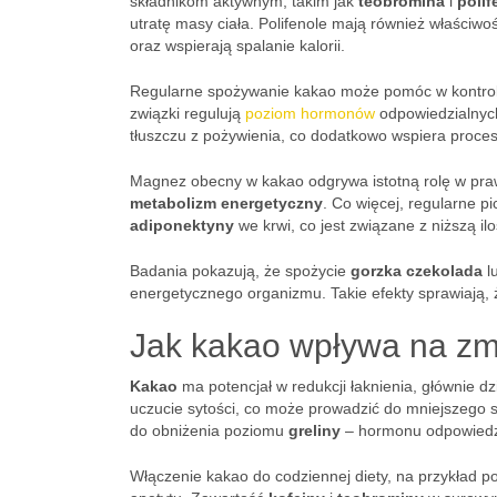
składnikom aktywnym, takim jak
teobromina
i
polif
utratę masy ciała. Polifenole mają również właściwo
oraz wspierają spalanie kalorii.
Regularne spożywanie kakao może pomóc w kontrolo
związki regulują
poziom hormonów
odpowiedzialnych
tłuszczu z pożywienia, co dodatkowo wspiera proce
Magnez obecny w kakao odgrywa istotną rolę w pr
metabolizm energetyczny
. Co więcej, regularne 
adiponektyny
we krwi, co jest związane z niższą ilo
Badania pokazują, że spożycie
gorzka czekolada
l
energetycznego organizmu. Takie efekty sprawiają,
Jak kakao wpływa na zmn
Kakao
ma potencjał w redukcji łaknienia, głównie d
uczucie sytości, co może prowadzić do mniejszego s
do obniżenia poziomu
greliny
– hormonu odpowiedz
Włączenie kakao do codziennej diety, na przykład p