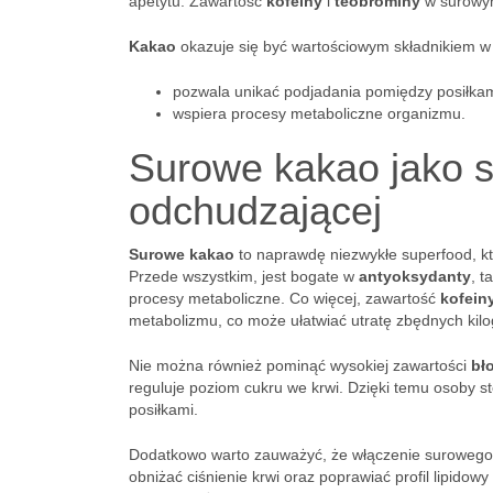
apetytu. Zawartość
kofeiny
i
teobrominy
w surowym
Kakao
okazuje się być wartościowym składnikiem w 
pozwala unikać podjadania pomiędzy posiłkam
wspiera procesy metaboliczne organizmu.
Surowe kakao jako s
odchudzającej
Surowe kakao
to naprawdę niezwykłe superfood, k
Przede wszystkim, jest bogate w
antyoksydanty
, t
procesy metaboliczne. Co więcej, zawartość
kofein
metabolizmu, co może ułatwiać utratę zbędnych kil
Nie można również pominąć wysokiej zawartości
bł
reguluje poziom cukru we krwi. Dzięki temu osoby st
posiłkami.
Dodatkowo warto zauważyć, że włączenie surowego k
obniżać ciśnienie krwi oraz poprawiać profil lipid