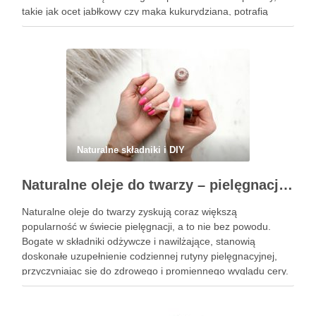
takie jak ocet jabłkowy czy mąka kukurydziana, potrafią
zdziałać cuda, przywracając włosom świeżość i lekkość.
Warto zwrócić uwagę na …
Naturalne składniki i DIY
Naturalne oleje do twarzy – pielęgnacja i ich właściwości
Naturalne oleje do twarzy zyskują coraz większą
popularność w świecie pielęgnacji, a to nie bez powodu.
Bogate w składniki odżywcze i nawilżające, stanowią
doskonałe uzupełnienie codziennej rutyny pielęgnacyjnej,
przyczyniając się do zdrowego i promiennego wyglądu cery.
Każdy typ skóry ma swoje potrzeby, a odpowiednio dobrane
oleje mogą zdziałać cuda, od …