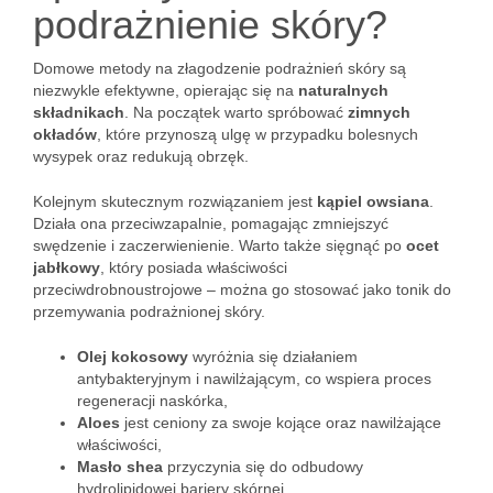
podrażnienie skóry?
Domowe metody na złagodzenie podrażnień skóry są
niezwykle efektywne, opierając się na
naturalnych
składnikach
. Na początek warto spróbować
zimnych
okładów
, które przynoszą ulgę w przypadku bolesnych
wysypek oraz redukują obrzęk.
Kolejnym skutecznym rozwiązaniem jest
kąpiel owsiana
.
Działa ona przeciwzapalnie, pomagając zmniejszyć
swędzenie i zaczerwienienie. Warto także sięgnąć po
ocet
jabłkowy
, który posiada właściwości
przeciwdrobnoustrojowe – można go stosować jako tonik do
przemywania podrażnionej skóry.
Olej kokosowy
wyróżnia się działaniem
antybakteryjnym i nawilżającym, co wspiera proces
regeneracji naskórka,
Aloes
jest ceniony za swoje kojące oraz nawilżające
właściwości,
Masło shea
przyczynia się do odbudowy
hydrolipidowej bariery skórnej,