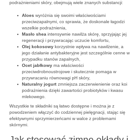
podrażnieniami skóry, obejmują wiele znanych substancji:
Aloes
wyróżnia się swoimi właściwościami
przeciwzapalnymi, co sprawia, że doskonale łagodzi
wszelkie podrażnienia,
Masło shea
intensywnie nawilża skórę, sprzyjając jej
regeneracji i przywracając uczucie komfortu,
Olej kokosowy
korzystnie wpływa na nawilżenie, a
jego działanie antybakteryjne jest szczególnie cenne w
przypadku stanów zapalnych,
Ocet jabłkowy
ma właściwości
przeciwdrobnoustrojowe i skutecznie pomaga w
przywracaniu równowagi pH skóry,
Naturalny jogurt
zmniejsza zaczerwienienie oraz koi
podrażnienia dzięki zawartości probiotyków i kwasu
mlekowego.
Wszystkie te składniki są łatwo dostępne i można je z
powodzeniem włączyć do codziennej pielęgnacji, stając się
efektywnymi sprzymierzeńcami w walce z problemami
skórnymi.
Jak stosować zimne okłady i