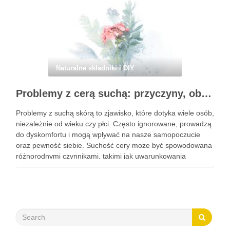
Naturalne składniki i DIY
Problemy z cerą suchą: przyczyny, objawy i skuteczna pielęgnacja
Problemy z suchą skórą to zjawisko, które dotyka wiele osób,
niezależnie od wieku czy płci. Często ignorowane, prowadzą
do dyskomfortu i mogą wpływać na nasze samopoczucie
oraz pewność siebie. Suchość cery może być spowodowana
różnorodnymi czynnikami, takimi jak uwarunkowania
genetyczne, zmiany hormonalne, a nawet zanieczyszczenia
środowiska. Objawy, takie jak łuszczenie …