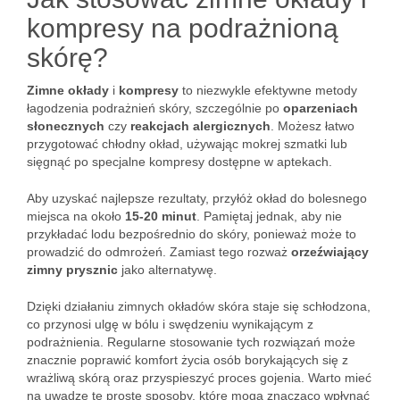
kompresy na podrażnioną
skórę?
Zimne okłady
i
kompresy
to niezwykle efektywne metody
łagodzenia podrażnień skóry, szczególnie po
oparzeniach
słonecznych
czy
reakcjach alergicznych
. Możesz łatwo
przygotować chłodny okład, używając mokrej szmatki lub
sięgnąć po specjalne kompresy dostępne w aptekach.
Aby uzyskać najlepsze rezultaty, przyłóż okład do bolesnego
miejsca na około
15-20 minut
. Pamiętaj jednak, aby nie
przykładać lodu bezpośrednio do skóry, ponieważ może to
prowadzić do odmrożeń. Zamiast tego rozważ
orzeźwiający
zimny prysznic
jako alternatywę.
Dzięki działaniu zimnych okładów skóra staje się schłodzona,
co przynosi ulgę w bólu i swędzeniu wynikającym z
podrażnienia. Regularne stosowanie tych rozwiązań może
znacznie poprawić komfort życia osób borykających się z
wrażliwą skórą oraz przyspieszyć proces gojenia. Warto mieć
na uwadze te proste sposoby, które mogą znacząco wpłynąć