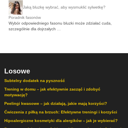
Jaką bluzkę wybrać, aby wysmuklić sylwetkę?
Poradnik fasonów
Wybór odpowiedniego fasonu bluzki może zdziałać cuda,
szczególnie dla dojrzałych …
Losowe
Subtelny dodatek na pyszność
Trening w domu – jak efektywnie zacząć i zdobyć
motywację?
Peelingi kwasowe – jak działają, jakie mają korzyści?
Ćwiczenia z piłką na brzuch: Efektywne treningi i korzyści
Hipoalergiczne kosmetyki dla alergików – jak je wybierać?