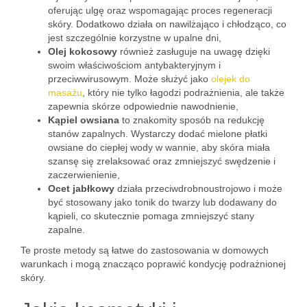
oferując ulgę oraz wspomagając proces regeneracji
skóry. Dodatkowo działa on nawilżająco i chłodząco, co
jest szczególnie korzystne w upalne dni,
Olej kokosowy
również zasługuje na uwagę dzięki
swoim właściwościom antybakteryjnym i
przeciwwirusowym. Może służyć jako
olejek do
masażu
, który nie tylko łagodzi podrażnienia, ale także
zapewnia skórze odpowiednie nawodnienie,
Kąpiel owsiana
to znakomity sposób na redukcję
stanów zapalnych. Wystarczy dodać mielone płatki
owsiane do ciepłej wody w wannie, aby skóra miała
szansę się zrelaksować oraz zmniejszyć swędzenie i
zaczerwienienie,
Ocet jabłkowy
działa przeciwdrobnoustrojowo i może
być stosowany jako tonik do twarzy lub dodawany do
kąpieli, co skutecznie pomaga zmniejszyć stany
zapalne.
Te proste metody są łatwe do zastosowania w domowych
warunkach i mogą znacząco poprawić kondycję podrażnionej
skóry.