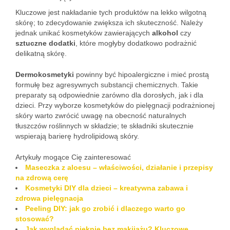
Kluczowe jest nakładanie tych produktów na lekko wilgotną
skórę; to zdecydowanie zwiększa ich skuteczność. Należy
jednak unikać kosmetyków zawierających
alkohol
czy
sztuczne dodatki
, które mogłyby dodatkowo podrażnić
delikatną skórę.
Dermokosmetyki
powinny być hipoalergiczne i mieć prostą
formułę bez agresywnych substancji chemicznych. Takie
preparaty są odpowiednie zarówno dla dorosłych, jak i dla
dzieci. Przy wyborze kosmetyków do pielęgnacji podrażnionej
skóry warto zwrócić uwagę na obecność naturalnych
tłuszczów roślinnych w składzie; te składniki skutecznie
wspierają barierę hydrolipidową skóry.
Artykuły mogące Cię zainteresować
Maseczka z aloesu – właściwości, działanie i przepisy
na zdrową cerę
Kosmetyki DIY dla dzieci – kreatywna zabawa i
zdrowa pielęgnacja
Peeling DIY: jak go zrobić i dlaczego warto go
stosować?
Jak wyglądać pięknie bez makijażu? Kluczowe