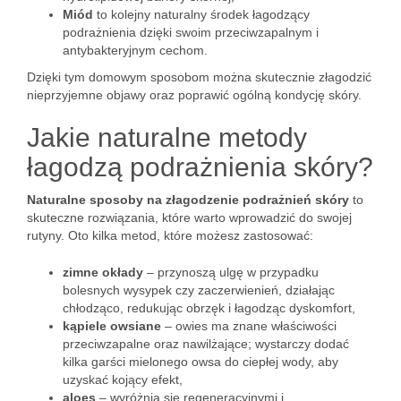
Miód
to kolejny naturalny środek łagodzący
podrażnienia dzięki swoim przeciwzapalnym i
antybakteryjnym cechom.
Dzięki tym domowym sposobom można skutecznie złagodzić
nieprzyjemne objawy oraz poprawić ogólną kondycję skóry.
Jakie naturalne metody
łagodzą podrażnienia skóry?
Naturalne sposoby na złagodzenie podrażnień skóry
to
skuteczne rozwiązania, które warto wprowadzić do swojej
rutyny. Oto kilka metod, które możesz zastosować:
zimne okłady
– przynoszą ulgę w przypadku
bolesnych wysypek czy zaczerwienień, działając
chłodząco, redukując obrzęk i łagodząc dyskomfort,
kąpiele owsiane
– owies ma znane właściwości
przeciwzapalne oraz nawilżające; wystarczy dodać
kilka garści mielonego owsa do ciepłej wody, aby
uzyskać kojący efekt,
aloes
– wyróżnia się regeneracyjnymi i