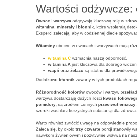
Wartości odżywcze: 
Owoce
i
warzywa
odgrywają kluczową rolę w zdrowy
witamina
,
minerały
i
błonnik
, które wspierają det
Eksperci zalecają, aby w codziennej diecie spożywa
Witaminy
obecne w owocach i warzywach mają różn
witamina C
wzmacnia naszą odporność,
witamina A
jest kluczowa dla dobrego widzen
wapń
oraz
żelazo
są istotne dla prawidłoweg
Dodatkowo
błonnik
zawarty w tych produktach regul
Różnorodność kolorów
owoców i warzyw przekłada 
warzywa dostarczają dużych ilości
kwasu folioweg
pomidory
, są źródłem cennych
przeciwutleniaczy
szeroki wachlarz korzystnych substancji dla zdrowia.
Warto również zwrócić uwagę na odpowiednie propor
Zaleca się, by około
trzy czwarte
porcji stanowiły w
nawykom żywieniowym i pozytywnie wpływa na nas