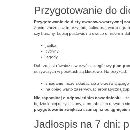
Przygotowanie do d
Przygotowanie do diety owocowo-warzywnej
wym
Zanim zaczniesz tę przygodę kulinarną, warto ograni
czy banany. Lepiej postawić na owoce o niskim ind
jabłka,
cytryny,
jagody.
Dobrze jest również stworzyć szczegółowy
plan po
odżywczych w posiłkach są kluczowe. Na przykład:
śniadanie może składać się z orzeźwiającego 
na obiad warto zaserwować aromatyczną zupę 
Nie zapominaj o odpowiednim nawodnieniu
– zal
będzie lepiej oczyszczony, a metabolizm utrzyma s
przygotowanie zwiększa szansę na osiągnięcie 
Jadłospis na 7 dni: p