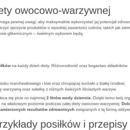
iety owocowo-warzywnej
aga pewnej uwagi, aby maksymalnie wykorzystać jej potencjał zdrowo
czyć spożycie produktów o wysokiej zawartości cukrów, takich jak ziem
eksie glikemicznym – świetnym wyborem będą:
siłków
na każdy dzień diety. Różnorodność oraz bogactwo składników
soku marchewkowego i kiwi oraz chrupiącej surówki z białej rzodkwi,
warzywną oraz sałatkę z różnych świeżych liściastych warzyw.
eca się picie co najmniej
2 litrów wody dziennie
. Dzięki temu twój o
ię na właściwym poziomie podczas całej diety owocowo-warzywnej.
Dob
zamierzonych rezultatów zdrowotnych
związanych z tą formą odżywi
rzykłady posiłków i przepisy