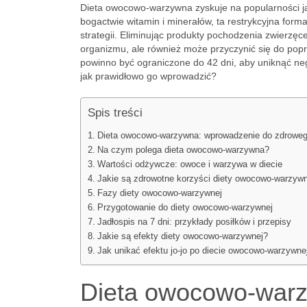
Dieta owocowo-warzywna zyskuje na popularności ja
bogactwie witamin i minerałów, ta restrykcyjna form
strategii. Eliminując produkty pochodzenia zwierzęc
organizmu, ale również może przyczynić się do pop
powinno być ograniczone do 42 dni, aby uniknąć neg
jak prawidłowo go wprowadzić?
Spis treści
Dieta owocowo-warzywna: wprowadzenie do zdroweg
Na czym polega dieta owocowo-warzywna?
Wartości odżywcze: owoce i warzywa w diecie
Jakie są zdrowotne korzyści diety owocowo-warzywn
Fazy diety owocowo-warzywnej
Przygotowanie do diety owocowo-warzywnej
Jadłospis na 7 dni: przykłady posiłków i przepisy
Jakie są efekty diety owocowo-warzywnej?
Jak unikać efektu jo-jo po diecie owocowo-warzywne
Dieta owocowo-warz