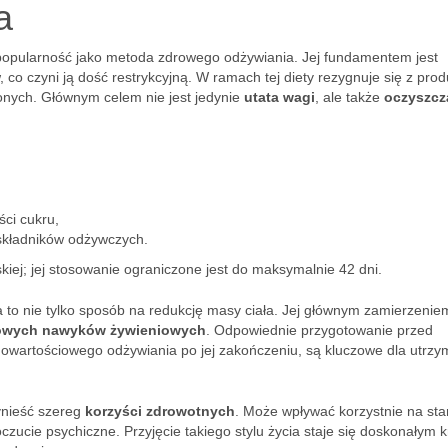
a
popularność jako metoda zdrowego odżywiania. Jej fundamentem jest
co czyni ją dość restrykcyjną. W ramach tej diety rezygnuje się z pro
nych. Głównym celem nie jest jedynie
utata wagi
, ale także
oczyszcz
ści cukru,
 składników odżywczych.
iej; jej stosowanie ograniczone jest do maksymalnie 42 dni.
to nie tylko sposób na redukcję masy ciała. Jej głównym zamierzeniem
rowych nawyków żywieniowych
. Odpowiednie przygotowanie przed
łnowartościowego odżywiania po jej zakończeniu, są kluczowe dla utrzy
nieść szereg
korzyści zdrowotnych
. Może wpływać korzystnie na sta
zucie psychiczne. Przyjęcie takiego stylu życia staje się doskonałym 