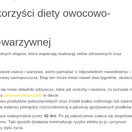
korzyści diety owocowo-
-warzywnej
totnych etapów, które wspierają realizację celów zdrowotnych oraz
świeże owoce i warzywa, warto pamiętać o odpowiednim nawodnieniu –
prawy samopoczucia. Etap ten może trwać nawet dwa tygodnie, skutec
ię nowe składniki odżywcze, takie jak orzechy i nasiona, co pozwala 
 a
zdrowymi tłuszczami
w diecie.
isu produktów pełnoziarnistych oraz źródeł białka roślinnego lub zwier
anie balansu pomiędzy różnorodnością a jakością spożywanych posiłków.
ana maksymalnie przez
42 dni
. Po jej zakończeniu zaleca się stopniow
 Taki sposób działania minimalizuje ryzyko efektu jo-jo i przynosi
 stylu życia.