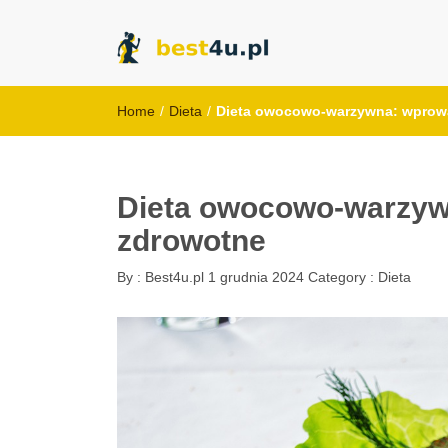
best4u.pl
Home
/
Dieta
/
Dieta owocowo-warzywna: wprowad
Dieta owocowo-warzywn
zdrowotne
By :
Best4u.pl
1 grudnia 2024
Category :
Dieta