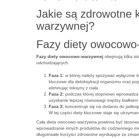
Jakie są zdrowotne 
warzywnej?
Fazy diety owocowo
Fazy diety owocowo-warzywnej
obejmują kilka is
odchudzających.
Faza 1:
w której należy spożywać wyłącznie 
kluczowe dla detoksykacji organizmu oraz po
eliminując toksyny z ciała.
Faza 2:
podczas której stopniowo wprowadza s
uzyskanie lepszej równowagi między białkiem
Faza 3:
koncentruje się na dodaniu do jadłosp
W tej części diety kluczowe staje się utrzym
Cała dieta owocowo-warzywna powinna być stosow
wprowadzanie innych produktów do codziennego menu.
długotrwałe korzyści zdrowotne wynikające ze zmiany