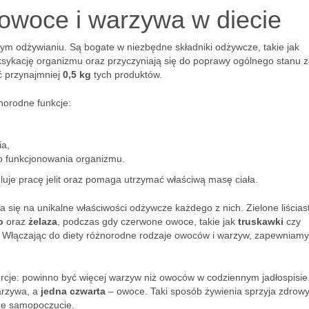
owoce i warzywa w diecie
m odżywianiu. Są bogate w niezbędne składniki odżywcze, takie jak
oksykację organizmu oraz przyczyniają się do poprawy ogólnego stanu z
ć przynajmniej
0,5 kg
tych produktów.
orodne funkcje:
ia,
o funkcjonowania organizmu.
uje pracę jelit oraz pomaga utrzymać właściwą masę ciała.
się na unikalne właściwości odżywcze każdego z nich. Zielone liścias
o
oraz
żelaza
, podczas gdy czerwone owoce, takie jak
truskawki
czy
. Włączając do diety różnorodne rodzaje owoców i warzyw, zapewniamy
cje: powinno być więcej warzyw niż owoców w codziennym jadłospisie
arzywa, a
jedna czwarta
– owoce. Taki sposób żywienia sprzyja zdrow
ze samopoczucie.