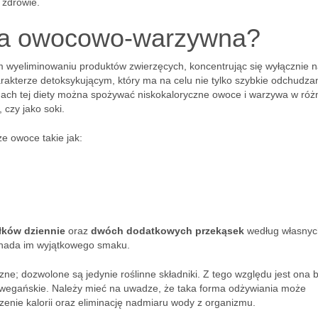
 zdrowie.
ta owocowo-warzywna?
m wyeliminowaniu produktów zwierzęcych, koncentrując się wyłącznie 
rakterze detoksykującym, który ma na celu nie tylko szybkie odchudzan
ach tej diety można spożywać niskokaloryczne owoce i warzywa w róż
czy jako soki.
e owoce takie jak:
łków dziennie
oraz
dwóch dodatkowych przekąsek
według własnyc
o nada im wyjątkowego smaku.
zne; dozwolone są jedynie roślinne składniki. Z tego względu jest ona b
wegańskie. Należy mieć na uwadze, że taka forma odżywiania może
enie kalorii oraz eliminację nadmiaru wody z organizmu.