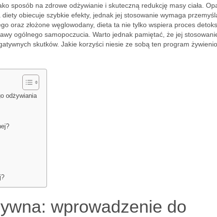
ko sposób na zdrowe odżywianie i skuteczną redukcję masy ciała. Op
a diety obiecuje szybkie efekty, jednak jej stosowanie wymaga przemyśl
ego oraz złożone węglowodany, dieta ta nie tylko wspiera proces detoks
rawy ogólnego samopoczucia. Warto jednak pamiętać, że jej stosowani
atywnych skutków. Jakie korzyści niesie ze sobą ten program żywienio
o odżywiania
ej?
j?
ywna: wprowadzenie do