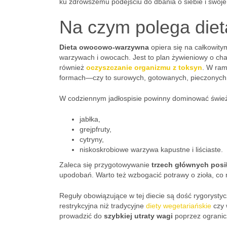
ku zdrowszemu podejściu do dbania o siebie i swoje
Na czym polega die
Dieta owocowo-warzywna
opiera się na całkowity
warzywach i owocach. Jest to plan żywieniowy o cha
również
oczyszczanie organizmu z toksyn
. W ram
formach—czy to surowych, gotowanych, pieczonych, 
W codziennym jadłospisie powinny dominować śwież
jabłka,
grejpfruty,
cytryny,
niskoskrobiowe warzywa kapustne i liściaste.
Zaleca się przygotowywanie
trzech głównych posi
upodobań. Warto też wzbogacić potrawy o zioła, c
Reguły obowiązujące w tej diecie są dość rygorystyc
restrykcyjna niż tradycyjne
diety wegetariańskie
czy 
prowadzić do
szybkiej utraty wagi
poprzez ogranicz