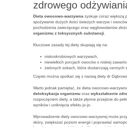
zdrowego odżywiani
Dieta owocowo-warzywna
zyskuje coraz większą 
spożywanie dużych ilości świeżych warzyw i owoców, 
pochodzenia zwierzęcego oraz węglowodanów złożo
organizmu z toksycznych substancji
.
Kluczowe zasady tej diety skupiają się na:
niskoskrobiowych warzywach,
niewielkich porcjach owoców o niskiej zawarto
zielonych sokach, które dostarczają cennych
Często można spotkać się z nazwą diety dr Dąbrowsk
Warto jednak pamiętać, że dieta owocowo-warzywna 
detoksykacja organizmu
oraz
wykształcenie zd
rozpoczęciem diety, a także płynne przejście do pe
wyników i uniknięcia efektu jo-jo.
Wprowadzenie diety owocowo-warzywnej może przy
skóry, zwiększać poziom energii i poprawiać samopoc