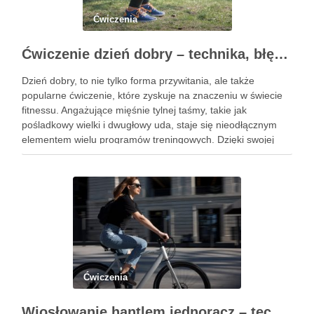
Ćwiczenia
Ćwiczenie dzień dobry – technika, błędy i korzyści zdrowotne
Dzień dobry, to nie tylko forma przywitania, ale także
popularne ćwiczenie, które zyskuje na znaczeniu w świecie
fitnessu. Angażujące mięśnie tylnej taśmy, takie jak
pośladkowy wielki i dwugłowy uda, staje się nieodłącznym
elementem wielu programów treningowych. Dzięki swojej
złożoności, ćwiczenie to pozwala na rozwijanie siły oraz
stabilności, co czyni je …
Ćwiczenia
Wiosłowanie hantlem jednorącz – technika, błędy i efekty treningu