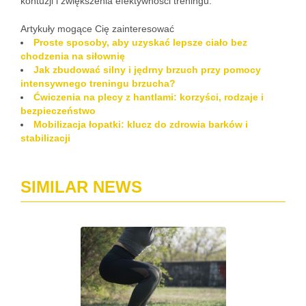
kontuzji i zwiększenia efektywności treningu.
Artykuły mogące Cię zainteresować
Proste sposoby, aby uzyskać lepsze ciało bez
chodzenia na siłownię
Jak zbudować silny i jędrny brzuch przy pomocy
intensywnego treningu brzucha?
Ćwiczenia na plecy z hantlami: korzyści, rodzaje i
bezpieczeństwo
Mobilizacja łopatki: klucz do zdrowia barków i
stabilizacji
SIMILAR NEWS