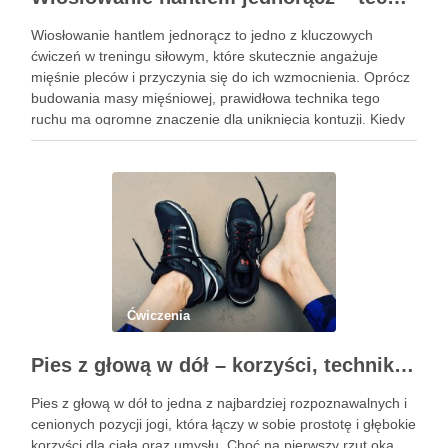
Wiosłowanie hantlem jednorącz to jedno z kluczowych
ćwiczeń w treningu siłowym, które skutecznie angażuje
mięśnie pleców i przyczynia się do ich wzmocnienia. Oprócz
budowania masy mięśniowej, prawidłowa technika tego
ruchu ma ogromne znaczenie dla uniknięcia kontuzji. Kiedy
wykonujemy wiosłowanie, skupiamy się nie tylko na ruchu,
ale przede wszystkim na stabilizacji …
Ćwiczenia
Pies z głową w dół – korzyści, technika i modyfikacje tej asany
Pies z głową w dół to jedna z najbardziej rozpoznawalnych i
cenionych pozycji jogi, która łączy w sobie prostotę i głębokie
korzyści dla ciała oraz umysłu. Choć na pierwszy rzut oka