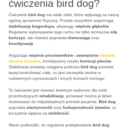
ćwiczenia bird dog?
Ćwiczenie
bird dog
ma wiele zalet, które wpływają na naszą
ogólną sprawność fizyczną. Przede wszystkim wspomaga
stabilizację kręgosłupa
, aktywując
mięśnie głębokie
.
Regularne wykonywanie tego ruchu nie tylko wzmacnia
siłę
kończyn
, ale również poprawia
równowagę
oraz
koordynację
.
Angażując
mięśnie prostowników
i
zewnętrzne
mięśnie
skośne brzucha
, zmniejszamy ryzyko
kontuzji pleców
.
Stabilizacja postawy osiągana podczas
bird dog
pozwala
lepiej kontrolować ciało, co jest niezwykle istotne w
codziennych czynnościach i innych formach treningu.
To ćwiczenie jest również świetnym wyborem dla osób
przechodzących
rehabilitację
, ponieważ można je łatwo
dostosować do indywidualnych potrzeb pacjenta.
Bird dog
poprawia
elastyczność
oraz
funkcjonalność stawów
, co
korzystnie wpływa na
mobilność
.
Warto podkreślić, że regularne praktykowanie
bird dog