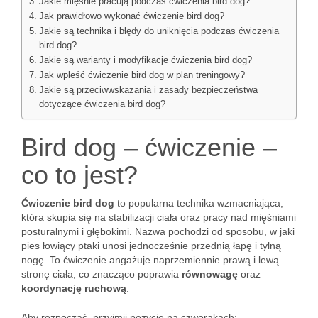
Jakie mięśnie pracują podczas ćwiczenia bird dog?
Jak prawidłowo wykonać ćwiczenie bird dog?
Jakie są technika i błędy do uniknięcia podczas ćwiczenia
bird dog?
Jakie są warianty i modyfikacje ćwiczenia bird dog?
Jak wpleść ćwiczenie bird dog w plan treningowy?
Jakie są przeciwwskazania i zasady bezpieczeństwa
dotyczące ćwiczenia bird dog?
Bird dog – ćwiczenie –
co to jest?
Ćwiczenie bird dog
to popularna technika wzmacniająca,
która skupia się na stabilizacji ciała oraz pracy nad mięśniami
posturalnymi i głębokimi. Nazwa pochodzi od sposobu, w jaki
pies łowiący ptaki unosi jednocześnie przednią łapę i tylną
nogę. To ćwiczenie angażuje naprzemiennie prawą i lewą
stronę ciała, co znacząco poprawia
równowagę
oraz
koordynację ruchową
.
Aby rozpocząć, przyjmij pozycję na czworakach: