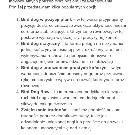
indywidualnych potrzeb oraz poziomu zaawansowania.
Poniżej przedstawiam kilka popularnych opcji:
Bird dog w pozycji plank
– w tej wersji przyjmujemy
pozycję deski, co znacząco zwiększa aktywność mięśni
core oraz stabilizujących. Utrzymanie równowagi w tej
postawie wymaga większej siły i precyzyjnej kontroli.
Bird dog statyczny
– ta forma polega na utrzymaniu
jednej kończyny uniesionej przez określony czas, bez
wykonywania ruchów. To podejście intensywnie
angażuje mięśnie odpowiedzialne za stabilizację.
Bird dog z unoszeniem prostych kończyn
– w tym
wariancie jednocześnie unosimy nogę oraz przeciwną
rękę, co korzystnie wpływa na rozwój koordynacji oraz
równowagi.
Bird Dog Row
– to interesująca modyfikacja łącząca
ruch bird dog z wiosłowaniem, co dodaje element
siłowy do całego ćwiczenia.
Zwiększanie trudności
– możesz podnieść poziom
trudności poprzez dodatkowe ruchy, takie jak
odwodnienie uniesionej nogi lub przejście do pozycji z
kolanami unoszącymi się nad ziemią.