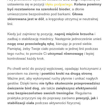
ustawienia się w pozycji
klęku podpartego
.
Kolana powinny
być rozstawione na szerokość bioder
, a dłonie
umieszczone bezpośrednio pod barkami.
Głowa
skierowana jest w dół
, a kręgosłup utrzymuj w neutralnej
linii.
Kiedy już zajmiesz tę pozycję,
napnij mięśnie brzucha
i
zadbaj o stabilizację miednicy. Następnie jednocześnie unieś
nogę oraz przeciwległą rękę
, kierując je przed siebie.
Pamiętaj, żeby Twoje ciało pozostało w jednej linii podczas
tego ruchu; to pomoże Ci
utrzymać równowagę
i lepiej
kontrolować każdy krok.
Po chwili wróć do pozycji wyjściowej, opadając kończynami z
powrotem na ziemię i
powtórz kroki na drugą stronę
.
Ważne jest, aby wykonywać ruchy płynnie i unikać nagłych
gestów. Dzięki temu
nie tylko skutecznie przeprowadzisz
ćwiczenie bird dog
, ale także
zwiększysz efektywność
oraz bezpieczeństwo swoich treningów
. Regularna
praktyka przyczyni się do poprawy zarówno
precyzji, jak i
stabilizacji ciała
podczas aktywności fizycznej.