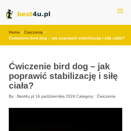
best4u.pl
Home
/
Ćwiczenia
/
Ćwiczenie bird dog – jak poprawić stabilizację i siłę ciała?
Ćwiczenie bird dog – jak
poprawić stabilizację i siłę
ciała?
By :
Best4u.pl
16 października 2024
Category :
Ćwiczenia