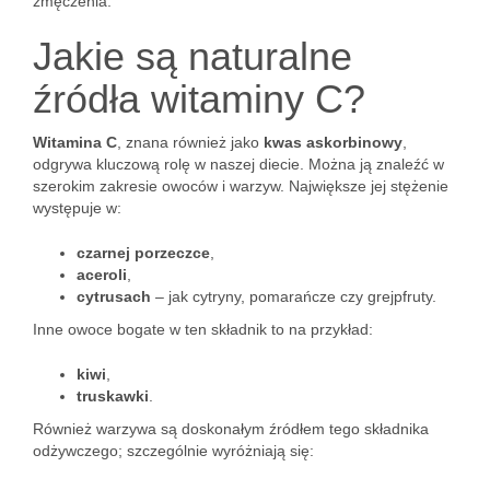
zmęczenia.
Jakie są naturalne
źródła witaminy C?
Witamina C
, znana również jako
kwas askorbinowy
,
odgrywa kluczową rolę w naszej diecie. Można ją znaleźć w
szerokim zakresie owoców i warzyw. Największe jej stężenie
występuje w:
czarnej porzeczce
,
aceroli
,
cytrusach
– jak cytryny, pomarańcze czy grejpfruty.
Inne owoce bogate w ten składnik to na przykład:
kiwi
,
truskawki
.
Również warzywa są doskonałym źródłem tego składnika
odżywczego; szczególnie wyróżniają się: