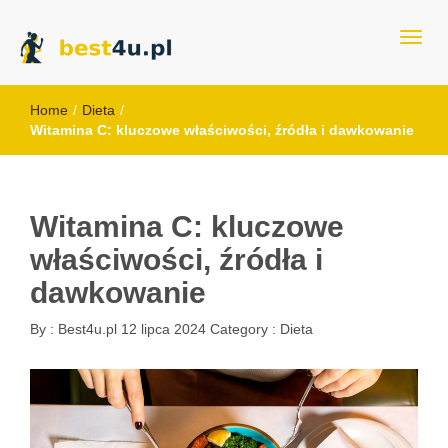
best4u.pl
Home
/
Dieta
/
Witamina C: kluczowe właściwości, źródła i dawkowanie
Witamina C: kluczowe
właściwości, źródła i
dawkowanie
By :
Best4u.pl
12 lipca 2024
Category :
Dieta