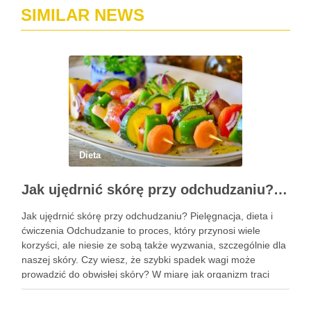
SIMILAR NEWS
Dieta
Jak ujędrnić skórę przy odchudzaniu? Pielęgnacja i skuteczne metody
Jak ujędrnić skórę przy odchudzaniu? Pielęgnacja, dieta i
ćwiczenia Odchudzanie to proces, który przynosi wiele
korzyści, ale niesie ze sobą także wyzwania, szczególnie dla
naszej skóry. Czy wiesz, że szybki spadek wagi może
prowadzić do obwisłej skóry? W miarę jak organizm traci
nadmiar tkanki tłuszczowej, skóra często nie nadąża za …