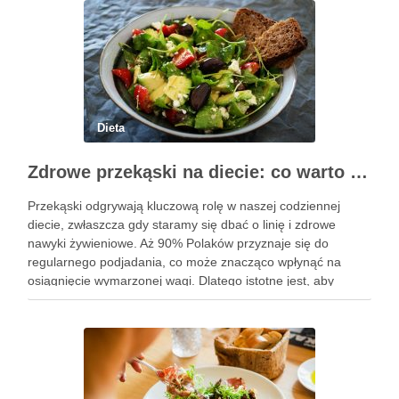
Dieta
Zdrowe przekąski na diecie: co warto wiedzieć i wybrać?
Przekąski odgrywają kluczową rolę w naszej codziennej
diecie, zwłaszcza gdy staramy się dbać o linię i zdrowe
nawyki żywieniowe. Aż 90% Polaków przyznaje się do
regularnego podjadania, co może znacząco wpłynąć na
osiągnięcie wymarzonej wagi. Dlatego istotne jest, aby
wybierać przekąski, które są lekkostrawne, niskokaloryczne i
bogate w składniki odżywcze. …