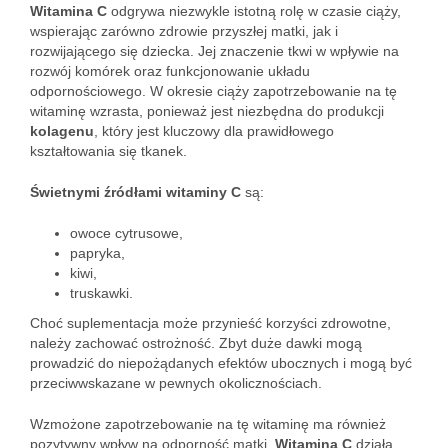
Witamina C
odgrywa niezwykle istotną rolę w czasie ciąży,
wspierając zarówno zdrowie przyszłej matki, jak i
rozwijającego się dziecka. Jej znaczenie tkwi w wpływie na
rozwój komórek oraz funkcjonowanie układu
odpornościowego. W okresie ciąży zapotrzebowanie na tę
witaminę wzrasta, ponieważ jest niezbędna do produkcji
kolagenu
, który jest kluczowy dla prawidłowego
kształtowania się tkanek.
Świetnymi źródłami witaminy C
są:
owoce cytrusowe,
papryka,
kiwi,
truskawki.
Choć suplementacja może przynieść korzyści zdrowotne,
należy zachować ostrożność. Zbyt duże dawki mogą
prowadzić do niepożądanych efektów ubocznych i mogą być
przeciwwskazane w pewnych okolicznościach.
Wzmożone zapotrzebowanie na tę witaminę ma również
pozytywny wpływ na odporność matki.
Witamina C
działa