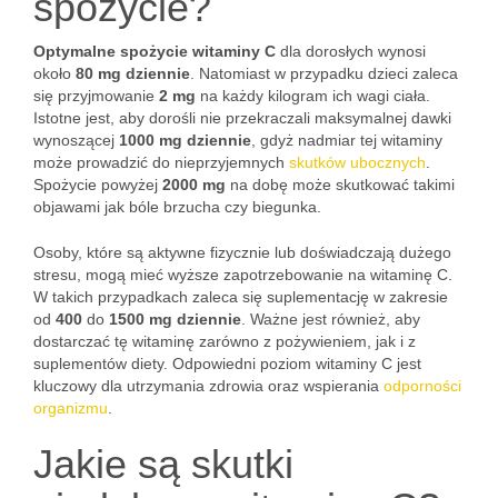
spożycie?
Optymalne spożycie witaminy C
dla dorosłych wynosi
około
80 mg dziennie
. Natomiast w przypadku dzieci zaleca
się przyjmowanie
2 mg
na każdy kilogram ich wagi ciała.
Istotne jest, aby dorośli nie przekraczali maksymalnej dawki
wynoszącej
1000 mg dziennie
, gdyż nadmiar tej witaminy
może prowadzić do nieprzyjemnych
skutków ubocznych
.
Spożycie powyżej
2000 mg
na dobę może skutkować takimi
objawami jak bóle brzucha czy biegunka.
Osoby, które są aktywne fizycznie lub doświadczają dużego
stresu, mogą mieć wyższe zapotrzebowanie na witaminę C.
W takich przypadkach zaleca się suplementację w zakresie
od
400
do
1500 mg dziennie
. Ważne jest również, aby
dostarczać tę witaminę zarówno z pożywieniem, jak i z
suplementów diety. Odpowiedni poziom witaminy C jest
kluczowy dla utrzymania zdrowia oraz wspierania
odporności
organizmu
.
Jakie są skutki