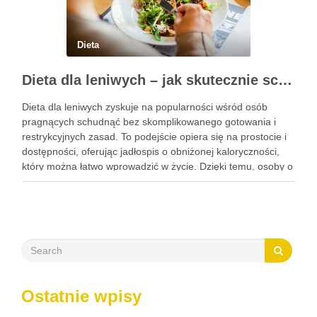
Dieta
Dieta dla leniwych – jak skutecznie schudnąć bez wysiłku?
Dieta dla leniwych zyskuje na popularności wśród osób
pragnących schudnąć bez skomplikowanego gotowania i
restrykcyjnych zasad. To podejście opiera się na prostocie i
dostępności, oferując jadłospis o obniżonej kaloryczności,
który można łatwo wprowadzić w życie. Dzięki temu, osoby o
różnych stylach życia mogą z powodzeniem wprowadzać
zmiany w swojej diecie, …
Ostatnie wpisy