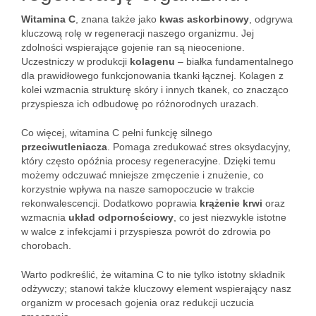
Witamina C
, znana także jako
kwas askorbinowy
, odgrywa
kluczową rolę w regeneracji naszego organizmu. Jej
zdolności wspierające gojenie ran są nieocenione.
Uczestniczy w produkcji
kolagenu
– białka fundamentalnego
dla prawidłowego funkcjonowania tkanki łącznej. Kolagen z
kolei wzmacnia strukturę skóry i innych tkanek, co znacząco
przyspiesza ich odbudowę po różnorodnych urazach.
Co więcej, witamina C pełni funkcję silnego
przeciwutleniacza
. Pomaga zredukować stres oksydacyjny,
który często opóźnia procesy regeneracyjne. Dzięki temu
możemy odczuwać mniejsze zmęczenie i znużenie, co
korzystnie wpływa na nasze samopoczucie w trakcie
rekonwalescencji. Dodatkowo poprawia
krążenie krwi
oraz
wzmacnia
układ odpornościowy
, co jest niezwykle istotne
w walce z infekcjami i przyspiesza powrót do zdrowia po
chorobach.
Warto podkreślić, że witamina C to nie tylko istotny składnik
odżywczy; stanowi także kluczowy element wspierający nasz
organizm w procesach gojenia oraz redukcji uczucia