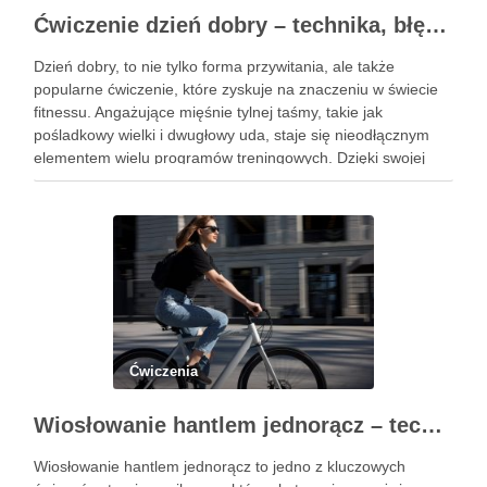
Ćwiczenie dzień dobry – technika, błędy i korzyści zdrowotne
Dzień dobry, to nie tylko forma przywitania, ale także
popularne ćwiczenie, które zyskuje na znaczeniu w świecie
fitnessu. Angażujące mięśnie tylnej taśmy, takie jak
pośladkowy wielki i dwugłowy uda, staje się nieodłącznym
elementem wielu programów treningowych. Dzięki swojej
złożoności, ćwiczenie to pozwala na rozwijanie siły oraz
stabilności, co czyni je …
Ćwiczenia
Wiosłowanie hantlem jednorącz – technika, błędy i efekty treningu
Wiosłowanie hantlem jednorącz to jedno z kluczowych