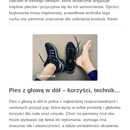
ćwiczeń w treningu siłowym, które skutecznie angażuje
mięśnie pleców i przyczynia się do ich wzmocnienia. Oprócz
budowania masy mięśniowej, prawidłowa technika tego
ruchu ma ogromne znaczenie dla uniknięcia kontuzji. Kiedy
wykonujemy wiosłowanie, skupiamy się nie tylko na ruchu,
ale przede wszystkim na stabilizacji …
Ćwiczenia
Pies z głową w dół – korzyści, technika i modyfikacje tej asany
Pies z głową w dół to jedna z najbardziej rozpoznawalnych i
cenionych pozycji jogi, która łączy w sobie prostotę i głębokie
korzyści dla ciała oraz umysłu. Choć na pierwszy rzut oka
może wydawać się łatwa do wykonania, wymaga ona
znacznej siły i elastyczności, a także umiejętności skupienia.