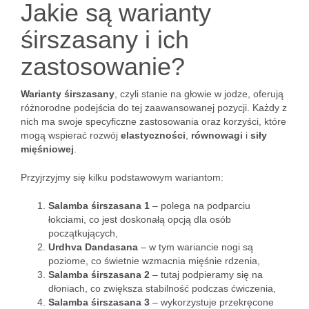
Jakie są warianty
śirszasany i ich
zastosowanie?
Warianty śirszasany
, czyli stanie na głowie w jodze, oferują
różnorodne podejścia do tej zaawansowanej pozycji. Każdy z
nich ma swoje specyficzne zastosowania oraz korzyści, które
mogą wspierać rozwój
elastyczności
,
równowagi
i
siły
mięśniowej
.
Przyjrzyjmy się kilku podstawowym wariantom:
Salamba śirszasana 1
– polega na podparciu
łokciami, co jest doskonałą opcją dla osób
początkujących,
Urdhva Dandasana
– w tym wariancie nogi są
poziome, co świetnie wzmacnia mięśnie rdzenia,
Salamba śirszasana 2
– tutaj podpieramy się na
dłoniach, co zwiększa stabilność podczas ćwiczenia,
Salamba śirszasana 3
– wykorzystuje przekręcone