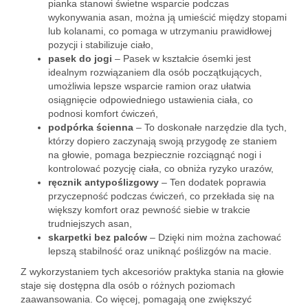
pianka stanowi świetne wsparcie podczas
wykonywania asan, można ją umieścić między stopami
lub kolanami, co pomaga w utrzymaniu prawidłowej
pozycji i stabilizuje ciało,
pasek do jogi
– Pasek w kształcie ósemki jest
idealnym rozwiązaniem dla osób początkujących,
umożliwia lepsze wsparcie ramion oraz ułatwia
osiągnięcie odpowiedniego ustawienia ciała, co
podnosi komfort ćwiczeń,
podpórka ścienna
– To doskonałe narzędzie dla tych,
którzy dopiero zaczynają swoją przygodę ze staniem
na głowie, pomaga bezpiecznie rozciągnąć nogi i
kontrolować pozycję ciała, co obniża ryzyko urazów,
ręcznik antypoślizgowy
– Ten dodatek poprawia
przyczepność podczas ćwiczeń, co przekłada się na
większy komfort oraz pewność siebie w trakcie
trudniejszych asan,
skarpetki bez palców
– Dzięki nim można zachować
lepszą stabilność oraz uniknąć poślizgów na macie.
Z wykorzystaniem tych akcesoriów praktyka stania na głowie
staje się dostępna dla osób o różnych poziomach
zaawansowania. Co więcej, pomagają one zwiększyć