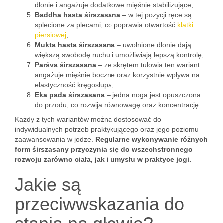
dłonie i angażuje dodatkowe mięśnie stabilizujące,
Baddha hasta śirszasana
– w tej pozycji ręce są
splecione za plecami, co poprawia otwartość
klatki
piersiowej
,
Mukta hasta śirszasana
– uwolnione dłonie dają
większą swobodę ruchu i umożliwiają lepszą kontrolę,
Parśva śirszasana
– ze skrętem tułowia ten wariant
angażuje mięśnie boczne oraz korzystnie wpływa na
elastyczność kręgosłupa,
Eka pada śirszasana
– jedna noga jest opuszczona
do przodu, co rozwija równowagę oraz koncentrację.
Każdy z tych wariantów można dostosować do
indywidualnych potrzeb praktykującego oraz jego poziomu
zaawansowania w jodze.
Regularne wykonywanie różnych
form śirszasany przyczynia się do wszechstronnego
rozwoju zarówno ciała, jak i umysłu w praktyce jogi.
Jakie są
przeciwwskazania do