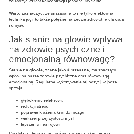
zauważyć wzrost koncentracji i jasności myślenia.
Warto zaznaczyć
, że śirszasana to nie tylko efektowna
technika jogi; to także potężne narzędzie zdrowotne dla ciała
i umysłu.
Jak stanie na głowie wpływa
na zdrowie psychiczne i
emocjonalną równowagę?
Stanie na głowie
, znane jako
śirszasana
, ma znaczący
wpływ na nasze zdrowie psychiczne oraz równowagę
emocjonalną. Regularne wykonywanie tej pozycji w jodze
sprzyja:
głębokiemu relaksowi,
redukcji stresu,
poprawie krążenia krwi do mózgu,
większej przejrzystości myśli,
lepszemu nastrojowi.
Praktykując tę pozycję, można również zyskać
lepszą