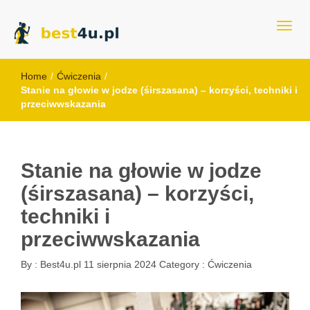
best4u.pl
Home
/
Ćwiczenia
/
Stanie na głowie w jodze (śirszasana) – korzyści, techniki i
przeciwwskazania
Stanie na głowie w jodze
(śirszasana) – korzyści,
techniki i
przeciwwskazania
By :
Best4u.pl
11 sierpnia 2024
Category :
Ćwiczenia