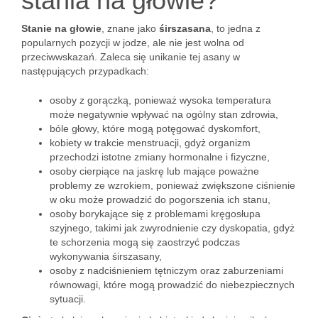
stania na głowie?
Stanie na głowie
, znane jako
śirszasana
, to jedna z
popularnych pozycji w jodze, ale nie jest wolna od
przeciwwskazań. Zaleca się unikanie tej asany w
następujących przypadkach:
osoby z gorączką, ponieważ wysoka temperatura
może negatywnie wpływać na ogólny stan zdrowia,
bóle głowy, które mogą potęgować dyskomfort,
kobiety w trakcie menstruacji, gdyż organizm
przechodzi istotne zmiany hormonalne i fizyczne,
osoby cierpiące na jaskrę lub mające poważne
problemy ze wzrokiem, ponieważ zwiększone ciśnienie
w oku może prowadzić do pogorszenia ich stanu,
osoby borykające się z problemami kręgosłupa
szyjnego, takimi jak zwyrodnienie czy dyskopatia, gdyż
te schorzenia mogą się zaostrzyć podczas
wykonywania śirszasany,
osoby z nadciśnieniem tętniczym oraz zaburzeniami
równowagi, które mogą prowadzić do niebezpiecznych
sytuacji.