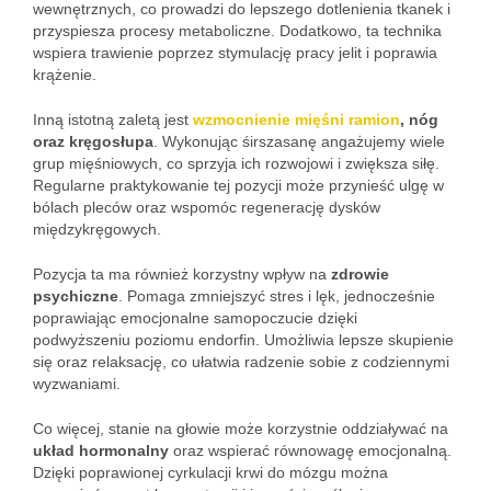
wewnętrznych, co prowadzi do lepszego dotlenienia tkanek i
przyspiesza procesy metaboliczne. Dodatkowo, ta technika
wspiera trawienie poprzez stymulację pracy jelit i poprawia
krążenie.
Inną istotną zaletą jest
wzmocnienie mięśni ramion
, nóg
oraz kręgosłupa
. Wykonując śirszasanę angażujemy wiele
grup mięśniowych, co sprzyja ich rozwojowi i zwiększa siłę.
Regularne praktykowanie tej pozycji może przynieść ulgę w
bólach pleców oraz wspomóc regenerację dysków
międzykręgowych.
Pozycja ta ma również korzystny wpływ na
zdrowie
psychiczne
. Pomaga zmniejszyć stres i lęk, jednocześnie
poprawiając emocjonalne samopoczucie dzięki
podwyższeniu poziomu endorfin. Umożliwia lepsze skupienie
się oraz relaksację, co ułatwia radzenie sobie z codziennymi
wyzwaniami.
Co więcej, stanie na głowie może korzystnie oddziaływać na
układ hormonalny
oraz wspierać równowagę emocjonalną.
Dzięki poprawionej cyrkulacji krwi do mózgu można