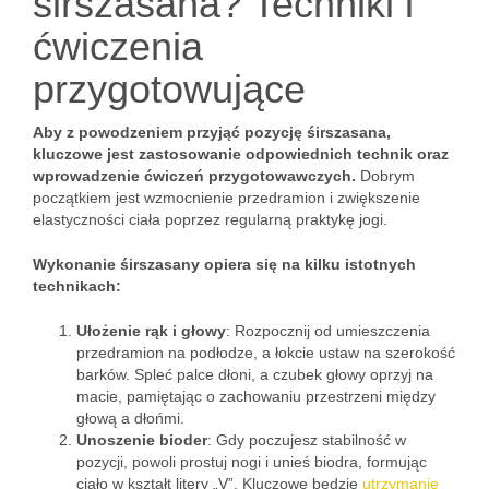
śirszasana? Techniki i
ćwiczenia
przygotowujące
Aby z powodzeniem przyjąć pozycję śirszasana,
kluczowe jest zastosowanie odpowiednich technik oraz
wprowadzenie ćwiczeń przygotowawczych.
Dobrym
początkiem jest wzmocnienie przedramion i zwiększenie
elastyczności ciała poprzez regularną praktykę jogi.
Wykonanie śirszasany opiera się na kilku istotnych
technikach:
Ułożenie rąk i głowy
: Rozpocznij od umieszczenia
przedramion na podłodze, a łokcie ustaw na szerokość
barków. Spleć palce dłoni, a czubek głowy oprzyj na
macie, pamiętając o zachowaniu przestrzeni między
głową a dłońmi.
Unoszenie bioder
: Gdy poczujesz stabilność w
pozycji, powoli prostuj nogi i unieś biodra, formując
ciało w kształt litery „V”. Kluczowe będzie
utrzymanie