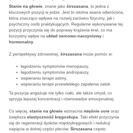
Stanie na głowie
, znane jako
śirszasana
, to jedna z
kluczowych pozycji w jodze. Jest to istotna asana odwrócona,
która znacząco wpływa na rozwój zarówno fizyczny, jak i
psychiczny osób praktykujących. Regularne wykonywanie tej
pozycji przyczynia się do poprawy krążenia krwi, co ma
korzystny wpływ na
układ sercowo-naczyniowy
i
hormonalny
.
Z perspektywy zdrowotnej,
śirszasana
może pomóc w:
łagodzeniu symptomów menopauzy,
łagodzeniu symptomów andropauzy,
wspieraniu terapii astmy,
wspieraniu terapii przewlekłego zapalenia zatok.
Ta pozycja angażuje nie tylko ciało, ale także umysł, co
sprzyja lepszej koncentracji i równowadze emocjonalnej.
Co więcej,
stanie na głowie
wzmacnia
mięśnie core
oraz
zwiększa
elastyczność kręgosłupa
. Taki efekt przyczynia
się do regeneracji dysków międzykręgowych i redukcji
napięcia w dolnej części pleców.
Śirszasana
często