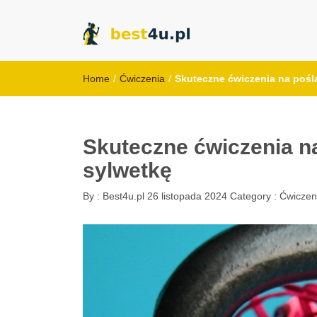
best4u.pl
Home
/
Ćwiczenia
/
Skuteczne ćwiczenia na pośl
Skuteczne ćwiczenia na
sylwetkę
By :
Best4u.pl
26 listopada 2024
Category :
Ćwiczen