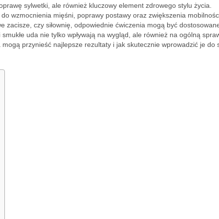
poprawę sylwetki, ale również kluczowy element zdrowego stylu życia.
się do wzmocnienia mięśni, poprawy postawy oraz zwiększenia mobilnośc
we zacisze, czy siłownię, odpowiednie ćwiczenia mogą być dostosowan
smukłe uda nie tylko wpływają na wygląd, ale również na ogólną spr
ia mogą przynieść najlepsze rezultaty i jak skutecznie wprowadzić je do 