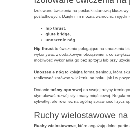
Izolowane ćwiczenia na pośladki stanowią kluczowy el
pośladkowych. Dzięki nim można wzmocnić i ujędrnić
hip thrust
,
glute bridge
,
unoszenie nóg
.
Hip thrust
to ćwiczenie polegające na unoszeniu bi
wykonywać z dodatkowym obciążeniem, co zwiększa 
możliwość wykonania go bez sprzętu lub przy użyciu 
Unoszenie nóg
to kolejna forma treningu, która sk
realizować zarówno w leżeniu na boku, jak i w pozyc
Dodanie
taśmy oporowej
do swojej rutyny trening
stymulować rozwój siły i masy mięśniowej. Regularn
sylwetkę, ale również na ogólną sprawność fizyczną
Ruchy wielostawowe na d
Ruchy wielostawowe
, które angażują dolne partie