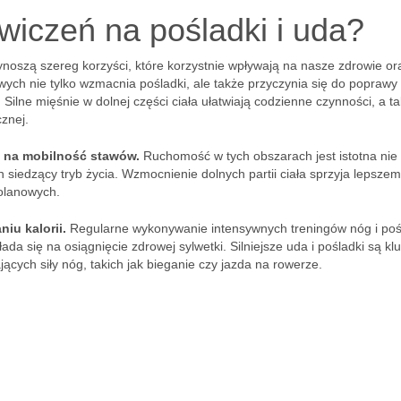
ćwiczeń na pośladki i uda?
ynoszą szereg korzyści, które korzystnie wpływają na nasze zdrowie or
ych nie tylko wzmacnia pośladki, ale także przyczynia się do poprawy
. Silne mięśnie w dolnej części ciała ułatwiają codzienne czynności, a t
znej.
 na mobilność stawów.
Ruchomość w tych obszarach jest istotna nie 
 siedzący tryb życia. Wzmocnienie dolnych partii ciała sprzyja lepsze
 kolanowych.
iu kalorii.
Regularne wykonywanie intensywnych treningów nóg i po
łada się na osiągnięcie zdrowej sylwetki. Silniejsze uda i pośladki są k
cych siły nóg, takich jak bieganie czy jazda na rowerze.