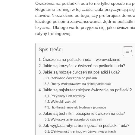
Ćwiczenia na pośladki i uda to nie tylko sposób na 
Regularne treningi w tej części ciała przyczyniają 
stawów. Niezależnie od tego, czy preferujesz domo
każdego poziomu zaawansowania. Jędrne pośladki i 
fizyczną. Dlatego warto przyjrzeć się, jakie ćwiczen
rutyny treningowej.
Spis treści
Ćwiczenia na pośladki i uda – wprowadzenie
Jakie są korzyści z ćwiczeń na pośladki i uda?
Jakie są rodzaje ćwiczeń na pośladki i uda?
Izolowane ćwiczenia na pośladki
Ruchy wielostawowe na dolne partie ciała
Jakie są najskuteczniejsze ćwiczenia na pośladki?
Przysiady i ich odmiany
Wykroki i zakroki
Hip thrust i mostek biodrowy jednonóż
Jakie są techniki i obciążenie ćwiczeń na uda?
Wykorzystanie sprzętu do ćwiczeń
Jak wygląda rutyna treningowa na pośladki i uda?
Efektywność treningu w różnych warunkach