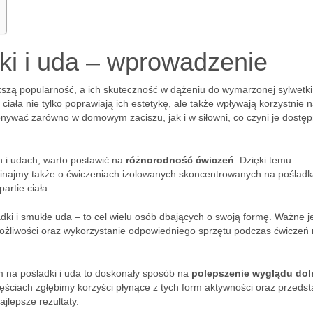
ki i uda – wprowadzenie
zą popularność, a ich skuteczność w dążeniu do wymarzonej sylwetki 
ciała nie tylko poprawiają ich estetykę, ale także wpływają korzystnie 
onywać zarówno w domowym zaciszu, jak i w siłowni, co czyni je dostę
 i udach, warto postawić na
różnorodność ćwiczeń
. Dzięki temu
inajmy także o ćwiczeniach izolowanych skoncentrowanych na poślad
artie ciała.
ki i smukłe uda – to cel wielu osób dbających o swoją formę. Ważne j
ożliwości oraz wykorzystanie odpowiedniego sprzętu podczas ćwiczeń
 na pośladki i uda to doskonały sposób na
polepszenie wyglądu do
zęściach zgłębimy korzyści płynące z tych form aktywności oraz przeds
jlepsze rezultaty.