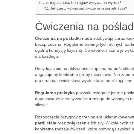
Jak regularność treningów wpływa na wyniki?
Jak często wykonywać ćwiczenia na pośladki i uda?
Ćwiczenia na poślad
Ćwiczenia na pośladki i uda
zdobywają coraz więks
bezsprzeczna. Regularne treningi tych dolnych partii 
ogólną kondycję fizyczną. Co istotne, można je wyk
dla każdego.
Decydując się na aktywność skupioną na pośladkach
angażujemy konkretne grupy mięśniowe. Nie zapom
oraz ruchach wielostawowych, które mobilizują inne p
Regularna praktyka
pozwala osiągnąć jędrne poślad
dopasowanie intensywności treningu do własnych m
siłowni.
Rozpoczęcie przygody z treningiem ukierunkowanym
partii ciała
oraz zwiększenie ich siły. W kolejnych c
konkretne rodzaje ćwiczeń, które pomogą uzyskać na