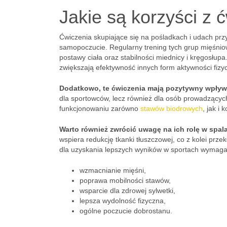
Jakie są korzyści z 
Ćwiczenia skupiające się na pośladkach i udach prz
samopoczucie. Regularny trening tych grup mięśniow
postawy ciała oraz stabilności miednicy i kręgosłupa
zwiększają efektywność innych form aktywności fizyc
Dodatkowo, te ćwiczenia mają pozytywny wpływ
dla sportowców, lecz również dla osób prowadzących
funkcjonowaniu zarówno
stawów biodrowych
, jak i
Warto również zwrócić uwagę na ich rolę w spalan
wspiera redukcję tkanki tłuszczowej, co z kolei przek
dla uzyskania lepszych wyników w sportach wymagają
wzmacnianie mięśni,
poprawa mobilności stawów,
wsparcie dla zdrowej sylwetki,
lepsza wydolność fizyczna,
ogólne poczucie dobrostanu.