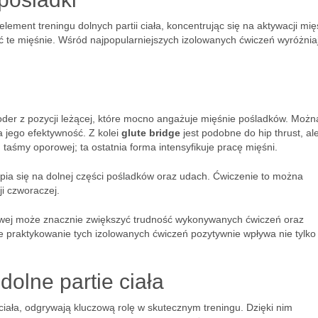
ement treningu dolnych partii ciała, koncentrując się na aktywacji mię
 te mięśnie. Wśród najpopularniejszych izolowanych ćwiczeń wyróżniaj
oder z pozycji leżącej, które mocno angażuje mięśnie pośladków. Możn
jego efektywność. Z kolei
glute bridge
jest podobne do hip thrust, al
taśmy oporowej; ta ostatnia forma intensyfikuje pracę mięśni.
upia się na dolnej części pośladków oraz udach. Ćwiczenie to można
ji czworaczej.
owej może znacznie zwiększyć trudność wykonywanych ćwiczeń oraz
e praktykowanie tych izolowanych ćwiczeń pozytywnie wpływa nie tylko
.
olne partie ciała
 ciała, odgrywają kluczową rolę w skutecznym treningu. Dzięki nim