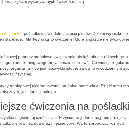
 Do najczęściej wykonywanych ćwiczeń należą:
e mięśni ud
, pośladków oraz dolnej części pleców. Z kolei
wykroki
nie 
 i stabilność.
Martwy ciąg
to ćwiczenie, które angażuje nie tylko dolne
ęśniowej poprzez stopniowe zwiększanie obciążenia dla różnych grup
jego planu treningowego przyspiesza ich rozwój. Co więcej, regularne
ności organizmu – co jest niezwykle istotne zarówno w codziennym życiu
wności fizycznej.
tyny treningowej ukierunkowanej na dolne partie ciała. Dzięki temu m
etycznym, jak i funkcjonalnym.
iejsze ćwiczenia na pośladk
ystkie mięśnie tej części ciała. Przysiad to jedno z najpopularniejszyc
śladki, ale również uda oraz mięśnie core. Warto spróbować różnych