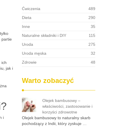
Ćwiczenia
489
Dieta
290
Inne
35
tylko
Naturalne składniki i DIY
115
 partie
Uroda
275
Uroda męska
32
Zdrowie
48
 ich
, jak i
Warto zobaczyć
ożna
Olejek bambusowy –
i?
właściwości, zastosowanie i
korzyści zdrowotne
h i
Olejek bambusowy to naturalny skarb
pochodzący z Indii, który zyskuje …