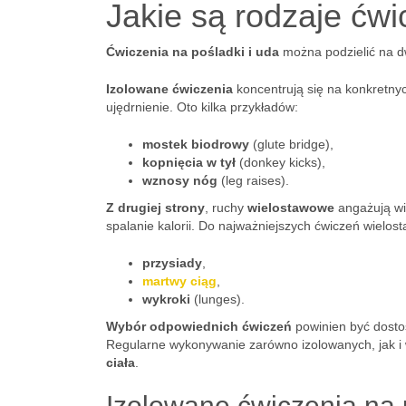
Jakie są rodzaje ćwi
Ćwiczenia na pośladki i uda
można podzielić na d
Izolowane ćwiczenia
koncentrują się na konkretny
ujędrnienie. Oto kilka przykładów:
mostek biodrowy
(glute bridge),
kopnięcia w tył
(donkey kicks),
wznosy nóg
(leg raises).
Z drugiej strony
, ruchy
wielostawowe
angażują wi
spalanie kalorii. Do najważniejszych ćwiczeń wielo
przysiady
,
martwy ciąg
,
wykroki
(lunges).
Wybór odpowiednich ćwiczeń
powinien być dosto
Regularne wykonywanie zarówno izolowanych, jak 
ciała
.
Izolowane ćwiczenia na 