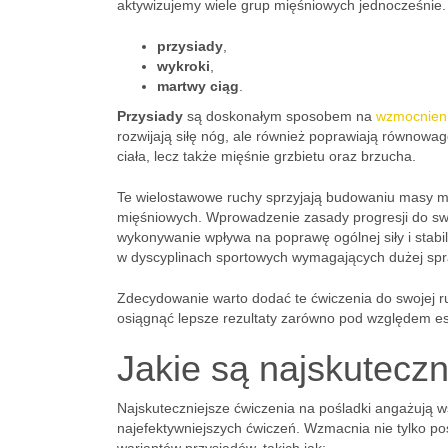
aktywizujemy wiele grup mięśniowych jednocześnie.
przysiady
,
wykroki
,
martwy ciąg
.
Przysiady
są doskonałym sposobem na
wzmocnieni
rozwijają siłę nóg, ale również poprawiają równowagę
ciała, lecz także mięśnie grzbietu oraz brzucha.
Te wielostawowe ruchy sprzyjają budowaniu masy mi
mięśniowych. Wprowadzenie zasady progresji do swo
wykonywanie wpływa na poprawę ogólnej siły i stabil
w dyscyplinach sportowych wymagających dużej spra
Zdecydowanie warto dodać te ćwiczenia do swojej ru
osiągnąć lepsze rezultaty zarówno pod względem est
Jakie są najskuteczn
Najskuteczniejsze ćwiczenia na pośladki angażują wsz
najefektywniejszych ćwiczeń. Wzmacnia nie tylko po