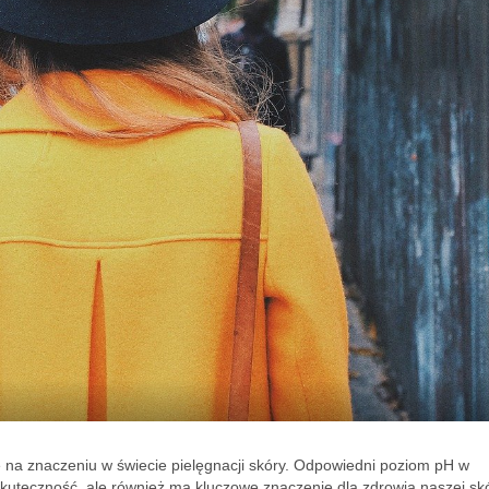
 na znaczeniu w świecie pielęgnacji skóry. Odpowiedni poziom pH w
kuteczność, ale również ma kluczowe znaczenie dla zdrowia naszej skó