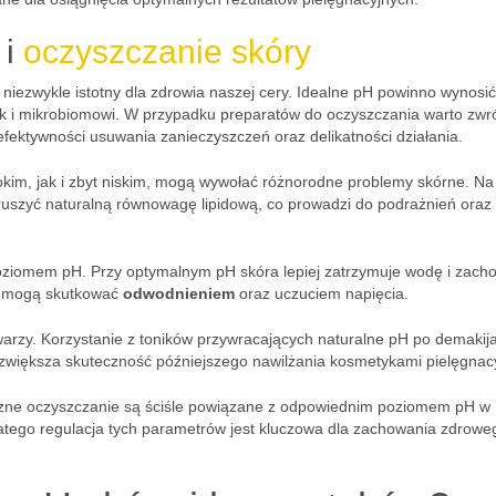
 i
oczyszczanie skóry
 niezwykle istotny dla zdrowia naszej cery. Idealne pH powinno wynosi
ak i mikrobiomowi. W przypadku preparatów do oczyszczania warto zwr
fektywności usuwania zanieczyszczeń oraz delikatności działania.
kim, jak i zbyt niskim, mogą wywołać różnorodne problemy skórne. Na
aruszyć naturalną równowagę lipidową, co prowadzi do podrażnień oraz
j poziomem pH. Przy optymalnym pH skóra lepiej zatrzymuje wodę i zach
ci mogą skutkować
odwodnieniem
oraz uczuciem napięcia.
warzy. Korzystanie z toników przywracających naturalne pH po demakij
 zwiększa skuteczność późniejszego nawilżania kosmetykami pielęgnac
eczne oczyszczanie są ściśle powiązane z odpowiednim poziomem pH w
atego regulacja tych parametrów jest kluczowa dla zachowania zdrowe