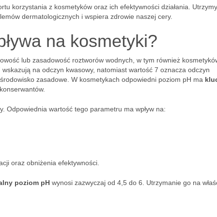
fortu korzystania z kosmetyków oraz ich efektywności działania. Utrzym
emów dermatologicznych i wspiera zdrowie naszej cery.
wpływa na kosmetyki?
wasowość lub zasadowość roztworów wodnych, w tym również kosmetykó
j 7 wskazują na odczyn kwasowy, natomiast wartość 7 oznacza odczyn
uje środowisko zasadowe. W kosmetykach odpowiedni poziom pH ma
klu
 konserwantów.
wy. Odpowiednia wartość tego parametru ma wpływ na:
ji oraz obniżenia efektywności.
alny poziom pH
wynosi zazwyczaj od 4,5 do 6. Utrzymanie go na wła