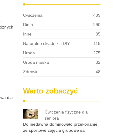
Ćwiczenia
489
o
Dieta
290
różnych
Inne
35
Naturalne składniki i DIY
115
ć
Uroda
275
Uroda męska
32
Zdrowie
48
Warto zobaczyć
owa dla
Ćwiczenia fizyczne dla
seniora
Do niedawna dominowało przekonanie,
że sportowe zajęcia grupowe są