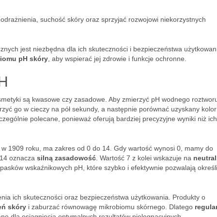
rażnienia, suchość skóry oraz sprzyjać rozwojowi niekorzystnych
nych jest niezbędna dla ich skuteczności i bezpieczeństwa użytkowan
ziomu pH skóry
, aby wspierać jej zdrowie i funkcje ochronne.
pH
kosmetyki są kwasowe czy zasadowe. Aby zmierzyć pH wodnego roztwor
rzyć go w cieczy na pół sekundy, a następnie porównać uzyskany kolor
zególnie polecane, ponieważ oferują bardziej precyzyjne wyniki niż ich
 w 1909 roku, ma zakres od 0 do 14. Gdy wartość wynosi 0, mamy do
 14 oznacza
silną zasadowość
. Wartość 7 z kolei wskazuje na
neutra
pasków wskaźnikowych pH, które szybko i efektywnie pozwalają określić
enia ich skuteczności oraz bezpieczeństwa użytkowania. Produkty o
eń skóry
i zaburzać równowagę mikrobiomu skórnego. Dlatego
regula
ane dla osiągnięcia optymalnych rezultatów pielęgnacyjnych.