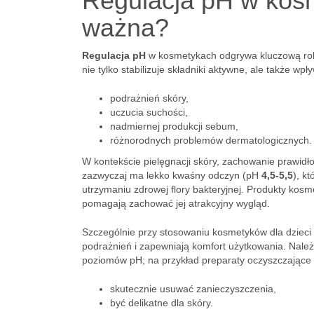
Regulacja pH w kosm
ważna?
Regulacja pH
w kosmetykach odgrywa kluczową rolę
nie tylko stabilizuje składniki aktywne, ale także 
podrażnień skóry,
uczucia suchości,
nadmiernej produkcji sebum,
różnorodnych problemów dermatologicznych.
W kontekście pielęgnacji skóry, zachowanie prawi
zazwyczaj ma lekko kwaśny odczyn (pH
4,5-5,5
), k
utrzymaniu zdrowej flory bakteryjnej. Produkty kos
pomagają zachować jej atrakcyjny wygląd.
Szczególnie przy stosowaniu kosmetyków dla dziec
podrażnień i zapewniają komfort użytkowania. Nal
poziomów pH; na przykład preparaty oczyszczające 
skutecznie usuwać zanieczyszczenia,
być delikatne dla skóry.