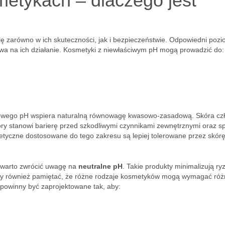
etykach – dlaczego jest
 zarówno w ich skuteczności, jak i bezpieczeństwie. Odpowiedni poz
wpływa na ich działanie. Kosmetyki z niewłaściwym pH mogą prowadzić do:
dłowego pH wspiera naturalną równowagę kwasowo-zasadową. Skóra cz
tóry stanowi barierę przed szkodliwymi czynnikami zewnętrznymi oraz sp
metyczne dostosowane do tego zakresu są lepiej tolerowane przez skórę
i warto zwrócić uwagę na
neutralne pH
. Takie produkty minimalizują ry
eży również pamiętać, że różne rodzaje kosmetyków mogą wymagać ró
powinny być zaprojektowane tak, aby: