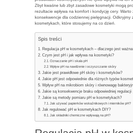
Zbyt kwaśne lub zbyt zasadowe kosmetyki mogą pro
rezultacie wpływa na komfort i kondycję cery. Warto 
konsekwencje dla codziennej pielęgnacji. Odkryjmy z
kosmetykach, które stosujemy na co dzień.
Spis treści
Regulacja pH w kosmetykach – dlaczego jest ważna
Czym jest pH i jak wpływa na kosmetyki?
Oznaczanie pH i skala pH
Wpływ pH na nawilżenie i oczyszczanie skóry
Jakie jest prawidłowe pH skóry i kosmetyków?
Jakie pH jest odpowiednie dla różnych typów kosme
Wpływ pH na mikrobiom skóry i równowagę bakteryj
Jakie są konsekwencje braku odpowiedniej regulacj
Jakie są metody pomiaru pH w kosmetykach?
Jak używać papierków wskaźnikowych i mierników pH?
Jak regulować pH w kosmetykach DIY?
Jak składniki chemiczne wpływają na pH?