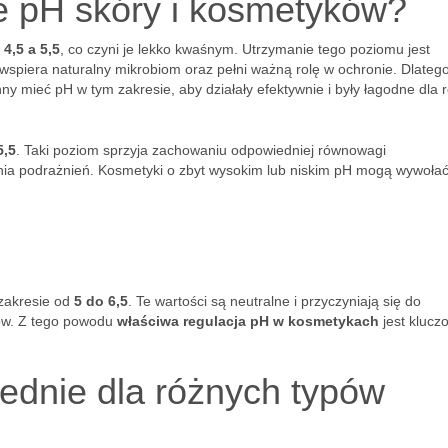
we pH skóry i kosmetyków?
y
4,5 a 5,5
, co czyni je lekko kwaśnym. Utrzymanie tego poziomu jest
 wspiera naturalny mikrobiom oraz pełni ważną rolę w ochronie. Dlateg
y mieć pH w tym zakresie, aby działały efektywnie i były łagodne dla 
5,5
. Taki poziom sprzyja zachowaniu odpowiedniej równowagi
enia podrażnień. Kosmetyki o zbyt wysokim lub niskim pH mogą wywoła
zakresie od
5 do 6,5
. Te wartości są neutralne i przyczyniają się do
ów. Z tego powodu
właściwa regulacja pH w kosmetykach
jest klucz
iednie dla różnych typów