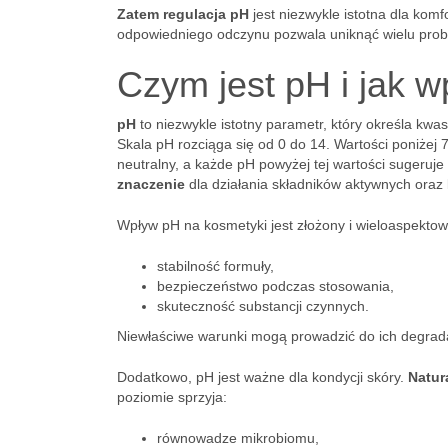
Zatem regulacja pH
jest niezwykle istotna dla kom
odpowiedniego odczynu pozwala uniknąć wielu probl
Czym jest pH i jak 
pH
to niezwykle istotny parametr, który określa k
Skala pH rozciąga się od 0 do 14. Wartości poniże
neutralny, a każde pH powyżej tej wartości suger
znaczenie
dla działania składników aktywnych oraz
Wpływ pH na kosmetyki jest złożony i wieloaspekto
stabilność formuły,
bezpieczeństwo podczas stosowania,
skuteczność substancji czynnych.
Niewłaściwe warunki mogą prowadzić do ich degradac
Dodatkowo, pH jest ważne dla kondycji skóry.
Natur
poziomie sprzyja:
równowadze mikrobiomu,