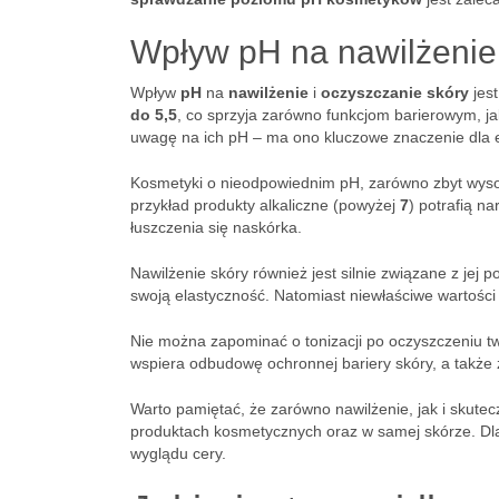
Wpływ pH na nawilżenie
Wpływ
pH
na
nawilżenie
i
oczyszczanie skóry
jest
do 5,5
, co sprzyja zarówno funkcjom barierowym, j
uwagę na ich pH – ma ono kluczowe znaczenie dla e
Kosmetyki o nieodpowiednim pH, zarówno zbyt wyso
przykład produkty alkaliczne (powyżej
7
) potrafią n
łuszczenia się naskórka.
Nawilżenie skóry również jest silnie związane z je
swoją elastyczność. Natomiast niewłaściwe wartoś
Nie można zapominać o tonizacji po oczyszczeniu t
wspiera odbudowę ochronnej bariery skóry, a także
Warto pamiętać, że zarówno nawilżenie, jak i skut
produktach kosmetycznych oraz w samej skórze. Dl
wyglądu cery.