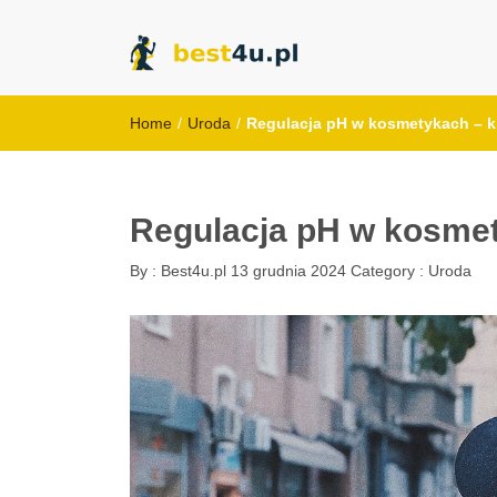
best4u.pl
Home
/
Uroda
/
Regulacja pH w kosmetykach – k
Regulacja pH w kosmet
By :
Best4u.pl
13 grudnia 2024
Category :
Uroda