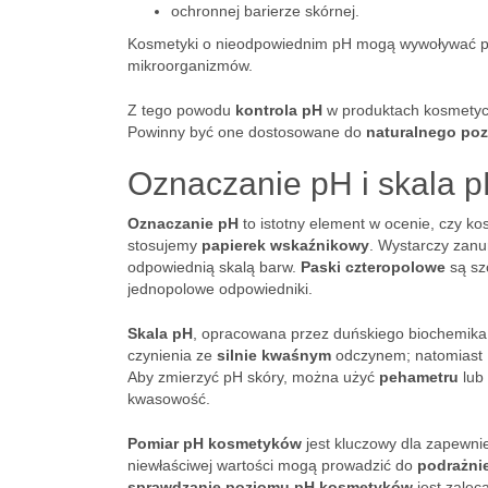
ochronnej barierze skórnej.
Kosmetyki o nieodpowiednim pH mogą wywoływać pod
mikroorganizmów.
Z tego powodu
kontrola pH
w produktach kosmetycz
Powinny być one dostosowane do
naturalnego po
Oznaczanie pH i skala 
Oznaczanie pH
to istotny element w ocenie, czy 
stosujemy
papierek wskaźnikowy
. Wystarczy zanu
odpowiednią skalą barw.
Paski czteropolowe
są szc
jednopolowe odpowiedniki.
Skala pH
, opracowana przez duńskiego biochemika
czynienia ze
silnie kwaśnym
odczynem; natomiast
Aby zmierzyć pH skóry, można użyć
pehametru
lub 
kwasowość.
Pomiar pH kosmetyków
jest kluczowy dla zapewni
niewłaściwej wartości mogą prowadzić do
podrażni
sprawdzanie poziomu pH kosmetyków
jest zalec