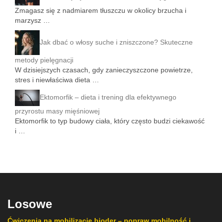
Zmagasz się z nadmiarem tłuszczu w okolicy brzucha i
marzysz …
Jak dbać o włosy suche i zniszczone? Skuteczne
metody pielęgnacji
W dzisiejszych czasach, gdy zanieczyszczone powietrze,
stres i niewłaściwa dieta …
Ektomorfik – dieta i trening dla efektywnego
przyrostu masy mięśniowej
Ektomorfik to typ budowy ciała, który często budzi ciekawość
i …
Losowe
Ćwiczenia na mobilizację bioder – popraw mobilność i