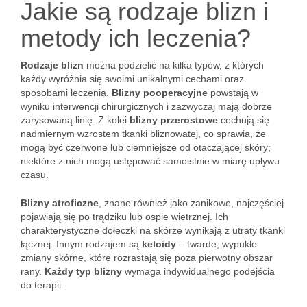
Jakie są rodzaje blizn i
metody ich leczenia?
Rodzaje blizn
można podzielić na kilka typów, z których
każdy wyróżnia się swoimi unikalnymi cechami oraz
sposobami leczenia.
Blizny pooperacyjne
powstają w
wyniku interwencji chirurgicznych i zazwyczaj mają dobrze
zarysowaną linię. Z kolei
blizny przerostowe
cechują się
nadmiernym wzrostem tkanki bliznowatej, co sprawia, że
mogą być czerwone lub ciemniejsze od otaczającej skóry;
niektóre z nich mogą ustępować samoistnie w miarę upływu
czasu.
Blizny atroficzne
, znane również jako zanikowe, najczęściej
pojawiają się po trądziku lub ospie wietrznej. Ich
charakterystyczne dołeczki na skórze wynikają z utraty tkanki
łącznej. Innym rodzajem są
keloidy
– twarde, wypukłe
zmiany skórne, które rozrastają się poza pierwotny obszar
rany.
Każdy typ blizny
wymaga indywidualnego podejścia
do terapii.