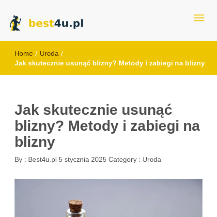
best4u.pl
Home
/
Uroda
/
Jak skutecznie usunąć blizny? Metody i zabiegi na blizny
Jak skutecznie usunąć
blizny? Metody i zabiegi na
blizny
By :
Best4u.pl
5 stycznia 2025
Category :
Uroda