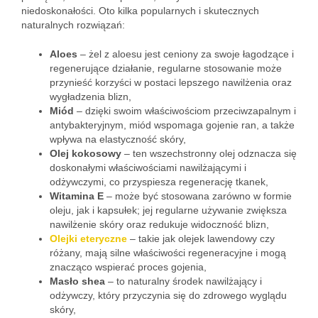
niedoskonałości. Oto kilka popularnych i skutecznych
naturalnych rozwiązań:
Aloes
– żel z aloesu jest ceniony za swoje łagodzące i
regenerujące działanie, regularne stosowanie może
przynieść korzyści w postaci lepszego nawilżenia oraz
wygładzenia blizn,
Miód
– dzięki swoim właściwościom przeciwzapalnym i
antybakteryjnym, miód wspomaga gojenie ran, a także
wpływa na elastyczność skóry,
Olej kokosowy
– ten wszechstronny olej odznacza się
doskonałymi właściwościami nawilżającymi i
odżywczymi, co przyspiesza regenerację tkanek,
Witamina E
– może być stosowana zarówno w formie
oleju, jak i kapsułek; jej regularne używanie zwiększa
nawilżenie skóry oraz redukuje widoczność blizn,
Olejki eteryczne
– takie jak olejek lawendowy czy
różany, mają silne właściwości regeneracyjne i mogą
znacząco wspierać proces gojenia,
Masło shea
– to naturalny środek nawilżający i
odżywczy, który przyczynia się do zdrowego wyglądu
skóry,