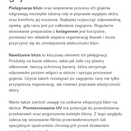
Pielęgnacja blizn
oraz wspieranie procesu ich gojenia
odgrywają niezwykle istotną rolę w poprawie wyglądu skóry
oraz komfortu jej noszenia. Najlepiej rozpocząć odpowiednią
opiekę, gdy rana jest już całkowicie zagojona. Regularne
stosowanie preparatów z
kolagenem
jest korzystne,
ponieważ ten składnik wspiera regenerację tkanek i może
przyczynić się do zmniejszenia widoczności blizn.
Nawilżanie blizn
to kluczowy element ich pielęgnacji.
Produkty na bazie silikonu, takie jak żele czy plastry
silikonowe, tworzą ochronną barierę, która utrzymuje
odpowiedni poziom wilgoci w skórze i sprzyja procesowi
gojenia. Użycie takich rozwiązań po zagojeniu rany nie tylko
przyspiesza regenerację, ale również poprawia elastyczność
skóry.
Warto także zwrócić uwagę na unikanie ekspozycji blizn na
słońce.
Promieniowanie UV
ma potencjał do powodowania
przebarwień oraz pogorszenia estetyki blizny. Z tego względu
zaleca się stosowanie filtrów przeciwsłonecznych lub
specjalnych opatrunków chroniących przed działaniem