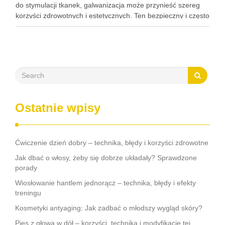
do stymulacji tkanek, galwanizacja może przynieść szereg
korzyści zdrowotnych i estetycznych. Ten bezpieczny i często
nieodczuwalny zabieg może pomóc w poprawie krążenia,
redukcji bólu oraz regeneracji tkanek, a także …
Ostatnie wpisy
Ćwiczenie dzień dobry – technika, błędy i korzyści zdrowotne
Jak dbać o włosy, żeby się dobrze układały? Sprawdzone
porady
Wiosłowanie hantlem jednorącz – technika, błędy i efekty
treningu
Kosmetyki antyaging: Jak zadbać o młodszy wygląd skóry?
Pies z głową w dół – korzyści, technika i modyfikacje tej