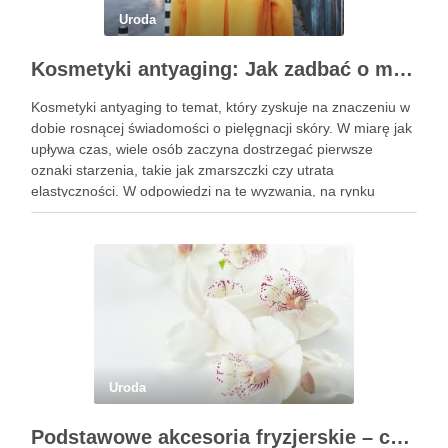
Uroda
Kosmetyki antyaging: Jak zadbać o młodszy wygląd skóry?
Kosmetyki antyaging to temat, który zyskuje na znaczeniu w
dobie rosnącej świadomości o pielęgnacji skóry. W miarę jak
upływa czas, wiele osób zaczyna dostrzegać pierwsze
oznaki starzenia, takie jak zmarszczki czy utrata
elastyczności. W odpowiedzi na te wyzwania, na rynku
pojawiają się innowacyjne produkty, które obiecują nie tylko
poprawę wyglądu, …
Uroda
Podstawowe akcesoria fryzjerskie – co powinien mieć każdy fryzjer?