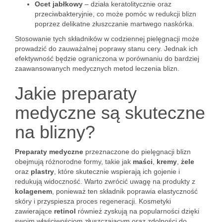
Ocet jabłkowy
– działa keratolitycznie oraz
przeciwbakteryjnie, co może pomóc w redukcji blizn
poprzez delikatne złuszczanie martwego naskórka.
Stosowanie tych składników w codziennej pielęgnacji może
prowadzić do zauważalnej poprawy stanu cery. Jednak ich
efektywność będzie ograniczona w porównaniu do bardziej
zaawansowanych medycznych metod leczenia blizn.
Jakie preparaty
medyczne są skuteczne
na blizny?
Preparaty medyczne
przeznaczone do pielęgnacji blizn
obejmują różnorodne formy, takie jak
maści
,
kremy
,
żele
oraz
plastry
, które skutecznie wspierają ich gojenie i
redukują widoczność. Warto zwrócić uwagę na produkty z
kolagenem
, ponieważ ten składnik poprawia elastyczność
skóry i przyspiesza proces regeneracji. Kosmetyki
zawierające
retinol
również zyskują na popularności dzięki
swoim właściwościom złuszczającym oraz zdolności do