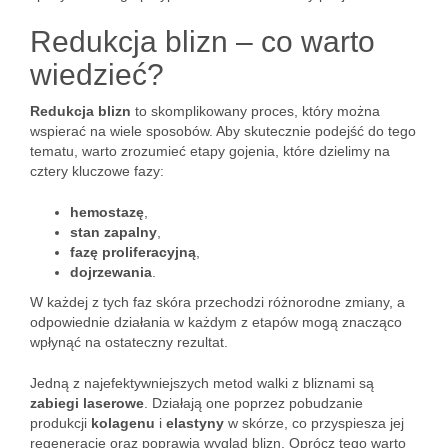
Redukcja blizn – co warto
wiedzieć?
Redukcja blizn
to skomplikowany proces, który można
wspierać na wiele sposobów. Aby skutecznie podejść do tego
tematu, warto zrozumieć etapy gojenia, które dzielimy na
cztery kluczowe fazy:
hemostazę
,
stan zapalny
,
fazę proliferacyjną
,
dojrzewania
.
W każdej z tych faz skóra przechodzi różnorodne zmiany, a
odpowiednie działania w każdym z etapów mogą znacząco
wpłynąć na ostateczny rezultat.
Jedną z najefektywniejszych metod walki z bliznami są
zabiegi laserowe
. Działają one poprzez pobudzanie
produkcji
kolagenu
i
elastyny
w skórze, co przyspiesza jej
regenerację oraz poprawia wygląd blizn. Oprócz tego warto