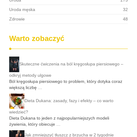
Uroda
275
Uroda męska
32
Zdrowie
48
Warto zobaczyć
Skuteczne ćwiczenia na ból kręgosłupa piersiowego –
odkryj metody ulgowe
Ból kręgosłupa piersiowego to problem, który dotyka coraz
większą liczbę …
Dieta Dukana: zasady, fazy i efekty – co warto
wiedzieć?
Dieta Dukana to jeden z najpopularniejszych modeli
żywienia, który obiecuje …
Jak zmniejszyć tłuszcz z brzucha w 2 tygodnie