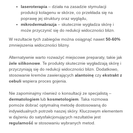
laseroterapia
– działa na zasadzie stymulacji
produkcji kolagenu w skórze, co przekłada się na
poprawę jej struktury oraz wyglądu,
mikrodermabrazja
– skutecznie wygładza skórę i
może przyczynić się do redukcji widoczności blizn.
W rezultacie tych zabiegów można osiągnąć nawet
50-60%
zmniejszenia widoczności blizny.
Alternatywnie warto rozważyć miejscowe preparaty, takie jak
żele silikonowe
. Te produkty skutecznie wygładzają skórę i
przyczyniają się do redukcji widoczności blizn. Dodatkowo,
stosowanie kremów zawierających
alantoinę
czy
ekstrakt z
cebuli
wspiera proces gojenia.
Nie zapominajmy również o konsultacji ze specjalistą –
dermatologiem
lub
kosmetologiem
. Taka rozmowa
pomoże dobrać optymalną metodę dostosowaną do
indywidualnych potrzeb naszej skóry. Kluczowym elementem
w dążeniu do satysfakcjonujących rezultatów jest
regularność
w stosowaniu wybranych metod.