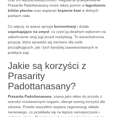
oraz ich lepszej elastyczności. Regularne praktykowanie
Prasarita Padottanasany może także pomóc w
łagodzeniu
bólów pleców
oraz wspierać
krążenie krwi
w dolnych
partiach ciała.
Co więcej, ta asana sprzyja
koncentracji
i działa
uspokajająco na umysł
, co czyni ją idealnym wyborem na
zakończenie sesji jogi przed medytacją. To wszechstronna
pozycja, która sprawdzi się zarówno dla osób
początkujących, jak i tych bardziej zaawansowanych w
praktyce jogi.
Jakie są korzyści z
Prasarity
Padottanasany?
Prasarita Padottanasana
, znana jako skłon do przodu z
szeroko rozstawionymi nogami, oferuje szereg korzyści dla
zdrowia. Przede wszystkim wspiera regenerację układu
nerwowego, co przekłada się na lepsze samopoczucie i