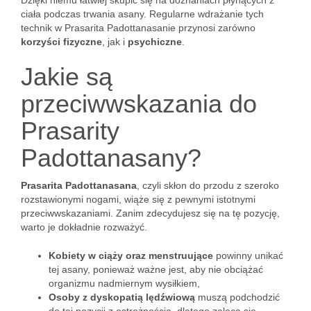
Dzięki niemu łatwiej skupić się na doznaniach płynących z
ciała podczas trwania asany. Regularne wdrażanie tych
technik w Prasarita Padottanasanie przynosi zarówno
korzyści fizyczne
, jak i
psychiczne
.
Jakie są
przeciwwskazania do
Prasarity
Padottanasany?
Prasarita Padottanasana
, czyli skłon do przodu z szeroko
rozstawionymi nogami, wiąże się z pewnymi istotnymi
przeciwwskazaniami. Zanim zdecydujesz się na tę pozycję,
warto je dokładnie rozważyć.
Kobiety w ciąży oraz menstruujące
powinny unikać
tej asany, ponieważ ważne jest, aby nie obciążać
organizmu nadmiernym wysiłkiem,
Osoby z dyskopatią lędźwiową
muszą podchodzić