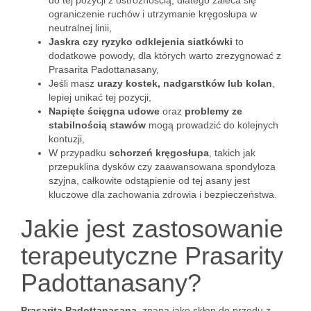
do tej pozycji z ostrożnością, dlatego zaleca się
ograniczenie ruchów i utrzymanie kręgosłupa w
neutralnej linii,
Jaskra czy ryzyko odklejenia siatkówki
to
dodatkowe powody, dla których warto zrezygnować z
Prasarita Padottanasany,
Jeśli masz
urazy kostek, nadgarstków lub kolan
,
lepiej unikać tej pozycji,
Napięte ścięgna udowe
oraz
problemy ze
stabilnością stawów
mogą prowadzić do kolejnych
kontuzji,
W przypadku
schorzeń kręgosłupa
, takich jak
przepuklina dysków czy zaawansowana spondyloza
szyjna, całkowite odstąpienie od tej asany jest
kluczowe dla zachowania zdrowia i bezpieczeństwa.
Jakie jest zastosowanie
terapeutyczne Prasarity
Padottanasany?
Prasarita Padottanasana
, znana jako skłon do przodu z