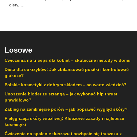
diety, …
Losowe
Ćwiczenia na triceps dla kobiet – skuteczne metody w domu
Dieta dla cukrzyków: Jak zbilansować posiłki i kontrolować
glukozę?
Polskie kosmetyki z dobrym składem – co warto wiedzieć?
Unoszenie bioder ze sztangą – jak wykonać hip thrust
prawidłowo?
Zabieg na zamknięcie porów – jak poprawić wygląd skóry?
Pielęgnacja skóry wrażliwej: Kluczowe zasady i najlepsze
kosmetyki
Ćwiczenia na spalenie tłuszczu i pozbycie się tłuszczu z