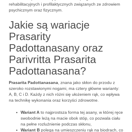
rehabilitacyjnych i profilaktycznych związanych ze zdrowiem
psychicznym oraz fizycznym.
Jakie są wariacje
Prasarity
Padottanasany oraz
Parivritta Prasarita
Padottanasana?
Prasarita Padottanasana
, znana jako skłon do przodu z
szeroko rozstawionymi nogami, ma cztery główne warianty:
A, B, C i D. Każdy z nich różni się ułożeniem rąk, co wpływa
na technikę wykonania oraz korzyści zdrowotne.
Wariant A
to najprostsza forma tej asany, w której ręce
swobodnie leżą na macie obok stóp, co pozwala ciału
na pełne rozluźnienie podczas skłonu,
Wariant B
polega na umieszczeniu rąk na biodrach, co