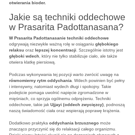
otwierania bioder.
Jakie są techniki oddechowe
w Prasarita Padottanasana?
W Prasarita Padottanasanie techniki oddechowe
odgrywają niezwykle ważną rolę w osiąganiu
głębokiego
relaksu
oraz
lepszej koncentracji
. Szczególnie istotny jest
głęboki wdech
, który nie tylko stabilizuje ciało, ale także
otwiera klatkę piersiową.
Podczas wykonywania tej pozycji warto zwrócić uwagę na
równomierny rytm oddychania
. Wdech powinien być pełny
i intensywny, natomiast wydech długi i spokojny. Takie
podejście pomaga uwolnić napięcie zgromadzone w
mięśniach, co sprzyja ogólnemu odprężeniu. Techniki
oddechowe, takie jak
Ujjayi (oddech zwycięzcy)
, podnoszą
naszą świadomość ciała oraz wspierają poprawę krążenia.
Dodatkowo praktyka
oddychania brzusznego
może
znacząco przyczynić się do relaksacji całego organizmu.