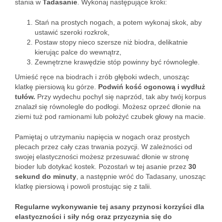
stania w
Tadasanie
. Wykonaj następujące kroki:
Stań na prostych nogach, a potem wykonaj skok, aby
ustawić szeroki rozkrok,
Postaw stopy nieco szersze niż biodra, delikatnie
kierując palce do wewnątrz,
Zewnętrzne krawędzie stóp powinny być równoległe.
Umieść ręce na biodrach i zrób głęboki wdech, unosząc
klatkę piersiową ku górze.
Podwiń kość ogonową i wydłuż
tułów.
Przy wydechu pochyl się naprzód, tak aby twój korpus
znalazł się równolegle do podłogi. Możesz oprzeć dłonie na
ziemi tuż pod ramionami lub położyć czubek głowy na macie.
Pamiętaj o utrzymaniu napięcia w nogach oraz prostych
plecach przez cały czas trwania pozycji. W zależności od
swojej elastyczności możesz przesuwać dłonie w stronę
bioder lub dotykać kostek. Pozostań w tej asanie przez
30
sekund do minuty
, a następnie wróć do Tadasany, unosząc
klatkę piersiową i powoli prostując się z talii.
Regularne wykonywanie tej asany przynosi korzyści dla
elastyczności i siły nóg oraz przyczynia się do