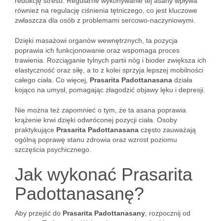
redukcję stresu. Regularne wykonywanie tej asany wpływa
również na regulację ciśnienia tętniczego, co jest kluczowe
zwłaszcza dla osób z problemami sercowo-naczyniowymi.
Dzięki masażowi organów wewnętrznych, ta pozycja
poprawia ich funkcjonowanie oraz wspomaga proces
trawienia. Rozciąganie tylnych partii nóg i bioder zwiększa ich
elastyczność oraz siłę, a to z kolei sprzyja lepszej mobilności
całego ciała. Co więcej,
Prasarita Padottanasana
działa
kojąco na umysł, pomagając złagodzić objawy lęku i depresji.
Nie można też zapomnieć o tym, że ta asana poprawia
krążenie krwi dzięki odwróconej pozycji ciała. Osoby
praktykujące
Prasarita Padottanasana
często zauważają
ogólną poprawę stanu zdrowia oraz wzrost poziomu
szczęścia psychicznego.
Jak wykonać Prasarita
Padottanasanę?
Aby przejść do
Prasarita Padottanasany
, rozpocznij od