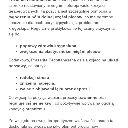
szeroko rozstawionymi nogami, oferuje wiele korzyści
terapeutycznych. Ta pozycja jest szczególnie pomocna w
łagodzeniu bólu dolnej części pleców
, co ma ogromne
znaczenie dla osób borykających się z problemami
kręgosłupa. Regularne praktykowanie tej asany przyczynia
się do:
poprawy zdrowia kręgosłupa
,
zwiększenia elastyczności mięśni pleców
.
Dodatkowo, Prasarita Padottanasana działa kojąco na
układ
nerwowy
, co sprzyja:
redukcji stresu
,
zniżeniu napięcia
,
walce z objawami lęku oraz depresji
.
Co więcej, ta pozycja wspiera procesy
trawienne
oraz
reguluje ciśnienie krwi
, co pozytywnie wpływa na ogólną
kondycję organizmu.
Ze względu na swoje terapeutyczne właściwości, asana ta
doskonale sprawdza się jako element programów