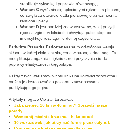
stabilizuje sylwetkę i poprawia równowagę,
Wariant C
wyróżnia się splecionymi rękami za plecami,
co zwiększa otwarcie klatki piersiowej oraz wzmacnia
ramiona i plecy,
Wariant D
jest bardziej zaawansowany; w tej pozycji
ręce są zgięte w łokciach i chwytają palce stóp, co
intensyfikuje rozciąganie dolnej części ciała.
Parivritta Prasarita Padottanasana
to odwrócona wersja
skłonu, w której ciało jest skręcone w stronę jednej nogi. Ta
modyfikacja angażuje mięśnie core i przyczynia się do
poprawy elastyczności kręgosłupa.
Każdy z tych wariantów wnosi unikalne korzyści zdrowotne i
można je dostosować do poziomu zaawansowania
praktykującego jogina.
Artykuły mogące Cię zainteresować
Jak przebiec 10 km w 40 minut? Sprawdź nasze
porady
Wzmocnij mięśnie brzucha – kilka porad
10 wskazówek, jak utrzymać formę przez cały rok
Ćwiczenia na klatkę piersiową dla kobiet