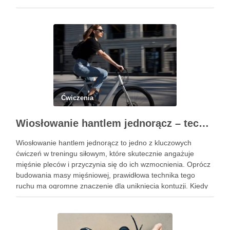
złożoności, ćwiczenie to pozwala na rozwijanie siły oraz
stabilności, co czyni je …
Ćwiczenia
Wiosłowanie hantlem jednorącz – technika, błędy i efekty treningu
Wiosłowanie hantlem jednorącz to jedno z kluczowych
ćwiczeń w treningu siłowym, które skutecznie angażuje
mięśnie pleców i przyczynia się do ich wzmocnienia. Oprócz
budowania masy mięśniowej, prawidłowa technika tego
ruchu ma ogromne znaczenie dla uniknięcia kontuzji. Kiedy
wykonujemy wiosłowanie, skupiamy się nie tylko na ruchu,
ale przede wszystkim na stabilizacji …