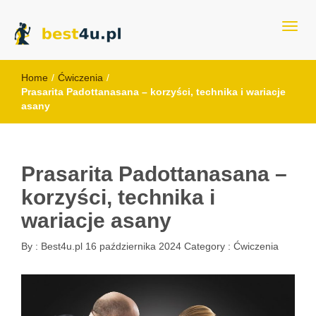
best4u.pl
Home
/
Ćwiczenia
/
Prasarita Padottanasana – korzyści, technika i wariacje
asany
Prasarita Padottanasana –
korzyści, technika i
wariacje asany
By :
Best4u.pl
16 października 2024
Category :
Ćwiczenia