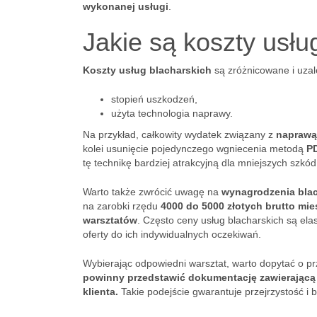
wykonanej usługi
.
Jakie są koszty usłu
Koszty usług blacharskich
są zróżnicowane i uzale
stopień uszkodzeń,
użyta technologia naprawy.
Na przykład, całkowity wydatek związany z
naprawą 
kolei usunięcie pojedynczego wgniecenia metodą
PD
tę technikę bardziej atrakcyjną dla mniejszych szkód
Warto także zwrócić uwagę na
wynagrodzenia bla
na zarobki rzędu
4000 do 5000 złotych brutto mie
warsztatów
. Często ceny usług blacharskich są el
oferty do ich indywidualnych oczekiwań.
Wybierając odpowiedni warsztat, warto dopytać o 
powinny przedstawić dokumentację zawierającą 
klienta.
Takie podejście gwarantuje przejrzystość i