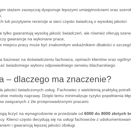
ługim stażem zazwyczaj dysponuje lepszymi umiejętnościami oraz szero
h,
 lub pozytywne recenzje w sieci często świadczą o wysokiej jakości
e tylko gwarantują wysoką jakość świadczeń, ale również oferują szere
 czy gwarancje na wykonane prace,
 w miejscu pracy może być znakomitym wskaźnikiem dbałości o szczegó
nna bazować na doświadczeniu fachowca, opiniach klientów oraz ogóln
onać świadomego wyboru odpowiedniego serwisu blacharskiego.
a – dlaczego ma znaczenie?
jakości świadczonych usług. Fachowiec z wieloletnią praktyką potrafi
ednie metody naprawy. Dzięki temu minimalizuje ryzyko popełnienia błę
ów związanych z źle przeprowadzonymi pracami.
gą liczyć na wynagrodzenie w przedziale od
6000 do 8000 złotych b
racy. Klienci często decydują się na usługi fachowców z udokumentowa
niem i gwarancją lepszej jakości obsługi.