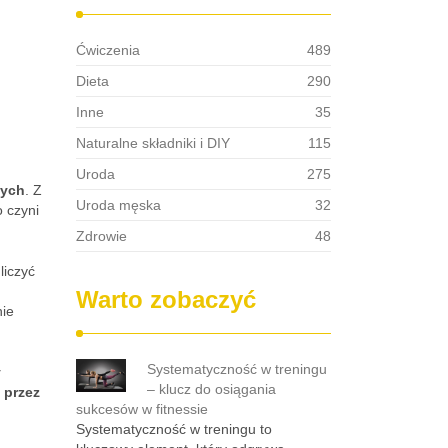
Ćwiczenia
489
Dieta
290
Inne
35
Naturalne składniki i DIY
115
Uroda
275
tych
. Z
Uroda męska
32
o czyni
Zdrowie
48
liczyć
Warto zobaczyć
nie
Systematyczność w treningu
y
– klucz do osiągania
 przez
sukcesów w fitnessie
Systematyczność w treningu to