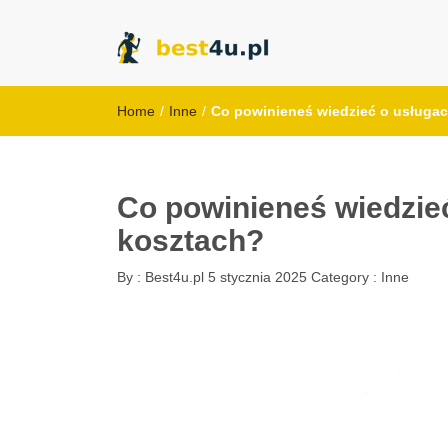
best4u.pl
Home
/
Inne
/
Co powinieneś wiedzieć o usługac
Co powinieneś wiedzieć
kosztach?
By :
Best4u.pl
5 stycznia 2025
Category :
Inne