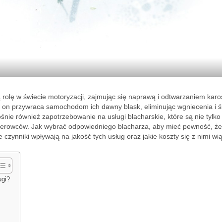
ą rolę w świecie motoryzacji, zajmując się naprawą i odtwarzaniem karos
e on przywraca samochodom ich dawny blask, eliminując wgniecenia i ś
nie również zapotrzebowanie na usługi blacharskie, które są nie tylko
kierowców. Jak wybrać odpowiedniego blacharza, aby mieć pewność, ż
czynniki wpływają na jakość tych usług oraz jakie koszty się z nimi wi
ugi?