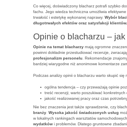
Co więcej, doświadczony blacharz potrafi szybko d
fachu. Jego wiedza techniczna umożliwia efektywne
trwałość i estetykę wykonanej naprawy.
Wybór blac
długotrwałych efektów oraz satysfakcji klientów
Opinie o blacharzu – jak
Opinie na temat blacharzy
mają ogromne znaczenie
powinni dokładnie przestudiować recenzje, zwraca
profesjonalizm personelu
. Rekomendacje znajomy
bardziej wiarygodne niż anonimowe komentarze zam
Podczas analizy opinii o blacharzu warto skupić się
ogólna tendencja – czy przeważają opinie po
treść recenzji; warto poszukiwać konkretnyc
jakość realizowanej pracy oraz czas potrzebn
Nie bez znaczenia jest także sprawdzenie, czy bla
branży
.
Wysoka jakość świadczonych usług
może
w lokalnych rankingach warsztatów samochodowyc
wydatków
i problemów. Dlatego gruntowne zbadanie