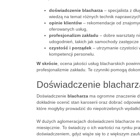
doświadczenie blacharza
– specjalista z d
wiedzą na temat różnych technik naprawczyc
opinie klientów
– rekomendacje od znajomych
oferowanych usług,
profesjonalizm zakładu
– dobre warsztaty ni
udogodnień, takich jak samochody zastępcze
czystość i porządek
– utrzymanie czystości
kompetencji personelu.
W skrócie
, ocena jakości usług blacharskich powi
profesjonalizmie zakładu. Te czynniki pomogą dok
Doświadczenie blacharz
Doświadczenie
blacharza
ma ogromne znaczenie dla 
dokładnie ocenić stan karoserii oraz dobrać odpowi
które mogłyby prowadzić do niepotrzebnych wydatk
W dużych aglomeracjach doświadczeni blacharze mo
miesięcznie. To świadczy o ich wartości na rynku p
doświadczeniem, gdyż wiąże się to z większym zaufa