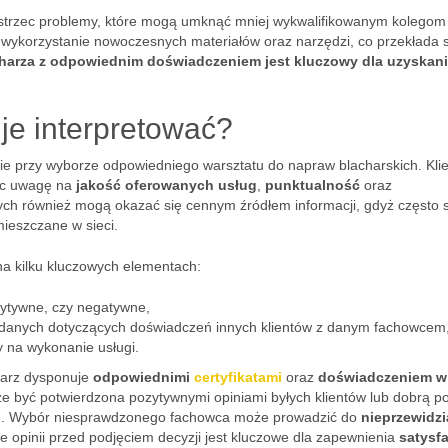
ostrzec problemy, które mogą umknąć mniej wykwalifikowanym kolegom
 wykorzystanie nowoczesnych materiałów oraz narzędzi, co przekłada s
harza z odpowiednim doświadczeniem jest kluczowy dla uzyskan
.
 je interpretować?
 przy wyborze odpowiedniego warsztatu do napraw blacharskich. Klie
jąc uwagę na
jakość oferowanych usług
,
punktualność
oraz
ch również mogą okazać się cennym źródłem informacji, gdyż często 
ieszczane w sieci.
 na kilku kluczowych elementach:
zytywne, czy negatywne,
h danych dotyczących doświadczeń innych klientów z danym fachowcem
y na wykonanie usługi.
charz dysponuje
odpowiednimi
certyfikatami
oraz
doświadczeniem w
 być potwierdzona pozytywnymi opiniami byłych klientów lub dobrą p
h. Wybór niesprawdzonego fachowca może prowadzić do
nieprzewidz
 opinii przed podjęciem decyzji jest kluczowe dla zapewnienia
satysfa