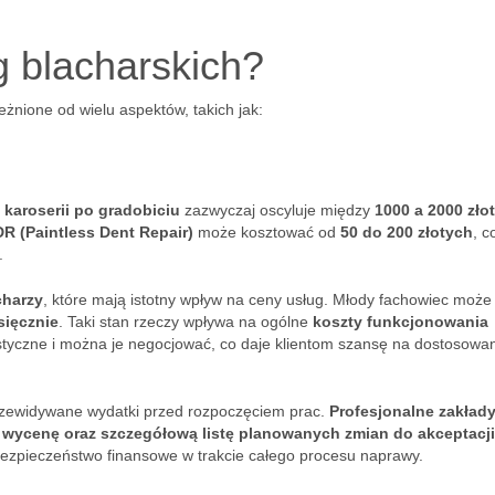
g blacharskich?
żnione od wielu aspektów, takich jak:
karoserii po gradobiciu
zazwyczaj oscyluje między
1000 a 2000 zło
R (Paintless Dent Repair)
może kosztować od
50 do 200 złotych
, c
.
charzy
, które mają istotny wpływ na ceny usług. Młody fachowiec może 
sięcznie
. Taki stan rzeczy wpływa na ogólne
koszty funkcjonowania
astyczne i można je negocjować, co daje klientom szansę na dostosowa
przewidywane wydatki przed rozpoczęciem prac.
Profesjonalne zakład
wycenę oraz szczegółową listę planowanych zmian do akceptacji
 bezpieczeństwo finansowe w trakcie całego procesu naprawy.