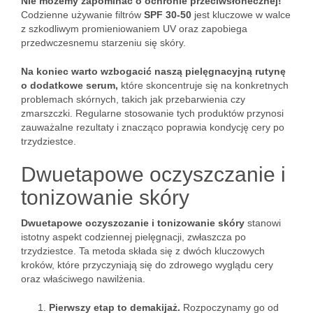
Nie możemy zapominać o ochronie przeciwsłonecznej!
Codzienne używanie filtrów
SPF 30-50
jest kluczowe w walce
z szkodliwym promieniowaniem UV oraz zapobiega
przedwczesnemu starzeniu się skóry.
Na koniec warto wzbogacić naszą pielęgnacyjną rutynę
o dodatkowe serum,
które skoncentruje się na konkretnych
problemach skórnych, takich jak przebarwienia czy
zmarszczki. Regularne stosowanie tych produktów przynosi
zauważalne rezultaty i znacząco poprawia kondycję cery po
trzydziestce.
Dwuetapowe oczyszczanie i
tonizowanie skóry
Dwuetapowe oczyszczanie i tonizowanie skóry
stanowi
istotny aspekt codziennej pielęgnacji, zwłaszcza po
trzydziestce. Ta metoda składa się z dwóch kluczowych
kroków, które przyczyniają się do zdrowego wyglądu cery
oraz właściwego nawilżenia.
Pierwszy etap to demakijaż.
Rozpoczynamy go od