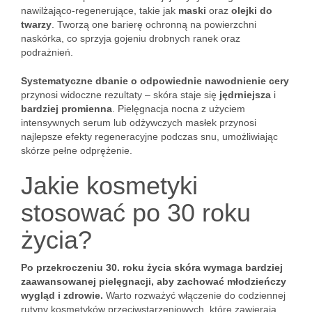
nawilżająco-regenerujące, takie jak
maski
oraz
olejki do
twarzy
. Tworzą one barierę ochronną na powierzchni
naskórka, co sprzyja gojeniu drobnych ranek oraz
podrażnień.
Systematyczne dbanie o odpowiednie nawodnienie cery
przynosi widoczne rezultaty – skóra staje się
jędrniejsza
i
bardziej promienna
. Pielęgnacja nocna z użyciem
intensywnych serum lub odżywczych masłek przynosi
najlepsze efekty regeneracyjne podczas snu, umożliwiając
skórze pełne odprężenie.
Jakie kosmetyki
stosować po 30 roku
życia?
Po przekroczeniu 30. roku życia skóra wymaga bardziej
zaawansowanej pielęgnacji, aby zachować młodzieńczy
wygląd i zdrowie.
Warto rozważyć włączenie do codziennej
rutyny kosmetyków przeciwstarzeniowych, które zawierają