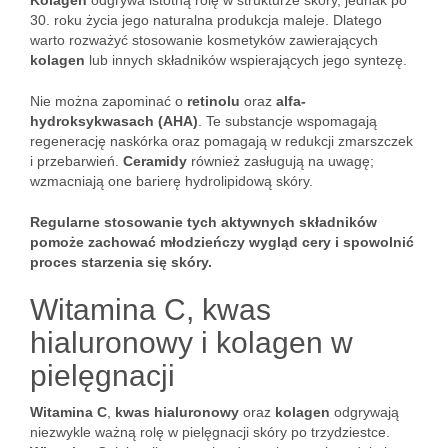
Kolagen
odgrywa istotną rolę w strukturze skóry, jednak po
30. roku życia jego naturalna produkcja maleje. Dlatego
warto rozważyć stosowanie kosmetyków zawierających
kolagen
lub innych składników wspierających jego syntezę.
Nie można zapominać o
retinolu
oraz
alfa-
hydroksykwasach (AHA)
. Te substancje wspomagają
regenerację naskórka oraz pomagają w redukcji zmarszczek
i przebarwień.
Ceramidy
również zasługują na uwagę;
wzmacniają one barierę hydrolipidową skóry.
Regularne stosowanie tych aktywnych składników
pomoże zachować młodzieńczy wygląd cery i spowolnić
proces starzenia się skóry.
Witamina C, kwas
hialuronowy i kolagen w
pielęgnacji
Witamina C
,
kwas hialuronowy
oraz
kolagen
odgrywają
niezwykle ważną rolę w pielęgnacji skóry po trzydziestce.