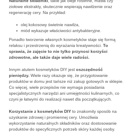
Naturalne składniki
, takie jak oleje roślinne, masła czy
ziołowe ekstrakty, skutecznie wspierają nawilżenie oraz
regenerację cery. Na przykład:
olej kokosowy świetnie nawilża,
miód wykazuje właściwości antybakteryjne.
Ponadto tworzenie własnych kosmetyków staje się formą
relaksu i przestrzenią do wyrażania kreatywności.
To
sprawia, że zajęcie to nie tylko przynosi korzyści
zdrowotne, ale także daje wiele radości.
Innym atutem kosmetyków DIY jest
oszczędność
pieniędzy.
Wiele razy okazuje się, że przygotowanie
produktów w domu jest tańsze niż zakup gotowych w sklepie.
Co więcej, wiele przepisów nie wymaga posiadania
specjalistycznych narzędzi ani umiejętności kulinarnych, co
czyni je łatwymi do realizacji nawet dla początkujących.
Korzystanie z kosmetyków DIY
to znakomity sposób na
uzyskanie zdrowej i promiennej cery. Umożliwia
wykorzystanie naturalnych składników oraz dostosowanie
produktów do specyficznych potrzeb skóry każdej osoby.