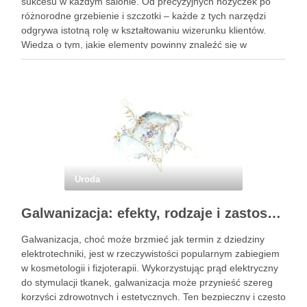
sukcesu w każdym salonie. Od precyzyjnych nożyczek po
różnorodne grzebienie i szczotki – każde z tych narzędzi
odgrywa istotną rolę w kształtowaniu wizerunku klientów.
Wiedza o tym, jakie elementy powinny znaleźć się w
profesjonalnym wyposażeniu, jest niezbędna dla fryzjerów,
którzy pragną świadczyć usługi …
Uroda
Galwanizacja: efekty, rodzaje i zastosowanie w kosmetologii
Galwanizacja, choć może brzmieć jak termin z dziedziny
elektrotechniki, jest w rzeczywistości popularnym zabiegiem
w kosmetologii i fizjoterapii. Wykorzystując prąd elektryczny
do stymulacji tkanek, galwanizacja może przynieść szereg
korzyści zdrowotnych i estetycznych. Ten bezpieczny i często