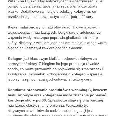
Witamina C
, jako silny antyoksydant, skutecznie redukuje
oznaki fotostarzenia, takie jak przebarwienia czy utrata
blasku. Dodatkowo stymuluje produkcję
kolagenu
, co
przekłada się na lepszą elastyczność i jędrność cery.
Kwas hialuronowy
to naturalny składnik o wyjątkowych
właściwościach nawilżających. Dzięki swojej zdolności do
wiązania wody, znacząco poprawia gładkość i strukturę
skóry. Niestety, z wiekiem jego poziom maleje, dlatego warto
sięgać po kosmetyki zawierające ten składnik.
Kolagen
jest kluczowym białkiem odpowiedzialnym za
sprężystość skóry. Z biegiem lat jego produkcja również
spada, co może prowadzić do pojawiania się zmarszczek i
zwiotczenia. Kosmetyki wzbogacone o
kolagen
wspierają
jego syntezę i pomagają odbudować strukturę cery.
Regularne stosowanie produktów z witaminą C, kwasem
hialuronowym oraz kolagenem może znacznie poprawić
kondycję skóry po 30.
Sprawia, że staje się ona bardziej
nawilżona, elastyczna i promienna. Włączenie tych
aktywnych składników do codziennej pielęgnacji jest
kluczowe dla efektywnego dbania o twarz w tym etapie życia.