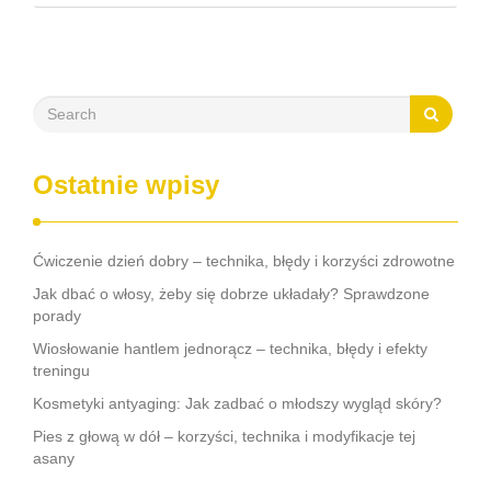
nieodczuwalny zabieg może pomóc w poprawie krążenia,
redukcji bólu oraz regeneracji tkanek, a także …
Ostatnie wpisy
Ćwiczenie dzień dobry – technika, błędy i korzyści zdrowotne
Jak dbać o włosy, żeby się dobrze układały? Sprawdzone
porady
Wiosłowanie hantlem jednorącz – technika, błędy i efekty
treningu
Kosmetyki antyaging: Jak zadbać o młodszy wygląd skóry?
Pies z głową w dół – korzyści, technika i modyfikacje tej
asany