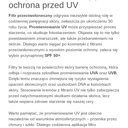
ochrona przed UV
Filtr przeciwsłoneczny
odgrywa niezwykle istotną rolę w
codziennej pielęgnacji skóry, zwłaszcza po ukończeniu 30.
roku życia.
Promieniowanie UV
może przyspieszać proces
starzenia, co skutkuje fotostarzeniem. Objawia się to nie tylko
powstawaniem zmarszczek, ale także przebarwieniami na
skórze. Dlatego warto sięgać po kosmetyki z filtrami
przeciwsłonecznymi o wysokim poziomie ochrony, zaleca się
wybór przynajmniej
SPF 50+
.
Filtry te tworzą na powierzchni skóry barierę ochronną, która
odbija i rozprasza szkodliwe promieniowanie
UVA
oraz
UVB
.
Dzięki temu znacząco zmniejsza się ryzyko wystąpienia
oparzeń słonecznych oraz uszkodzeń DNA w komórkach
skóry. Stosowanie kremów z filtrami UV nie tylko zabezpiecza
przed natychmiastowymi skutkami działania słońca, lecz
także wspiera zdrowe starzenie się naszej cery.
Warto pamiętać, że promieniowanie UV jest obecne
niezależnie od warunków atmosferycznych – przenika przez
chmury i szkło. Dlatego codzienna aplikacja filtru