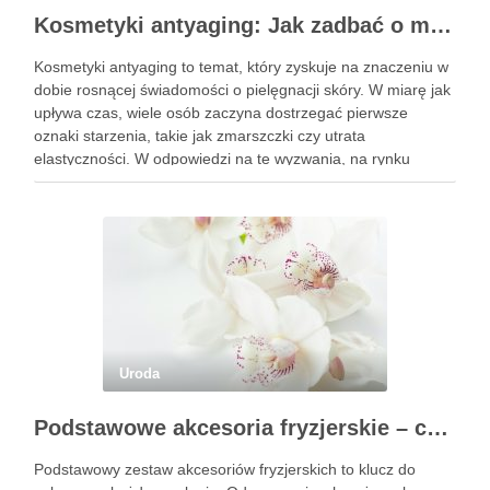
Kosmetyki antyaging: Jak zadbać o młodszy wygląd skóry?
Kosmetyki antyaging to temat, który zyskuje na znaczeniu w
dobie rosnącej świadomości o pielęgnacji skóry. W miarę jak
upływa czas, wiele osób zaczyna dostrzegać pierwsze
oznaki starzenia, takie jak zmarszczki czy utrata
elastyczności. W odpowiedzi na te wyzwania, na rynku
pojawiają się innowacyjne produkty, które obiecują nie tylko
poprawę wyglądu, …
Uroda
Podstawowe akcesoria fryzjerskie – co powinien mieć każdy fryzjer?
Podstawowy zestaw akcesoriów fryzjerskich to klucz do