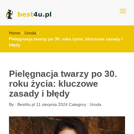
best4u.pl
Home
/
Uroda
/
Pielęgnacja twarzy po 30. roku życia: kluczowe zasady i
błędy
Pielęgnacja twarzy po 30.
roku życia: kluczowe
zasady i błędy
By :
Best4u.pl
11 sierpnia 2024
Category :
Uroda