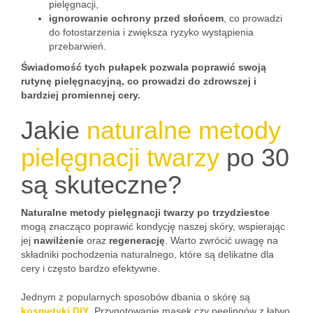
pielęgnacji,
ignorowanie ochrony przed słońcem
, co prowadzi
do fotostarzenia i zwiększa ryzyko wystąpienia
przebarwień.
Świadomość tych pułapek pozwala poprawić swoją
rutynę pielęgnacyjną, co prowadzi do zdrowszej i
bardziej promiennej cery.
Jakie
naturalne metody
pielęgnacji twarzy
po 30
są skuteczne?
Naturalne metody pielęgnacji twarzy po trzydziestce
mogą znacząco poprawić kondycję naszej skóry, wspierając
jej
nawilżenie
oraz
regenerację
. Warto zwrócić uwagę na
składniki pochodzenia naturalnego, które są delikatne dla
cery i często bardzo efektywne.
Jednym z popularnych sposobów dbania o skórę są
kosmetyki DIY
. Przygotowanie masek czy peelingów z łatwo