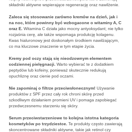
składniki aktywne wspierające regenerację oraz nawilżenie.
Zaleca się stosowanie zarówno kremów na dzień, jak i
na noc, które powinny być wzbogacone o witaminy A, C
oraz E.
Witamina C działa jako mocny antyoksydant; nie tylko
rozjaśnia cerę, ale także wspomaga produkcję kolagenu.
Kwas hialuronowy jest doskonałym środkiem nawilżającym,
co ma kluczowe znaczenie w tym etapie życia.
Kremy pod oczy stają się nieodzownym elementem
codziennej pielęgnacji.
Warto wybierać te z dodatkiem
peptydów lub kofeiny, ponieważ skutecznie redukują
opuchliznę oraz cienie pod oczami.
Nie zapominaj o filtrze przeciwsłonecznym!
Używanie
produktów z SPF przez cały rok chroni skórę przed
szkodliwym działaniem promieni UV i pomaga zapobiegać
przedwczesnemu starzeniu się skóry.
Serum przeciwstarzeniowe to kolejna istotna kategoria
kosmetyków po trzydziestce.
Te produkty często zawierają
skoncentrowane składniki aktywne, takie jak retinol czy