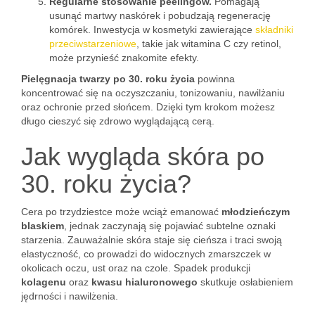
Regularne stosowanie peelingów.
Pomagają
usunąć martwy naskórek i pobudzają regenerację
komórek. Inwestycja w kosmetyki zawierające
składniki
przeciwstarzeniowe
, takie jak witamina C czy retinol,
może przynieść znakomite efekty.
Pielęgnacja twarzy po 30. roku życia
powinna
koncentrować się na oczyszczaniu, tonizowaniu, nawilżaniu
oraz ochronie przed słońcem. Dzięki tym krokom możesz
długo cieszyć się zdrowo wyglądającą cerą.
Jak wygląda skóra po
30. roku życia?
Cera po trzydziestce może wciąż emanować
młodzieńczym
blaskiem
, jednak zaczynają się pojawiać subtelne oznaki
starzenia. Zauważalnie skóra staje się cieńsza i traci swoją
elastyczność, co prowadzi do widocznych zmarszczek w
okolicach oczu, ust oraz na czole. Spadek produkcji
kolagenu
oraz
kwasu hialuronowego
skutkuje osłabieniem
jędrności i nawilżenia.