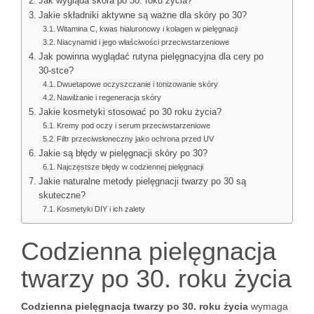
Jak wygląda skóra po 30. roku życia?
Jakie składniki aktywne są ważne dla skóry po 30?
Witamina C, kwas hialuronowy i kolagen w pielęgnacji
Niacynamid i jego właściwości przeciwstarzeniowe
Jak powinna wyglądać rutyna pielęgnacyjna dla cery po
30-stce?
Dwuetapowe oczyszczanie i tonizowanie skóry
Nawilżanie i regeneracja skóry
Jakie kosmetyki stosować po 30 roku życia?
Kremy pod oczy i serum przeciwstarzeniowe
Filtr przeciwsłoneczny jako ochrona przed UV
Jakie są błędy w pielęgnacji skóry po 30?
Najczęstsze błędy w codziennej pielęgnacji
Jakie naturalne metody pielęgnacji twarzy po 30 są
skuteczne?
Kosmetyki DIY i ich zalety
Codzienna pielęgnacja
twarzy po 30. roku życia
Codzienna pielęgnacja twarzy po 30. roku życia
wymaga