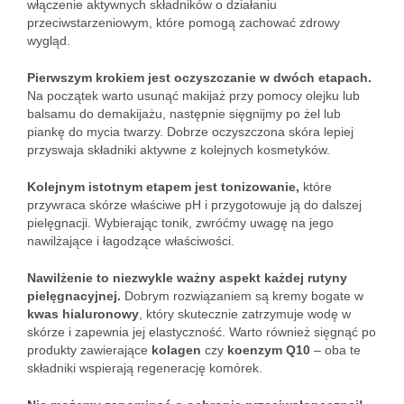
włączenie aktywnych składników o działaniu
przeciwstarzeniowym, które pomogą zachować zdrowy
wygląd.
Pierwszym krokiem jest oczyszczanie w dwóch etapach.
Na początek warto usunąć makijaż przy pomocy olejku lub
balsamu do demakijażu, następnie sięgnijmy po żel lub
piankę do mycia twarzy. Dobrze oczyszczona skóra lepiej
przyswaja składniki aktywne z kolejnych kosmetyków.
Kolejnym istotnym etapem jest tonizowanie,
które
przywraca skórze właściwe pH i przygotowuje ją do dalszej
pielęgnacji. Wybierając tonik, zwróćmy uwagę na jego
nawilżające i łagodzące właściwości.
Nawilżenie to niezwykle ważny aspekt każdej rutyny
pielęgnacyjnej.
Dobrym rozwiązaniem są kremy bogate w
kwas hialuronowy
, który skutecznie zatrzymuje wodę w
skórze i zapewnia jej elastyczność. Warto również sięgnąć po
produkty zawierające
kolagen
czy
koenzym Q10
– oba te
składniki wspierają regenerację komórek.