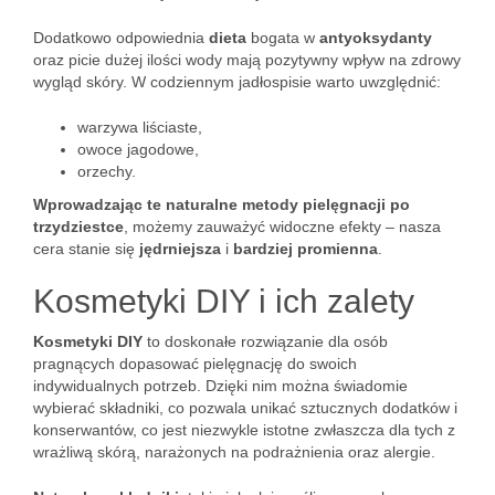
Dodatkowo odpowiednia
dieta
bogata w
antyoksydanty
oraz picie dużej ilości wody mają pozytywny wpływ na zdrowy
wygląd skóry. W codziennym jadłospisie warto uwzględnić:
warzywa liściaste,
owoce jagodowe,
orzechy.
Wprowadzając te naturalne metody pielęgnacji po
trzydziestce
, możemy zauważyć widoczne efekty – nasza
cera stanie się
jędrniejsza
i
bardziej promienna
.
Kosmetyki DIY i ich zalety
Kosmetyki DIY
to doskonałe rozwiązanie dla osób
pragnących dopasować pielęgnację do swoich
indywidualnych potrzeb. Dzięki nim można świadomie
wybierać składniki, co pozwala unikać sztucznych dodatków i
konserwantów, co jest niezwykle istotne zwłaszcza dla tych z
wrażliwą skórą, narażonych na podrażnienia oraz alergie.