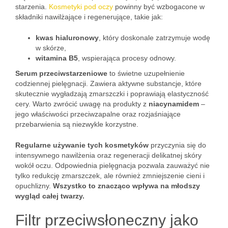
starzenia.
Kosmetyki pod oczy
powinny być wzbogacone w
składniki nawilżające i regenerujące, takie jak:
kwas hialuronowy
, który doskonale zatrzymuje wodę
w skórze,
witamina B5
, wspierająca procesy odnowy.
Serum przeciwstarzeniowe
to świetne uzupełnienie
codziennej pielęgnacji. Zawiera aktywne substancje, które
skutecznie wygładzają zmarszczki i poprawiają elastyczność
cery. Warto zwrócić uwagę na produkty z
niacynamidem
–
jego właściwości przeciwzapalne oraz rozjaśniające
przebarwienia są niezwykle korzystne.
Regularne używanie tych kosmetyków
przyczynia się do
intensywnego nawilżenia oraz regeneracji delikatnej skóry
wokół oczu. Odpowiednia pielęgnacja pozwala zauważyć nie
tylko redukcję zmarszczek, ale również zmniejszenie cieni i
opuchlizny.
Wszystko to znacząco wpływa na młodszy
wygląd całej twarzy.
Filtr przeciwsłoneczny jako