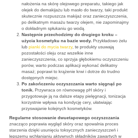
nałożenia na skórę olejowego preparatu, takiego jak
olejek do demakijażu lub masło do twarzy, taki produkt
skutecznie rozpuszcza makijaż oraz zanieczyszczenia,
po delikatnym masażu twarzy olejem, nie zapominajmy
o dokładnym spłukaniu go wodą.
Następnie przechodzimy do drugiego kroku –
użycia kosmetyku na bazie wody.
Przykładowo żelu
lub
pianki do mycia twarzy
, te produkty usuwają
pozostałości oleju oraz wszelkie inne
zanieczyszczenia, co sprzyja głębokiemu oczyszczeniu
porów, warto podczas aplikacji wykonać delikatny
masaż; poprawi to krążenie krwi i dotrze do trudno
dostępnych miejsc.
Po zakończeniu oczyszczania warto sięgnąć po
tonik.
Przywraca on równowagę pH skóry i
przygotowuje ją na dalsze etapy pielęgnacji, tonizacja
korzystnie wpływa na kondycję cery, ułatwiając
przyswajanie kolejnych kosmetyków.
Regularne stosowanie dwuetapowego oczyszczania
znacząco poprawia wygląd skóry oraz spowalnia proces
starzenia dzięki usunięciu toksycznych zanieczyszczeń i
lepszemu wchłanianiu aktywnych składników zawartych w