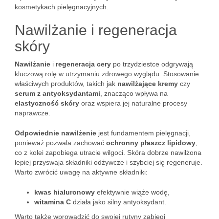
kosmetykach pielęgnacyjnych.
Nawilżanie i regeneracja
skóry
Nawilżanie
i
regeneracja cery
po trzydziestce odgrywają
kluczową rolę w utrzymaniu zdrowego wyglądu. Stosowanie
właściwych produktów, takich jak
nawilżające kremy
czy
serum z antyoksydantami
, znacząco wpływa na
elastyczność skóry
oraz wspiera jej naturalne procesy
naprawcze.
Odpowiednie nawilżenie
jest fundamentem pielęgnacji,
ponieważ pozwala zachować
ochronny płaszcz lipidowy
,
co z kolei zapobiega utracie wilgoci. Skóra dobrze nawilżona
lepiej przyswaja składniki odżywcze i szybciej się regeneruje.
Warto zwrócić uwagę na aktywne składniki:
kwas hialuronowy
efektywnie wiąże wodę,
witamina C
działa jako silny antyoksydant.
Warto także wprowadzić do swojej rutyny zabiegi