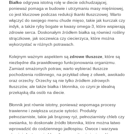
Białko
odgrywa istotną rolę w diecie odchudzającej,
ponieważ pomaga w budowie i utrzymaniu masy mięśniowej,
co jest kluczowe podczas redukcji tkanki tłuszczowej. Warto
włączyć do swojego menu chude mięso, takie jak kurczak czy
indyk, a także ryby bogate w kwasy omega-3, które wspierają
zdrowie serca. Doskonałym źródłem białka są również rośliny
strączkowe, jak soczewica czy ciecierzyca, które można
wykorzystać w różnych potrawach.
Kolejnym ważnym aspektem są
zdrowe tłuszcze
, które są
niezbędne dla prawidłowego funkcjonowania organizmu.
Zamiast smażonych potraw, warto wybierać tłuszcze
pochodzenia roślinnego, na przykład oliwę z oliwek, awokado
oraz orzechy. Orzechy są nie tylko źródłem zdrowych
tłuszczów, ale także białka i błonnika, co czyni je idealną
przekąską dla osób na diecie.
Błonnik jest równie istotny, ponieważ wspomaga procesy
trawienne i zwiększa uczucie sytości. Produkty
pełnoziarniste, takie jak brązowy ryż, pełnoziarnisty chleb czy
owsianka, to doskonałe źródło błonnika, które można łatwo
wprowadzić do codziennego jadłospisu. Owoce i warzywa