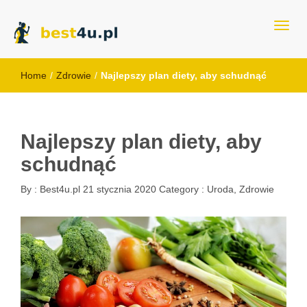
best4u.pl
Home
/
Zdrowie
/
Najlepszy plan diety, aby schudnąć
Najlepszy plan diety, aby
schudnąć
By :
Best4u.pl
21 stycznia 2020
Category :
Uroda
,
Zdrowie