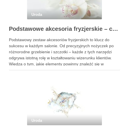
Uroda
Podstawowe akcesoria fryzjerskie – co powinien mieć każdy fryzjer?
Podstawowy zestaw akcesoriów fryzjerskich to klucz do
sukcesu w każdym salonie. Od precyzyjnych nożyczek po
różnorodne grzebienie i szczotki – każde z tych narzędzi
odgrywa istotną rolę w kształtowaniu wizerunku klientów.
Wiedza o tym, jakie elementy powinny znaleźć się w
profesjonalnym wyposażeniu, jest niezbędna dla fryzjerów,
którzy pragną świadczyć usługi …
Uroda