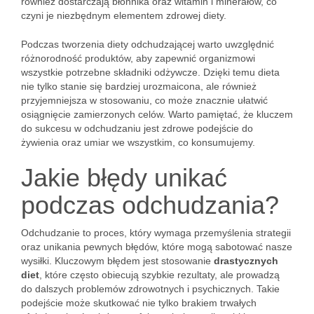
również dostarczają błonnika oraz witamin i minerałów, co
czyni je niezbędnym elementem zdrowej diety.
Podczas tworzenia diety odchudzającej warto uwzględnić
różnorodność produktów, aby zapewnić organizmowi
wszystkie potrzebne składniki odżywcze. Dzięki temu dieta
nie tylko stanie się bardziej urozmaicona, ale również
przyjemniejsza w stosowaniu, co może znacznie ułatwić
osiągnięcie zamierzonych celów. Warto pamiętać, że kluczem
do sukcesu w odchudzaniu jest zdrowe podejście do
żywienia oraz umiar we wszystkim, co konsumujemy.
Jakie błędy unikać
podczas odchudzania?
Odchudzanie to proces, który wymaga przemyślenia strategii
oraz unikania pewnych błędów, które mogą sabotować nasze
wysiłki. Kluczowym błędem jest stosowanie
drastycznych
diet
, które często obiecują szybkie rezultaty, ale prowadzą
do dalszych problemów zdrowotnych i psychicznych. Takie
podejście może skutkować nie tylko brakiem trwałych