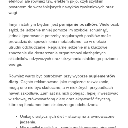
efektów, ale również tzw. efektem jo-jo, czyli szybkim
powrotem do wcześniejszych nawyków żywieniowych oraz
wagi.
Innym istotnym błędem jest
pomijanie posiłków
. Wiele osób
sądzi, że jedzenie mniej pomoże im szybciej schudnąć,
jednak ignorowanie potrzeby regularnych posiłków może
prowadzić do spowolnienia metabolizmu, co w efekcie
utrudni odchudzanie. Regularne jedzenie ma kluczowe
znaczenie dla dostarczania organizmowi niezbędnych
składników odżywczych oraz utrzymania stabilnego poziomu
energii.
Również warto być ostrożnym przy wyborze
suplementów
diety
. Często reklamowane jako magiczne rozwiązanie,
mogą one nie być skuteczne, a w niektórych przypadkach
nawet szkodliwe. Zamiast na nich polegać, lepiej inwestować
w zdrową, zrównoważoną dietę oraz aktywność fizyczną,
które są fundamentami skutecznego odchudzania.
Unikaj drastycznych diet – stawiaj na zrównoważone
jedzenie.
Nie pomijaj posiłków – regularność pomaga utrzymać