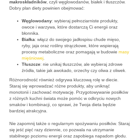
makroskładników
, czyli węglowodanów, białek i tłuszczów.
Dobry plan diety powinien obejmować:
Węglowodany
: wybieraj pełnoziarniste produkty,
owoce i warzywa, które dostarczą Ci energii oraz
błonnika.
Białka
: włącz do swojego jadłospisu chude mięso,
ryby, jaja oraz rośliny strączkowe, które wspierają
procesy metaboliczne oraz pomagają w budowie
masy
mięśniowej
.
Tłuszcze
: nie unikaj tłuszczów, ale wybieraj zdrowe
źródła, takie jak awokado, orzechy czy oliwa z oliwek.
Różnorodność również odgrywa kluczową rolę w diecie.
Staraj się wprowadzać różne produkty, aby uniknąć
monotonii i zachować motywację. Przygotowywanie posiłków
z różnych kuchni świata może pomóc w odkryciu nowych
smaków i kombinacji, co sprawi, że Twoja dieta będzie
bardziej atrakcyjna.
Nie zapomnij także o regularnym spożywaniu posiłków. Staraj
się jeść pięć razy dziennie, co pozwala na utrzymanie
stabilnego poziomu energii oraz zapobiega napadom głodu.