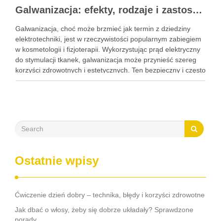
Galwanizacja: efekty, rodzaje i zastosowanie w kosmetologii
Galwanizacja, choć może brzmieć jak termin z dziedziny
elektrotechniki, jest w rzeczywistości popularnym zabiegiem
w kosmetologii i fizjoterapii. Wykorzystując prąd elektryczny
do stymulacji tkanek, galwanizacja może przynieść szereg
korzyści zdrowotnych i estetycznych. Ten bezpieczny i często
nieodczuwalny zabieg może pomóc w poprawie krążenia,
redukcji bólu oraz regeneracji tkanek, a także …
Ostatnie wpisy
Ćwiczenie dzień dobry – technika, błędy i korzyści zdrowotne
Jak dbać o włosy, żeby się dobrze układały? Sprawdzone
porady