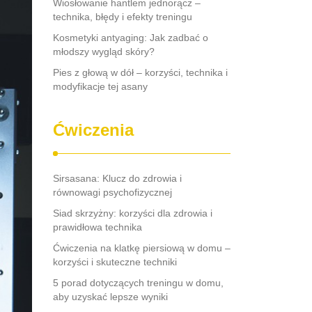
Wiosłowanie hantlem jednorącz –
technika, błędy i efekty treningu
Kosmetyki antyaging: Jak zadbać o
młodszy wygląd skóry?
Pies z głową w dół – korzyści, technika i
modyfikacje tej asany
Ćwiczenia
Sirsasana: Klucz do zdrowia i
równowagi psychofizycznej
Siad skrzyżny: korzyści dla zdrowia i
prawidłowa technika
Ćwiczenia na klatkę piersiową w domu –
korzyści i skuteczne techniki
5 porad dotyczących treningu w domu,
aby uzyskać lepsze wyniki