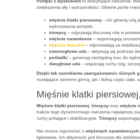
Pompki z wyskokiem
to ekscytujące ćwiczenie, kt
zwiększenia siły i wytrzymałości. Główne partie mię
mięśnie klatki piersiowej
– ich główną rolą j
wykonywania pompek,
tricepsy
– odgrywają kluczową rolę w prostow
mięśnie naramienne
– wspomagają unoszeni
mięśnie brzucha
– odpowiadają za stabilizacj
czworogłowe uda
– aktywują się podczas sk
pośladki
– generują niezbędną moc do wykonan
dwugłowe uda
– wspierają ruchy nóg, szcze
Dzięki tak szerokiemu zaangażowaniu różnych 
rozwijające zarówno górną, jak i dolną część ciała, 
Mięśnie klatki piersiowe
Mięśnie klatki piersiowej
,
tricepsy
oraz
mięśnie 
trakcie tego dynamicznego ćwiczenia największe 
ruchy pchające i stabilizacyjne.
Tricepsy
wspomaga
Nie można zapominać o
mięśniach naramiennych
lądowania. Ich aktywność jest kluczowa dla stabiliz