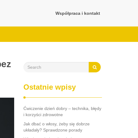
Współpraca i kontakt
bez
Ostatnie wpisy
Ćwiczenie dzień dobry – technika, błędy
i korzyści zdrowotne
Jak dbać o włosy, żeby się dobrze
układały? Sprawdzone porady