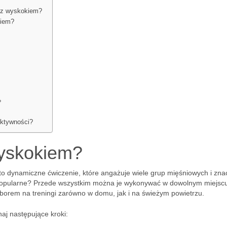
 z wyskokiem?
kiem?
?
ektywności?
wyskokiem?
 to dynamiczne ćwiczenie, które angażuje wiele grup mięśniowych i zn
 popularne? Przede wszystkim można je wykonywać w dowolnym miejscu
borem na treningi zarówno w domu, jak i na świeżym powietrzu.
j następujące kroki: