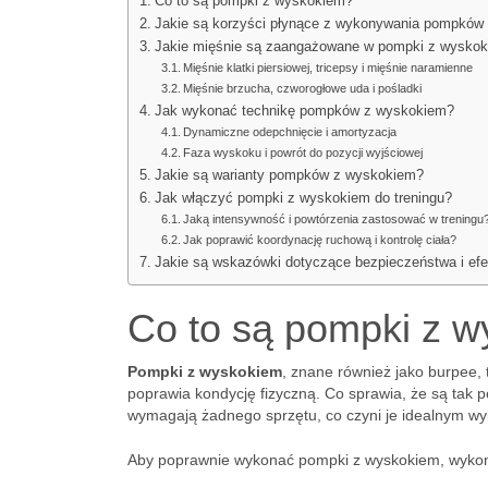
Co to są pompki z wyskokiem?
Jakie są korzyści płynące z wykonywania pompków
Jakie mięśnie są zaangażowane w pompki z wysko
Mięśnie klatki piersiowej, tricepsy i mięśnie naramienne
Mięśnie brzucha, czworogłowe uda i pośladki
Jak wykonać technikę pompków z wyskokiem?
Dynamiczne odepchnięcie i amortyzacja
Faza wyskoku i powrót do pozycji wyjściowej
Jakie są warianty pompków z wyskokiem?
Jak włączyć pompki z wyskokiem do treningu?
Jaką intensywność i powtórzenia zastosować w treningu
Jak poprawić koordynację ruchową i kontrolę ciała?
Jakie są wskazówki dotyczące bezpieczeństwa i ef
Co to są pompki z 
Pompki z wyskokiem
, znane również jako burpee,
poprawia kondycję fizyczną. Co sprawia, że są tak
wymagają żadnego sprzętu, co czyni je idealnym wy
Aby poprawnie wykonać pompki z wyskokiem, wykona