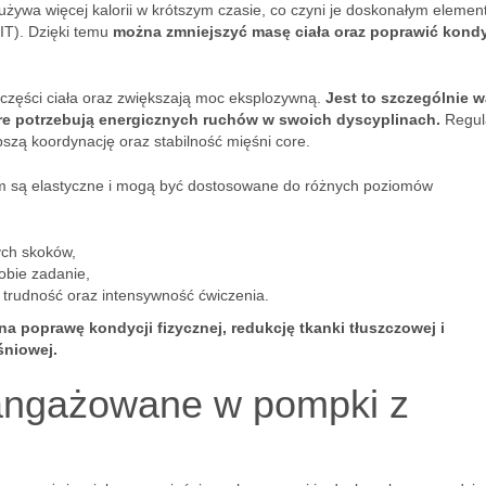
ywa więcej kalorii w krótszym czasie, co czyni je doskonałym eleme
IIT). Dzięki temu
można zmniejszyć masę ciała oraz poprawić kond
j części ciała oraz zwiększają moc eksplozywną.
Jest to szczególnie 
óre potrzebują energicznych ruchów w swoich dyscyplinach.
Regul
szą koordynację oraz stabilność mięśni core.
m są elastyczne i mogą być dostosowane do różnych poziomów
ych skoków,
obie zadanie,
trudność oraz intensywność ćwiczenia.
 poprawę kondycji fizycznej, redukcję tkanki tłuszczowej i
śniowej.
aangażowane w pompki z