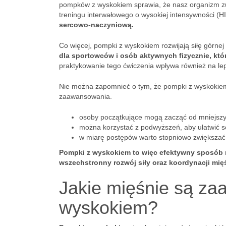
pompków z wyskokiem sprawia, że nasz organizm zuż
treningu interwałowego o wysokiej intensywności (H
sercowo-naczyniową.
Co więcej, pompki z wyskokiem rozwijają siłę górne
dla sportowców i osób aktywnych fizycznie, kt
praktykowanie tego ćwiczenia wpływa również na lep
Nie można zapomnieć o tym, że pompki z wyskokie
zaawansowania.
osoby początkujące mogą zacząć od mniejsz
można korzystać z podwyższeń, aby ułatwić s
w miarę postępów warto stopniowo zwiększać 
Pompki z wyskokiem to więc efektywny sposób na
wszechstronny rozwój siły oraz koordynacji mię
Jakie mięśnie są z
wyskokiem?