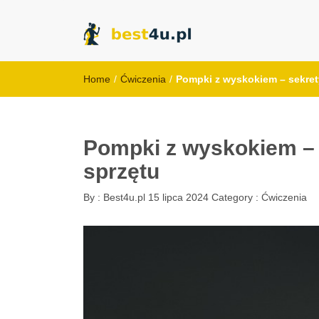
best4u.pl
Home
/
Ćwiczenia
/
Pompki z wyskokiem – sekret
Pompki z wyskokiem – 
sprzętu
By :
Best4u.pl
15 lipca 2024
Category :
Ćwiczenia