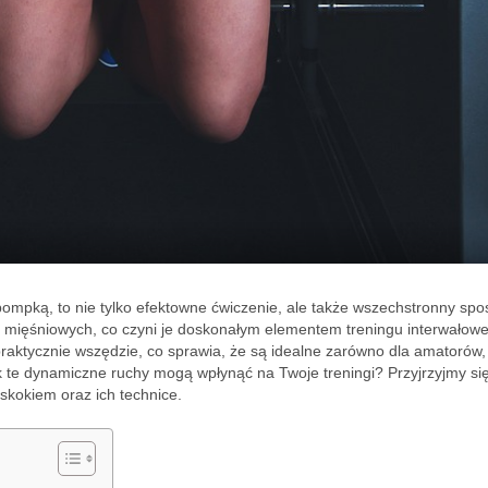
ompką, to nie tylko efektowne ćwiczenie, ale także wszechstronny sp
p mięśniowych, co czyni je doskonałym elementem treningu interwałow
aktycznie wszędzie, co sprawia, że są idealne zarówno dla amatorów, 
te dynamiczne ruchy mogą wpłynąć na Twoje treningi? Przyjrzyjmy się 
kokiem oraz ich technice.