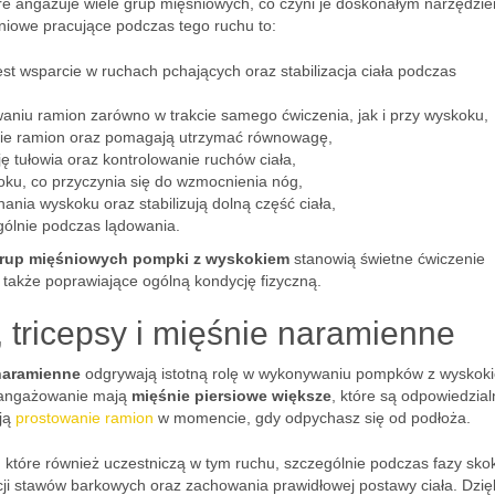
óre angażuje wiele grup mięśniowych, co czyni je doskonałym narzędzi
śniowe pracujące podczas tego ruchu to:
est wsparcie w ruchach pchających oraz stabilizacja ciała podczas
aniu ramion zarówno w trakcie samego ćwiczenia, jak i przy wyskoku,
e ramion oraz pomagają utrzymać równowagę,
ę tułowia oraz kontrolowanie ruchów ciała,
oku, co przyczynia się do wzmocnienia nóg,
ia wyskoku oraz stabilizują dolną część ciała,
gólnie podczas lądowania.
grup mięśniowych pompki z wyskokiem
stanowią świetne ćwiczenie
a także poprawiające ogólną kondycję fizyczną.
j, tricepsy i mięśnie naramienne
naramienne
odgrywają istotną rolę w wykonywaniu pompków z wyskok
zaangażowanie mają
mięśnie piersiowe większe
, które są odpowiedzial
ją
prostowanie ramion
w momencie, gdy odpychasz się od podłoża.
, które również uczestniczą w tym ruchu, szczególnie podczas fazy skok
acji stawów barkowych oraz zachowania prawidłowej postawy ciała. Dzię