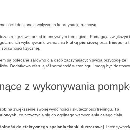
zymałości i doskonale wpływa na koordynację ruchową.
dczas rozgrzewki przed intensywnym treningiem. Pomagają zwiększyć 
Regularne ich wykonywanie wzmacnia
klatkę piersiową
oraz
triceps
, a 
 sprawności fizycznej.
kiem są polecane zarówno dla osób zaczynających swoją przygodę ze
ników. Dodatkowo oferują różnorodność w treningu i mogą być dostos
płynące z wykonywania pomp
b na zwiększenie swojej wydolności i skuteczności treningu.
To
śniowych
, co przyczynia się do ogólnego wzmocnienia całego ciała.
zdolność do efektywnego spalania tkanki tłuszczowej.
Intensywnoś