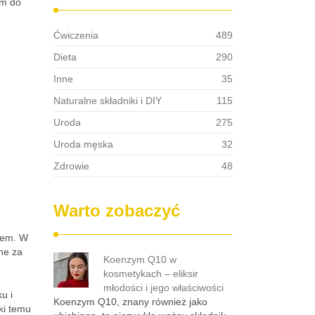
em do
Ćwiczenia
489
Dieta
290
Inne
35
Naturalne składniki i DIY
115
Uroda
275
Uroda męska
32
Zdrowie
48
Warto zobaczyć
iem. W
ne za
Koenzym Q10 w
kosmetykach – eliksir
młodości i jego właściwości
u i
Koenzym Q10, znany również jako
ki temu