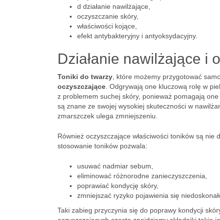
d działanie nawilżające,
oczyszczanie skóry,
właściwości kojące,
efekt antybakteryjny i antyoksydacyjny.
Działanie nawilżające i 
Toniki do twarzy
, które możemy przygotować samo
oczyszczające
. Odgrywają one kluczową rolę w pielę
z problemem suchej skóry, ponieważ pomagają one pr
są znane ze swojej wysokiej skuteczności w nawilżan
zmarszczek ulega zmniejszeniu.
Również oczyszczające właściwości toników są nie d
stosowanie toników pozwala:
usuwać nadmiar sebum,
eliminować różnorodne zanieczyszczenia,
poprawiać kondycję skóry,
zmniejszać ryzyko pojawienia się niedoskonał
Taki zabieg przyczynia się do poprawy kondycji skór