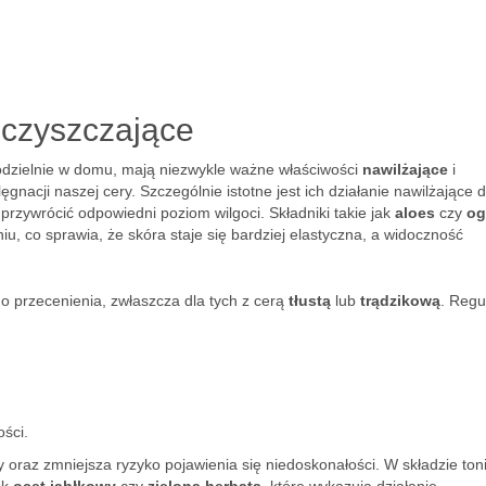
oczyszczające
dzielnie w domu, mają niezwykle ważne właściwości
nawilżające
i
gnacji naszej cery. Szczególnie istotne jest ich działanie nawilżające 
zywrócić odpowiedni poziom wilgoci. Składniki takie jak
aloes
czy
og
iu, co sprawia, że skóra staje się bardziej elastyczna, a widoczność
o przecenienia, zwłaszcza dla tych z cerą
tłustą
lub
trądzikową
. Regu
ości.
y oraz zmniejsza ryzyko pojawienia się niedoskonałości. W składzie to