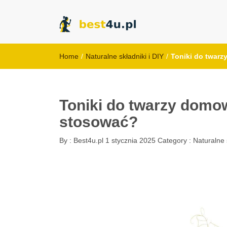
best4u.pl
Home
/
Naturalne składniki i DIY
/
Toniki do twarz
Toniki do twarzy domow
stosować?
By :
Best4u.pl
1 stycznia 2025
Category :
Naturalne 