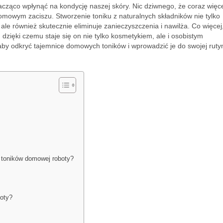
nacząco wpłynąć na kondycję naszej skóry. Nic dziwnego, że coraz więc
mowym zaciszu. Stworzenie toniku z naturalnych składników nie tylko
le również skutecznie eliminuje zanieczyszczenia i nawilża. Co więcej
zięki czemu staje się on nie tylko kosmetykiem, ale i osobistym
aby odkryć tajemnice domowych toników i wprowadzić je do swojej ruty
 toników domowej roboty?
oty?