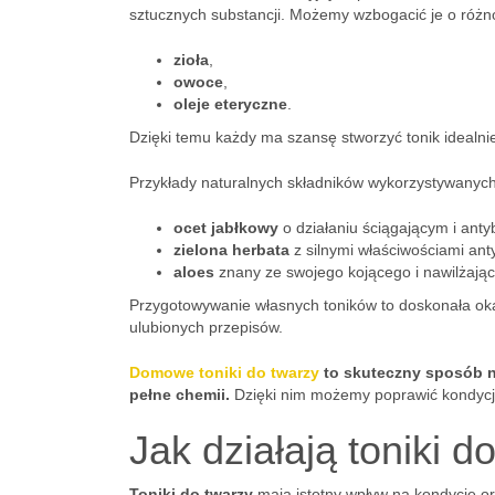
sztucznych substancji. Możemy wzbogacić je o różn
zioła
,
owoce
,
oleje eteryczne
.
Dzięki temu każdy ma szansę stworzyć tonik idealn
Przykłady naturalnych składników wykorzystywanych 
ocet jabłkowy
o działaniu ściągającym i anty
zielona herbata
z silnymi właściwościami ant
aloes
znany ze swojego kojącego i nawilżając
Przygotowywanie własnych toników to doskonała ok
ulubionych przepisów.
Domowe toniki do twarzy
to skuteczny sposób n
pełne chemii.
Dzięki nim możemy poprawić kondycję
Jak działają toniki d
Toniki do twarzy
mają istotny wpływ na kondycję or