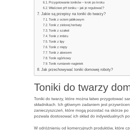
Przygotowanie toników – krok po kroku
Właściwe pH toniku – jak je regulować?
Jakie są przepisy na toniki do twarzy?
Tonik z octem jabłkowym
Tonik z zielonej herbaty
Tonik z szałwii
Tonik z imbiru
Tonik z lipy
Tonik z mięty
Tonik z aloesem
Tonik ogórkowy
Tonik rumianek-nagietek
Jak przechowywać toniki domowej roboty?
Toniki do twarzy dom
Toniki do twarzy, które można łatwo przygotować sa
składnikach. Ich głównym zadaniem jest przywróce
zanieczyszczeń, które mogą pozostać na skórze po my
pozwala dostosować ich skład do indywidualnych pot
W odróżnieniu od komercyjnych produktów, które cz