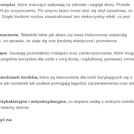
korzyści
, które znacząco wpływają na zdrowie i wygląd skóry. Przede
 pH po oczyszczeniu. Po umyciu twarz może stać się zbyt zasadowa, co 
Dzięki tonikom można zneutralizować ten niekorzystny efekt, co jest
znaczenie.
Składniki takie jak aloes czy kwas hialuronowy wspierają
co sprawia, że staje się ona bardziej elastyczna i promienna.
ące.
Usuwają pozostałości makijażu oraz zanieczyszczenia, które mog
czególnie korzystne dla osób z cerą tłustą i trądzikową, ponieważ zmni
iwościach toników,
które są nieocenione dla osób borykających się z
kie jak rumianek lub szałwia pomagają łagodzić zaczerwienienia oraz st
ntybakteryjne i antyoksydacyjne,
co wspiera walkę z wolnymi rodnik
problemy skórne.
yć na: