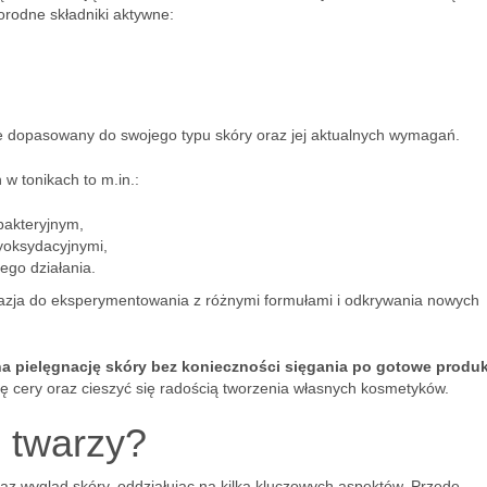
orodne składniki aktywne:
ie dopasowany do swojego typu skóry oraz jej aktualnych wymagań.
w tonikach to m.in.:
bakteryjnym,
yoksydacyjnymi,
ego działania.
azja do eksperymentowania z różnymi formułami i odkrywania nowych
a pielęgnację skóry bez konieczności sięgania po gotowe produ
 cery oraz cieszyć się radością tworzenia własnych kosmetyków.
o twarzy?
az wygląd skóry, oddziałując na kilka kluczowych aspektów. Przede