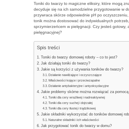
Toniki do twarzy to magiczne eliksiry, które mogą z
decyduje się na ich samodzielne przygotowanie w do
przywraca skórze odpowiednie pH po oczyszczeniu, a
tonik można dostosować do indywidualnych potrzeb, d
sprzymierzeńcem w pielęgnacji. Czy jesteś gotowy, 
pielęgnacyjnej?
Spis treści
Toniki do twarzy domowej roboty – co to jest?
Jak działają toniki do twarzy?
Jakie są korzyści z używania toników do twarzy?
Działanie nawilżające i oczyszczające
Właściwości kojące i przeciwzapalne
Działanie antybakteryjne i antyoksydacyjne
Jakie problemy skórne można rozwiązać za pomocą
Toniki dla cery wrażliwej i nadreaktywnej
Toniki dla cery suchej i dojrzałej
Toniki dla cery tłustej i trądzikowej
Jakie składniki wykorzystać do toników domowej rob
Naturalne składniki i ich właściwości
Jak przygotować tonik do twarzy w domu?