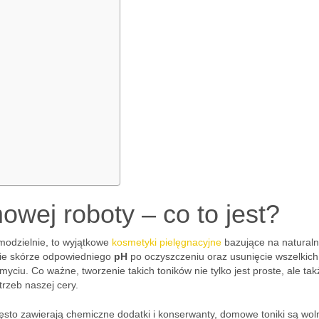
owej roboty – co to jest?
modzielnie, to wyjątkowe
kosmetyki pielęgnacyjne
bazujące na natural
nie skórze odpowiedniego
pH
po oczyszczeniu oraz usunięcie wszelkich
ciu. Co ważne, tworzenie takich toników nie tylko jest proste, ale tak
rzeb naszej cery.
ęsto zawierają chemiczne dodatki i konserwanty, domowe toniki są wol