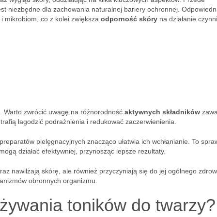
jest niezbędne dla zachowania naturalnej bariery ochronnej. Odpowiedn
 mikrobiom, co z kolei zwiększa
odporność skóry
na działanie czynn
u. Warto zwrócić uwagę na różnorodność
aktywnych składników
zawa
otrafią łagodzić podrażnienia i redukować zaczerwienienia.
 preparatów pielęgnacyjnych znacząco ułatwia ich wchłanianie. To spra
mogą działać efektywniej, przynosząc lepsze rezultaty.
raz nawilżają skórę, ale również przyczyniają się do jej ogólnego zdrow
chanizmów obronnych organizmu.
używania toników do twarzy?