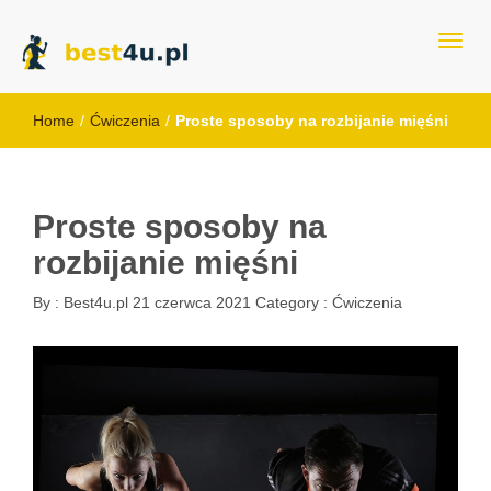
best4u.pl
Home
/
Ćwiczenia
/
Proste sposoby na rozbijanie mięśni
Proste sposoby na
rozbijanie mięśni
By :
Best4u.pl
21 czerwca 2021
Category :
Ćwiczenia