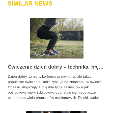
SIMILAR NEWS
Ćwiczenia
Ćwiczenie dzień dobry – technika, błędy i korzyści zdrowotne
Dzień dobry, to nie tylko forma przywitania, ale także
popularne ćwiczenie, które zyskuje na znaczeniu w świecie
fitnessu. Angażujące mięśnie tylnej taśmy, takie jak
pośladkowy wielki i dwugłowy uda, staje się nieodłącznym
elementem wielu programów treningowych. Dzięki swojej
złożoności, ćwiczenie to pozwala na rozwijanie siły oraz
stabilności, co czyni je …