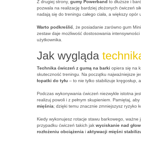
Z drugiej strony,
gumy Powerband
to dłuższe i bar
pozwala na realizację bardziej złożonych ćwiczeń s
nadają się do treningu całego ciała, a większy opór 
Warto podkreślić
, że posiadanie zarówno gum Mini
zestaw daje możliwość dostosowania intensywności
użytkownika.
Jak wygląda
technik
Technika ćwiczeń z gumą na barki
opiera się na 
skuteczność treningu. Na początku najważniejsze jes
łopatki do tyłu
– to nie tylko stabilizuje kręgosłup,
Podczas wykonywania ćwiczeń niezwykle istotna jes
realizuj powoli i z pełnym skupieniem. Pamiętaj, aby
mięśnia
; dzięki temu znacznie zmniejszysz ryzyko k
Kiedy wykonujesz rotacje stawu barkowego, ważne 
przypadku ćwiczeń takich jak
wyciskanie nad głow
rozłożeniu obciążenia
i
aktywacji mięśni stabili