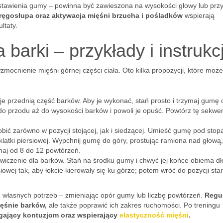
tawienia gumy – powinna być zawieszona na wysokości głowy lub prz
ręgosłupa oraz aktywacja mięśni brzucha i pośladków
wspierają
ltaty.
barki – przykłady i instrukc
mocnienie mięśni górnej części ciała. Oto kilka propozycji, które moż
je przednią część barków. Aby je wykonać, stań prosto i trzymaj gumę
do przodu aż do wysokości barków i powoli je opuść. Powtórz tę sekwe
bić zarówno w pozycji stojącej, jak i siedzącej. Umieść gumę pod stop
latki piersiowej. Wypchnij gumę do góry, prostując ramiona nad głową,
naj od 8 do 12 powtórzeń.
wiczenie dla barków. Stań na środku gumy i chwyć jej końce obiema dł
rsiowej tak, aby łokcie kierowały się ku górze; potem wróć do pozycji star
własnych potrzeb – zmieniając opór gumy lub liczbę powtórzeń.
Regu
ęśnie barków,
ale także poprawić ich zakres ruchomości. Po treningu
gający kontuzjom oraz wspierający
elastyczność mięśni
.