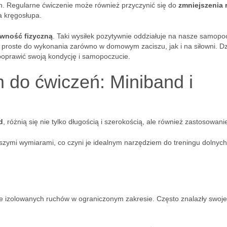
h. Regularne ćwiczenie może również przyczynić się do
zmniejszenia 
a kręgosłupa.
wność fizyczną
. Taki wysiłek pozytywnie oddziałuje na nasze samopo
ą proste do wykonania zarówno w domowym zaciszu, jak i na siłowni. Dz
poprawić swoją kondycję i samopoczucie.
m do ćwiczeń: Miniband i
d
, różnią się nie tylko długością i szerokością, ale również zastosowan
rszymi wymiarami, co czyni je idealnym narzędziem do treningu dolnych 
e izolowanych ruchów w ograniczonym zakresie. Często znalazły swoje