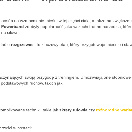
sposób na wzmocnienie mięśni w tej części ciała, a także na zwiększeni
i
Powerband
zdobyły popularność jako wszechstronne narzędzia, któr
na siłowni.
ętać o
rozgrzewce
. To kluczowy etap, który przygotowuje mięśnie i sta
zaczynających swoją przygodę z treningiem. Umożliwiają one stopniowe
 podstawowych ruchów, takich jak:
omplikowane techniki, takie jak
skręty tułowia
czy
różnorodne waria
rzyści w postaci: