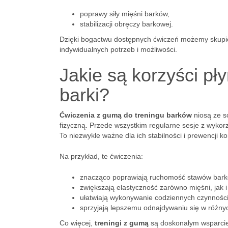
poprawy siły mięśni barków,
stabilizacji obręczy barkowej.
Dzięki bogactwu dostępnych ćwiczeń możemy skupić
indywidualnych potrzeb i możliwości.
Jakie są korzyści p
barki?
Ćwiczenia z gumą do treningu barków
niosą ze s
fizyczną. Przede wszystkim regularne sesje z wyko
To niezwykle ważne dla ich stabilności i prewencji ko
Na przykład, te ćwiczenia:
znacząco poprawiają ruchomość stawów bar
zwiększają elastyczność zarówno mięśni, jak i
ułatwiają wykonywanie codziennych czynności
sprzyjają lepszemu odnajdywaniu się w różny
Co więcej,
treningi z gumą
są doskonałym wsparciem