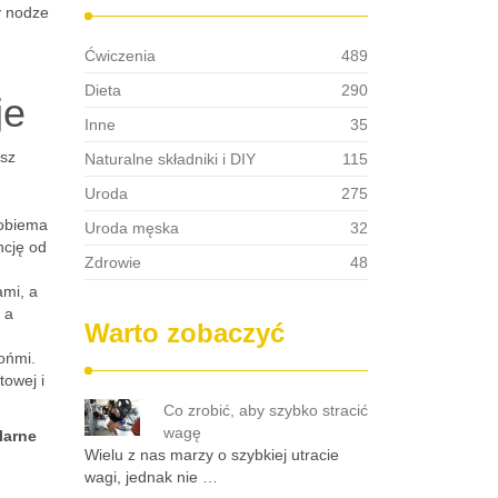
y nodze
Ćwiczenia
489
Dieta
290
je
Inne
35
esz
Naturalne składniki i DIY
115
Uroda
275
 obiema
Uroda męska
32
ncję od
Zdrowie
48
ami, a
 a
Warto zobaczyć
ońmi.
towej i
Co zrobić, aby szybko stracić
wagę
larne
Wielu z nas marzy o szybkiej utracie
wagi, jednak nie …