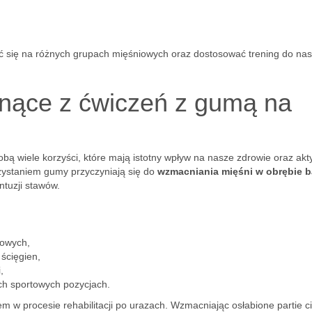
 się na różnych grupach mięśniowych oraz dostosować trening do na
łynące z ćwiczeń z gumą na
obą wiele korzyści, które mają istotny wpływ na nasze zdrowie oraz ak
rzystaniem gumy przyczyniają się do
wzmacniania mięśni w obrębie 
ntuzji stawów.
kowych,
 ścięgien,
,
ch sportowych pozycjach.
 w procesie rehabilitacji po urazach. Wzmacniając osłabione partie ci