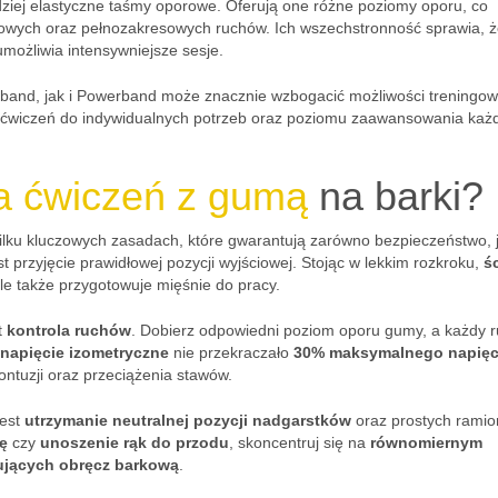
dziej elastyczne taśmy oporowe. Oferują one różne poziomy oporu, co
iłowych oraz pełnozakresowych ruchów. Ich wszechstronność sprawia, 
umożliwia intensywniejsze sesje.
band, jak i Powerband może znacznie wzbogacić możliwości treningow
 ćwiczeń do indywidualnych potrzeb oraz poziomu zaawansowania każ
a ćwiczeń z gumą
na barki?
kilku kluczowych zasadach, które gwarantują zarówno bezpieczeństwo, j
t przyjęcie prawidłowej pozycji wyjściowej. Stojąc w lekkim rozkroku,
ś
 ale także przygotowuje mięśnie do pracy.
t
kontrola ruchów
. Dobierz odpowiedni poziom oporu gumy, a każdy 
napięcie izometryczne
nie przekraczało
30% maksymalnego napięc
ontuzji oraz przeciążenia stawów.
jest
utrzymanie neutralnej pozycji nadgarstków
oraz prostych ramio
ę
czy
unoszenie rąk do przodu
, skoncentruj się na
równomiernym
zujących obręcz barkową
.