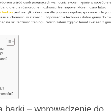
 wyborem wśród osób pragnących wzmocnić swoje mięśnie w sposób ef
rband oferują różnorodne możliwości treningowe, które można łatwo
i barków
jest nie tylko kluczowe dla poprawy ogólnej sprawności fizyczn
kresu ruchomości w stawach. Odpowiednia technika i dobór gumy do ćw
nąć na skuteczność treningu. Warto zatem zgłębić temat ćwiczeń z gu
ngu
i?
band?
ki?
chomości?
a barki – wprowadzenie do