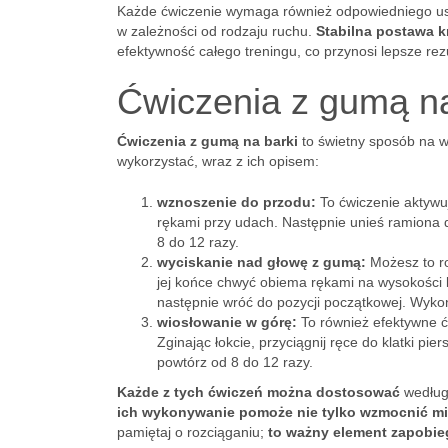
Każde ćwiczenie wymaga również odpowiedniego us
w zależności od rodzaju ruchu.
Stabilna postawa k
efektywność całego treningu, co przynosi lepsze rezu
Ćwiczenia z gumą na 
Ćwiczenia z gumą na barki
to świetny sposób na wz
wykorzystać, wraz z ich opisem:
wznoszenie do przodu:
To ćwiczenie aktywu
rękami przy udach. Następnie unieś ramiona 
8 do 12 razy.
wyciskanie nad głowę z gumą:
Możesz to ro
jej końce chwyć obiema rękami na wysokości k
następnie wróć do pozycji początkowej. Wyko
wiosłowanie w górę:
To również efektywne ć
Zginając łokcie, przyciągnij ręce do klatki pie
powtórz od 8 do 12 razy.
Każde z tych ćwiczeń można dostosować
według 
ich wykonywanie pomoże nie tylko wzmocnić mi
pamiętaj o rozciąganiu;
to ważny element zapobie