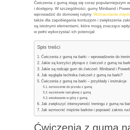
Ćwiczenia z gumą stają się coraz popularniejszym
i dostępny. W szczególności, gumy Miniband i Powe
wprowadzić do domowej rutyny.
Wzmacnianie mięśn
także dla zapobiegania kontuzjom i zwiększenia za
są istotnymi elementami, które mogą znacząco wpły
w pełni wykorzystać ich potencjał.
Spis treści
Ćwiczenia z gumą na barki – wprowadzenie do treni
Jakie są korzyści płynące z ćwiczeń z gumą na bark
Jakie są rodzaje gum do ćwiczeń: Miniband i Power
Jak wygląda technika ćwiczeń z gumą na barki?
Ćwiczenia z gumą na barki – przykłady i instrukcje
wznoszenie do przodu z gumą
wyciskanie nad głowę z gumą
wiosłowanie w górę z gumą
Jak zwiększyć intensywność treningu z gumą na bar
Jak wzmocnić mięśnie barków i poprawić zakres ru
Ćwiczenia z gumą n