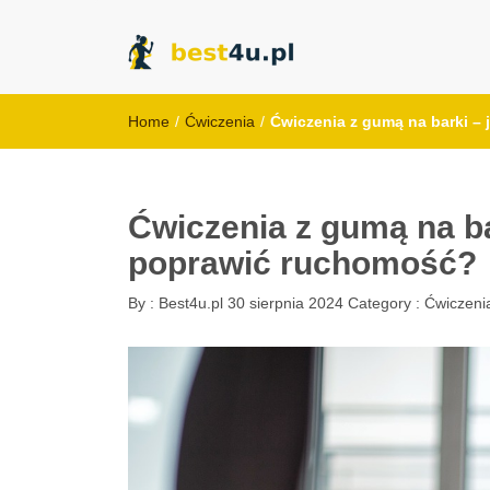
best4u.pl
Home
/
Ćwiczenia
/
Ćwiczenia z gumą na barki –
Ćwiczenia z gumą na ba
poprawić ruchomość?
By :
Best4u.pl
30 sierpnia 2024
Category :
Ćwiczeni