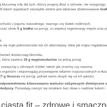
 kluczową rolę dla tych, którzy pragną dbać o zdrowie, nie rezygnując
 W takich wypiekach niezwykle istotne jest właściwe zbalansowanie
biał
ochodzi z jogurtu naturalnego, twarogu czy białek roślinnych,
rczać około
5 g białka
na porcję, co wspiera regenerację mięśni oraz
i,
 się mąki pełnoziarniste lub ich alternatywy, takie jak mąka migdałowa
 również dostarczają błonnika,
, która zawiera
18 g węglowodanów
na jedną porcję.
azwyczaj z zdrowych źródeł, takich jak orzechy czy nasiona,
na organizm i wspomagają przyswajanie witamin rozpuszczalnych w tłus
27 g tłuszczu
na porcję, jednak warto skupić się na ich jakości.
 odpowiedniemu bilansowaniu wartości odżywczych dietetyczne c
słodyczy.
Pozwalają cieszyć się smakiem bez obaw o nadmiar kalorii i
 ciasta fit – zdrowe i smacz