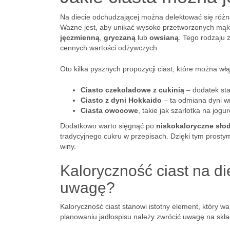
Na diecie odchudzającej można delektować się różno
Ważne jest, aby unikać wysoko przetworzonych mąk 
jęczmienną
,
gryczaną
lub
owsianą
. Tego rodzaju 
cennych wartości odżywczych.
Oto kilka pysznych propozycji ciast, które można włą
Ciasto czekoladowe z cukinią
– dodatek star
Ciasto z dyni Hokkaido
– ta odmiana dyni w
Ciasta owocowe
, takie jak szarlotka na jog
Dodatkowo warto sięgnąć po
niskokaloryczne słod
tradycyjnego cukru w przepisach. Dzięki tym pros
winy.
Kaloryczność ciast na d
uwagę?
Kaloryczność ciast stanowi istotny element, który 
planowaniu jadłospisu należy zwrócić uwagę na skła