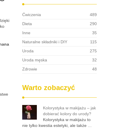
Ćwiczenia
489
zięki
Dieta
290
lko
Inne
35
Naturalne składniki i DIY
115
nana
Uroda
275
Uroda męska
32
Zdrowie
48
Warto zobaczyć
łatwe
Kolorystyka w makijażu – jak
dobierać kolory do urody?
Kolorystyka w makijażu to
nie tylko kwestia estetyki, ale także …