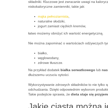
składniki. Kluczowe jest zwracanie uwagi na kalory
niskokaloryczne zamienniki, takie jak:
mąka pełnoziarnista
,
naturalne słodziki,
jogurt zamiast ciężkich kremów,
łatwo możemy obniżyć ich wartość energetyczną.
Nie można zapominać o wartościach odżywczych tyc
białko,
węglowodany,
zdrowe tłuszcze.
Na przykład dodatek
białka serwatkowego
lub
nas
dłuższemu uczuciu sytości.
Wykorzystywanie zdrowych składników to nie tylko s
odchudzania. Dzięki odpowiednim wyborom produk
Takie podejście sprawia, że
dieta staje się przyjem
Jakie ciasta można j