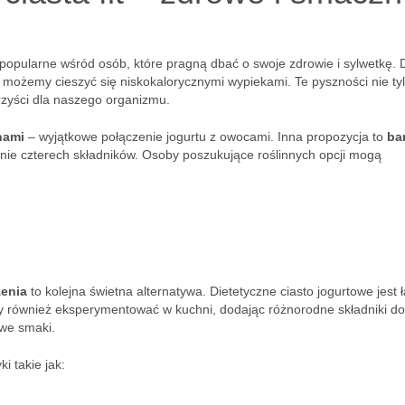
 popularne wśród osób, które pragną dbać o swoje zdrowie i sylwetkę. D
możemy cieszyć się niskokalorycznymi wypiekami. Te pyszności nie ty
rzyści dla naszego organizmu.
nami
– wyjątkowe połączenie jogurtu z owocami. Inna propozycja to
ba
ynie czterech składników. Osoby poszukujące roślinnych opcji mogą
zenia
to kolejna świetna alternatywa. Dietetyczne ciasto jogurtowe jest 
my również eksperymentować w kuchni, dodając różnorodne składniki do
we smaki.
i takie jak: