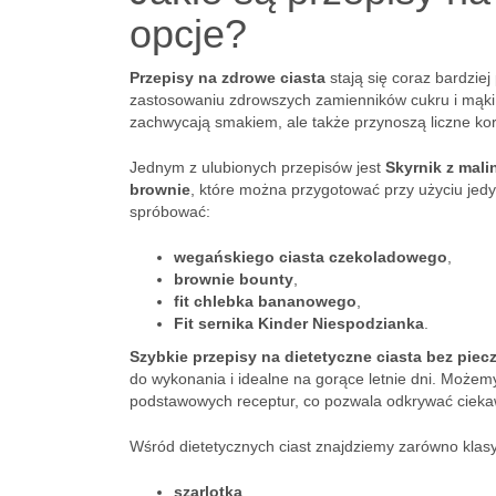
opcje?
Przepisy na zdrowe ciasta
stają się coraz bardziej
zastosowaniu zdrowszych zamienników cukru i mąki 
zachwycają smakiem, ale także przynoszą liczne ko
Jednym z ulubionych przepisów jest
Skyrnik z mali
brownie
, które można przygotować przy użyciu jed
spróbować:
wegańskiego ciasta czekoladowego
,
brownie bounty
,
fit chlebka bananowego
,
Fit sernika Kinder Niespodzianka
.
Szybkie przepisy na dietetyczne ciasta bez piec
do wykonania i idealne na gorące letnie dni. Może
podstawowych receptur, co pozwala odkrywać cieka
Wśród dietetycznych ciast znajdziemy zarówno klasyk
szarlotka
,