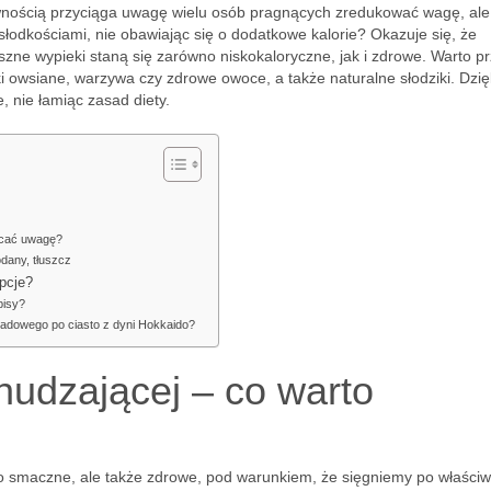
wnością przyciąga uwagę wielu osób pragnących zredukować wagę, ale
łodkościami, nie obawiając się o dodatkowe kalorie? Okazuje się, że
zne wypieki staną się zarówno niskokaloryczne, jak i zdrowe. Warto pr
 owsiane, warzywa czy zdrowe owoce, a także naturalne słodziki. Dzię
, nie łamiąc zasad diety.
racać uwagę?
dany, tłuszcz
opcje?
pisy?
oladowego po ciasto z dyni Hokkaido?
hudzającej – co warto
o smaczne, ale także zdrowe, pod warunkiem, że sięgniemy po właści