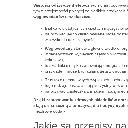
Wartości odżywcze dietetycznych ciast
odgrywają
tym z przyjemności płynącej ze słodkich przekąsek.
węglowodanów
oraz
tłuszczu
.
Białko
w dietetycznych ciastach najczęściej p
na przykład jedno ciasto owsiane może dosta
w uzyskaniu uczucia sytości.
Węglowodany
stanowią główne źródło energi
w dietetycznych wypiekach często wykorzystuje
kokosowa,
te składniki nie tylko zapewniają energię, ale
przykładem może być jaglana tarta z owocami
Tłuszcze
obecne w tych wypiekach pochodzą z
tego rodzaju tłuszcze mają korzystny wpływ 
na przykład ciasteczka z makiem mogą mieć
Dzięki zastosowaniu zdrowych składników oraz
stają się smaczną alternatywą dla tradycyjnych 
niezdrowe dodatki.
Jakie są przepisy na