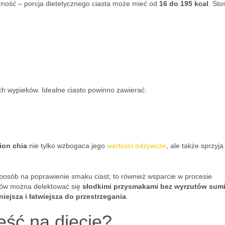
czność – porcja dietetycznego ciasta może mieć od
16 do 195 kcal
. Sto
h wypieków. Idealne ciasto powinno zawierać:
ion chia
nie tylko wzbogaca jego
wartości odżywcze
, ale także sprzyja
posób na poprawienie smaku ciast; to również wsparcie w procesie
tów można delektować się
słodkimi przysmakami bez wyrzutów sum
niejsza i łatwiejsza do przestrzegania
.
eść na diecie?