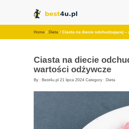
best4u.pl
Home
/
Dieta
/
Ciasta na diecie odchudzającej –
Ciasta na diecie odchu
wartości odżywcze
By :
Best4u.pl
21 lipca 2024
Category :
Dieta