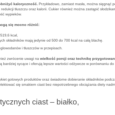
bniżyć kaloryczność.
Przykładowo, zamiast masła, można sięgnąć po
redukcji tłuszczu oraz kalorii. Cukier również można zastąpić słodzika
ość wypieków.
mogą się mocno różnić:
519,6 kcal,
ych składników mają jedynie od 500 do 700 kcal na całą blachę.
ęglowodanów i tłuszczów w przepisach.
ównież zwrócenie uwagi na
wielkość porcji oraz technikę przygotowan
są bardziej sycące i oferują lepsze wartości odżywcze w porównaniu do
tykiet gotowych produktów oraz świadome dobieranie składników podcz
lektować się smakiem ciast bez niepotrzebnego obciążania diety nad
ycznych ciast – białko,