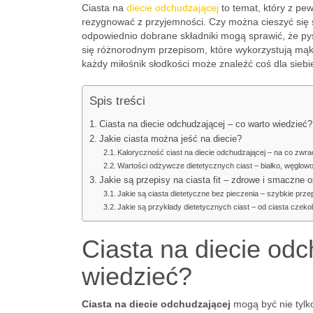
Ciasta na
diecie odchudzającej
to temat, który z pe
rezygnować z przyjemności. Czy można cieszyć się s
odpowiednio dobrane składniki mogą sprawić, że pys
się różnorodnym przepisom, które wykorzystują mąki
każdy miłośnik słodkości może znaleźć coś dla siebie
Spis treści
Ciasta na diecie odchudzającej – co warto wiedzieć?
Jakie ciasta można jeść na diecie?
Kaloryczność ciast na diecie odchudzającej – na co zw
Wartości odżywcze dietetycznych ciast – białko, węglowo
Jakie są przepisy na ciasta fit – zdrowe i smaczne 
Jakie są ciasta dietetyczne bez pieczenia – szybkie prze
Jakie są przykłady dietetycznych ciast – od ciasta czek
Ciasta na diecie odc
wiedzieć?
Ciasta na diecie odchudzającej
mogą być nie tylk