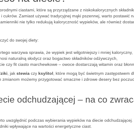
rodnymi ciastami, które są przyrządzane z niskokalorycznych składni
i cukrów. Zamiast używać tradycyjnej mąki pszennej, warto postawić 
zamienniki nie tylko redukują kaloryczność wypieków, ale również dosta
czyć do swojej diety:
tego warzywa sprawia, że wypiek jest wilgotniejszy i mniej kaloryczny,
nosi naturalną słodycz oraz bogactwo składników odżywczych,
urcie czy fit ciasto marchewkowe – owoce dostarczają witamin oraz błonn
ziki
, jak
stewia
czy
ksylitol
, które mogą być świetnym zastępstwem d
tym zmianom możemy przygotować smaczne i zdrowe desery bez poczuc
iecie odchudzającej – na co zwra
warto uwzględnić podczas wybierania wypieków na diecie odchudzającej.
dniki wpływające na wartości energetyczne ciast.