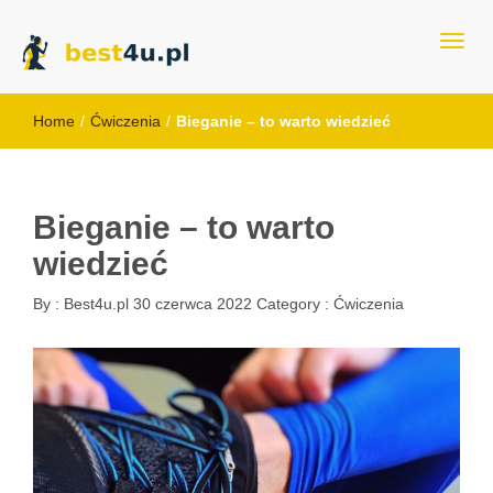
best4u.pl
Home
/
Ćwiczenia
/
Bieganie – to warto wiedzieć
Bieganie – to warto
wiedzieć
By :
Best4u.pl
30 czerwca 2022
Category :
Ćwiczenia