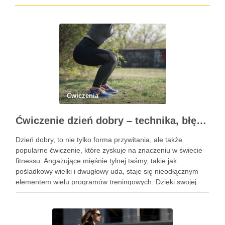
Ćwiczenia
Ćwiczenie dzień dobry – technika, błędy i korzyści zdrowotne
Dzień dobry, to nie tylko forma przywitania, ale także
popularne ćwiczenie, które zyskuje na znaczeniu w świecie
fitnessu. Angażujące mięśnie tylnej taśmy, takie jak
pośladkowy wielki i dwugłowy uda, staje się nieodłącznym
elementem wielu programów treningowych. Dzięki swojej
złożoności, ćwiczenie to pozwala na rozwijanie siły oraz
stabilności, co czyni je …