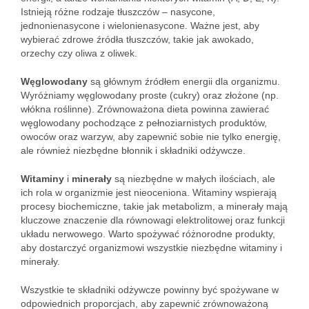
Istnieją różne rodzaje tłuszczów – nasycone,
jednonienasycone i wielonienasycone. Ważne jest, aby
wybierać zdrowe źródła tłuszczów, takie jak awokado,
orzechy czy oliwa z oliwek.
Węglowodany
są głównym źródłem energii dla organizmu.
Wyróżniamy węglowodany proste (cukry) oraz złożone (np.
włókna roślinne). Zrównoważona dieta powinna zawierać
węglowodany pochodzące z pełnoziarnistych produktów,
owoców oraz warzyw, aby zapewnić sobie nie tylko energię,
ale również niezbędne błonnik i składniki odżywcze.
Witaminy
i
minerały
są niezbędne w małych ilościach, ale
ich rola w organizmie jest nieoceniona. Witaminy wspierają
procesy biochemiczne, takie jak metabolizm, a minerały mają
kluczowe znaczenie dla równowagi elektrolitowej oraz funkcji
układu nerwowego. Warto spożywać różnorodne produkty,
aby dostarczyć organizmowi wszystkie niezbędne witaminy i
minerały.
Wszystkie te składniki odżywcze powinny być spożywane w
odpowiednich proporcjach, aby zapewnić zrównoważoną