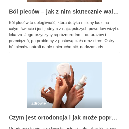
Ból pleców – jak z nim skutecznie walczyć i odzyskać komfort życia
Ból pleców to dolegliwość, która dotyka miliony ludzi na
całym świecie i jest jednym z najczęstszych powodów wizyt u
lekarza. Jego przyczyny są różnorodne – od urazów i
przeciążeń, po problemy z postawą ciała oraz stres. Ostry
ból pleców potrafi nagle unieruchomić, podczas gdy
przewlekły może towarzyszyć nam przez długie …
Zdrowie
Czym jest ortodoncja i jak może poprawić Twoje zęby?
Ortodoncja to nie tylko kwestia estetyki, ale także kluczowy