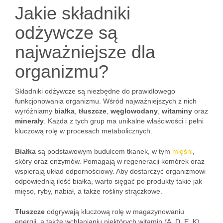
Jakie składniki
odżywcze są
najważniejsze dla
organizmu?
Składniki odżywcze są niezbędne do prawidłowego
funkcjonowania organizmu. Wśród najważniejszych z nich
wyróżniamy
białka
,
tłuszcze
,
węglowodany
,
witaminy
oraz
minerały
. Każda z tych grup ma unikalne właściwości i pełni
kluczową rolę w procesach metabolicznych.
Białka
są podstawowym budulcem tkanek, w tym
mięśni
,
skóry oraz enzymów. Pomagają w regeneracji komórek oraz
wspierają układ odpornościowy. Aby dostarczyć organizmowi
odpowiednią ilość białka, warto sięgać po produkty takie jak
mięso, ryby, nabiał, a także rośliny strączkowe.
Tłuszcze
odgrywają kluczową rolę w magazynowaniu
energii, a także wchłanianiu niektórych witamin (A, D, E, K).