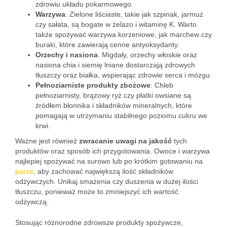
zdrowiu układu pokarmowego.
Warzywa
: Zielone liściaste, takie jak szpinak, jarmuż
czy sałata, są bogate w żelazo i witaminę K. Warto
także spożywać warzywa korzeniowe, jak marchew czy
buraki, które zawierają cenne antyoksydanty.
Orzechy i nasiona
: Migdały, orzechy włoskie oraz
nasiona chia i siemię lniane dostarczają zdrowych
tłuszczy oraz białka, wspierając zdrowie serca i mózgu.
Pełnoziarniste produkty zbożowe
: Chleb
pełnoziarnisty, brązowy ryż czy płatki owsiane są
źródłem błonnika i składników mineralnych, które
pomagają w utrzymaniu stabilnego poziomu cukru we
krwi.
Ważne jest również
zwracanie uwagi na jakość
tych
produktów oraz sposób ich przygotowania. Owoce i warzywa
najlepiej spożywać na surowo lub po krótkim gotowaniu na
parze
, aby zachować największą ilość składników
odżywczych. Unikaj smażenia czy duszenia w dużej ilości
tłuszczu, ponieważ może to zmniejszyć ich wartość
odżywczą.
Stosując różnorodne zdrowsze produkty spożywcze,