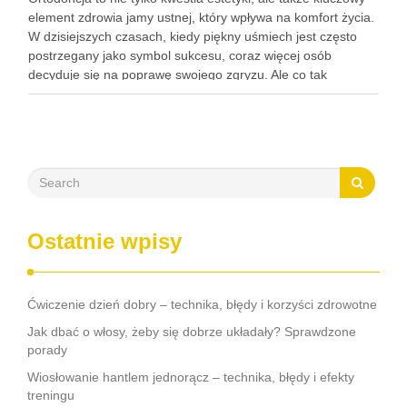
element zdrowia jamy ustnej, który wpływa na komfort życia.
W dzisiejszych czasach, kiedy piękny uśmiech jest często
postrzegany jako symbol sukcesu, coraz więcej osób
decyduje się na poprawę swojego zgryzu. Ale co tak
naprawdę kryje się za terminem ortodoncja? To dziedzina …
Ostatnie wpisy
Ćwiczenie dzień dobry – technika, błędy i korzyści zdrowotne
Jak dbać o włosy, żeby się dobrze układały? Sprawdzone
porady
Wiosłowanie hantlem jednorącz – technika, błędy i efekty
treningu