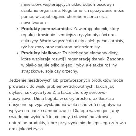
minerałów, wspierających układ odpornościowy i
działanie organizmu. Regularne ich spożywanie może
pomóc w zapobieganiu chorobom serca oraz
nowotworom.
Produkty pełnoziarniste:
Zawierają błonnik, który
reguluje trawienie i zmniejsza ryzyko otyłości oraz
cukrzycy. Warto włączać do diety chleb pełnoziarnisty,
ryż brązowy oraz makaron pełnoziarnisty.
Produkty białkowe:
To niezbędne elementy diety,
które wspierają rozwój i regenerację tkanek. Zasobne
w białko są nie tylko mięso i ryby, ale także rośliny
strączkowe, soja czy orzechy.
Jedzenie niezdrowych lub przetworzonych produktów może
prowadzić do wielu problemów zdrowotnych, takich jak
otyłość, cukrzyca typu 2, a także choroby sercowo-
naczyniowe. Dieta bogata w cukry proste oraz tłuszcze
nasycone sprzyja wystąpieniu wielu schorzeń i negatywnie
wpływa na nasze samopoczucie. Dlatego ważne jest, aby
świadomie wybierać to, co jemy, i stawiać na zdrowe,
naturalne produkty, które przyczynią się do lepszego zdrowia
oraz jakości życia.