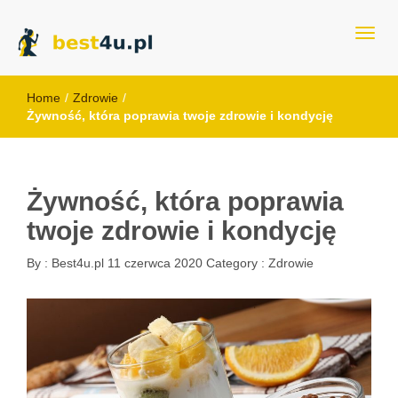
best4u.pl
Home
/
Zdrowie
/
Żywność, która poprawia twoje zdrowie i kondycję
Żywność, która poprawia
twoje zdrowie i kondycję
By :
Best4u.pl
11 czerwca 2020
Category :
Zdrowie