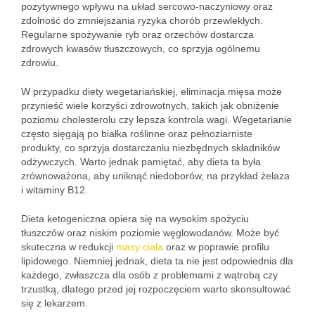
pozytywnego wpływu na układ sercowo-naczyniowy oraz
zdolność do zmniejszania ryzyka chorób przewlekłych.
Regularne spożywanie ryb oraz orzechów dostarcza
zdrowych kwasów tłuszczowych, co sprzyja ogólnemu
zdrowiu.
W przypadku diety wegetariańskiej, eliminacja mięsa może
przynieść wiele korzyści zdrowotnych, takich jak obniżenie
poziomu cholesterolu czy lepsza kontrola wagi. Wegetarianie
często sięgają po białka roślinne oraz pełnoziarniste
produkty, co sprzyja dostarczaniu niezbędnych składników
odżywczych. Warto jednak pamiętać, aby dieta ta była
zrównoważona, aby uniknąć niedoborów, na przykład żelaza
i witaminy B12.
Dieta ketogeniczna opiera się na wysokim spożyciu
tłuszczów oraz niskim poziomie węglowodanów. Może być
skuteczna w redukcji
masy ciała
oraz w poprawie profilu
lipidowego. Niemniej jednak, dieta ta nie jest odpowiednia dla
każdego, zwłaszcza dla osób z problemami z wątrobą czy
trzustką, dlatego przed jej rozpoczęciem warto skonsultować
się z lekarzem.