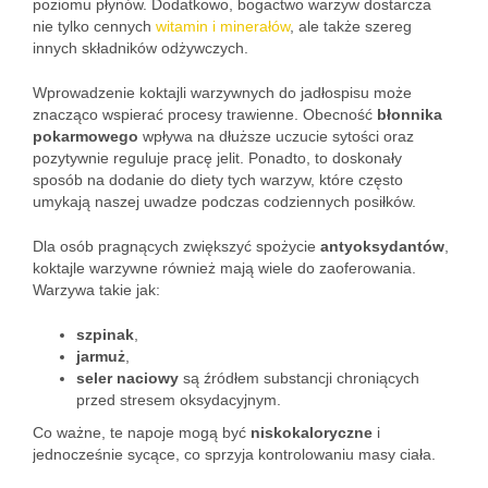
poziomu płynów. Dodatkowo, bogactwo warzyw dostarcza
nie tylko cennych
witamin i minerałów
, ale także szereg
innych składników odżywczych.
Wprowadzenie koktajli warzywnych do jadłospisu może
znacząco wspierać procesy trawienne. Obecność
błonnika
pokarmowego
wpływa na dłuższe uczucie sytości oraz
pozytywnie reguluje pracę jelit. Ponadto, to doskonały
sposób na dodanie do diety tych warzyw, które często
umykają naszej uwadze podczas codziennych posiłków.
Dla osób pragnących zwiększyć spożycie
antyoksydantów
,
koktajle warzywne również mają wiele do zaoferowania.
Warzywa takie jak:
szpinak
,
jarmuż
,
seler naciowy
są źródłem substancji chroniących
przed stresem oksydacyjnym.
Co ważne, te napoje mogą być
niskokaloryczne
i
jednocześnie sycące, co sprzyja kontrolowaniu masy ciała.