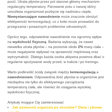
pocić. Utrata płynów przez pot stanowi główny mechanizm
regulacyjny temperatury. Parowanie potu z naszej skóry
umożliwia organizmowi pozbycie się nadmiaru ciepła.
Niewystarczające nawodnienie
może znacznie obniżyć
efektywność termoregulacji, co z kolei może prowadzić do
przegrzania i poważnych problemów zdrowotnych.
Oprócz tego, odpowiednie nawodnienie ma ogromny wpływ
na
wydolność fizyczną
. Badania wykazują, że nawet
niewielka utrata płynów – na poziomie około
2%
masy ciała –
może negatywnie wpływać na sprawność mięśniową oraz
wytrzymałość. Dlatego każda osoba aktywna powinna dbać o
regularne spożywanie wody przed, w trakcie i po treningu.
Warto podkreślić ścisły związek między
termoregulacją
a
nawodnieniem
. Odpowiednia ilość płynów w organizmie jest
niezbędna nie tylko do efektywnego zarządzania
temperaturą ciała, ale również do osiągania wysokiej
wydolności fizycznej.
Artykuły mogące Cię zainteresować
Jak wzmocnić organizm po chorobie? Dieta i zdrowe