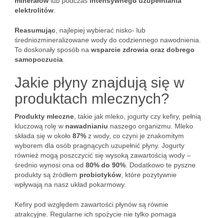
minerałów
lub podczas
intensywnego uzupełniania
elektrolitów
.
Reasumując
, najlepiej wybierać nisko- lub
średniozmineralizowane wody do codziennego nawodnienia.
To doskonały sposób na
wsparcie zdrowia oraz dobrego
samopoczucia
.
Jakie płyny znajdują się w
produktach mlecznych?
Produkty mleczne
, takie jak mleko, jogurty czy kefiry, pełnią
kluczową rolę w
nawadnianiu
naszego organizmu. Mleko
składa się w około
87%
z wody, co czyni je znakomitym
wyborem dla osób pragnących uzupełnić płyny. Jogurty
również mogą poszczycić się wysoką zawartością wody –
średnio wynosi ona od
80% do 90%
. Dodatkowo te pyszne
produkty są źródłem
probiotyków
, które pozytywnie
wpływają na nasz układ pokarmowy.
Kefiry pod względem zawartości płynów są równie
atrakcyjne. Regularne ich spożycie nie tylko pomaga