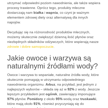
utrzymać odpowiedni poziom nawodnienia, ale także wspiera
procesy trawienne. Oprócz tego, produkty mleczne
dostarczają nam
białka
i
wapnia
, co czyni je ważnym
elementem zdrowej diety oraz alternatywą dla innych
napojów.
Decydując się na różnorodność produktów mlecznych,
możemy skutecznie zwiększyć dzienną ilość płynów oraz
niezbędnych składników odżywczych, które wspierają nasze
zdrowie i dobre samopoczucie
.
Jakie owoce i warzywa są
naturalnymi źródłami wody?
Owoce i warzywa to wspaniałe, naturalne źródła wody, które
skutecznie pomagają w utrzymaniu odpowiedniego
nawodnienia organizmu.
Arbuz
, na przykład, jest jednym z
najlepszych wyborów – składa się aż w
92%
z wody. Jeszcze
lepszym przykładem jest
ogórek
, zawierający imponujące
97%
płynów.
Pomidory
z około
95%
wodą oraz
truskawki
,
które mają około
91%
, również przyczyniają się do