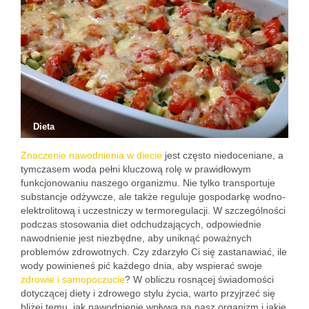
Dieta
Znaczenie nawodnienia w diecie
jest często niedoceniane, a
tymczasem woda pełni kluczową rolę w prawidłowym
funkcjonowaniu naszego organizmu. Nie tylko transportuje
substancje odżywcze, ale także reguluje gospodarkę wodno-
elektrolitową i uczestniczy w termoregulacji. W szczególności
podczas stosowania diet odchudzających, odpowiednie
nawodnienie jest niezbędne, aby uniknąć poważnych
problemów zdrowotnych. Czy zdarzyło Ci się zastanawiać, ile
wody powinieneś pić każdego dnia, aby wspierać swoje
zdrowie i samopoczucie
? W obliczu rosnącej świadomości
dotyczącej diety i zdrowego stylu życia, warto przyjrzeć się
bliżej temu, jak nawodnienie wpływa na nasz organizm i jakie