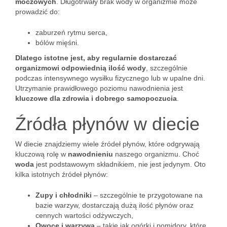
moczowych
. Długotrwały brak wody w organizmie może
prowadzić do:
zaburzeń rytmu serca,
bólów mięśni.
Dlatego istotne jest, aby regularnie dostarczać
organizmowi odpowiednią ilość wody
, szczególnie
podczas intensywnego wysiłku fizycznego lub w upalne dni.
Utrzymanie prawidłowego poziomu nawodnienia jest
kluczowe dla zdrowia i dobrego samopoczucia
.
Źródła płynów w diecie
W diecie znajdziemy wiele źródeł płynów, które odgrywają
kluczową rolę w
nawodnieniu
naszego organizmu. Choć
woda
jest podstawowym składnikiem, nie jest jedynym. Oto
kilka istotnych źródeł płynów:
Zupy i chłodniki
– szczególnie te przygotowane na
bazie warzyw, dostarczają dużą ilość płynów oraz
cennych wartości odżywczych,
Owoce i warzywa
– takie jak ogórki i pomidory, które