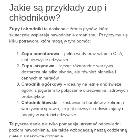
Jakie są przykłady zup i
chłodników?
Zupy
i
chłodniki
to doskonałe źródła płynów, które
skutecznie wspierają nawodnienie organizmu. Przyjrzyjmy się
kilku potrawom, które mogą w tym pomóc:
Zupa pomidorowa
– pełna wody oraz witamin C i A,
jest niezwykle odżywcza.
Zupa jarzynowa
– łącząc różnorodne warzywa,
dostarcza nie tylko płynów, ale również błonnika i
cennych minerałów.
Chłodnik ogórkowy
– idealny na letnie dni; świeże
ogórki z jogurtem to połączenie orzeźwienia i zdrowych
probiotyków.
Chłodnik litewski
– zestawienie buraków z kefirem i
warzywami sprawia, że jest niezwykle odświeżający i
bogaty w wartości odżywcze.
Te pyszne dania nie tylko pomagają utrzymać odpowiedni
poziom nawodnienia, ale także wzbogacają naszą codzienną
dietę o smakowite doznania.