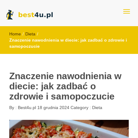
best4u.pl
Home
/
Dieta
/
Znaczenie nawodnienia w diecie: jak zadbać o zdrowie i
samopoczucie
Znaczenie nawodnienia w
diecie: jak zadbać o
zdrowie i samopoczucie
By :
Best4u.pl
18 grudnia 2024
Category :
Dieta