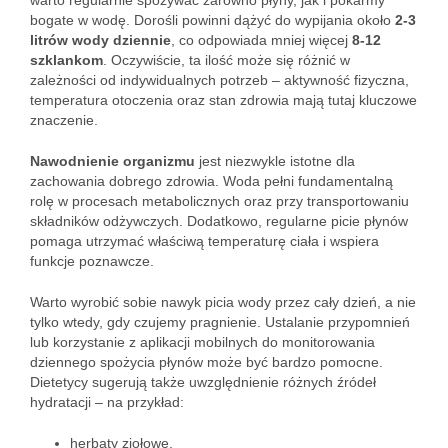
warto regularnie spożywać zarówno płyny, jak i pokarmy
bogate w wodę. Dorośli powinni dążyć do wypijania około
2-3
litrów wody dziennie
, co odpowiada mniej więcej
8-12
szklankom
. Oczywiście, ta ilość może się różnić w
zależności od indywidualnych potrzeb – aktywność fizyczna,
temperatura otoczenia oraz stan zdrowia mają tutaj kluczowe
znaczenie.
Nawodnienie organizmu
jest niezwykle istotne dla
zachowania dobrego zdrowia. Woda pełni fundamentalną
rolę w procesach metabolicznych oraz przy transportowaniu
składników odżywczych. Dodatkowo, regularne picie płynów
pomaga utrzymać właściwą temperaturę ciała i wspiera
funkcje poznawcze.
Warto wyrobić sobie nawyk picia wody przez cały dzień, a nie
tylko wtedy, gdy czujemy pragnienie. Ustalanie przypomnień
lub korzystanie z aplikacji mobilnych do monitorowania
dziennego spożycia płynów może być bardzo pomocne.
Dietetycy sugerują także uwzględnienie różnych źródeł
hydratacji – na przykład:
herbaty ziołowe,