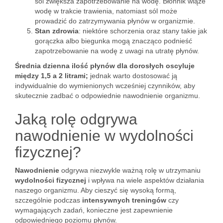
sól zwiększa zapotrzebowanie na wodę. Błonnik wiąże
wodę w trakcie trawienia, natomiast sól może
prowadzić do zatrzymywania płynów w organizmie.
Stan zdrowia
: niektóre schorzenia oraz stany takie jak
gorączka albo biegunka mogą znacząco podnieść
zapotrzebowanie na wodę z uwagi na utratę płynów.
Średnia dzienna ilość płynów dla dorosłych oscyluje
między 1,5 a 2 litrami;
jednak warto dostosować ją
indywidualnie do wymienionych wcześniej czynników, aby
skutecznie zadbać o odpowiednie nawodnienie organizmu.
Jaką rolę odgrywa
nawodnienie w wydolności
fizycznej?
Nawodnienie
odgrywa niezwykle ważną rolę w utrzymaniu
wydolności fizycznej
i wpływa na wiele aspektów działania
naszego organizmu. Aby cieszyć się wysoką formą,
szczególnie podczas
intensywnych treningów
czy
wymagających zadań, konieczne jest zapewnienie
odpowiedniego poziomu płynów.