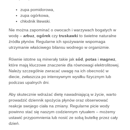
zupa pomidorowa,
zupa ogórkowa,
chłodnik litewski.
Nie można zapominać o owocach i warzywach bogatych w
wodę –
arbuz
,
ogórek
czy
truskawki
to świetne naturalne
źródła płynów. Regularne ich spożywanie wspomaga
utrzymanie właściwego bilansu wodnego w organizmie.
Równie istotne są minerały takie jak
sód
,
potas
i
magnez
,
które mają kluczowe znaczenie dla równowagi elektrolitowej.
Należy szczególnie zwracać uwagę na ich obecność w
diecie, zwłaszcza po intensywnym wysiłku fizycznym lub
podczas upalnych dni.
Aby skutecznie wdrażać dietę nawadniającą w życie, warto
prowadzić dziennik spożycia płynów oraz obserwować
reakcje swojego ciała na zmiany. Regularne picie wody
powinno stać się naszym codziennym rytuałem – możemy
ustawić przypomnienia lub nosić ze sobą butelkę przez cały
dzień.