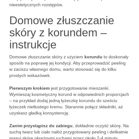
nieestetycznych rozstępów.
Domowe złuszczanie
skóry z korundem –
instrukcje
Domowe złuszczanie skóry z użyciem
korundu
to doskonały
sposób na poprawę jej kondycji. Aby przeprowadzić peeling
w zaciszu własnego domu, warto stosować się do kilku
prostych wskazówek.
Pierwszym krokiem
jest przygotowanie mieszanki.
Wymieszaj kosmetyczny korund w odpowiednich proporcjach
– na przykład dodaj jedną łyżeczkę korundu do sześciu
łyżeczek nietłustego kremu. Starannie połącz składniki, aż
uzyskasz gładką konsystencję.
Zanim przystąpisz do zabiegu
, dokładnie oczyść skórę. Na
suchą twarz lub ciało nałóż przygotowany peeling i delikatnie
masuj skórę okrężnymi ruchami przez około 2-4 minuty.