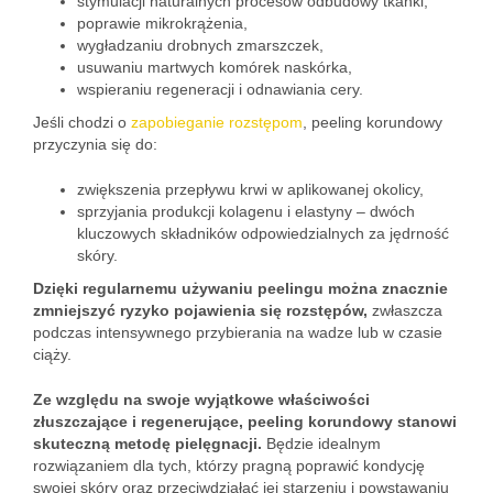
stymulacji naturalnych procesów odbudowy tkanki,
poprawie mikrokrążenia,
wygładzaniu drobnych zmarszczek,
usuwaniu martwych komórek naskórka,
wspieraniu regeneracji i odnawiania cery.
Jeśli chodzi o
zapobieganie rozstępom
, peeling korundowy
przyczynia się do:
zwiększenia przepływu krwi w aplikowanej okolicy,
sprzyjania produkcji kolagenu i elastyny – dwóch
kluczowych składników odpowiedzialnych za jędrność
skóry.
Dzięki regularnemu używaniu peelingu można znacznie
zmniejszyć ryzyko pojawienia się rozstępów,
zwłaszcza
podczas intensywnego przybierania na wadze lub w czasie
ciąży.
Ze względu na swoje wyjątkowe właściwości
złuszczające i regenerujące, peeling korundowy stanowi
skuteczną metodę pielęgnacji.
Będzie idealnym
rozwiązaniem dla tych, którzy pragną poprawić kondycję
swojej skóry oraz przeciwdziałać jej starzeniu i powstawaniu