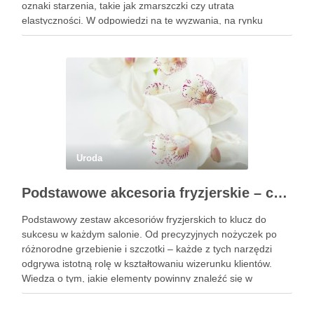
oznaki starzenia, takie jak zmarszczki czy utrata
elastyczności. W odpowiedzi na te wyzwania, na rynku
pojawiają się innowacyjne produkty, które obiecują nie tylko
poprawę wyglądu, …
Uroda
Podstawowe akcesoria fryzjerskie – co powinien mieć każdy fryzjer?
Podstawowy zestaw akcesoriów fryzjerskich to klucz do
sukcesu w każdym salonie. Od precyzyjnych nożyczek po
różnorodne grzebienie i szczotki – każde z tych narzędzi
odgrywa istotną rolę w kształtowaniu wizerunku klientów.
Wiedza o tym, jakie elementy powinny znaleźć się w
profesjonalnym wyposażeniu, jest niezbędna dla fryzjerów,
którzy pragną świadczyć usługi …