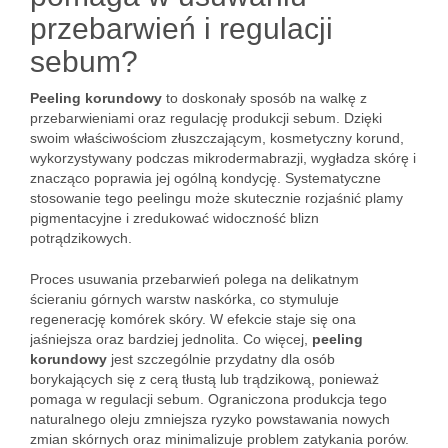
przebarwień i regulacji
sebum?
Peeling korundowy
to doskonały sposób na walkę z
przebarwieniami oraz regulację produkcji sebum. Dzięki
swoim właściwościom złuszczającym, kosmetyczny korund,
wykorzystywany podczas mikrodermabrazji, wygładza skórę i
znacząco poprawia jej ogólną kondycję. Systematyczne
stosowanie tego peelingu może skutecznie rozjaśnić plamy
pigmentacyjne i zredukować widoczność blizn
potrądzikowych.
Proces usuwania przebarwień polega na delikatnym
ścieraniu górnych warstw naskórka, co stymuluje
regenerację komórek skóry. W efekcie staje się ona
jaśniejsza oraz bardziej jednolita. Co więcej,
peeling
korundowy
jest szczególnie przydatny dla osób
borykających się z cerą tłustą lub trądzikową, ponieważ
pomaga w regulacji sebum. Ograniczona produkcja tego
naturalnego oleju zmniejsza ryzyko powstawania nowych
zmian skórnych oraz minimalizuje problem zatykania porów.