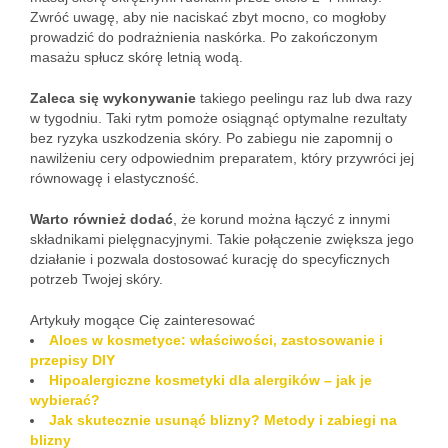
Zwróć uwagę, aby nie naciskać zbyt mocno, co mogłoby
prowadzić do podrażnienia naskórka. Po zakończonym
masażu spłucz skórę letnią wodą.
Zaleca się wykonywanie
takiego peelingu raz lub dwa razy
w tygodniu. Taki rytm pomoże osiągnąć optymalne rezultaty
bez ryzyka uszkodzenia skóry. Po zabiegu nie zapomnij o
nawilżeniu cery odpowiednim preparatem, który przywróci jej
równowagę i elastyczność.
Warto również dodać
, że korund można łączyć z innymi
składnikami pielęgnacyjnymi. Takie połączenie zwiększa jego
działanie i pozwala dostosować kurację do specyficznych
potrzeb Twojej skóry.
Artykuły mogące Cię zainteresować
Aloes w kosmetyce: właściwości, zastosowanie i
przepisy DIY
Hipoalergiczne kosmetyki dla alergików – jak je
wybierać?
Jak skutecznie usunąć blizny? Metody i zabiegi na
blizny