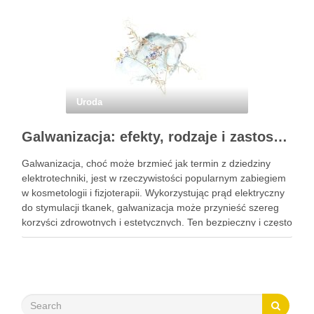
Uroda
Galwanizacja: efekty, rodzaje i zastosowanie w kosmetologii
Galwanizacja, choć może brzmieć jak termin z dziedziny
elektrotechniki, jest w rzeczywistości popularnym zabiegiem
w kosmetologii i fizjoterapii. Wykorzystując prąd elektryczny
do stymulacji tkanek, galwanizacja może przynieść szereg
korzyści zdrowotnych i estetycznych. Ten bezpieczny i często
nieodczuwalny zabieg może pomóc w poprawie krążenia,
redukcji bólu oraz regeneracji tkanek, a także …