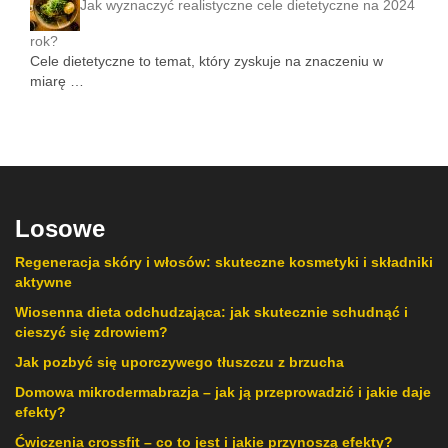
Jak wyznaczyć realistyczne cele dietetyczne na 2024
rok?
Cele dietetyczne to temat, który zyskuje na znaczeniu w
miarę …
Losowe
Regeneracja skóry i włosów: skuteczne kosmetyki i składniki
aktywne
Wiosenna dieta odchudzająca: jak skutecznie schudnąć i
cieszyć się zdrowiem?
Jak pozbyć się uporczywego tłuszczu z brzucha
Domowa mikrodermabrazja – jak ją przeprowadzić i jakie daje
efekty?
Ćwiczenia crossfit – co to jest i jakie przynoszą efekty?