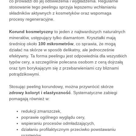
co prowadzi do jej odświeżenia i wygładzenia. Regularne
stosowanie tego peelingu sprzyja lepszemu wchłanianiu
składników aktywnych z kosmetyków oraz wspomaga
procesy regeneracyjne.
Korund kosmetyczny
to jeden z najtwardszych naturalnych
minerałów, ustępujący tylko diamantom. Kryształki mają
średnicę około
100 mikrometrów
, co sprawia, że mogą
działać na skórze w sposób delikatny, ale jednocześnie
efektywny. Ta forma peelingu jest odpowiednia dla wszystkich
typów cery, a szczególnie polecana osobom z cerą dojrzałą
oraz tym borykającym się z przebarwieniami czy bliznami
potrądzikowymi.
Stosując peeling korundowy, można przywrócić skórze
zdrowy koloryt i elastyczność
. Systematyczne zabiegi
pomagają również w:
redukcji zmarszczek,
poprawie ogólnego wyglądu cery,
wspieraniu procesów odmładzających,
działaniu profilaktycznym przeciwko powstawaniu
rozstępów.