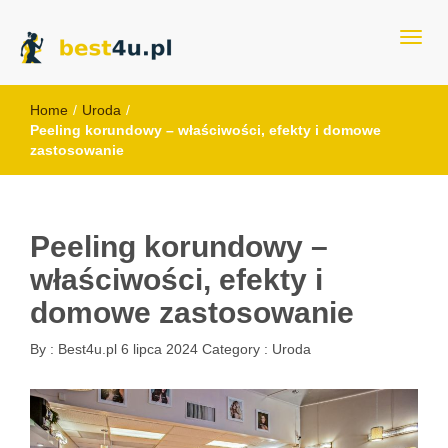
best4u.pl
Home
/
Uroda
/
Peeling korundowy – właściwości, efekty i domowe
zastosowanie
Peeling korundowy –
właściwości, efekty i
domowe zastosowanie
By :
Best4u.pl
6 lipca 2024
Category :
Uroda