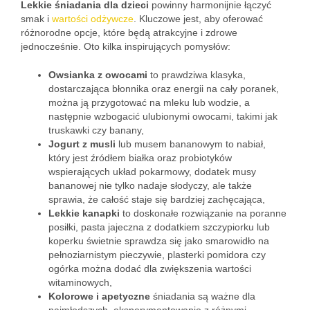
Lekkie śniadania dla dzieci
powinny harmonijnie łączyć
smak i
wartości odżywcze
. Kluczowe jest, aby oferować
różnorodne opcje, które będą atrakcyjne i zdrowe
jednocześnie. Oto kilka inspirujących pomysłów:
Owsianka z owocami
to prawdziwa klasyka,
dostarczająca błonnika oraz energii na cały poranek,
można ją przygotować na mleku lub wodzie, a
następnie wzbogacić ulubionymi owocami, takimi jak
truskawki czy banany,
Jogurt z musli
lub musem bananowym to nabiał,
który jest źródłem białka oraz probiotyków
wspierających układ pokarmowy, dodatek musy
bananowej nie tylko nadaje słodyczy, ale także
sprawia, że całość staje się bardziej zachęcająca,
Lekkie kanapki
to doskonałe rozwiązanie na poranne
posiłki, pasta jajeczna z dodatkiem szczypiorku lub
koperku świetnie sprawdza się jako smarowidło na
pełnoziarnistym pieczywie, plasterki pomidora czy
ogórka można dodać dla zwiększenia wartości
witaminowych,
Kolorowe i apetyczne
śniadania są ważne dla