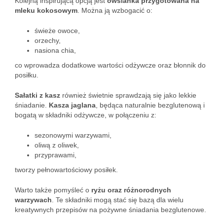
Kolejną inspirującą opcją jest
owsianka przygotowana na
mleku kokosowym
. Można ją wzbogacić o:
świeże owoce,
orzechy,
nasiona chia,
co wprowadza dodatkowe wartości odżywcze oraz błonnik do
posiłku.
Sałatki z kasz
również świetnie sprawdzają się jako lekkie
śniadanie.
Kasza jaglana
, będąca naturalnie bezglutenową i
bogatą w składniki odżywcze, w połączeniu z:
sezonowymi warzywami,
oliwą z oliwek,
przyprawami,
tworzy pełnowartościowy posiłek.
Warto także pomyśleć o
ryżu oraz różnorodnych
warzywach
. Te składniki mogą stać się bazą dla wielu
kreatywnych przepisów na pożywne śniadania bezglutenowe.