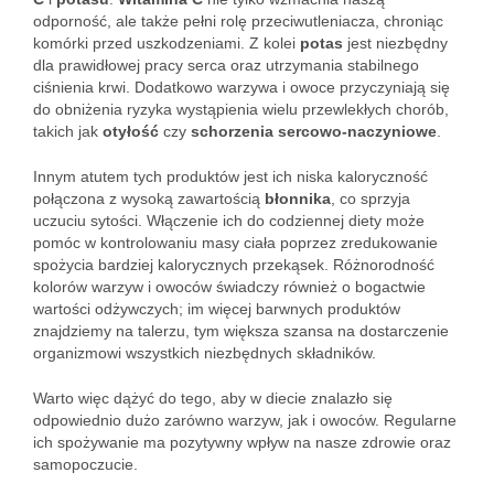
odporność, ale także pełni rolę przeciwutleniacza, chroniąc
komórki przed uszkodzeniami. Z kolei
potas
jest niezbędny
dla prawidłowej pracy serca oraz utrzymania stabilnego
ciśnienia krwi. Dodatkowo warzywa i owoce przyczyniają się
do obniżenia ryzyka wystąpienia wielu przewlekłych chorób,
takich jak
otyłość
czy
schorzenia sercowo-naczyniowe
.
Innym atutem tych produktów jest ich niska kaloryczność
połączona z wysoką zawartością
błonnika
, co sprzyja
uczuciu sytości. Włączenie ich do codziennej diety może
pomóc w kontrolowaniu masy ciała poprzez zredukowanie
spożycia bardziej kalorycznych przekąsek. Różnorodność
kolorów warzyw i owoców świadczy również o bogactwie
wartości odżywczych; im więcej barwnych produktów
znajdziemy na talerzu, tym większa szansa na dostarczenie
organizmowi wszystkich niezbędnych składników.
Warto więc dążyć do tego, aby w diecie znalazło się
odpowiednio dużo zarówno warzyw, jak i owoców. Regularne
ich spożywanie ma pozytywny wpływ na nasze zdrowie oraz
samopoczucie.