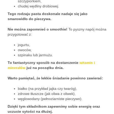
szczypiorkiem,
chudej wędliny drobiowej.
Tego rodzaju pasta doskonale nadaje się jako
smarowidło do pieczywa.
Nie można zapomnieć o smoothie!
To pyszny napój można
przygotować z:
jogurtu,
owoców,
szpinaku lub jarmużu.
To fantastyczny sposób na dostarczenie
witamin i
minerałów
już na początku dnia.
Warto pamiętać, że lekkie śniadanie powinno zawierać:
białko (na przykład jajka czy twaróg),
zdrowe tłuszcze (jak oliwa z oliwek),
węglowodany (pełnoziarniste pieczywo).
Dzięki tym składnikom zapewnimy sobie energię oraz
uczucie sytości na dłużej.