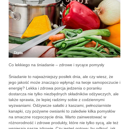
Dieta
Co lekkiego na śniadanie – zdrowe i sycące pomysły
Śniadanie to najważniejszy posiłek dnia, ale czy wiesz, że
jego jakość może znacząco wpłynąć na twoje samopoczucie i
energię? Lekka i zdrowa porcja jedzenia o poranku
dostarcza nie tylko niezbędnych składników odżywczych, ale
także sprawia, że lepiej radzimy sobie z codziennymi
wyzwaniami. Odżywcze sałatki z kaszami, pełnoziarniste
kanapki, czy pożywne owsianki to zaledwie kilka pomysłów
na smaczne rozpoczęcie dnia. Warto zainwestować w
różnorodność i zdrowe produkty, które nie tylko sycą, ale też
wspierają nasze zdrowie. Czy jesteś gotowy, by odkryć, jak