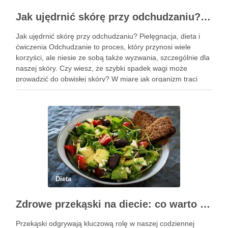
Jak ujędrnić skórę przy odchudzaniu? Pielęgnacja i skuteczne metody
Jak ujędrnić skórę przy odchudzaniu? Pielęgnacja, dieta i
ćwiczenia Odchudzanie to proces, który przynosi wiele
korzyści, ale niesie ze sobą także wyzwania, szczególnie dla
naszej skóry. Czy wiesz, że szybki spadek wagi może
prowadzić do obwisłej skóry? W miarę jak organizm traci
nadmiar tkanki tłuszczowej, skóra często nie nadąża za …
Dieta
Zdrowe przekąski na diecie: co warto wiedzieć i wybrać?
Przekąski odgrywają kluczową rolę w naszej codziennej