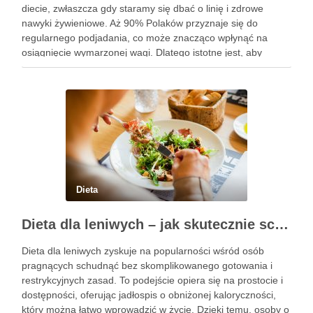
diecie, zwłaszcza gdy staramy się dbać o linię i zdrowe
nawyki żywieniowe. Aż 90% Polaków przyznaje się do
regularnego podjadania, co może znacząco wpłynąć na
osiągnięcie wymarzonej wagi. Dlatego istotne jest, aby
wybierać przekąski, które są lekkostrawne, niskokaloryczne i
bogate w składniki odżywcze. …
Dieta
Dieta dla leniwych – jak skutecznie schudnąć bez wysiłku?
Dieta dla leniwych zyskuje na popularności wśród osób
pragnących schudnąć bez skomplikowanego gotowania i
restrykcyjnych zasad. To podejście opiera się na prostocie i
dostępności, oferując jadłospis o obniżonej kaloryczności,
który można łatwo wprowadzić w życie. Dzięki temu, osoby o