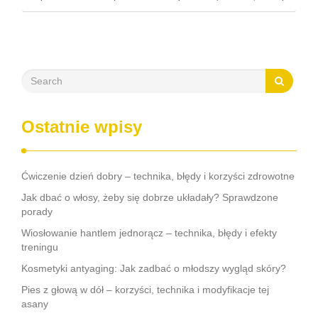
różnych stylach życia mogą z powodzeniem wprowadzać
zmiany w swojej diecie, …
Ostatnie wpisy
Ćwiczenie dzień dobry – technika, błędy i korzyści zdrowotne
Jak dbać o włosy, żeby się dobrze układały? Sprawdzone
porady
Wiosłowanie hantlem jednorącz – technika, błędy i efekty
treningu
Kosmetyki antyaging: Jak zadbać o młodszy wygląd skóry?
Pies z głową w dół – korzyści, technika i modyfikacje tej
asany