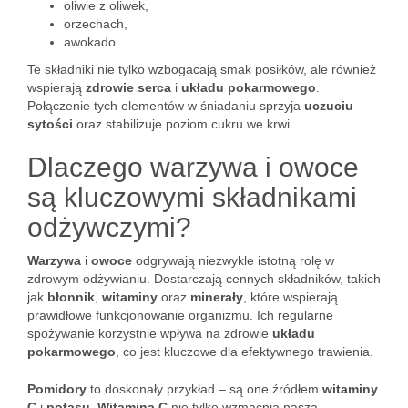
oliwie z oliwek,
orzechach,
awokado.
Te składniki nie tylko wzbogacają smak posiłków, ale również
wspierają
zdrowie serca
i
układu pokarmowego
.
Połączenie tych elementów w śniadaniu sprzyja
uczuciu
sytości
oraz stabilizuje poziom cukru we krwi.
Dlaczego warzywa i owoce
są kluczowymi składnikami
odżywczymi?
Warzywa
i
owoce
odgrywają niezwykle istotną rolę w
zdrowym odżywianiu. Dostarczają cennych składników, takich
jak
błonnik
,
witaminy
oraz
minerały
, które wspierają
prawidłowe funkcjonowanie organizmu. Ich regularne
spożywanie korzystnie wpływa na zdrowie
układu
pokarmowego
, co jest kluczowe dla efektywnego trawienia.
Pomidory
to doskonały przykład – są one źródłem
witaminy
C
i
potasu
.
Witamina C
nie tylko wzmacnia naszą