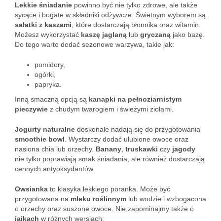
Lekkie śniadanie
powinno być nie tylko zdrowe, ale także
sycące i bogate w składniki odżywcze. Świetnym wyborem są
sałatki z kaszami
, które dostarczają błonnika oraz witamin.
Możesz wykorzystać
kaszę jaglaną
lub
gryczaną
jako bazę.
Do tego warto dodać sezonowe warzywa, takie jak:
pomidory,
ogórki,
papryka.
Inną smaczną opcją są
kanapki na pełnoziarnistym
pieczywie
z chudym twarogiem i świeżymi ziołami.
Jogurty naturalne
doskonale nadają się do przygotowania
smoothie bowl
. Wystarczy dodać ulubione owoce oraz
nasiona chia lub orzechy.
Banany
,
truskawki
czy
jagody
nie tylko poprawiają smak śniadania, ale również dostarczają
cennych antyoksydantów.
Owsianka
to klasyka lekkiego poranka. Może być
przygotowana na
mleku roślinnym
lub wodzie i wzbogacona
o orzechy oraz suszone owoce. Nie zapominajmy także o
jajkach
w różnych wersjach: