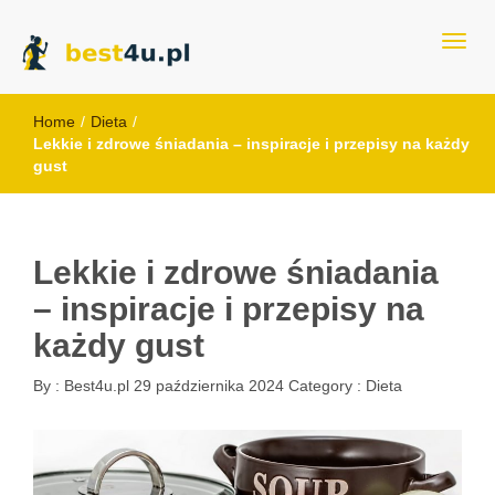
best4u.pl
Home
/
Dieta
/
Lekkie i zdrowe śniadania – inspiracje i przepisy na każdy
gust
Lekkie i zdrowe śniadania
– inspiracje i przepisy na
każdy gust
By :
Best4u.pl
29 października 2024
Category :
Dieta