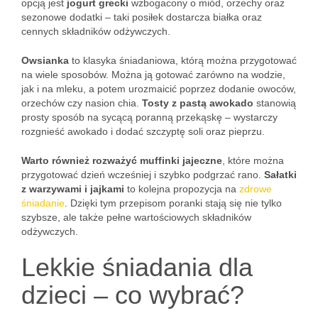
opcją jest
jogurt grecki
wzbogacony o miód, orzechy oraz
sezonowe dodatki – taki posiłek dostarcza białka oraz
cennych składników odżywczych.
Owsianka
to klasyka śniadaniowa, którą można przygotować
na wiele sposobów. Można ją gotować zarówno na wodzie,
jak i na mleku, a potem urozmaicić poprzez dodanie owoców,
orzechów czy nasion chia.
Tosty z pastą awokado
stanowią
prosty sposób na sycącą poranną przekąskę – wystarczy
rozgnieść awokado i dodać szczyptę soli oraz pieprzu.
Warto również rozważyć muffinki jajeczne
, które można
przygotować dzień wcześniej i szybko podgrzać rano.
Sałatki
z warzywami i jajkami
to kolejna propozycja na
zdrowe
śniadanie
. Dzięki tym przepisom poranki stają się nie tylko
szybsze, ale także pełne wartościowych składników
odżywczych.
Lekkie śniadania dla
dzieci – co wybrać?