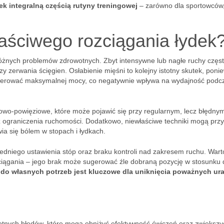
ek integralną częścią rutyny treningowej
– zarówno dla sportowców, 
łaściwego rozciągania łydek
óżnych problemów zdrowotnych. Zbyt intensywne lub nagłe ruchy częs
czy zerwania ścięgien. Osłabienie mięśni to kolejny istotny skutek, poni
generować maksymalnej mocy, co negatywnie wpływa na wydajność podc
iowo-powięziowe, które może pojawić się przy regularnym, lecz błędny
z ograniczenia ruchomości. Dodatkowo, niewłaściwe techniki mogą przy
a się bólem w stopach i łydkach.
edniego ustawienia stóp oraz braku kontroli nad zakresem ruchu. Wart
ciągania – jego brak może sugerować źle dobraną pozycję w stosunku 
o własnych potrzeb jest kluczowe dla uniknięcia poważnych ura
totnych błędów, które mogą obniżyć efektywność ćwiczeń oraz zwiększy