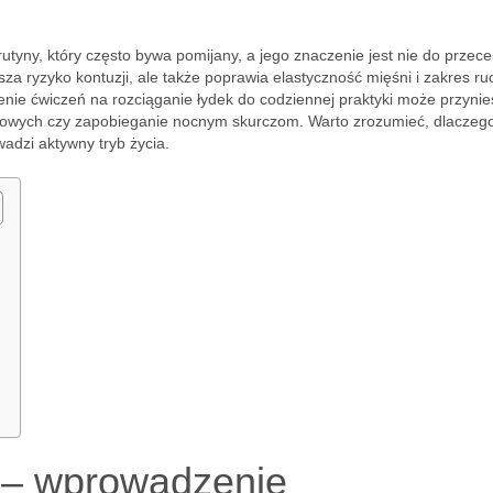
utyny, który często bywa pomijany, a jego znaczenie jest nie do przece
sza ryzyko kontuzji, ale także poprawia elastyczność mięśni i zakres r
ie ćwiczeń na rozciąganie łydek do codziennej praktyki może przynie
ingowych czy zapobieganie nocnym skurczom. Warto zrozumieć, dlaczego
wadzi aktywny tryb życia.
i – wprowadzenie