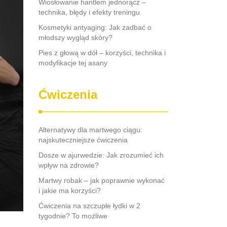
Wiosłowanie hantlem jednorącz –
technika, błędy i efekty treningu
Kosmetyki antyaging: Jak zadbać o
młodszy wygląd skóry?
Pies z głową w dół – korzyści, technika i
modyfikacje tej asany
Ćwiczenia
Alternatywy dla martwego ciągu:
najskuteczniejsze ćwiczenia
Dosze w ajurwedzie: Jak zrozumieć ich
wpływ na zdrowie?
Martwy robak – jak poprawnie wykonać
i jakie ma korzyści?
Ćwiczenia na szczupłe łydki w 2
tygodnie? To możliwe