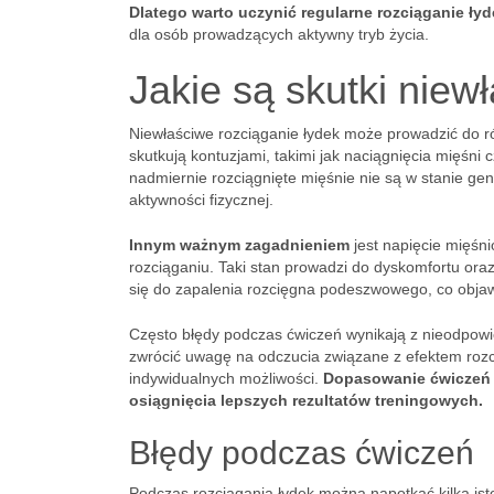
Dlatego warto uczynić regularne rozciąganie łyd
dla osób prowadzących aktywny tryb życia.
Jakie są skutki niew
Niewłaściwe rozciąganie łydek może prowadzić do r
skutkują kontuzjami, takimi jak naciągnięcia mięśni 
nadmiernie rozciągnięte mięśnie nie są w stanie 
aktywności fizycznej.
Innym ważnym zagadnieniem
jest napięcie mięśn
rozciąganiu. Taki stan prowadzi do dyskomfortu ora
się do zapalenia rozcięgna podeszwowego, co objawi
Często błędy podczas ćwiczeń wynikają z nieodpowi
zwrócić uwagę na odczucia związane z efektem roz
indywidualnych możliwości.
Dopasowanie ćwiczeń d
osiągnięcia lepszych rezultatów treningowych.
Błędy podczas ćwiczeń
Podczas rozciągania łydek można napotkać kilka is