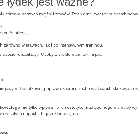
e łydek jest ważne?
iu zdrowia naszych mięśni i stawów. Regularne ćwiczenia stretchingow
k,
ęgna Achillesa,
h zarówno w stawach, jak i po intensywnym treningu.
ocesie rehabilitacji. Osoby z problemami takimi jak:
ch
chingowym. Dodatkowo, poprawa zakresu ruchu w stawach skokowych w
zkowatego
nie tylko wpływa na ich estetykę, nadając nogom smukły wy
e w całych nogach. To przekłada się na:
ści.