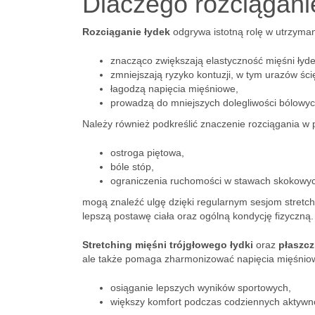
Dlaczego rozciągani
Rozciąganie łydek
odgrywa istotną rolę w utrzyman
znacząco zwiększają elastyczność mięśni łyde
zmniejszają ryzyko kontuzji, w tym urazów ści
łagodzą napięcia mięśniowe,
prowadzą do mniejszych dolegliwości bólowyc
Należy również podkreślić znaczenie rozciągania w pr
ostroga piętowa,
bóle stóp,
ograniczenia ruchomości w stawach skokowy
mogą znaleźć ulgę dzięki regularnym sesjom stret
lepszą postawę ciała oraz ogólną kondycję fizyczną.
Stretching mięśni trójgłowego łydki
oraz
płaszc
ale także pomaga zharmonizować napięcia mięśniow
osiąganie lepszych wyników sportowych,
większy komfort podczas codziennych aktywno