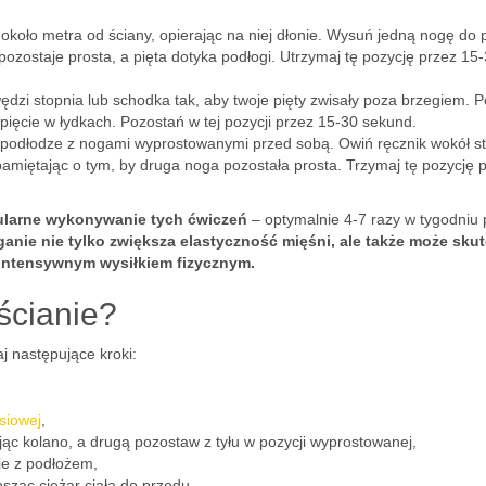
i około metra od ściany, opierając na niej dłonie. Wysuń jedną nogę do 
ozostaje prosta, a pięta dotyka podłogi. Utrzymaj tę pozycję przez 15
ędzi stopnia lub schodka tak, aby twoje pięty zwisały poza brzegiem. P
pięcie w łydkach. Pozostań w tej pozycji przez 15-30 sekund.
 podłodze z nogami wyprostowanymi przed sobą. Owiń ręcznik wokół s
, pamiętając o tym, by druga noga pozostała prosta. Trzymaj tę pozycję 
egularne wykonywanie tych ćwiczeń
– optymalnie 4-7 razy w tygodniu 
anie nie tylko zwiększa elastyczność mięśni, ale także może sku
intensywnym wysiłkiem fizycznym.
 ścianie?
j następujące kroki:
rsiowej
,
jąc kolano, a drugą pozostaw z tyłu w pozycji wyprostowanej,
cie z podłożem,
osząc ciężar ciała do przodu.