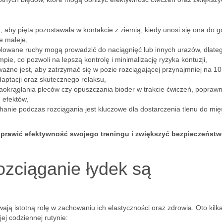
, aby pięta pozostawała w kontakcie z ziemią, kiedy unosi się ona do g
e maleje,
rolowane ruchy mogą prowadzić do naciągnięć lub innych urazów, dlate
e, co pozwoli na lepszą kontrolę i minimalizację ryzyka kontuzji,
ażne jest, aby zatrzymać się w pozie rozciągającej przynajmniej na 10
aptacji oraz skutecznego relaksu,
aokrąglania pleców czy opuszczania bioder w trakcie ćwiczeń, popraw
 efektów,
anie podczas rozciągania jest kluczowe dla dostarczenia tlenu do mię
oprawić efektywność swojego treningu i zwiększyć bezpieczeńst
ozciąganie łydek są
ają istotną rolę w zachowaniu ich elastyczności oraz zdrowia. Oto kilk
j codziennej rutynie: