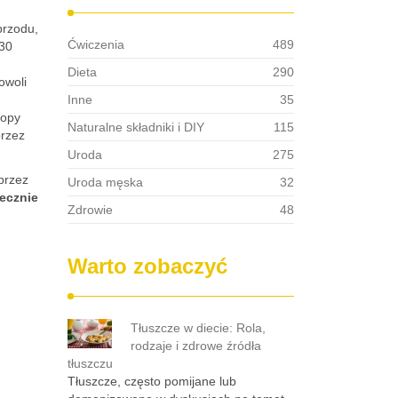
przodu,
Ćwiczenia
489
-30
Dieta
290
owoli
Inne
35
topy
Naturalne składniki i DIY
115
przez
Uroda
275
przez
Uroda męska
32
tecznie
Zdrowie
48
Warto zobaczyć
Tłuszcze w diecie: Rola,
rodzaje i zdrowe źródła
tłuszczu
Tłuszcze, często pomijane lub