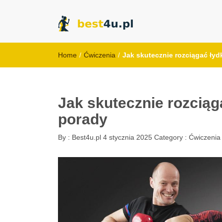
best4u.pl
Home
/
Ćwiczenia
/
Jak skutecznie rozciągać łyd
Jak skutecznie rozciąg
porady
By :
Best4u.pl
4 stycznia 2025
Category :
Ćwiczenia