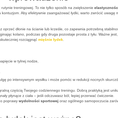
rutynie treningowej. To nie tylko sposób na zwiększenie
elastycznośc
a kontuzjom. Aby efektywnie zaangażować łydki, warto zwrócić uwagę 
 oprzeć dłonie na ścianie lub krześle, co zapewnia potrzebną stabilno
ginając kolano, podczas gdy druga pozostaje prosta z tyłu. Ważne jest
 skuteczniej rozciągnąć
mięśnie łydek
.
napięcie w tylnej nodze,
.
ulgę po intensywnym wysiłku i może pomóc w redukcji nocnych skurcz
gralną częścią Twojego codziennego treningu. Dobrą praktyką jest unik
ły płynące z ciała – jeśli odczuwasz ból, lepiej przerwać ćwiczenie.
 do poprawy
wydolności sportowej
oraz ogólnego samopoczucia zar