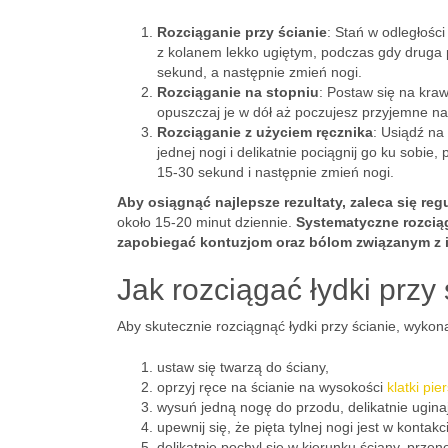
Rozciąganie przy ścianie
: Stań w odległośc
z kolanem lekko ugiętym, podczas gdy druga p
sekund, a następnie zmień nogi.
Rozciąganie na stopniu
: Postaw się na kraw
opuszczaj je w dół aż poczujesz przyjemne na
Rozciąganie z użyciem ręcznika
: Usiądź na
jednej nogi i delikatnie pociągnij go ku sobie
15-30 sekund i następnie zmień nogi.
Aby osiągnąć najlepsze rezultaty, zaleca się r
około 15-20 minut dziennie.
Systematyczne rozciąg
zapobiegać kontuzjom oraz bólom związanym z 
Jak rozciągać łydki przy
Aby skutecznie rozciągnąć łydki przy ścianie, wykona
ustaw się twarzą do ściany,
oprzyj ręce na ścianie na wysokości
klatki pie
wysuń jedną nogę do przodu, delikatnie ugina
upewnij się, że pięta tylnej nogi jest w kontak
delikatnie pochyl się w kierunku ściany, przen