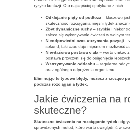
ryzyko kontuzji. Oto najczęściej spotykane z nich:
Odklejanie pięty od podłoża
– kluczowe jest
skuteczność rozciągania mięśni łydek znaczni
Zbyt dynamiczne ruchy
– szybkie i niekont
zaleca się wykonywanie ćwiczeń w wolnym tempi
Nieodpowiedni czas utrzymania pozycji
– w
sekund, taki czas daje mięśniom możliwość ad
Niewłaściwa postawa ciała
– warto unikać z
postawa przyczyni się do osiągnięcia lepszych
Wstrzymywanie oddechu
– regularne oddych
oraz ogólnego odprężenia organizmu.
Eliminując te typowe błędy, możesz znacząco p
podczas rozciągania łydek.
Jakie ćwiczenia na r
skuteczne?
Skuteczne ćwiczenia na rozciąganie łydek
odgryw
sprawdzonych metod, które warto uwzględnić w swoje