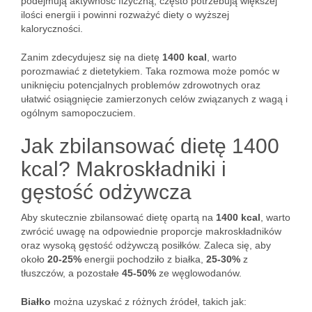
podejmują aktywność fizyczną, często potrzebują większej
ilości energii i powinni rozważyć diety o wyższej
kaloryczności.
Zanim zdecydujesz się na dietę
1400 kcal
, warto
porozmawiać z dietetykiem. Taka rozmowa może pomóc w
uniknięciu potencjalnych problemów zdrowotnych oraz
ułatwić osiągnięcie zamierzonych celów związanych z wagą i
ogólnym samopoczuciem.
Jak zbilansować dietę 1400
kcal? Makroskładniki i
gęstość odżywcza
Aby skutecznie zbilansować dietę opartą na
1400 kcal
, warto
zwrócić uwagę na odpowiednie proporcje makroskładników
oraz wysoką gęstość odżywczą posiłków. Zaleca się, aby
około
20-25%
energii pochodziło z białka,
25-30%
z
tłuszczów, a pozostałe
45-50%
ze węglowodanów.
Białko
można uzyskać z różnych źródeł, takich jak: