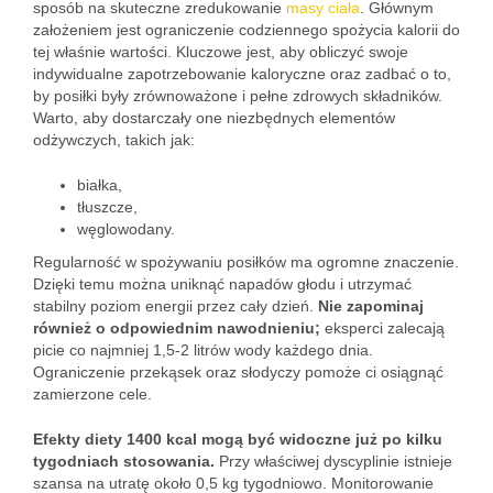
sposób na skuteczne zredukowanie
masy ciała
. Głównym
założeniem jest ograniczenie codziennego spożycia kalorii do
tej właśnie wartości. Kluczowe jest, aby obliczyć swoje
indywidualne zapotrzebowanie kaloryczne oraz zadbać o to,
by posiłki były zrównoważone i pełne zdrowych składników.
Warto, aby dostarczały one niezbędnych elementów
odżywczych, takich jak:
białka,
tłuszcze,
węglowodany.
Regularność w spożywaniu posiłków ma ogromne znaczenie.
Dzięki temu można uniknąć napadów głodu i utrzymać
stabilny poziom energii przez cały dzień.
Nie zapominaj
również o odpowiednim nawodnieniu;
eksperci zalecają
picie co najmniej 1,5-2 litrów wody każdego dnia.
Ograniczenie przekąsek oraz słodyczy pomoże ci osiągnąć
zamierzone cele.
Efekty diety 1400 kcal mogą być widoczne już po kilku
tygodniach stosowania.
Przy właściwej dyscyplinie istnieje
szansa na utratę około 0,5 kg tygodniowo. Monitorowanie