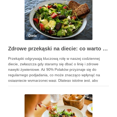
Dieta
Zdrowe przekąski na diecie: co warto wiedzieć i wybrać?
Przekąski odgrywają kluczową rolę w naszej codziennej
diecie, zwłaszcza gdy staramy się dbać o linię i zdrowe
nawyki żywieniowe. Aż 90% Polaków przyznaje się do
regularnego podjadania, co może znacząco wpłynąć na
osiągnięcie wymarzonej wagi. Dlatego istotne jest, aby
wybierać przekąski, które są lekkostrawne, niskokaloryczne i
bogate w składniki odżywcze. …