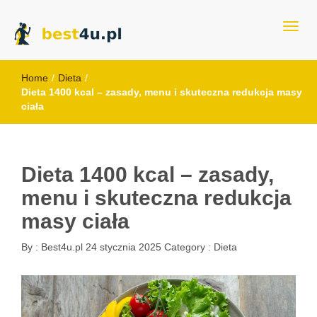
best4u.pl
Home
/
Dieta
/
Dieta 1400 kcal – zasady, menu i skuteczna redukcja masy
ciała
Dieta 1400 kcal – zasady,
menu i skuteczna redukcja
masy ciała
By :
Best4u.pl
24 stycznia 2025
Category :
Dieta