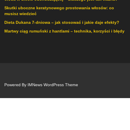
Skutki uboczne keratynowego prostowania włosów: co
musisz wiedzieć
Dieta Dukana 7-dniowa – jak stosować i jakie daje efekty?
Martwy ciąg rumuński z hantlami – technika, korzyści i błędy
Powered By
IMNews WordPress Theme