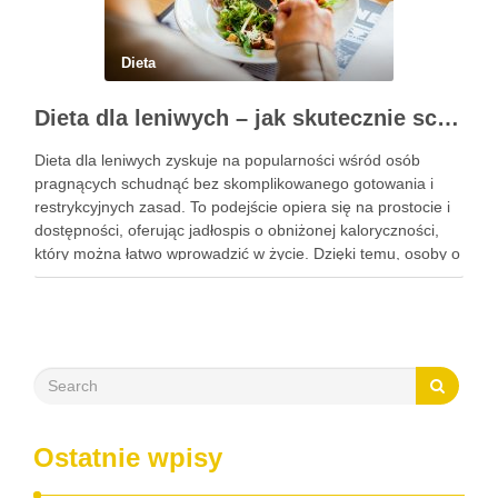
Dieta
Dieta dla leniwych – jak skutecznie schudnąć bez wysiłku?
Dieta dla leniwych zyskuje na popularności wśród osób
pragnących schudnąć bez skomplikowanego gotowania i
restrykcyjnych zasad. To podejście opiera się na prostocie i
dostępności, oferując jadłospis o obniżonej kaloryczności,
który można łatwo wprowadzić w życie. Dzięki temu, osoby o
różnych stylach życia mogą z powodzeniem wprowadzać
zmiany w swojej diecie, …
Ostatnie wpisy