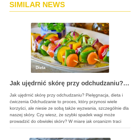
SIMILAR NEWS
Dieta
Jak ujędrnić skórę przy odchudzaniu? Pielęgnacja i skuteczne metody
Jak ujędrnić skórę przy odchudzaniu? Pielęgnacja, dieta i
ćwiczenia Odchudzanie to proces, który przynosi wiele
korzyści, ale niesie ze sobą także wyzwania, szczególnie dla
naszej skóry. Czy wiesz, że szybki spadek wagi może
prowadzić do obwisłej skóry? W miarę jak organizm traci
nadmiar tkanki tłuszczowej, skóra często nie nadąża za …