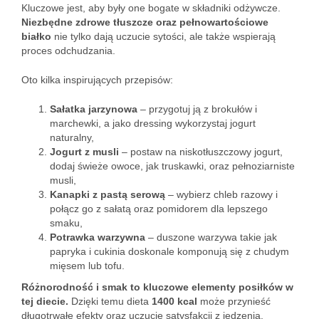
Kluczowe jest, aby były one bogate w składniki odżywcze.
Niezbędne zdrowe tłuszcze oraz pełnowartościowe
białko
nie tylko dają uczucie sytości, ale także wspierają
proces odchudzania.
Oto kilka inspirujących przepisów:
Sałatka jarzynowa
– przygotuj ją z brokułów i
marchewki, a jako dressing wykorzystaj jogurt
naturalny,
Jogurt z musli
– postaw na niskotłuszczowy jogurt,
dodaj świeże owoce, jak truskawki, oraz pełnoziarniste
musli,
Kanapki z pastą serową
– wybierz chleb razowy i
połącz go z sałatą oraz pomidorem dla lepszego
smaku,
Potrawka warzywna
– duszone warzywa takie jak
papryka i cukinia doskonale komponują się z chudym
mięsem lub tofu.
Różnorodność i smak to kluczowe elementy posiłków w
tej diecie.
Dzięki temu dieta
1400 kcal
może przynieść
długotrwałe efekty oraz uczucie satysfakcji z jedzenia.