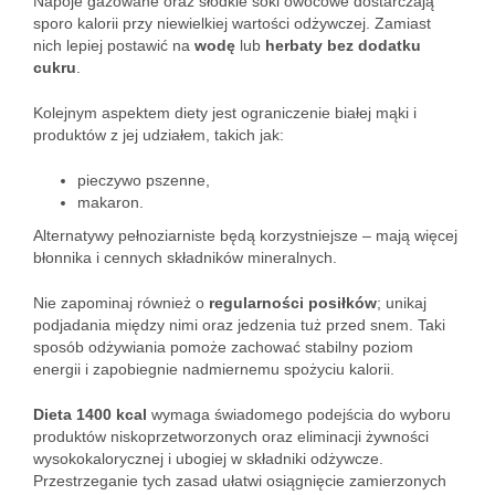
Napoje gazowane oraz słodkie soki owocowe dostarczają
sporo kalorii przy niewielkiej wartości odżywczej. Zamiast
nich lepiej postawić na
wodę
lub
herbaty bez dodatku
cukru
.
Kolejnym aspektem diety jest ograniczenie białej mąki i
produktów z jej udziałem, takich jak:
pieczywo pszenne,
makaron.
Alternatywy pełnoziarniste będą korzystniejsze – mają więcej
błonnika i cennych składników mineralnych.
Nie zapominaj również o
regularności posiłków
; unikaj
podjadania między nimi oraz jedzenia tuż przed snem. Taki
sposób odżywiania pomoże zachować stabilny poziom
energii i zapobiegnie nadmiernemu spożyciu kalorii.
Dieta 1400 kcal
wymaga świadomego podejścia do wyboru
produktów niskoprzetworzonych oraz eliminacji żywności
wysokokalorycznej i ubogiej w składniki odżywcze.
Przestrzeganie tych zasad ułatwi osiągnięcie zamierzonych