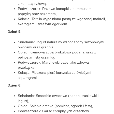
z komosą ryżową,
Podwieczorek: Razowe kanapki z hummusem,
papryką oraz sezamem,
Kolacja: Tortilla wypełniona pastą ze wędzonej makreli,
twarogiem i świeżym ogórkiem.
Dzień 5:
Śniadanie: Jogurt naturalny wzbogacony sezonowymi
owocami oraz granolą,
Obiad: Kremowa zupa brokułowa podana wraz z
pełnoziarnistą grzanką,
Podwieczorek: Marchewki baby jako zdrowa
przekąska,
Kolacja: Pieczona pierś kurczaka ze świeżymi
szparagami.
Dzień 6:
Śniadanie: Smoothie owocowe (banan, truskawki i
jogurt),
Obiad: Sałatka grecka (pomidor, ogórek i feta),
Podwieczorek: Garść chrupiących orzechów,