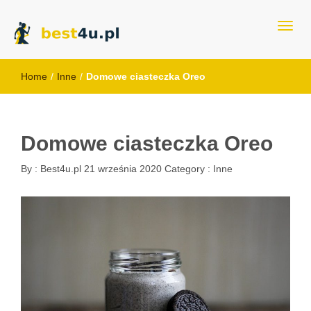
best4u.pl
Home
/
Inne
/
Domowe ciasteczka Oreo
Domowe ciasteczka Oreo
By :
Best4u.pl
21 września 2020
Category :
Inne