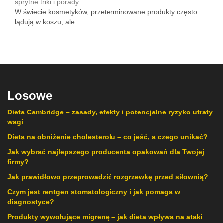
sprytne triki i porady
W świecie kosmetyków, przeterminowane produkty często
lądują w koszu, ale …
Losowe
Dieta Cambridge – zasady, efekty i potencjalne ryzyko utraty
wagi
Dieta na obniżenie cholesterolu – co jeść, a czego unikać?
Jak wybrać najlepszego producenta opakowań dla Twojej
firmy?
Jak prawidłowo przeprowadzić rozgrzewkę przed siłownią?
Czym jest rentgen stomatologiczny i jak pomaga w
diagnostyce?
Produkty wywołujące migrenę – jak dieta wpływa na ataki