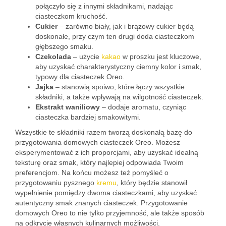
połączyło się z innymi składnikami, nadając
ciasteczkom kruchość.
Cukier
– zarówno biały, jak i brązowy cukier będą
doskonałe, przy czym ten drugi doda ciasteczkom
głębszego smaku.
Czekolada
– użycie
kakao
w proszku jest kluczowe,
aby uzyskać charakterystyczny ciemny kolor i smak,
typowy dla ciasteczek Oreo.
Jajka
– stanowią spoiwo, które łączy wszystkie
składniki, a także wpływają na wilgotność ciasteczek.
Ekstrakt waniliowy
– dodaje aromatu, czyniąc
ciasteczka bardziej smakowitymi.
Wszystkie te składniki razem tworzą doskonałą bazę do
przygotowania domowych ciasteczek Oreo. Możesz
eksperymentować z ich proporcjami, aby uzyskać idealną
teksturę oraz smak, który najlepiej odpowiada Twoim
preferencjom. Na końcu możesz też pomyśleć o
przygotowaniu pysznego
kremu
, który będzie stanowił
wypełnienie pomiędzy dwoma ciasteczkami, aby uzyskać
autentyczny smak znanych ciasteczek. Przygotowanie
domowych Oreo to nie tylko przyjemność, ale także sposób
na odkrycie własnych kulinarnych możliwości.