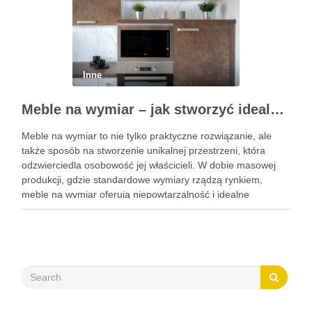
Inne
Meble na wymiar – jak stworzyć idealne wnętrze z indywidualnym podejściem
Meble na wymiar to nie tylko praktyczne rozwiązanie, ale
także sposób na stworzenie unikalnej przestrzeni, która
odzwierciedla osobowość jej właścicieli. W dobie masowej
produkcji, gdzie standardowe wymiary rządzą rynkiem,
meble na wymiar oferują niepowtarzalność i idealne
dopasowanie do specyficznych potrzeb każdego wnętrza.
Dzięki nim można maksymalnie wykorzystać dostępną
przestrzeń, a …