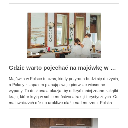
Dzięki niemu możliwe jest nie tylko wykrywanie próchnicy, ale
również planowanie skomplikowanych zabiegów, takich …
Inne
Gdzie warto pojechać na majówkę w Polsce? Przewodnik po atrakcji
Majówka w Polsce to czas, kiedy przyroda budzi się do życia,
a Polacy z zapałem planują swoje pierwsze wiosenne
wypady. To doskonała okazja, by odkryć mniej znane zakątki
kraju, które kryją w sobie mnóstwo atrakcji turystycznych. Od
malowniczych gór po urokliwe plaże nad morzem, Polska
oferuje różnorodność miejsc idealnych na …