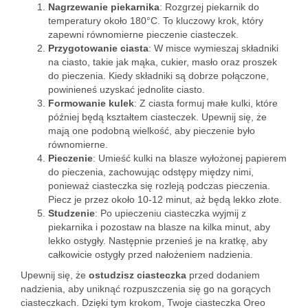
Nagrzewanie piekarnika
: Rozgrzej piekarnik do
temperatury około 180°C. To kluczowy krok, który
zapewni równomierne pieczenie ciasteczek.
Przygotowanie ciasta
: W misce wymieszaj składniki
na ciasto, takie jak mąka, cukier, masło oraz proszek
do pieczenia. Kiedy składniki są dobrze połączone,
powinieneś uzyskać jednolite ciasto.
Formowanie kulek
: Z ciasta formuj małe kulki, które
później będą kształtem ciasteczek. Upewnij się, że
mają one podobną wielkość, aby pieczenie było
równomierne.
Pieczenie
: Umieść kulki na blasze wyłożonej papierem
do pieczenia, zachowując odstępy między nimi,
ponieważ ciasteczka się rozleją podczas pieczenia.
Piecz je przez około 10-12 minut, aż będą lekko złote.
Studzenie
: Po upieczeniu ciasteczka wyjmij z
piekarnika i pozostaw na blasze na kilka minut, aby
lekko ostygły. Następnie przenieś je na kratkę, aby
całkowicie ostygły przed nałożeniem nadzienia.
Upewnij się, że
ostudzisz ciasteczka
przed dodaniem
nadzienia, aby uniknąć rozpuszczenia się go na gorących
ciasteczkach. Dzięki tym krokom, Twoje ciasteczka Oreo