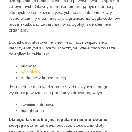
szereg zalet, ale nie jest wolna od pewnych wad i zagrożeń
zdrowotnych. Głównym problemem mogą być niedobory
istotnych składników odżywczych, takich jak błonnik czy
różne witaminy oraz minerały. Ograniczenie węglowodanów
może skutkować zaparciami oraz ogólnym osłabieniem
organizmu.
Dodatkowo, stosowanie diety keto może wiązać się z
nieprzyjemnymi skutkami ubocznymi. Wiele osób zgłasza
dolegliwości takie jak:
nudności,
bóle głowy
,
trudności z koncentracją.
Jeśli dieta jest prowadzona przez dłuższy czas, mogą
wystąpić poważniejsze problemy zdrowotne, w tym:
kwasica ketonowa,
hipoglikemia.
Dlatego tak istotne jest regularne monitorowanie
swojego stanu zdrowia
podczas stosowania diety
ketogenicznej. Współpraca z dietetykiem pozwala na