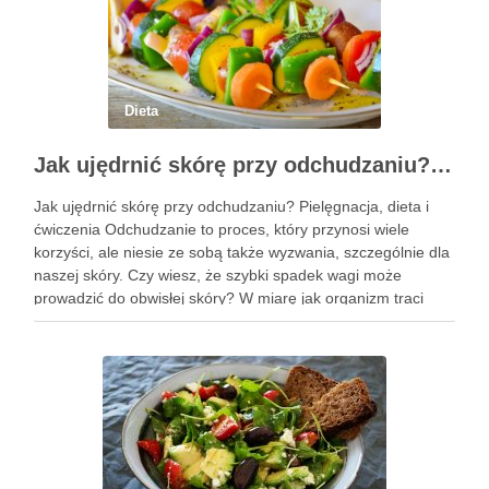
Dieta
Jak ujędrnić skórę przy odchudzaniu? Pielęgnacja i skuteczne metody
Jak ujędrnić skórę przy odchudzaniu? Pielęgnacja, dieta i
ćwiczenia Odchudzanie to proces, który przynosi wiele
korzyści, ale niesie ze sobą także wyzwania, szczególnie dla
naszej skóry. Czy wiesz, że szybki spadek wagi może
prowadzić do obwisłej skóry? W miarę jak organizm traci
nadmiar tkanki tłuszczowej, skóra często nie nadąża za …