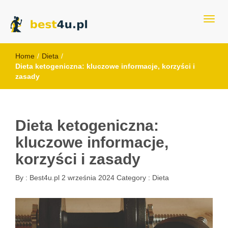
best4u.pl
Home
/
Dieta
/
Dieta ketogeniczna: kluczowe informacje, korzyści i
zasady
Dieta ketogeniczna:
kluczowe informacje,
korzyści i zasady
By :
Best4u.pl
2 września 2024
Category :
Dieta