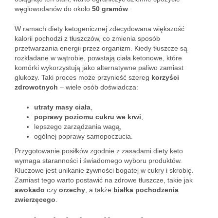
węglowodanów do około
50 gramów
.
W ramach diety ketogenicznej zdecydowana większość
kalorii pochodzi z tłuszczów, co zmienia sposób
przetwarzania energii przez organizm. Kiedy tłuszcze są
rozkładane w wątrobie, powstają ciała ketonowe, które
komórki wykorzystują jako alternatywne paliwo zamiast
glukozy. Taki proces może przynieść szereg
korzyści
zdrowotnych
– wiele osób doświadcza:
utraty masy ciała
,
poprawy poziomu cukru we krwi
,
lepszego zarządzania wagą,
ogólnej poprawy samopoczucia.
Przygotowanie posiłków zgodnie z zasadami diety keto
wymaga staranności i świadomego wyboru produktów.
Kluczowe jest unikanie żywności bogatej w cukry i skrobię.
Zamiast tego warto postawić na zdrowe tłuszcze, takie jak
awokado
czy
orzechy
, a także
białka pochodzenia
zwierzęcego
.