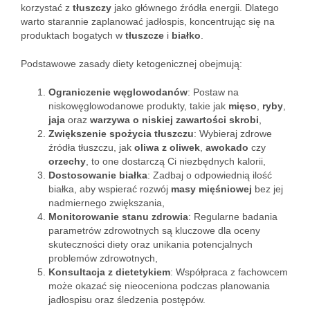
korzystać z
tłuszczy
jako głównego źródła energii. Dlatego
warto starannie zaplanować jadłospis, koncentrując się na
produktach bogatych w
tłuszcze
i
białko
.
Podstawowe zasady diety ketogenicznej obejmują:
Ograniczenie węglowodanów
: Postaw na
niskowęglowodanowe produkty, takie jak
mięso
,
ryby
,
jaja
oraz
warzywa o niskiej zawartości skrobi
,
Zwiększenie spożycia tłuszczu
: Wybieraj zdrowe
źródła tłuszczu, jak
oliwa z oliwek
,
awokado
czy
orzechy
, to one dostarczą Ci niezbędnych kalorii,
Dostosowanie białka
: Zadbaj o odpowiednią ilość
białka, aby wspierać rozwój
masy mięśniowej
bez jej
nadmiernego zwiększania,
Monitorowanie stanu zdrowia
: Regularne badania
parametrów zdrowotnych są kluczowe dla oceny
skuteczności diety oraz unikania potencjalnych
problemów zdrowotnych,
Konsultacja z dietetykiem
: Współpraca z fachowcem
może okazać się nieoceniona podczas planowania
jadłospisu oraz śledzenia postępów.