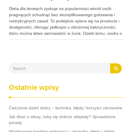
Dieta dla leniwych zyskuje na popularności wśród osób
pragnących schudnąć bez skomplikowanego gotowania i
restrykcyjnych zasad. To podejście opiera się na prostocie i
dostępności, oferując jadłospis o obniżonej kaloryczności,
który można łatwo wprowadzić w życie. Dzięki temu, osoby o
różnych stylach życia mogą z powodzeniem wprowadzać
zmiany w swojej diecie, …
Ostatnie wpisy
Ćwiczenie dzień dobry – technika, błędy i korzyści zdrowotne
Jak dbać o włosy, żeby się dobrze układały? Sprawdzone
porady
Wiosłowanie hantlem jednorącz – technika, błędy i efekty