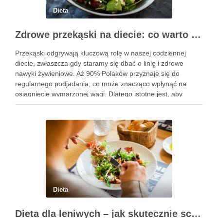
Dieta
Zdrowe przekąski na diecie: co warto wiedzieć i wybrać?
Przekąski odgrywają kluczową rolę w naszej codziennej
diecie, zwłaszcza gdy staramy się dbać o linię i zdrowe
nawyki żywieniowe. Aż 90% Polaków przyznaje się do
regularnego podjadania, co może znacząco wpłynąć na
osiągnięcie wymarzonej wagi. Dlatego istotne jest, aby
wybierać przekąski, które są lekkostrawne, niskokaloryczne i
bogate w składniki odżywcze. …
Dieta
Dieta dla leniwych – jak skutecznie schudnąć bez wysiłku?