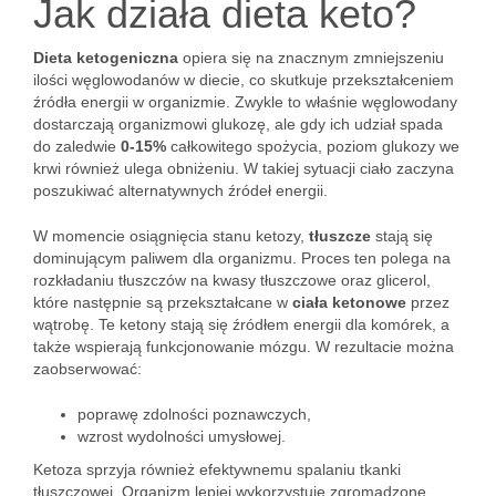
Jak działa dieta keto?
Dieta ketogeniczna
opiera się na znacznym zmniejszeniu
ilości węglowodanów w diecie, co skutkuje przekształceniem
źródła energii w organizmie. Zwykle to właśnie węglowodany
dostarczają organizmowi glukozę, ale gdy ich udział spada
do zaledwie
0-15%
całkowitego spożycia, poziom glukozy we
krwi również ulega obniżeniu. W takiej sytuacji ciało zaczyna
poszukiwać alternatywnych źródeł energii.
W momencie osiągnięcia stanu ketozy,
tłuszcze
stają się
dominującym paliwem dla organizmu. Proces ten polega na
rozkładaniu tłuszczów na kwasy tłuszczowe oraz glicerol,
które następnie są przekształcane w
ciała ketonowe
przez
wątrobę. Te ketony stają się źródłem energii dla komórek, a
także wspierają funkcjonowanie mózgu. W rezultacie można
zaobserwować:
poprawę zdolności poznawczych,
wzrost wydolności umysłowej.
Ketoza sprzyja również efektywnemu spalaniu tkanki
tłuszczowej. Organizm lepiej wykorzystuje zgromadzone