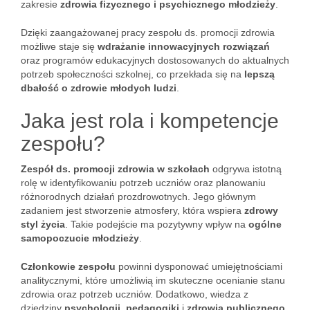
zakresie
zdrowia fizycznego i psychicznego młodzieży
.
Dzięki zaangażowanej pracy zespołu ds. promocji zdrowia
możliwe staje się
wdrażanie innowacyjnych rozwiązań
oraz programów edukacyjnych dostosowanych do aktualnych
potrzeb społeczności szkolnej, co przekłada się na
lepszą
dbałość o zdrowie młodych ludzi
.
Jaka jest rola i kompetencje
zespołu?
Zespół ds. promocji zdrowia w szkołach
odgrywa istotną
rolę w identyfikowaniu potrzeb uczniów oraz planowaniu
różnorodnych działań prozdrowotnych. Jego głównym
zadaniem jest stworzenie atmosfery, która wspiera
zdrowy
styl życia
. Takie podejście ma pozytywny wpływ na
ogólne
samopoczucie młodzieży
.
Członkowie zespołu
powinni dysponować umiejętnościami
analitycznymi, które umożliwią im skuteczne ocenianie stanu
zdrowia oraz potrzeb uczniów. Dodatkowo, wiedza z
dziedziny
psychologii
,
pedagogiki
i
zdrowia publicznego