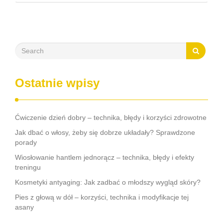
różnych stylach życia mogą z powodzeniem wprowadzać
zmiany w swojej diecie, …
Ostatnie wpisy
Ćwiczenie dzień dobry – technika, błędy i korzyści zdrowotne
Jak dbać o włosy, żeby się dobrze układały? Sprawdzone
porady
Wiosłowanie hantlem jednorącz – technika, błędy i efekty
treningu
Kosmetyki antyaging: Jak zadbać o młodszy wygląd skóry?
Pies z głową w dół – korzyści, technika i modyfikacje tej
asany