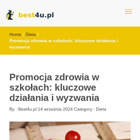
best4u.pl
Home
/
Dieta
/
Promocja zdrowia w szkołach: kluczowe działania i
wyzwania
Promocja zdrowia w
szkołach: kluczowe
działania i wyzwania
By :
Best4u.pl
14 września 2024
Category :
Dieta