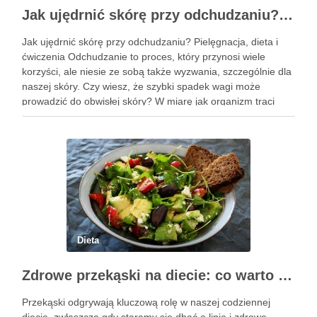
Jak ujędrnić skórę przy odchudzaniu? Pielęgnacja i skuteczne metody
Jak ujędrnić skórę przy odchudzaniu? Pielęgnacja, dieta i
ćwiczenia Odchudzanie to proces, który przynosi wiele
korzyści, ale niesie ze sobą także wyzwania, szczególnie dla
naszej skóry. Czy wiesz, że szybki spadek wagi może
prowadzić do obwisłej skóry? W miarę jak organizm traci
nadmiar tkanki tłuszczowej, skóra często nie nadąża za …
Dieta
Zdrowe przekąski na diecie: co warto wiedzieć i wybrać?
Przekąski odgrywają kluczową rolę w naszej codziennej