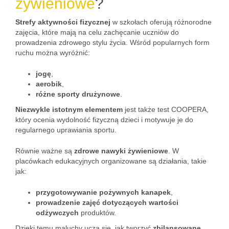
żywieniowe
?
Strefy aktywności fizycznej
w szkołach oferują różnorodne
zajęcia, które mają na celu zachęcanie uczniów do
prowadzenia zdrowego stylu życia. Wśród popularnych form
ruchu można wyróżnić:
jogę
,
aerobik
,
różne sporty drużynowe
.
Niezwykle istotnym elementem
jest także test COOPERA,
który ocenia wydolność fizyczną dzieci i motywuje je do
regularnego uprawiania sportu.
Równie ważne są
zdrowe nawyki żywieniowe
. W
placówkach edukacyjnych organizowane są działania, takie
jak:
przygotowywanie pożywnych kanapek
,
prowadzenie zajęć dotyczących wartości
odżywczych
produktów.
Dzięki temu maluchy uczą się, jak tworzyć
zbilansowane