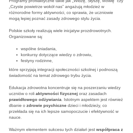
Programy profilaktyczne takie jak „Widzę, Słyszę, Mówię” czy
„Czyste powietrze wokół nas” angażują młodzież w
różnorodne formy aktywności, co sprawia, że uczniowie
mogą lepiej poznać zasady zdrowego stylu życia.
Polskie szkoły realizują wiele inicjatyw prozdrowotnych.
Organizowane są:
wspólne śniadania,
konkursy dotyczące wiedzy o zdrowiu,
festyny rodzinne,
które sprzyjają integracji społeczności szkolnej i podnoszą
świadomość na temat zdrowego trybu życia.
Edukacja zdrowotna koncentruje się na poszerzaniu wiedzy
uczniów o roli
aktywności fizycznej
oraz zasadach
prawidłowego odżywiania
. Istotnym aspektem jest również
dbanie o
zdrowie psychiczne
dzieci i młodzieży, co
przekłada się na ich lepsze samopoczucie i efektywność w
nauce.
Ważnym elementem sukcesu tych działań jest
współpraca z