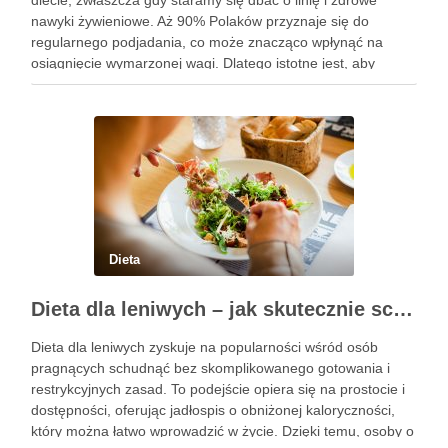
diecie, zwłaszcza gdy staramy się dbać o linię i zdrowe
nawyki żywieniowe. Aż 90% Polaków przyznaje się do
regularnego podjadania, co może znacząco wpłynąć na
osiągnięcie wymarzonej wagi. Dlatego istotne jest, aby
wybierać przekąski, które są lekkostrawne, niskokaloryczne i
bogate w składniki odżywcze. …
Dieta
Dieta dla leniwych – jak skutecznie schudnąć bez wysiłku?
Dieta dla leniwych zyskuje na popularności wśród osób
pragnących schudnąć bez skomplikowanego gotowania i
restrykcyjnych zasad. To podejście opiera się na prostocie i
dostępności, oferując jadłospis o obniżonej kaloryczności,
który można łatwo wprowadzić w życie. Dzięki temu, osoby o