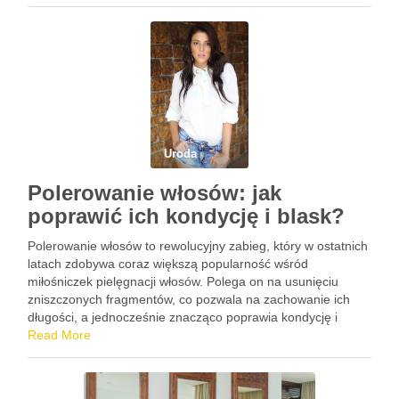
błonnik, jest kluczem do …
Uroda
Polerowanie włosów: jak
poprawić ich kondycję i blask?
Polerowanie włosów to rewolucyjny zabieg, który w ostatnich
latach zdobywa coraz większą popularność wśród
miłośniczek pielęgnacji włosów. Polega on na usunięciu
zniszczonych fragmentów, co pozwala na zachowanie ich
długości, a jednocześnie znacząco poprawia kondycję i
wygląd. Dzięki polerowaniu, włosy stają się wygładzone,
Read More
lśniące i pełne zdrowego połysku, co sprawia, że …