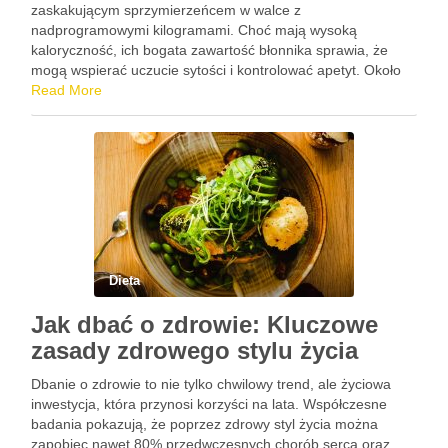
zaskakującym sprzymierzeńcem w walce z
nadprogramowymi kilogramami. Choć mają wysoką
kaloryczność, ich bogata zawartość błonnika sprawia, że
mogą wspierać uczucie sytości i kontrolować apetyt. Około
2-3 daktyli dziennie, spożywane w umiarze, mogą dostarczyć
Read More
cennych składników odżywczych, jak potas czy magnez,
które wspierają …
Dieta
Jak dbać o zdrowie: Kluczowe
zasady zdrowego stylu życia
Dbanie o zdrowie to nie tylko chwilowy trend, ale życiowa
inwestycja, która przynosi korzyści na lata. Współczesne
badania pokazują, że poprzez zdrowy styl życia można
zapobiec nawet 80% przedwczesnych chorób serca oraz