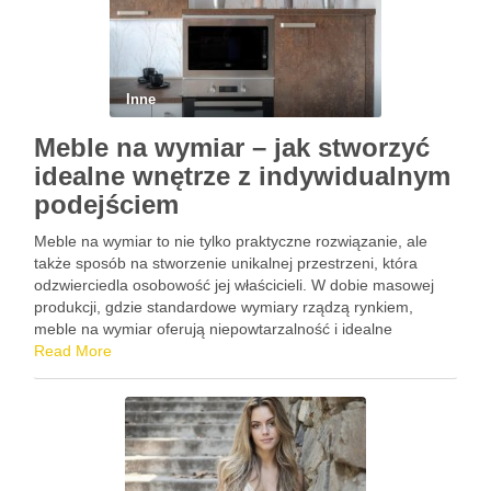
Inne
Meble na wymiar – jak stworzyć
idealne wnętrze z indywidualnym
podejściem
Meble na wymiar to nie tylko praktyczne rozwiązanie, ale
także sposób na stworzenie unikalnej przestrzeni, która
odzwierciedla osobowość jej właścicieli. W dobie masowej
produkcji, gdzie standardowe wymiary rządzą rynkiem,
meble na wymiar oferują niepowtarzalność i idealne
dopasowanie do specyficznych potrzeb każdego wnętrza.
Read More
Dzięki nim można maksymalnie wykorzystać dostępną
przestrzeń, a …