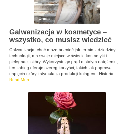
Uroda
Galwanizacja w kosmetyce –
wszystko, co musisz wiedzieć
Galwanizacja, choć może brzmieć jak termin z dziedziny
technologii, ma swoje miejsce w świecie kosmetyki i
pielęgnacji skóry. Wykorzystując prąd o stałym natężeniu,
ten zabieg oferuje szereg korzyści, takich jak poprawa
napięcia skóry i stymulacja produkcji kolagenu. Historia
galwanizacji sięga daleko w przeszłość i wciąż budzi
Read More
zainteresowanie zarówno specjalistów, jak …