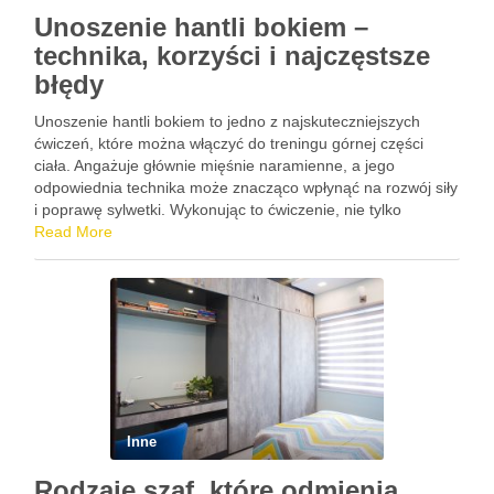
Unoszenie hantli bokiem –
technika, korzyści i najczęstsze
błędy
Unoszenie hantli bokiem to jedno z najskuteczniejszych
ćwiczeń, które można włączyć do treningu górnej części
ciała. Angażuje głównie mięśnie naramienne, a jego
odpowiednia technika może znacząco wpłynąć na rozwój siły
i poprawę sylwetki. Wykonując to ćwiczenie, nie tylko
wzmacniasz swoje barki, ale także poprawiasz koordynację
Read More
ruchów, co jest kluczowe w …
Inne
Rodzaje szaf, które odmienią