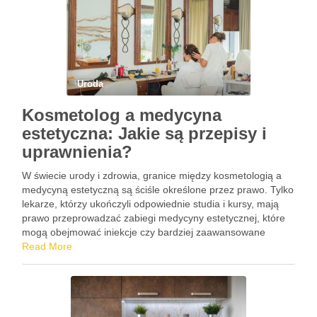
Uroda
Kosmetolog a medycyna
estetyczna: Jakie są przepisy i
uprawnienia?
W świecie urody i zdrowia, granice między kosmetologią a
medycyną estetyczną są ściśle określone przez prawo. Tylko
lekarze, którzy ukończyli odpowiednie studia i kursy, mają
prawo przeprowadzać zabiegi medycyny estetycznej, które
mogą obejmować iniekcje czy bardziej zaawansowane
procedury. Kosmetolodzy, choć posiadają cenną wiedzę i
Read More
umiejętności, są ograniczeni do zabiegów nieinwazyjnych, …