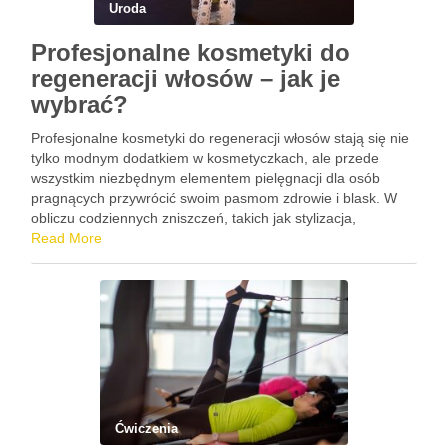
Uroda
Profesjonalne kosmetyki do
regeneracji włosów – jak je
wybrać?
Profesjonalne kosmetyki do regeneracji włosów stają się nie
tylko modnym dodatkiem w kosmetyczkach, ale przede
wszystkim niezbędnym elementem pielęgnacji dla osób
pragnących przywrócić swoim pasmom zdrowie i blask. W
obliczu codziennych zniszczeń, takich jak stylizacja,
zanieczyszczenia czy czynniki atmosferyczne, warto sięgnąć
Read More
po produkty, które oferują głęboką rewitalizację. W składzie
tych …
Ćwiczenia