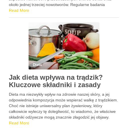
około jednej trzeciej nowotworów. Regularne badania
profilaktyczne odgrywają kluczową rolę w wykrywaniu
Read More
schorzeń we wczesnym stadium, co znacząco …
Dieta
Jak dieta wpływa na trądzik?
Kluczowe składniki i zasady
Dieta ma niezwykły wpływ na zdrowie naszej skóry, a jej
odpowiednia kompozycja może wspierać walkę z trądzikiem.
Choć nie istnieje uniwersalny plan żywieniowy, który
całkowicie wyleczy tę dolegliwość, to wiadomo, że właściwe
składniki odżywcze mogą znacznie złagodzić jej objawy.
Zbilansowana dieta, bogata w witaminy, minerały oraz
Read More