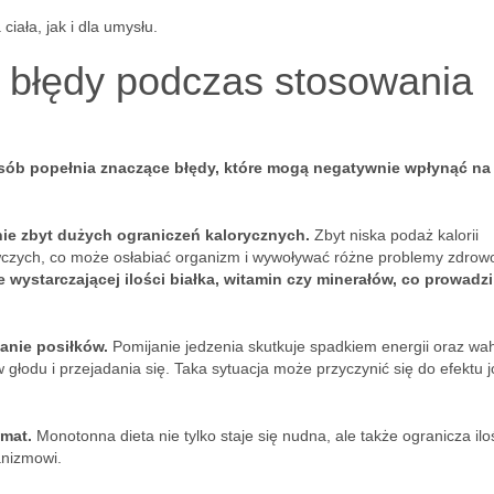
iała, jak i dla umysłu.
e błędy podczas stosowania
osób popełnia znaczące błędy, które mogą negatywnie wpłynąć na
e zbyt dużych ograniczeń kalorycznych.
Zbyt niska podaż kalorii
wczych, co może osłabiać organizm i wywoływać różne problemy zdrow
e wystarczającej ilości białka, witamin czy minerałów, co prowadz
anie posiłków.
Pomijanie jedzenia skutkuje spadkiem energii oraz wa
łodu i przejadania się. Taka sytuacja może przyczynić się do efektu j
emat.
Monotonna dieta nie tylko staje się nudna, ale także ogranicza ilo
anizmowi.