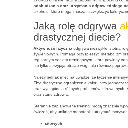
W ciągu dnia nie można zapomnieć o spożyciu co na
odchudzania oraz utrzymania odpowiedniego n
alkoholu, które mogą znacząco zwiększyć kaloryczno
Jaką rolę odgrywa
a
drastycznej diecie?
Aktywność fizyczna
odgrywa niezwykle istotną ro
żywieniowych. Pomaga przyspieszyć metabolizm or
regularnym sesjom treningowym, które powinny od
nie tylko sprzyjają utracie wagi, ale również popraw
Należy jednak mieć na uwadze, że łączenie intensyw
Zbyt drastyczne ograniczenie kalorii przy jednocze
oraz wystąpienia różnych problemów zdrowotnych. 
oraz stanu zdrowia.
Starannie zaplanowane treningi mogą znacznie wpły
ćwiczeń, aby uniknąć monotonii i utrzymać motywa
siłowych
,