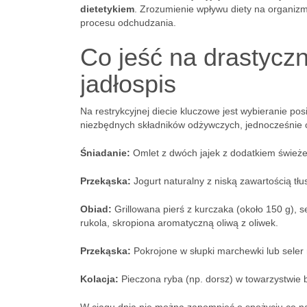
dietetykiem
. Zrozumienie wpływu diety na organiz
procesu odchudzania.
Co jeść na drastyczn
jadłospis
Na restrykcyjnej diecie kluczowe jest wybieranie po
niezbędnych składników odżywczych, jednocześnie og
Śniadanie:
Omlet z dwóch jajek z dodatkiem świeże
Przekąska:
Jogurt naturalny z niską zawartością tł
Obiad:
Grillowana pierś z kurczaka (około 150 g), s
rukola, skropiona aromatyczną oliwą z oliwek.
Przekąska:
Pokrojone w słupki marchewki lub seler
Kolacja:
Pieczona ryba (np. dorsz) w towarzystwie