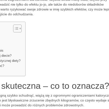
dzić nie tylko do efektu jo-jo, ale także do niedoborów składników
 warto ryzykować swoje zdrowie w imię szybkich efektów, czy może lepi
jście do odchudzania.
pis
 diecie?
tycznej diety?
eć?
e skuteczna – co to oznacza
pragną szybko schudnąć, wiążą się z ogromnymi ograniczeniami kaloryc
m jest błyskawiczne zrzucenie zbędnych kilogramów, co często wydaje s
we i może prowadzić do różnych problemów zdrowotnych.