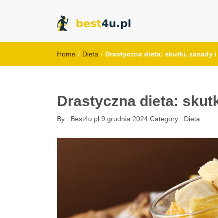
best4u.pl
Home
/
Dieta
/
Drastyczna dieta: skutki, zasady i
Drastyczna dieta: skutk
By :
Best4u.pl
9 grudnia 2024
Category :
Dieta