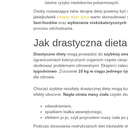
istotne ryzyko niedoborów pokarmowych.
Osoby rozważające takie skrajne diety powinny by
jakiejkolwiek
zmiany stylu życia
warto skonsultować s
fast-foodów
oraz
wybieranie niskokalorycznych
procesu odchudzania.
Jak drastyczna dieta
Drastyczne diety
mogą prowadzić do
szybkiej utr
ograniczeniach kalorycznych organizm często cierp
skutkować problemami zdrowotnymi. Eksperci zalec
tygodniowo
. Zrzucenie
10 kg w ciągu jednego t
dla zdrowia.
Chociaż szybkie rezultaty drastycznej diety mogą 
efekty uboczne.
Nagła utrata masy ciała
często sku
odwodnieniem,
spadkiem białka wewnętrznego,
efektem jo-jo, czyli przyrostem masy ciała p
Podczas stosowania restrykcyjnych diet niezwykle is