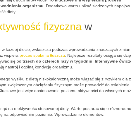
jmniej dwóch litrów wody.
To kluczowe dla wspierania procesu
awodnienia organizmu.
Dodatkowo warto unikać słodzonych napojów 
ść diety.
ktywność fizyczna
w
lę w każdej diecie, zwłaszcza podczas wprowadzania znaczących zmian
az wspiera
proces spalania tłuszczu
. Najlepsze rezultaty osiąga się dzię
bywać się od
trzech do czterech razy w tygodniu
.
Intensywne ćwicz
iają nastrój i ogólną kondycję organizmu.
nego wysiłku z dietą niskokaloryczną może wiązać się z ryzykiem dla 
snym zwiększonym obciążeniu fizycznym może prowadzić do osłabienia 
Kluczowe jest więc dostosowanie poziomu aktywności do własnych moż
nąć na efektywność stosowanej diety. Warto postarać się o różnorodn
cję na odpowiednim poziomie. Wprowadzenie elementów: