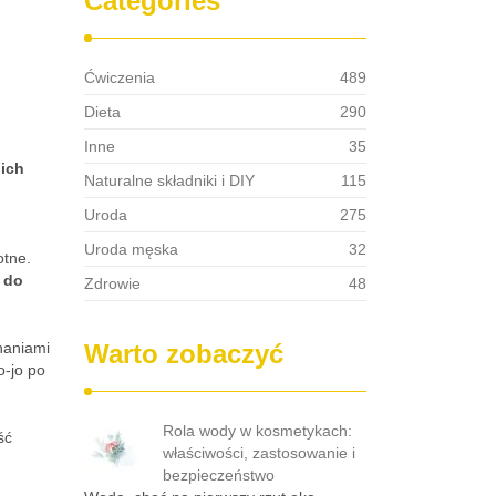
Categories
Ćwiczenia
489
Dieta
290
Inne
35
 ich
Naturalne składniki i DIY
115
Uroda
275
Uroda męska
32
otne.
i do
Zdrowie
48
haniami
Warto zobaczyć
o-jo po
Rola wody w kosmetykach:
ść
właściwości, zastosowanie i
bezpieczeństwo