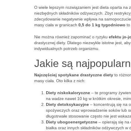
O wiele lepszym rozwiązaniem jest dieta oparta na
niezbędnych składników odżywczych. Zbyt restrykc
zdecydowanie negatywnie wpływa na samopoczucie. E
masy ciała w granicach
0,5 do 1 kg tygodniowo
to
Nie można również zapominać o ryzyku
efektu jo-j
drastycznej diety. Dlatego niezwykle istotne jest, a
indywidualnych potrzeb organizmu.
Jakie są najpopularn
Najczęściej spotykane drastyczne diety
to różnor
masy ciała. Oto kilka z nich:
Diety niskokaloryczne
– te programy żywieni
na wadze nawet 10 kg w krótkim okresie, mim
Diety detoksykacyjne
– koncentrują się na 
spożywczych oraz wprowadzenie soków lub su
długotrwałe stosowanie często nie jest wskaz
Diety ubogoenergetyczne
– opierają się na 
białka oraz innych składników odżywczych w di