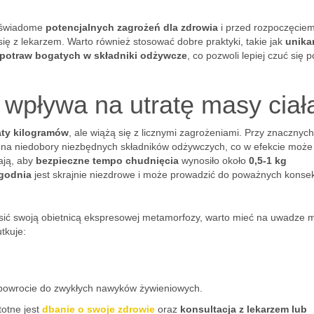
ć świadome
potencjalnych zagrożeń dla zdrowia
i przed rozpoczęcie
ię z lekarzem. Warto również stosować dobre praktyki, takie jak
unika
 potraw bogatych w składniki odżywcze
, co pozwoli lepiej czuć się 
 wpływa na utratę masy ciał
aty kilogramów
, ale wiążą się z licznymi zagrożeniami. Przy znacznych
i na niedobory niezbędnych składników odżywczych, co w efekcie może
ają, aby
bezpieczne tempo chudnięcia
wynosiło około
0,5-1 kg
ygodnia
jest skrajnie niezdrowe i może prowadzić do poważnych konse
kusić swoją obietnicą ekspresowej metamorfozy, warto mieć na uwadze 
tkuje:
o powrocie do zwykłych nawyków żywieniowych.
totne jest
dbanie o swoje zdrowie
oraz
konsultacja z lekarzem lub