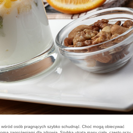
ść wśród osób pragnących szybko schudnąć. Choć mogą obiecywać
eloma zagrożeniami dla zdrowia. Szybka utrata masy ciała, często przy