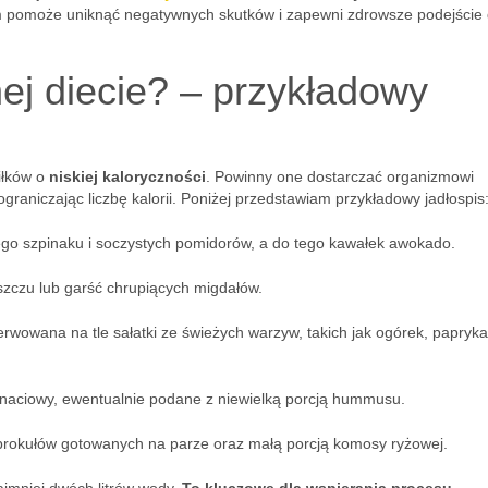
m pomoże uniknąć negatywnych skutków i zapewni zdrowsze podejście
ej diecie? – przykładowy
siłków o
niskiej kaloryczności
. Powinny one dostarczać organizmowi
raniczając liczbę kalorii. Poniżej przedstawiam przykładowy jadłospis
go szpinaku i soczystych pomidorów, a do tego kawałek awokado.
uszczu lub garść chrupiących migdałów.
erwowana na tle sałatki ze świeżych warzyw, takich jak ogórek, papryka
 naciowy, ewentualnie podane z niewielką porcją hummusu.
 brokułów gotowanych na parze oraz małą porcją komosy ryżowej.