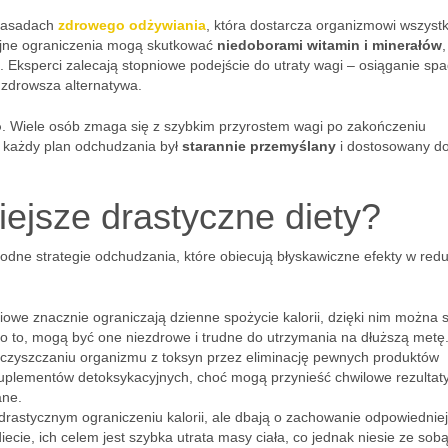
 zasadach
zdrowego odżywiania
, która dostarcza organizmowi wszystk
yjne ograniczenia mogą skutkować
niedoborami witamin i minerałów
,
ksperci zalecają stopniowe podejście do utraty wagi – osiąganie sp
 zdrowsza alternatywa.
o
. Wiele osób zmaga się z szybkim przyrostem wagi po zakończeniu
by każdy plan odchudzania był
starannie przemyślany
i dostosowany d
iejsze drastyczne diety?
odne strategie odchudzania, które obiecują błyskawiczne efekty w redu
owe znacznie ograniczają dzienne spożycie kalorii, dzięki nim można s
o to, mogą być one niezdrowe i trudne do utrzymania na dłuższą metę
oczyszczaniu organizmu z toksyn przez eliminację pewnych produktów
plementów detoksykacyjnych, choć mogą przynieść chwilowe rezultaty,
ane.
drastycznym ograniczeniu kalorii, ale dbają o zachowanie odpowiedniej 
ecie, ich celem jest szybka utrata masy ciała, co jednak niesie ze sob