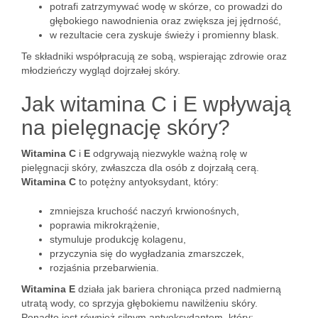
potrafi zatrzymywać wodę w skórze, co prowadzi do
głębokiego nawodnienia oraz zwiększa jej jędrność,
w rezultacie cera zyskuje świeży i promienny blask.
Te składniki współpracują ze sobą, wspierając zdrowie oraz
młodzieńczy wygląd dojrzałej skóry.
Jak witamina C i E wpływają
na pielęgnację skóry?
Witamina C
i
E
odgrywają niezwykle ważną rolę w
pielęgnacji skóry, zwłaszcza dla osób z dojrzałą cerą.
Witamina C
to potężny antyoksydant, który:
zmniejsza kruchość naczyń krwionośnych,
poprawia mikrokrążenie,
stymuluje produkcję kolagenu,
przyczynia się do wygładzania zmarszczek,
rozjaśnia przebarwienia.
Witamina E
działa jak bariera chroniąca przed nadmierną
utratą wody, co sprzyja głębokiemu nawilżeniu skóry.
Ponadto jest również silnym antyoksydantem, który: