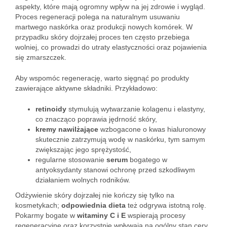
aspekty, które mają ogromny wpływ na jej zdrowie i wygląd.
Proces regeneracji polega na naturalnym usuwaniu
martwego naskórka oraz produkcji nowych komórek. W
przypadku skóry dojrzałej proces ten często przebiega
wolniej, co prowadzi do utraty elastyczności oraz pojawienia
się zmarszczek.
Aby wspomóc regenerację, warto sięgnąć po produkty
zawierające aktywne składniki. Przykładowo:
retinoidy
stymulują wytwarzanie kolagenu i elastyny,
co znacząco poprawia jędrność skóry,
kremy nawilżające
wzbogacone o kwas hialuronowy
skutecznie zatrzymują wodę w naskórku, tym samym
zwiększając jego sprężystość,
regularne stosowanie
serum
bogatego w
antyoksydanty stanowi ochronę przed szkodliwym
działaniem wolnych rodników.
Odżywienie skóry dojrzałej nie kończy się tylko na
kosmetykach;
odpowiednia dieta
też odgrywa istotną rolę.
Pokarmy bogate w
witaminy C i E
wspierają procesy
regeneracyjne oraz korzystnie wpływają na ogólny stan cery.