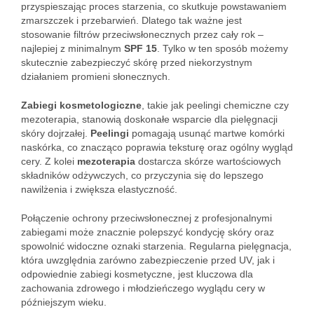
przyspieszając proces starzenia, co skutkuje powstawaniem
zmarszczek i przebarwień. Dlatego tak ważne jest
stosowanie filtrów przeciwsłonecznych przez cały rok –
najlepiej z minimalnym
SPF 15
. Tylko w ten sposób możemy
skutecznie zabezpieczyć skórę przed niekorzystnym
działaniem promieni słonecznych.
Zabiegi kosmetologiczne
, takie jak peelingi chemiczne czy
mezoterapia, stanowią doskonałe wsparcie dla pielęgnacji
skóry dojrzałej.
Peelingi
pomagają usunąć martwe komórki
naskórka, co znacząco poprawia teksturę oraz ogólny wygląd
cery. Z kolei
mezoterapia
dostarcza skórze wartościowych
składników odżywczych, co przyczynia się do lepszego
nawilżenia i zwiększa elastyczność.
Połączenie ochrony przeciwsłonecznej z profesjonalnymi
zabiegami może znacznie polepszyć kondycję skóry oraz
spowolnić widoczne oznaki starzenia. Regularna pielęgnacja,
która uwzględnia zarówno zabezpieczenie przed UV, jak i
odpowiednie zabiegi kosmetyczne, jest kluczowa dla
zachowania zdrowego i młodzieńczego wyglądu cery w
późniejszym wieku.