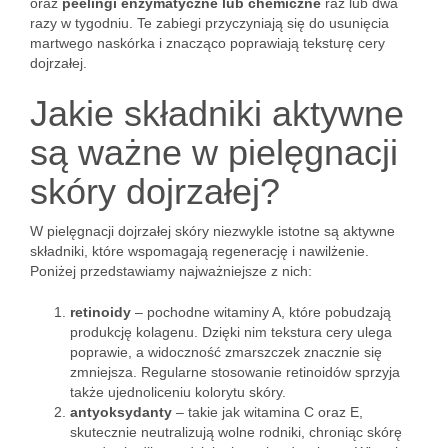
oraz
peelingi enzymatyczne lub chemiczne
raz lub dwa
razy w tygodniu. Te zabiegi przyczyniają się do usunięcia
martwego naskórka i znacząco poprawiają teksturę cery
dojrzałej.
Jakie składniki aktywne
są ważne w pielęgnacji
skóry dojrzałej?
W pielęgnacji dojrzałej skóry niezwykle istotne są aktywne
składniki, które wspomagają regenerację i nawilżenie.
Poniżej przedstawiamy najważniejsze z nich:
retinoidy
– pochodne witaminy A, które pobudzają
produkcję kolagenu. Dzięki nim tekstura cery ulega
poprawie, a widoczność zmarszczek znacznie się
zmniejsza. Regularne stosowanie retinoidów sprzyja
także ujednoliceniu kolorytu skóry.
antyoksydanty
– takie jak witamina C oraz E,
skutecznie neutralizują wolne rodniki, chroniąc skórę