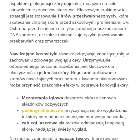
aspektem pielęgnacji skóry dojrzałej, mającym na celu
spowolnienie procesów starzenia. Kluczowym krokiem w tej
strategii jest stosowanie
filtrów przeciwsłonecznych
, które
skutecznie chronią skórę przed szkodliwymi promieniami UV.
Ochrona przed słońcem nie tylko zapobiega uszkodzeniom
DNA komórek, ale także minimalizuje ryzyko powstawania
przebarwień oraz zmarszczek.
Nawilżające kosmetyki
również odgrywają znaczącą rolę w
zachowaniu zdrowego wyglądu cery. Utrzymywanie
odpowiedniego poziomu nawilżenia jest kluczowe dla
elastyczności i jędrności skóry. Regularne aplikowanie
kremów nawilżających oraz serum z kwasem hialuronowym
może przynieść znakomite efekty w poprawie kondycji skóry.
Mezoterapia igłowa
dostarcza skórze cennych
składników odżywczych,
peelingi chemiczne
przyczyniają się do wygładzenia
tekstury cery poprzez usunięcie martwego naskórka,
zabiegi laserowe
skutecznie odmładzają i napinają
skórę, nadając jej świeży wygląd.
Nie można zapominać o
masażu twarzy
, który również