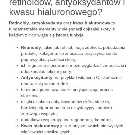
retinoidów, antyoksydantów i
kwasu hialuronowego?
Retinoidy
,
antyoksydanty
oraz
kwas hialuronowy
to
fundamentalne elementy w pielęgnacji dojrzałej skóry, z
każdym z nich wiąże się istotna funkcja.
Retinoidy
, takie jak retinol, mają zdolność pobudzania
produkcji kolagenu, co znacząco przyczynia się do
poprawy elastyczności skóry,
ich regularne stosowanie może wygładzać zmarszczki i
udoskonalać teksturę cery,
Antyoksydanty
, na przykład witamina C, skutecznie
neutralizują wolne rodniki,
te niepożądane cząsteczki przyspieszają proces
starzenia,
dzięki działaniu antyoksydantów skóra staje się
bardziej odporna na stres oksydacyjny i nabiera
zdrowego wyglądu,
dodatkowo wspierają one regenerację komórek,
Kwas hialuronowy
jest znany ze swoich niezwykłych
właściwości nawilżających,