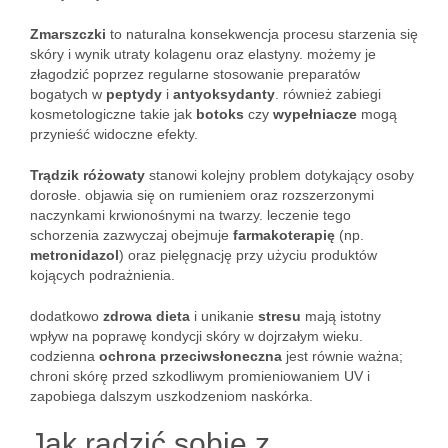
Zmarszczki
to naturalna konsekwencja procesu starzenia się
skóry i wynik utraty kolagenu oraz elastyny. możemy je
złagodzić poprzez regularne stosowanie preparatów
bogatych w
peptydy
i
antyoksydanty
. również zabiegi
kosmetologiczne takie jak
botoks
czy
wypełniacze
mogą
przynieść widoczne efekty.
Trądzik różowaty
stanowi kolejny problem dotykający osoby
dorosłe. objawia się on rumieniem oraz rozszerzonymi
naczynkami krwionośnymi na twarzy. leczenie tego
schorzenia zazwyczaj obejmuje
farmakoterapię
(np.
metronidazol
) oraz pielęgnację przy użyciu produktów
kojących podrażnienia.
dodatkowo
zdrowa dieta
i unikanie
stresu
mają istotny
wpływ na poprawę kondycji skóry w dojrzałym wieku.
codzienna
ochrona przeciwsłoneczna
jest równie ważna;
chroni skórę przed szkodliwym promieniowaniem UV i
zapobiega dalszym uszkodzeniom naskórka.
Jak radzić sobie z