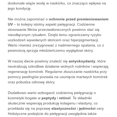
doskonale wiąże wodę w naskórku, co znacząco wpływa na
jego kondycję.
Nie można zapominać o
ochronie przed promieniowaniem
UV
– to kolejny istotny aspekt pielęgnacji. Codzienne
stosowanie filtrów przeciwsłonecznych powinno stać się
nieodłącznym rytuałem. Dzięki temu ograniczamy ryzyko
uszkodzeń wywołanych słońcem oraz hiperpigmentacji.
Warto również zrezygnować z nadmiernego opalania, co z
pewnością sprzyja młodzieńczemu wyglądowi skóry.
W naszej diecie powinny znaleźć się
antyoksydanty
, które
neutralizują szkodliwe działanie wolnych rodników i wspierają
regenerację komórek. Regularne złuszczanie naskórka przy
pomocy peelingów pozwala na usunięcie martwych komórek
oraz pobudza odnowę skóry.
Dodatkowo warto wzbogacić codzienną pielęgnację o
kosmetyki bogate w
peptydy
i
retinol
. Te składniki
skutecznie wspierają produkcję kolagenu i elastyny, co
przekłada się na poprawę
elastyczności
i
jędrności
cery.
Holistyczne podejście do pielęgnacji uwzględnia także