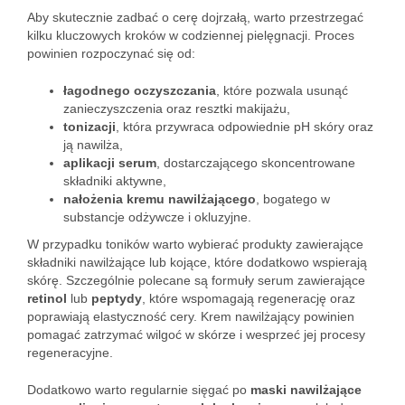
Aby skutecznie zadbać o cerę dojrzałą, warto przestrzegać
kilku kluczowych kroków w codziennej pielęgnacji. Proces
powinien rozpoczynać się od:
łagodnego oczyszczania
, które pozwala usunąć
zanieczyszczenia oraz resztki makijażu,
tonizacji
, która przywraca odpowiednie pH skóry oraz
ją nawilża,
aplikacji serum
, dostarczającego skoncentrowane
składniki aktywne,
nałożenia kremu nawilżającego
, bogatego w
substancje odżywcze i okluzyjne.
W przypadku toników warto wybierać produkty zawierające
składniki nawilżające lub kojące, które dodatkowo wspierają
skórę. Szczególnie polecane są formuły serum zawierające
retinol
lub
peptydy
, które wspomagają regenerację oraz
poprawiają elastyczność cery. Krem nawilżający powinien
pomagać zatrzymać wilgoć w skórze i wesprzeć jej procesy
regeneracyjne.
Dodatkowo warto regularnie sięgać po
maski nawilżające