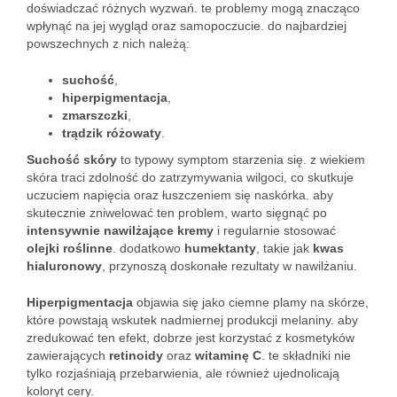
doświadczać różnych wyzwań. te problemy mogą znacząco
wpłynąć na jej wygląd oraz samopoczucie. do najbardziej
powszechnych z nich należą:
suchość
,
hiperpigmentacja
,
zmarszczki
,
trądzik różowaty
.
Suchość skóry
to typowy symptom starzenia się. z wiekiem
skóra traci zdolność do zatrzymywania wilgoci, co skutkuje
uczuciem napięcia oraz łuszczeniem się naskórka. aby
skutecznie zniwelować ten problem, warto sięgnąć po
intensywnie nawilżające kremy
i regularnie stosować
olejki roślinne
. dodatkowo
humektanty
, takie jak
kwas
hialuronowy
, przynoszą doskonałe rezultaty w nawilżaniu.
Hiperpigmentacja
objawia się jako ciemne plamy na skórze,
które powstają wskutek nadmiernej produkcji melaniny. aby
zredukować ten efekt, dobrze jest korzystać z kosmetyków
zawierających
retinoidy
oraz
witaminę C
. te składniki nie
tylko rozjaśniają przebarwienia, ale również ujednolicają
koloryt cery.