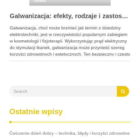
Uroda
Galwanizacja: efekty, rodzaje i zastosowanie w kosmetologii
Galwanizacja, choć może brzmieć jak termin z dziedziny
elektrotechniki, jest w rzeczywistości popularnym zabiegiem
w kosmetologii i fizjoterapii. Wykorzystując prąd elektryczny
do stymulacji tkanek, galwanizacja może przynieść szereg
korzyści zdrowotnych i estetycznych. Ten bezpieczny i często
nieodczuwalny zabieg może pomóc w poprawie krążenia,
redukcji bólu oraz regeneracji tkanek, a także …
Ostatnie wpisy
Ćwiczenie dzień dobry – technika, błędy i korzyści zdrowotne