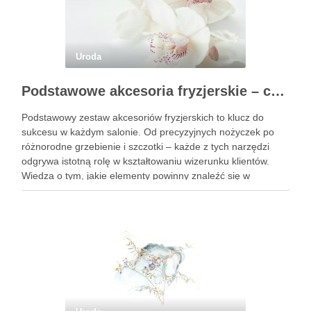
Uroda
Podstawowe akcesoria fryzjerskie – co powinien mieć każdy fryzjer?
Podstawowy zestaw akcesoriów fryzjerskich to klucz do
sukcesu w każdym salonie. Od precyzyjnych nożyczek po
różnorodne grzebienie i szczotki – każde z tych narzędzi
odgrywa istotną rolę w kształtowaniu wizerunku klientów.
Wiedza o tym, jakie elementy powinny znaleźć się w
profesjonalnym wyposażeniu, jest niezbędna dla fryzjerów,
którzy pragną świadczyć usługi …