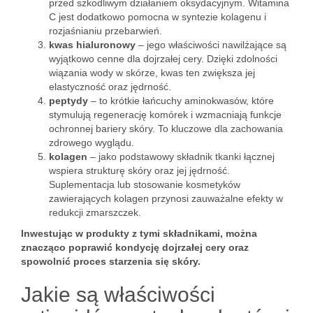
przed szkodliwym działaniem oksydacyjnym. Witamina
C jest dodatkowo pomocna w syntezie kolagenu i
rozjaśnianiu przebarwień.
kwas hialuronowy
– jego właściwości nawilżające są
wyjątkowo cenne dla dojrzałej cery. Dzięki zdolności
wiązania wody w skórze, kwas ten zwiększa jej
elastyczność oraz jędrność.
peptydy
– to krótkie łańcuchy aminokwasów, które
stymulują regenerację komórek i wzmacniają funkcje
ochronnej bariery skóry. To kluczowe dla zachowania
zdrowego wyglądu.
kolagen
– jako podstawowy składnik tkanki łącznej
wspiera strukturę skóry oraz jej jędrność.
Suplementacja lub stosowanie kosmetyków
zawierających kolagen przynosi zauważalne efekty w
redukcji zmarszczek.
Inwestując w produkty z tymi składnikami, można
znacząco poprawić kondycję dojrzałej cery oraz
spowolnić proces starzenia się skóry.
Jakie są właściwości