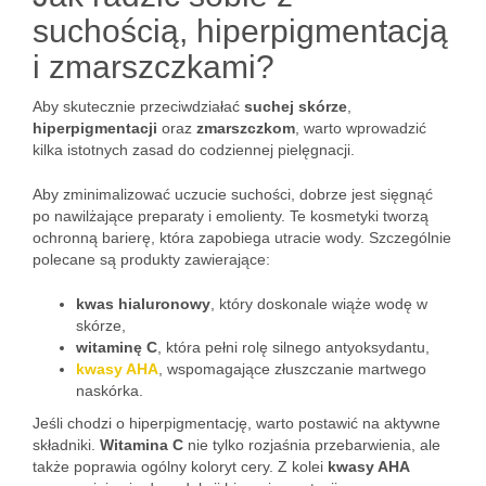
suchością, hiperpigmentacją
i zmarszczkami?
Aby skutecznie przeciwdziałać
suchej skórze
,
hiperpigmentacji
oraz
zmarszczkom
, warto wprowadzić
kilka istotnych zasad do codziennej pielęgnacji.
Aby zminimalizować uczucie suchości, dobrze jest sięgnąć
po nawilżające preparaty i emolienty. Te kosmetyki tworzą
ochronną barierę, która zapobiega utracie wody. Szczególnie
polecane są produkty zawierające:
kwas hialuronowy
, który doskonale wiąże wodę w
skórze,
witaminę C
, która pełni rolę silnego antyoksydantu,
kwasy AHA
, wspomagające złuszczanie martwego
naskórka.
Jeśli chodzi o hiperpigmentację, warto postawić na aktywne
składniki.
Witamina C
nie tylko rozjaśnia przebarwienia, ale
także poprawia ogólny koloryt cery. Z kolei
kwasy AHA