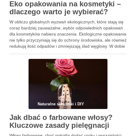
Eko opakowania na kosmetyki –
dlaczego warto je wybierać?
W obliczu globalnych wyzwań ekologicznych, które stają się
coraz bardziej zauważalne, wybór odpowiednich opakowań
dla kosmetyków nabiera znaczenia. Ekologiczne opakowania
nie tylko przyczyniają się do ochrony środowiska, ale również
redukują ilość odpadów i zmniejszają ślad węglowy. W dobie
rosnącej świadomości konsumenckiej, coraz więcej osób
zwraca uwagę na to, jakie materiały …
Naturalne składniki i DIY
Jak dbać o farbowane włosy?
Kluczowe zasady pielęgnacji
Włosy farbowane, choć potrafią dodać uroku i wyrazistości,