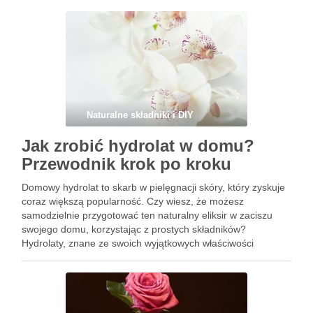
środowiska. Objawy, takie jak łuszczenie …
Naturalne składniki i DIY
Jak zrobić hydrolat w domu?
Przewodnik krok po kroku
Domowy hydrolat to skarb w pielęgnacji skóry, który zyskuje
coraz większą popularność. Czy wiesz, że możesz
samodzielnie przygotować ten naturalny eliksir w zaciszu
swojego domu, korzystając z prostych składników?
Hydrolaty, znane ze swoich wyjątkowych właściwości
nawilżających, łagodzących podrażnienia oraz
antyseptycznych, stają się nieodłącznym elementem
kompleksowej pielęgnacji, idealnej dla całej rodziny, …