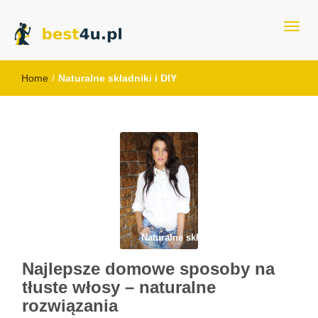
best4u.pl
Home
/
Naturalne składniki i DIY
Naturalne składniki i DIY
Najlepsze domowe sposoby na
tłuste włosy – naturalne
rozwiązania