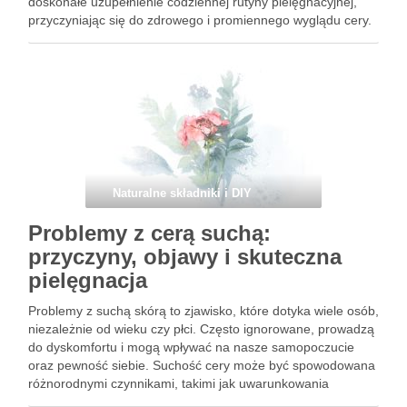
doskonałe uzupełnienie codziennej rutyny pielęgnacyjnej,
przyczyniając się do zdrowego i promiennego wyglądu cery.
Każdy typ skóry ma swoje potrzeby, a odpowiednio dobrane
oleje mogą zdziałać cuda, od …
Naturalne składniki i DIY
Problemy z cerą suchą:
przyczyny, objawy i skuteczna
pielęgnacja
Problemy z suchą skórą to zjawisko, które dotyka wiele osób,
niezależnie od wieku czy płci. Często ignorowane, prowadzą
do dyskomfortu i mogą wpływać na nasze samopoczucie
oraz pewność siebie. Suchość cery może być spowodowana
różnorodnymi czynnikami, takimi jak uwarunkowania
genetyczne, zmiany hormonalne, a nawet zanieczyszczenia