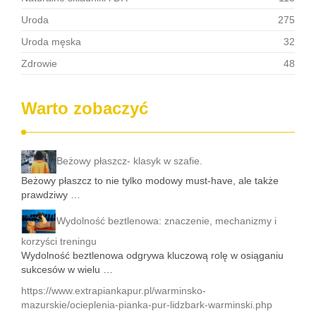
Uroda
275
Uroda męska
32
Zdrowie
48
Warto zobaczyć
Beżowy płaszcz- klasyk w szafie.
Beżowy płaszcz to nie tylko modowy must-have, ale także
prawdziwy …
Wydolność beztlenowa: znaczenie, mechanizmy i
korzyści treningu
Wydolność beztlenowa odgrywa kluczową rolę w osiąganiu
sukcesów w wielu …
https://www.extrapiankapur.pl/warminsko-
mazurskie/ocieplenia-pianka-pur-lidzbark-warminski.php