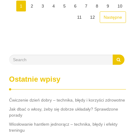
rozwoju i minimalizację …
1
2
3
4
5
6
7
8
9
10
11
12
Następne
Ostatnie wpisy
Ćwiczenie dzień dobry – technika, błędy i korzyści zdrowotne
Jak dbać o włosy, żeby się dobrze układały? Sprawdzone
porady
Wiosłowanie hantlem jednorącz – technika, błędy i efekty
treningu