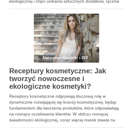
ekologicznej i chęci unikania sztucznych dodatków, ręcznie
robione mydło staje się coraz bardziej popularne. Dzięki
łatwości wykonania, mydełka te …
Naturalne składniki i DIY
Receptury kosmetyczne: Jak
tworzyć nowoczesne i
ekologiczne kosmetyki?
Receptury kosmetyczne odgrywają kluczową rolę w
dynamicznie rozwijającej się branży kosmetycznej, będąc
fundamentem dla tworzenia produktów, które odpowiadają
na rosnące oczekiwania klientów. W obliczu rosnącej
świadomości ekologicznej, coraz więcej marek stawia na
naturalne składniki, które nie tylko skutkują efektywnym
działaniem, ale także wpisują się w zasady zrównoważonego